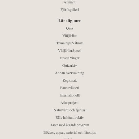
Allmänt
Fjärilsgalleri
Lär dig mer
Quiz
Vitfjärilar
Träna raps/kål/rov
VitfjärilarSpeed
Juvela vingar
Quizarkiv
Annan övervakning
Regionalt
Faunaväkteri
Internationellt
Atlasprojekt
Naturvård och fjärilar
EUs habitatdirektiv
Arter med åtgärdsprogram
Böcker, appar, material och länktips