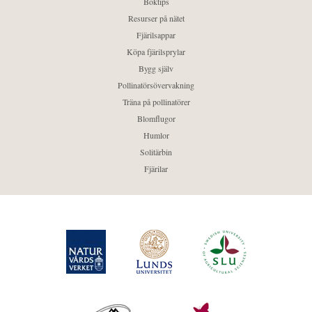
Boktips
Resurser på nätet
Fjärilsappar
Köpa fjärilsprylar
Bygg själv
Pollinatörsövervakning
Träna på pollinatörer
Blomflugor
Humlor
Solitärbin
Fjärilar