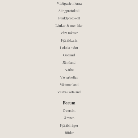
Viktigaste filerna
Slingprotokoll
Punktprotokoll
Länkar & mer filer
Våra lokaler
Fjärilskarta
Lokala sidor
Gotland
Jämtland
Närke
Västerbotten
Västmanland
Västra Götaland
Forum
Översikt
Ämnen
Fjärilsfrågor
Bilder