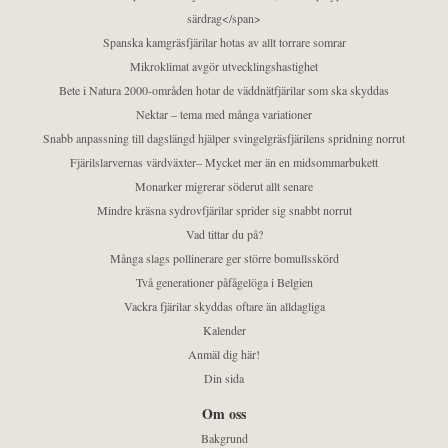
särdrag</span>
Spanska kamgräsfjärilar hotas av allt torrare somrar
Mikroklimat avgör utvecklingshastighet
Bete i Natura 2000-områden hotar de väddnätfjärilar som ska skyddas
Nektar – tema med många variationer
Snabb anpassning till dagslängd hjälper svingelgräsfjärilens spridning norrut
Fjärilslarvernas värdväxter– Mycket mer än en midsommarbukett
Monarker migrerar söderut allt senare
Mindre kräsna sydrovfjärilar sprider sig snabbt norrut
Vad tittar du på?
Många slags pollinerare ger större bomullsskörd
Två generationer påfågelöga i Belgien
Vackra fjärilar skyddas oftare än alldagliga
Kalender
Anmäl dig här!
Din sida
Om oss
Bakgrund