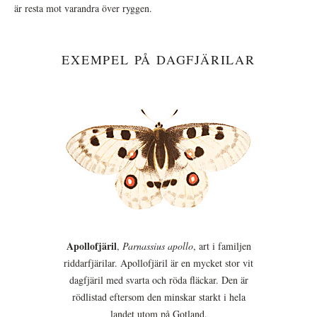
är resta mot varandra över ryggen.
EXEMPEL PÅ DAGFJÄRILAR
Apollofjäril
,
Parnassius apollo
, art i familjen
riddarfjärilar. Apollofjäril är en mycket stor vit
dagfjäril med svarta och röda fläckar. Den är
rödlistad eftersom den minskar starkt i hela
landet utom på Gotland.