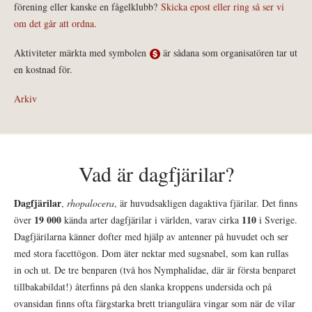
förening eller kanske en fågelklubb?
Skicka epost eller ring så ser vi
om det går att ordna.
Aktiviteter märkta med symbolen
är sådana som organisatören tar ut
en kostnad för.
Arkiv
Vad är dagfjärilar?
Dagfjärilar
,
rhopalocera
, är huvudsakligen dagaktiva fjärilar. Det finns
19 000
110
över
kända arter dagfjärilar i världen, varav cirka
i Sverige.
Dagfjärilarna känner dofter med hjälp av antenner på huvudet och ser
med stora facettögon. Dom äter nektar med sugsnabel, som kan rullas
in och ut. De tre benparen (två hos Nymphalidae, där är första benparet
tillbakabildat!) återfinns på den slanka kroppens undersida och på
ovansidan finns ofta färgstarka brett triangulära vingar som när de vilar