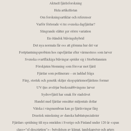
Aktuell fjärilsforskning
Hela artikellistan
Om forskningsartiklar och referenser
Varför förlorade vi tre svenska dagfjärilar?
Slingrande slåtter ger större variation
En öländsk blåvingehybrid
Det nya normala får oss att glömma hur det var
Fortplantningsproblem hos rapsfjärilar efter värmestress som larver
Svenska svartfläckiga blåvingar sprider sig i Storbritannien
Förskjuten blomning som försvar mot fjäril
Fjärilar som pollinerare – en laddad fråga
Färg, storlek och genetik skiljer skogspärlemorfjärilens former
UV-ljus avslöjar busksnabbvingens larver
Sydrovfjäril har smak för stadslivet
Handel med fjärilar omsätter miljontals dollar
Vätska i vingmembran kan ge fjärilsvingar färg
Drastisk minskning av danska habitatspecialister
Fjärilars spridning till nya områden i Sverige och Finland under 120 år <span
class="sf-description">– betydelsen av klimat, landskapstyp och arters