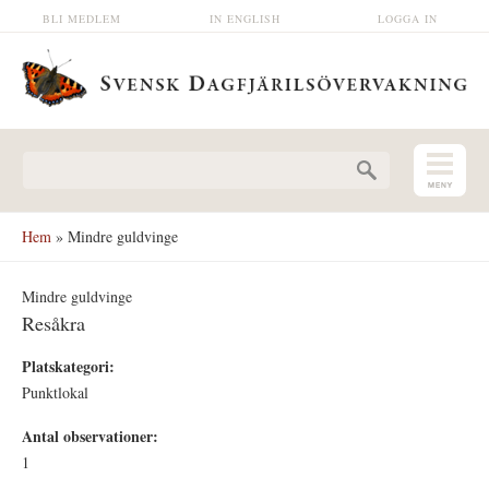
Hoppa till huvudinnehåll
BLI MEDLEM
IN ENGLISH
LOGGA IN
Sökformulär
Hem
» Mindre guldvinge
Mindre guldvinge
Resåkra
Platskategori:
Punktlokal
Antal observationer:
1