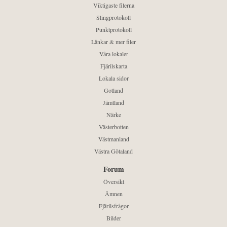
Viktigaste filerna
Slingprotokoll
Punktprotokoll
Länkar & mer filer
Våra lokaler
Fjärilskarta
Lokala sidor
Gotland
Jämtland
Närke
Västerbotten
Västmanland
Västra Götaland
Forum
Översikt
Ämnen
Fjärilsfrågor
Bilder