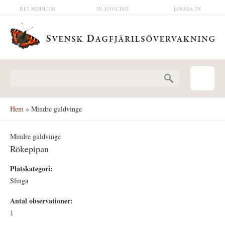
Hoppa till huvudinnehåll
BLI MEDLEM
IN ENGLISH
LOGGA IN
Sökformulär
Hem
» Mindre guldvinge
Mindre guldvinge
Rökepipan
Platskategori:
Slinga
Antal observationer:
1