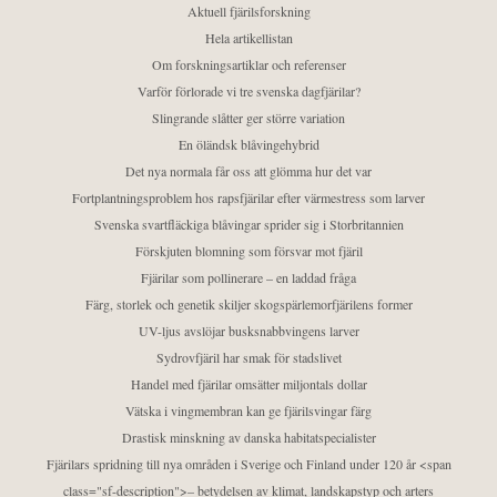
Aktuell fjärilsforskning
Hela artikellistan
Om forskningsartiklar och referenser
Varför förlorade vi tre svenska dagfjärilar?
Slingrande slåtter ger större variation
En öländsk blåvingehybrid
Det nya normala får oss att glömma hur det var
Fortplantningsproblem hos rapsfjärilar efter värmestress som larver
Svenska svartfläckiga blåvingar sprider sig i Storbritannien
Förskjuten blomning som försvar mot fjäril
Fjärilar som pollinerare – en laddad fråga
Färg, storlek och genetik skiljer skogspärlemorfjärilens former
UV-ljus avslöjar busksnabbvingens larver
Sydrovfjäril har smak för stadslivet
Handel med fjärilar omsätter miljontals dollar
Vätska i vingmembran kan ge fjärilsvingar färg
Drastisk minskning av danska habitatspecialister
Fjärilars spridning till nya områden i Sverige och Finland under 120 år <span
class="sf-description">– betydelsen av klimat, landskapstyp och arters