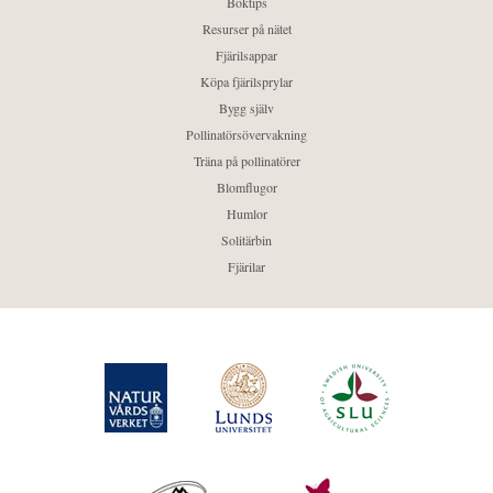
Boktips
Resurser på nätet
Fjärilsappar
Köpa fjärilsprylar
Bygg själv
Pollinatörsövervakning
Träna på pollinatörer
Blomflugor
Humlor
Solitärbin
Fjärilar