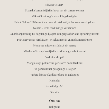
särdrag</span>
Spanska kamgräsfjärilar hotas av allt torrare somrar
Mikroklimat avgör utvecklingshastighet
Bete i Natura 2000-områden hotar de väddnätfjärilar som ska skyddas
Nektar – tema med många variationer
Snabb anpassning till dagslängd hjälper svingelgräsfjärilens spridning norrut
Fjärilslarvernas värdväxter– Mycket mer än en midsommarbukett
Monarker migrerar söderut allt senare
Mindre kräsna sydrovfjärilar sprider sig snabbt norrut
Vad tittar du på?
Många slags pollinerare ger större bomullsskörd
Två generationer påfågelöga i Belgien
Vackra fjärilar skyddas oftare än alldagliga
Kalender
Anmäl dig här!
Din sida
Om oss
Bakgrund