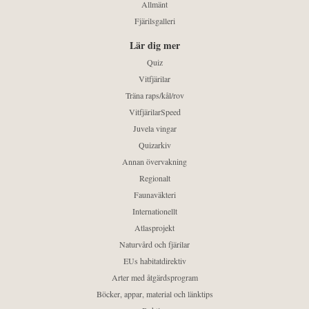
Allmänt
Fjärilsgalleri
Lär dig mer
Quiz
Vitfjärilar
Träna raps/kål/rov
VitfjärilarSpeed
Juvela vingar
Quizarkiv
Annan övervakning
Regionalt
Faunaväkteri
Internationellt
Atlasprojekt
Naturvård och fjärilar
EUs habitatdirektiv
Arter med åtgärdsprogram
Böcker, appar, material och länktips