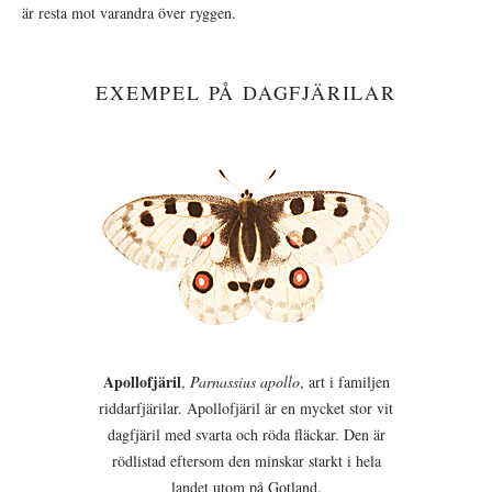
är resta mot varandra över ryggen.
EXEMPEL PÅ DAGFJÄRILAR
Apollofjäril
,
Parnassius apollo
, art i familjen
riddarfjärilar. Apollofjäril är en mycket stor vit
dagfjäril med svarta och röda fläckar. Den är
rödlistad eftersom den minskar starkt i hela
landet utom på Gotland.