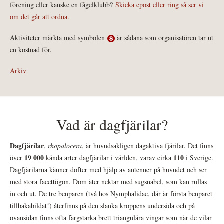
förening eller kanske en fågelklubb?
Skicka epost eller ring så ser vi
om det går att ordna.
Aktiviteter märkta med symbolen
är sådana som organisatören tar ut
en kostnad för.
Arkiv
Vad är dagfjärilar?
Dagfjärilar
,
rhopalocera
, är huvudsakligen dagaktiva fjärilar. Det finns
19 000
110
över
kända arter dagfjärilar i världen, varav cirka
i Sverige.
Dagfjärilarna känner dofter med hjälp av antenner på huvudet och ser
med stora facettögon. Dom äter nektar med sugsnabel, som kan rullas
in och ut. De tre benparen (två hos Nymphalidae, där är första benparet
tillbakabildat!) återfinns på den slanka kroppens undersida och på
ovansidan finns ofta färgstarka brett triangulära vingar som när de vilar