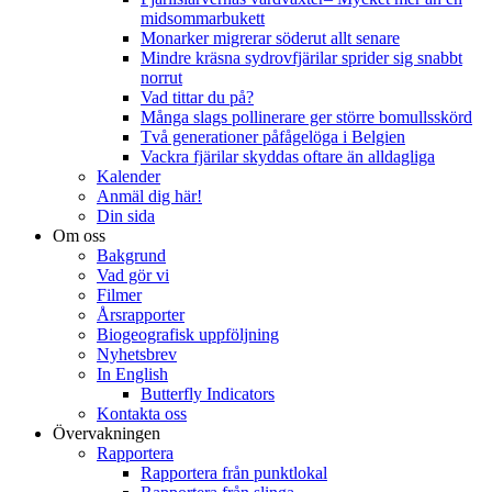
midsommarbukett
Monarker migrerar söderut allt senare
Mindre kräsna sydrovfjärilar sprider sig snabbt
norrut
Vad tittar du på?
Många slags pollinerare ger större bomullsskörd
Två generationer påfågelöga i Belgien
Vackra fjärilar skyddas oftare än alldagliga
Kalender
Anmäl dig här!
Din sida
Om oss
Bakgrund
Vad gör vi
Filmer
Årsrapporter
Biogeografisk uppföljning
Nyhetsbrev
In English
Butterfly Indicators
Kontakta oss
Övervakningen
Rapportera
Rapportera från punktlokal