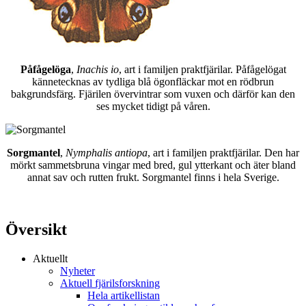
Påfågelöga
,
Inachis io
, art i familjen praktfjärilar. Påfågelögat
kännetecknas av tydliga blå ögonfläckar mot en rödbrun
bakgrundsfärg. Fjärilen övervintrar som vuxen och därför kan den
ses mycket tidigt på våren.
Sorgmantel
,
Nymphalis antiopa
, art i familjen praktfjärilar. Den har
mörkt sammetsbruna vingar med bred, gul ytterkant och äter bland
annat sav och rutten frukt. Sorgmantel finns i hela Sverige.
Översikt
Aktuellt
Nyheter
Aktuell fjärilsforskning
Hela artikellistan