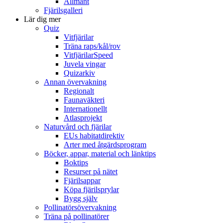
Allmänt
Fjärilsgalleri
Lär dig mer
Quiz
Vitfjärilar
Träna raps/kål/rov
VitfjärilarSpeed
Juvela vingar
Quizarkiv
Annan övervakning
Regionalt
Faunaväkteri
Internationellt
Atlasprojekt
Naturvård och fjärilar
EUs habitatdirektiv
Arter med åtgärdsprogram
Böcker, appar, material och länktips
Boktips
Resurser på nätet
Fjärilsappar
Köpa fjärilsprylar
Bygg själv
Pollinatörsövervakning
Träna på pollinatörer