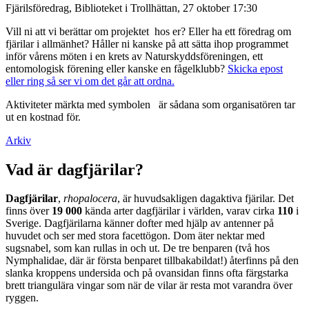
Fjärilsföredrag, Biblioteket i Trollhättan, 27 oktober 17:30
Vill ni att vi berättar om projektet hos er? Eller ha ett föredrag om
fjärilar i allmänhet? Håller ni kanske på att sätta ihop programmet
inför vårens möten i en krets av Naturskyddsföreningen, ett
entomologisk förening eller kanske en fågelklubb?
Skicka epost
eller ring så ser vi om det går att ordna.
Aktiviteter märkta med symbolen
är sådana som organisatören tar
ut en kostnad för.
Arkiv
Vad är dagfjärilar?
Dagfjärilar
,
rhopalocera
, är huvudsakligen dagaktiva fjärilar. Det
finns över
19 000
kända arter dagfjärilar i världen, varav cirka
110
i
Sverige. Dagfjärilarna känner dofter med hjälp av antenner på
huvudet och ser med stora facettögon. Dom äter nektar med
sugsnabel, som kan rullas in och ut. De tre benparen (två hos
Nymphalidae, där är första benparet tillbakabildat!) återfinns på den
slanka kroppens undersida och på ovansidan finns ofta färgstarka
brett triangulära vingar som när de vilar är resta mot varandra över
ryggen.