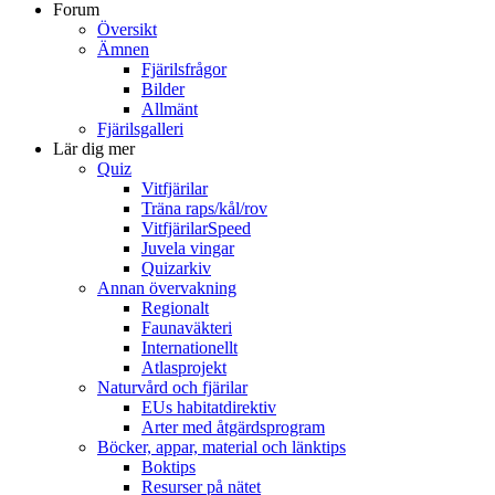
Forum
Översikt
Ämnen
Fjärilsfrågor
Bilder
Allmänt
Fjärilsgalleri
Lär dig mer
Quiz
Vitfjärilar
Träna raps/kål/rov
VitfjärilarSpeed
Juvela vingar
Quizarkiv
Annan övervakning
Regionalt
Faunaväkteri
Internationellt
Atlasprojekt
Naturvård och fjärilar
EUs habitatdirektiv
Arter med åtgärdsprogram
Böcker, appar, material och länktips
Boktips
Resurser på nätet