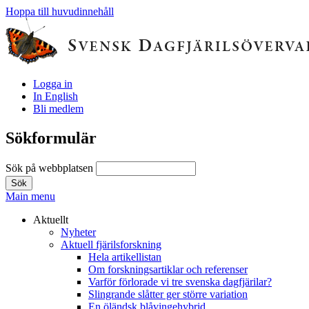
Hoppa till huvudinnehåll
Logga in
In English
Bli medlem
Sökformulär
Sök på webbplatsen
Main menu
Aktuellt
Nyheter
Aktuell fjärilsforskning
Hela artikellistan
Om forskningsartiklar och referenser
Varför förlorade vi tre svenska dagfjärilar?
Slingrande slåtter ger större variation
En öländsk blåvingehybrid