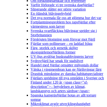
Om forskningsartiklar och referenser
Varför förlorade vi tre svenska dagfjärilar?
Slingrande slåtter ger större variation
En öländsk blåvingehybrid
Det nya normala får oss att glömma hur det var
Fortplantningsproblem hos rapsfjärilar efter
värmestress som larver
Svenska svartfläckiga blåvingar sprider sig i
Storbritannien
Förskjuten blomning som försvar mot fjäril
Fjärilar som pollinerare – en laddad fråga
Färg, storlek och genetik skiljer
skogspärlemorfjärilens former
UV-ljus avslöjar busksnabbvingens larver
Sydrovfjäril har smak för stadslivet
Handel med fjärilar omsätter miljontals dollar
Vätska i vingmembran kan ge fjärilsvingar färg
Drastisk minskning av danska habitatspecialister
Fjärilars spridning till nya områden i Sverige och
Finland under 120 år <span class="sf-
description">– betydelsen av klimat,
landskapstyp och arters särdrag</span>
Spanska kamgräsfjärilar hotas av allt torrare
somrar
Mikroklimat avgör utvecklingshastighet