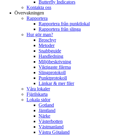
Butterfly Indicators
Kontakta oss
Övervakningen
Rapportera
Rapportera från punktlokal
Rapportera från slinga
Hur gör man?
Broschyr
Metoder
Snabbguide
Handledning
Miljöbeskrivning
Viktigaste filerna
Slingprotokoll
Punktprotokoll
Länkar & mer filer
Våra lokaler
Fjärilskarta
Lokala sidor
Gotland
Jämtland
Närke
Västerbotten
Västmanland
Västra Götaland