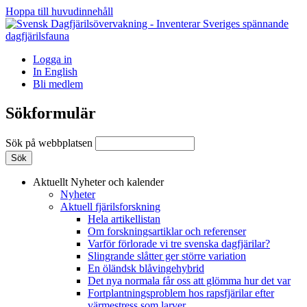
Hoppa till huvudinnehåll
Logga in
In English
Bli medlem
Sökformulär
Sök på webbplatsen
Aktuellt
Nyheter och kalender
Nyheter
Aktuell fjärilsforskning
Hela artikellistan
Om forskningsartiklar och referenser
Varför förlorade vi tre svenska dagfjärilar?
Slingrande slåtter ger större variation
En öländsk blåvingehybrid
Det nya normala får oss att glömma hur det var
Fortplantningsproblem hos rapsfjärilar efter
värmestress som larver