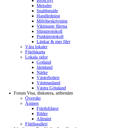
Broschyr
Metoder
Snabbguide
Handledning
Miljöbeskrivning
Viktigaste filerna
Slingprotokoll
Punktprotokoll
Länkar & mer filer
Våra lokaler
Fjärilskarta
Lokala sidor
Gotland
Jämtland
Närke
Västerbotten
Västmanland
Västra Götaland
Forum
Visa, diskutera, artbestäm
Översikt
Ämnen
Fjärilsfrågor
Bilder
Allmänt
Fjärilsgalleri