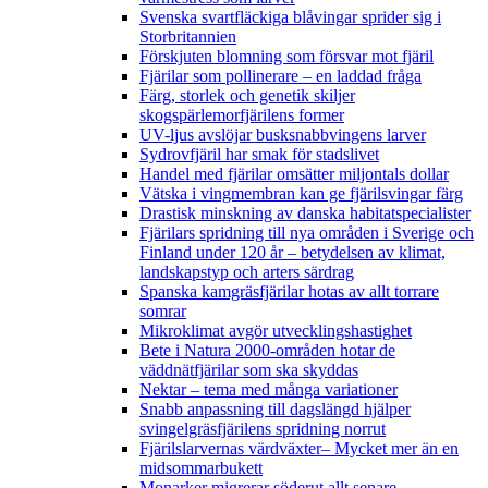
Svenska svartfläckiga blåvingar sprider sig i
Storbritannien
Förskjuten blomning som försvar mot fjäril
Fjärilar som pollinerare – en laddad fråga
Färg, storlek och genetik skiljer
skogspärlemorfjärilens former
UV-ljus avslöjar busksnabbvingens larver
Sydrovfjäril har smak för stadslivet
Handel med fjärilar omsätter miljontals dollar
Vätska i vingmembran kan ge fjärilsvingar färg
Drastisk minskning av danska habitatspecialister
Fjärilars spridning till nya områden i Sverige och
Finland under 120 år
– betydelsen av klimat,
landskapstyp och arters särdrag
Spanska kamgräsfjärilar hotas av allt torrare
somrar
Mikroklimat avgör utvecklingshastighet
Bete i Natura 2000-områden hotar de
väddnätfjärilar som ska skyddas
Nektar – tema med många variationer
Snabb anpassning till dagslängd hjälper
svingelgräsfjärilens spridning norrut
Fjärilslarvernas värdväxter– Mycket mer än en
midsommarbukett
Monarker migrerar söderut allt senare