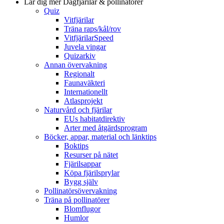
Lär dig mer
Dagfjärilar & pollinatörer
Quiz
Vitfjärilar
Träna raps/kål/rov
VitfjärilarSpeed
Juvela vingar
Quizarkiv
Annan övervakning
Regionalt
Faunaväkteri
Internationellt
Atlasprojekt
Naturvård och fjärilar
EUs habitatdirektiv
Arter med åtgärdsprogram
Böcker, appar, material och länktips
Boktips
Resurser på nätet
Fjärilsappar
Köpa fjärilsprylar
Bygg själv
Pollinatörsövervakning
Träna på pollinatörer
Blomflugor
Humlor