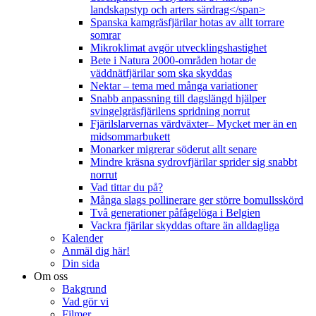
landskapstyp och arters särdrag</span>
Spanska kamgräsfjärilar hotas av allt torrare
somrar
Mikroklimat avgör utvecklingshastighet
Bete i Natura 2000-områden hotar de
väddnätfjärilar som ska skyddas
Nektar – tema med många variationer
Snabb anpassning till dagslängd hjälper
svingelgräsfjärilens spridning norrut
Fjärilslarvernas värdväxter– Mycket mer än en
midsommarbukett
Monarker migrerar söderut allt senare
Mindre kräsna sydrovfjärilar sprider sig snabbt
norrut
Vad tittar du på?
Många slags pollinerare ger större bomullsskörd
Två generationer påfågelöga i Belgien
Vackra fjärilar skyddas oftare än alldagliga
Kalender
Anmäl dig här!
Din sida
Om oss
Bakgrund
Vad gör vi
Filmer