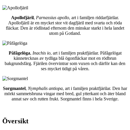
Apollofjäril
,
Parnassius apollo
, art i familjen riddarfjärilar.
Apollofjäril är en mycket stor vit dagfjäril med svarta och röda
fläckar. Den är rödlistad eftersom den minskar starkt i hela landet
utom på Gotland.
Påfågelöga
,
Inachis io
, art i familjen praktfjärilar. Påfågelögat
kännetecknas av tydliga blå ögonfläckar mot en rödbrun
bakgrundsfärg. Fjärilen övervintrar som vuxen och därför kan den
ses mycket tidigt på våren.
Sorgmantel
,
Nymphalis antiopa
, art i familjen praktfjärilar. Den har
mörkt sammetsbruna vingar med bred, gul ytterkant och äter bland
annat sav och rutten frukt. Sorgmantel finns i hela Sverige.
Översikt