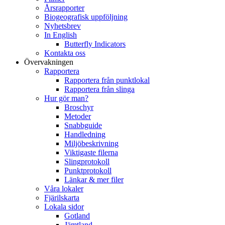
Årsrapporter
Biogeografisk uppföljning
Nyhetsbrev
In English
Butterfly Indicators
Kontakta oss
Övervakningen
Rapportera
Rapportera från punktlokal
Rapportera från slinga
Hur gör man?
Broschyr
Metoder
Snabbguide
Handledning
Miljöbeskrivning
Viktigaste filerna
Slingprotokoll
Punktprotokoll
Länkar & mer filer
Våra lokaler
Fjärilskarta
Lokala sidor
Gotland
Jämtland