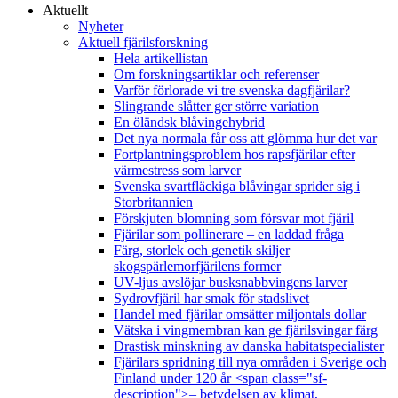
Aktuellt
Nyheter
Aktuell fjärilsforskning
Hela artikellistan
Om forskningsartiklar och referenser
Varför förlorade vi tre svenska dagfjärilar?
Slingrande slåtter ger större variation
En öländsk blåvingehybrid
Det nya normala får oss att glömma hur det var
Fortplantningsproblem hos rapsfjärilar efter
värmestress som larver
Svenska svartfläckiga blåvingar sprider sig i
Storbritannien
Förskjuten blomning som försvar mot fjäril
Fjärilar som pollinerare – en laddad fråga
Färg, storlek och genetik skiljer
skogspärlemorfjärilens former
UV-ljus avslöjar busksnabbvingens larver
Sydrovfjäril har smak för stadslivet
Handel med fjärilar omsätter miljontals dollar
Vätska i vingmembran kan ge fjärilsvingar färg
Drastisk minskning av danska habitatspecialister
Fjärilars spridning till nya områden i Sverige och
Finland under 120 år <span class="sf-
description">– betydelsen av klimat,