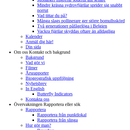
Mindre kräsna sydrovfjärilar sprider sig snabbt
norrut
Vad tittar du på?
Många slags pollinerare ger större bomullsskörd
Två generationer påfågelöga i Belgien
Vackra fjärilar skyddas oftare än alldagliga
Kalender
Anmäl dig här!
Din sida
Om oss
Kontakt och bakgrund
Bakgrund
Vad gör vi
Filmer
Årsrapporter
Biogeografisk uppföljning
Nyhetsbrev
In English
Butterfly Indicators
Kontakta oss
Övervakningen
Rapportera eller sök
Rapportera
Rapportera från punktlokal
Rapportera från slinga
Hur gör man?