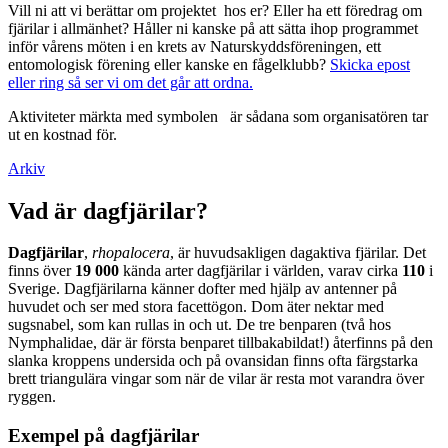
Vill ni att vi berättar om projektet hos er? Eller ha ett föredrag om
fjärilar i allmänhet? Håller ni kanske på att sätta ihop programmet
inför vårens möten i en krets av Naturskyddsföreningen, ett
entomologisk förening eller kanske en fågelklubb?
Skicka epost
eller ring så ser vi om det går att ordna.
Aktiviteter märkta med symbolen
är sådana som organisatören tar
ut en kostnad för.
Arkiv
Vad är dagfjärilar?
Dagfjärilar
,
rhopalocera
, är huvudsakligen dagaktiva fjärilar. Det
finns över
19 000
kända arter dagfjärilar i världen, varav cirka
110
i
Sverige. Dagfjärilarna känner dofter med hjälp av antenner på
huvudet och ser med stora facettögon. Dom äter nektar med
sugsnabel, som kan rullas in och ut. De tre benparen (två hos
Nymphalidae, där är första benparet tillbakabildat!) återfinns på den
slanka kroppens undersida och på ovansidan finns ofta färgstarka
brett triangulära vingar som när de vilar är resta mot varandra över
ryggen.
Exempel på dagfjärilar