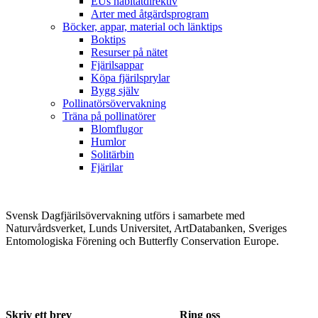
EUs habitatdirektiv
Arter med åtgärdsprogram
Böcker, appar, material och länktips
Boktips
Resurser på nätet
Fjärilsappar
Köpa fjärilsprylar
Bygg själv
Pollinatörsövervakning
Träna på pollinatörer
Blomflugor
Humlor
Solitärbin
Fjärilar
Svensk Dagfjärilsövervakning utförs i samarbete med
Naturvårdsverket, Lunds Universitet, ArtDatabanken, Sveriges
Entomologiska Förening och Butterfly Conservation Europe.
Skriv ett brev
Ring oss