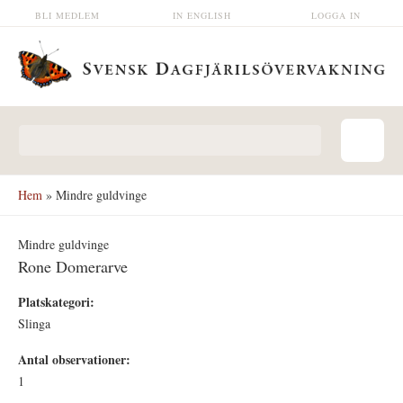
Hoppa till huvudinnehåll
BLI MEDLEM
IN ENGLISH
LOGGA IN
Sökformulär
Hem
» Mindre guldvinge
Mindre guldvinge
Rone Domerarve
Platskategori:
Slinga
Antal observationer:
1