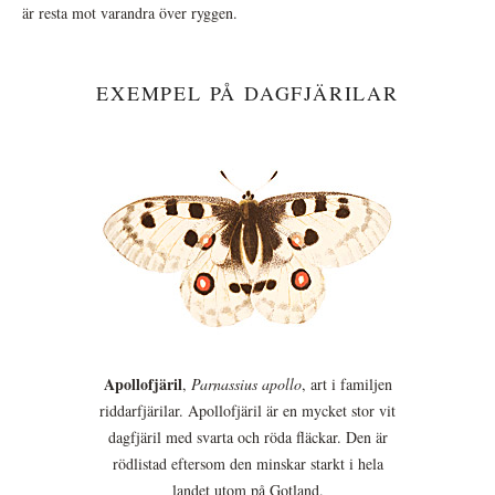
är resta mot varandra över ryggen.
EXEMPEL PÅ DAGFJÄRILAR
Apollofjäril
,
Parnassius apollo
, art i familjen
riddarfjärilar. Apollofjäril är en mycket stor vit
dagfjäril med svarta och röda fläckar. Den är
rödlistad eftersom den minskar starkt i hela
landet utom på Gotland.