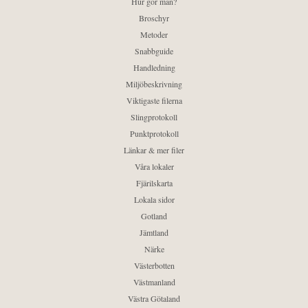
Hur gör man?
Broschyr
Metoder
Snabbguide
Handledning
Miljöbeskrivning
Viktigaste filerna
Slingprotokoll
Punktprotokoll
Länkar & mer filer
Våra lokaler
Fjärilskarta
Lokala sidor
Gotland
Jämtland
Närke
Västerbotten
Västmanland
Västra Götaland