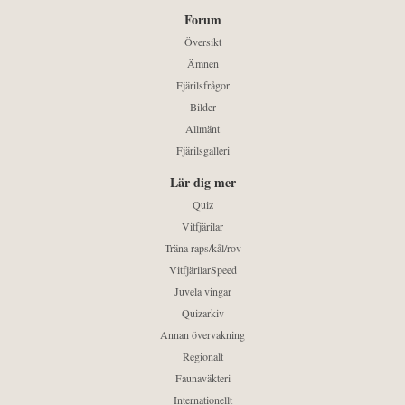
Forum
Översikt
Ämnen
Fjärilsfrågor
Bilder
Allmänt
Fjärilsgalleri
Lär dig mer
Quiz
Vitfjärilar
Träna raps/kål/rov
VitfjärilarSpeed
Juvela vingar
Quizarkiv
Annan övervakning
Regionalt
Faunaväkteri
Internationellt