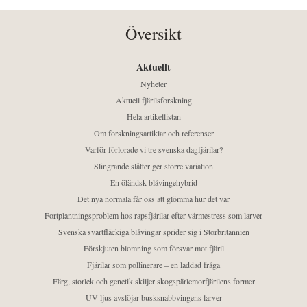
Översikt
Aktuellt
Nyheter
Aktuell fjärilsforskning
Hela artikellistan
Om forskningsartiklar och referenser
Varför förlorade vi tre svenska dagfjärilar?
Slingrande slåtter ger större variation
En öländsk blåvingehybrid
Det nya normala får oss att glömma hur det var
Fortplantningsproblem hos rapsfjärilar efter värmestress som larver
Svenska svartfläckiga blåvingar sprider sig i Storbritannien
Förskjuten blomning som försvar mot fjäril
Fjärilar som pollinerare – en laddad fråga
Färg, storlek och genetik skiljer skogspärlemorfjärilens former
UV-ljus avslöjar busksnabbvingens larver