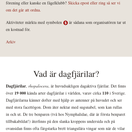
förening eller kanske en fågelklubb?
Skicka epost eller ring så ser vi
om det går att ordna.
Aktiviteter märkta med symbolen
är sådana som organisatören tar ut
en kostnad för.
Arkiv
Vad är dagfjärilar?
Dagfjärilar
,
rhopalocera
, är huvudsakligen dagaktiva fjärilar. Det finns
19 000
110
över
kända arter dagfjärilar i världen, varav cirka
i Sverige.
Dagfjärilarna känner dofter med hjälp av antenner på huvudet och ser
med stora facettögon. Dom äter nektar med sugsnabel, som kan rullas
in och ut. De tre benparen (två hos Nymphalidae, där är första benparet
tillbakabildat!) återfinns på den slanka kroppens undersida och på
ovansidan finns ofta färgstarka brett triangulära vingar som när de vilar