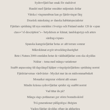
Sydrovfjäril har smak för stadslivet
Handel med fjärilar omsätter miljontals dollar
Vätska i vingmembran kan ge fjärilsvingar färg
Drastisk minskning av danska habitatspecialister
Fjärilars spridning till nya områden i Sverige och Finland under 120 år <span
class="sf-description">– betydelsen av klimat, landskapstyp och arters
särdrag</span>
Spanska kamgräsfjärilar hotas av allt torrare somrar
Mikroklimat avgör utvecklingshastighet
Bete i Natura 2000-områden hotar de väddnätfjärilar som ska skyddas
Nektar – tema med många variationer
Snabb anpassning till dagslängd hjälper svingelgräsfjärilens spridning norrut
Fjärilslarvernas värdväxter– Mycket mer än en midsommarbukett
Monarker migrerar söderut allt senare
Mindre kräsna sydrovfjärilar sprider sig snabbt norrut
Vad tittar du på?
Många slags pollinerare ger större bomullsskörd
Två generationer påfågelöga i Belgien
Vackra fjärilar skyddas oftare än alldagliga