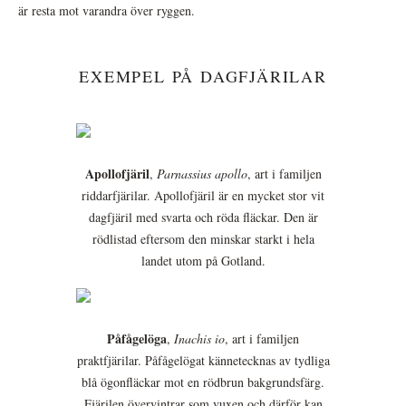
är resta mot varandra över ryggen.
EXEMPEL PÅ DAGFJÄRILAR
Apollofjäril
,
Parnassius apollo
, art i familjen
riddarfjärilar. Apollofjäril är en mycket stor vit
dagfjäril med svarta och röda fläckar. Den är
rödlistad eftersom den minskar starkt i hela
landet utom på Gotland.
Påfågelöga
,
Inachis io
, art i familjen
praktfjärilar. Påfågelögat kännetecknas av tydliga
blå ögonfläckar mot en rödbrun bakgrundsfärg.
Fjärilen övervintrar som vuxen och därför kan