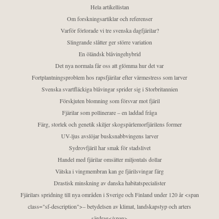
Hela artikellistan
Om forskningsartiklar och referenser
Varför förlorade vi tre svenska dagfjärilar?
Slingrande slåtter ger större variation
En öländsk blåvingehybrid
Det nya normala får oss att glömma hur det var
Fortplantningsproblem hos rapsfjärilar efter värmestress som larver
Svenska svartfläckiga blåvingar sprider sig i Storbritannien
Förskjuten blomning som försvar mot fjäril
Fjärilar som pollinerare – en laddad fråga
Färg, storlek och genetik skiljer skogspärlemorfjärilens former
UV-ljus avslöjar busksnabbvingens larver
Sydrovfjäril har smak för stadslivet
Handel med fjärilar omsätter miljontals dollar
Vätska i vingmembran kan ge fjärilsvingar färg
Drastisk minskning av danska habitatspecialister
Fjärilars spridning till nya områden i Sverige och Finland under 120 år <span
class="sf-description">– betydelsen av klimat, landskapstyp och arters
särdrag</span>