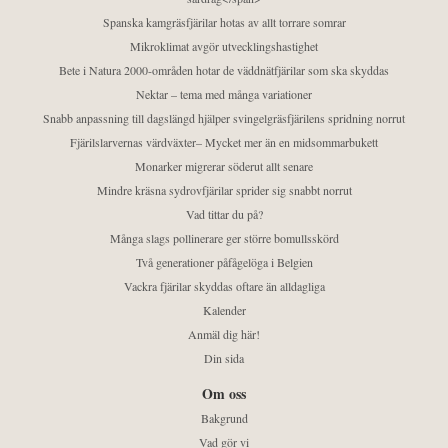
Spanska kamgräsfjärilar hotas av allt torrare somrar
Mikroklimat avgör utvecklingshastighet
Bete i Natura 2000-områden hotar de väddnätfjärilar som ska skyddas
Nektar – tema med många variationer
Snabb anpassning till dagslängd hjälper svingelgräsfjärilens spridning norrut
Fjärilslarvernas värdväxter– Mycket mer än en midsommarbukett
Monarker migrerar söderut allt senare
Mindre kräsna sydrovfjärilar sprider sig snabbt norrut
Vad tittar du på?
Många slags pollinerare ger större bomullsskörd
Två generationer påfågelöga i Belgien
Vackra fjärilar skyddas oftare än alldagliga
Kalender
Anmäl dig här!
Din sida
Om oss
Bakgrund
Vad gör vi