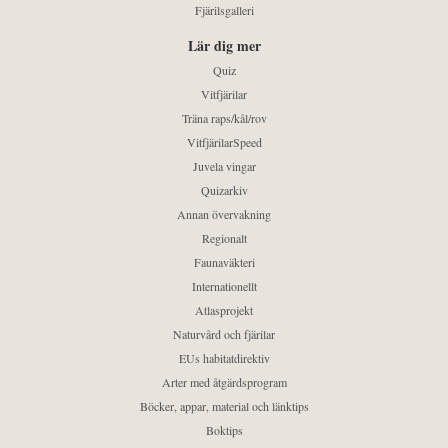
Fjärilsgalleri
Lär dig mer
Quiz
Vitfjärilar
Träna raps/kål/rov
VitfjärilarSpeed
Juvela vingar
Quizarkiv
Annan övervakning
Regionalt
Faunaväkteri
Internationellt
Atlasprojekt
Naturvård och fjärilar
EUs habitatdirektiv
Arter med åtgärdsprogram
Böcker, appar, material och länktips
Boktips