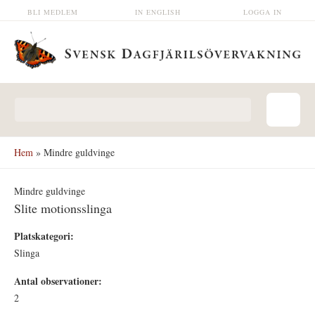
Hoppa till huvudinnehåll
BLI MEDLEM
IN ENGLISH
LOGGA IN
Sökformulär
Hem
» Mindre guldvinge
Mindre guldvinge
Slite motionsslinga
Platskategori:
Slinga
Antal observationer:
2