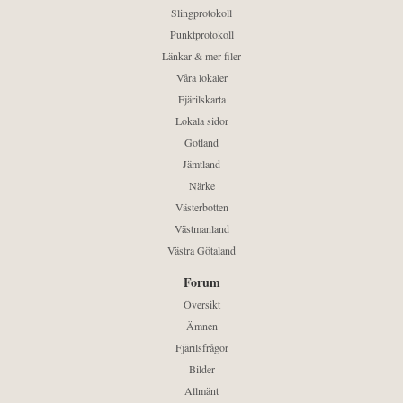
Slingprotokoll
Punktprotokoll
Länkar & mer filer
Våra lokaler
Fjärilskarta
Lokala sidor
Gotland
Jämtland
Närke
Västerbotten
Västmanland
Västra Götaland
Forum
Översikt
Ämnen
Fjärilsfrågor
Bilder
Allmänt