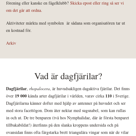
förening eller kanske en fågelklubb?
Skicka epost eller ring så ser vi
om det går att ordna.
Aktiviteter märkta med symbolen
är sådana som organisatören tar ut
en kostnad för.
Arkiv
Vad är dagfjärilar?
Dagfjärilar
,
rhopalocera
, är huvudsakligen dagaktiva fjärilar. Det finns
19 000
110
över
kända arter dagfjärilar i världen, varav cirka
i Sverige.
Dagfjärilarna känner dofter med hjälp av antenner på huvudet och ser
med stora facettögon. Dom äter nektar med sugsnabel, som kan rullas
in och ut. De tre benparen (två hos Nymphalidae, där är första benparet
tillbakabildat!) återfinns på den slanka kroppens undersida och på
ovansidan finns ofta färgstarka brett triangulära vingar som när de vilar