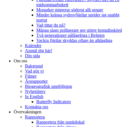
midsommarbukett
Monarker migrerar söderut allt senare
Mindre kräsna sydrovfjärilar sprider sig snabbt
norrut
Vad tittar du på?
Många slags pollinerare ger större bomullsskörd
Två generationer påfågelöga i Belgien
Vackra fjärilar skyddas oftare än alldagliga
Kalender
Anmäl dig här!
Din sida
Om oss
Bakgrund
Vad gör vi
Filmer
Årsrapporter
Biogeografisk uppföljning
Nyhetsbrev
In English
Butterfly Indicators
Kontakta oss
Övervakningen
Rapportera
Rapportera från punktlokal