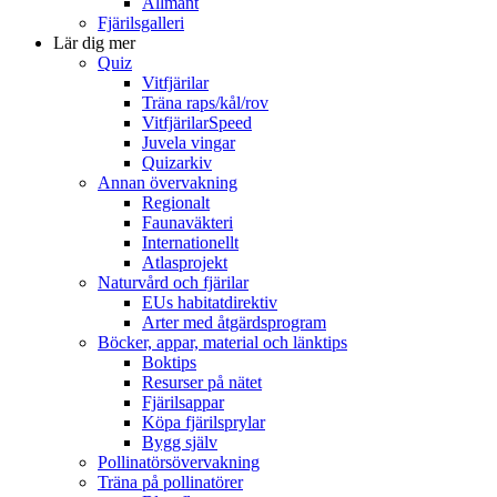
Allmänt
Fjärilsgalleri
Lär dig mer
Quiz
Vitfjärilar
Träna raps/kål/rov
VitfjärilarSpeed
Juvela vingar
Quizarkiv
Annan övervakning
Regionalt
Faunaväkteri
Internationellt
Atlasprojekt
Naturvård och fjärilar
EUs habitatdirektiv
Arter med åtgärdsprogram
Böcker, appar, material och länktips
Boktips
Resurser på nätet
Fjärilsappar
Köpa fjärilsprylar
Bygg själv
Pollinatörsövervakning
Träna på pollinatörer