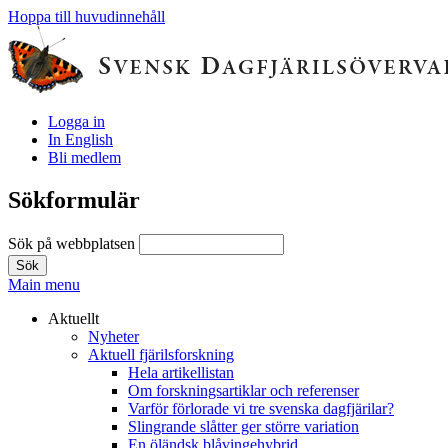
Hoppa till huvudinnehåll
Logga in
In English
Bli medlem
Sökformulär
Sök på webbplatsen
Main menu
Aktuellt
Nyheter
Aktuell fjärilsforskning
Hela artikellistan
Om forskningsartiklar och referenser
Varför förlorade vi tre svenska dagfjärilar?
Slingrande slåtter ger större variation
En öländsk blåvingehybrid