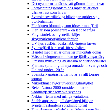
Det nya normala får oss att glömma hur det var
Fortplantningsproblem hos rapsfjärilar efter
värmestress som larver
Svenska svartfläckiga blåvingar sprider sig i
Storbritannien
Förskjuten blomning som försvar mot fjäril
Fjärilar som pollinerare – en laddad fråga
Färg, storlek och genetik skiljer
skogspärlemorfjärilens former
UV-ljus avslöjar busksnabbvingens larver
Sydrovfjäril har smak för stadslivet
Handel med fjärilar omsätter miljontals dollar
Vätska i vingmembran kan ge fjärilsvingar färg
Drastisk minskning av danska habitatspecialister
Fjärilars spridning till nya områden i Sverige och
Finland under 120 år
Spanska kamgräsfjärilar hotas av allt torrare
somrar
Mikroklimat avgör utvecklingshastighet
Bete i Natura 2000-områden hotar de
väddnätfjärilar som ska skyddas
Nektar – tema med många variationer
Snabb anpassning till dagslängd hjälper
svingelgräsfjärilens spridning norrut
Fjärilslarvernas värdväxter– Mycket mer än en