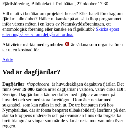
Fjärilsföredrag, Biblioteket i Trollhättan, 27 oktober 17:30
Vill ni att vi berättar om projektet hos er? Eller ha ett föredrag om
fjärilar i allmänhet? Håller ni kanske på att sätta ihop programmet
inför vårens möten i en krets av Naturskyddsföreningen, ett
entomologisk förening eller kanske en fågelklubb?
Skicka epost
eller ring så ser vi om det går att ordna.
Aktiviteter märkta med symbolen
är sådana som organisatören
tar ut en kostnad för.
Arkiv
Vad är dagfjärilar?
Dagfjärilar
,
rhopalocera
, är huvudsakligen dagaktiva fjärilar. Det
finns över
19 000
kända arter dagfjärilar i världen, varav cirka
110
i
Sverige. Dagfjärilarna känner dofter med hjälp av antenner på
huvudet och ser med stora facettögon. Dom äter nektar med
sugsnabel, som kan rullas in och ut. De tre benparen (två hos
Nymphalidae, där är första benparet tillbakabildat!) återfinns på den
slanka kroppens undersida och på ovansidan finns ofta färgstarka
brett triangulära vingar som när de vilar är resta mot varandra över
ryggen.