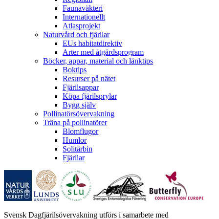
Faunaväkteri
Internationellt
Atlasprojekt
Naturvård och fjärilar
EUs habitatdirektiv
Arter med åtgärdsprogram
Böcker, appar, material och länktips
Boktips
Resurser på nätet
Fjärilsappar
Köpa fjärilsprylar
Bygg själv
Pollinatörsövervakning
Träna på pollinatörer
Blomflugor
Humlor
Solitärbin
Fjärilar
Svensk Dagfjärilsövervakning utförs i samarbete med