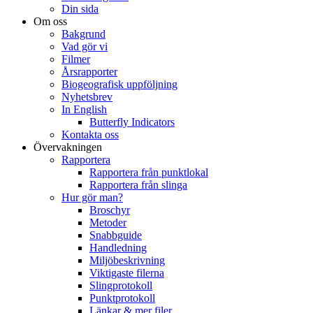
Din sida
Om oss
Bakgrund
Vad gör vi
Filmer
Årsrapporter
Biogeografisk uppföljning
Nyhetsbrev
In English
Butterfly Indicators
Kontakta oss
Övervakningen
Rapportera
Rapportera från punktlokal
Rapportera från slinga
Hur gör man?
Broschyr
Metoder
Snabbguide
Handledning
Miljöbeskrivning
Viktigaste filerna
Slingprotokoll
Punktprotokoll
Länkar & mer filer