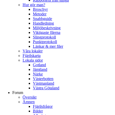
Rapportera från slinga
Hur gör man?
Broschyr
Metoder
Snabbguide
Handledning
Miljöbeskrivning
Viktigaste filerna
Slingprotokoll
Punktprotokoll
Länkar & mer filer
Våra lokaler
Fjärilskarta
Lokala sidor
Gotland
Jämtland
Närke
Västerbotten
Västmanland
Västra Götaland
Forum
Översikt
Ämnen
Fjärilsfrågor
Bilder