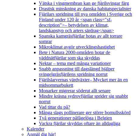
Vätska i vingmembran kan ge fjärilsvingar färg
Drastisk minskning av danska habitatspecialister
Fjärilars spridning till nya områden i Sverige och
Finland under 120 år <span class="sf-
description">– betydelsen av klimat,
landskapstyp och arters särdrag</span>
Spanska kamgräsfjärilar hotas av allt torrare
somrar
Mikroklimat avgör utvecklingshastighet
Bete i Natura 2000-områden hotar de
väddnätfjärilar som ska skyddas
Nektar – tema med många variationer
Snabb anpassning till dagslängd hjälper
svingelgräsfjärilens spridning norrut
Fjärilslarvernas värdväxter– Mycket mer än en
midsommarbukett
Monarker migrerar söderut allt senare
Mindre kräsna sydrovfjärilar sprider sig snabbt
norrut
Vad tittar du på?
Många slags pollinerare ger större bomullsskörd
Två generationer påfågelöga i Belgien
Vackra fjärilar skyddas oftare än alldagliga
Kalender
Anmäl dig här!