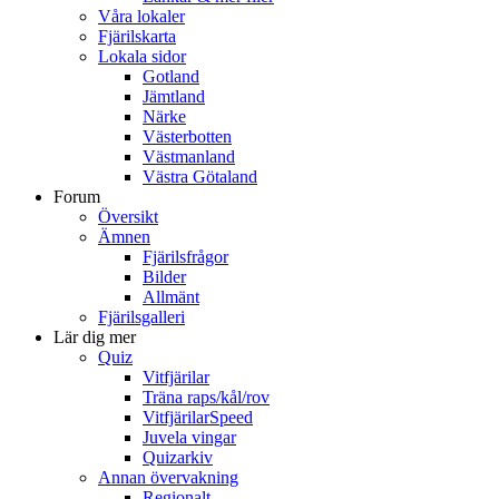
Våra lokaler
Fjärilskarta
Lokala sidor
Gotland
Jämtland
Närke
Västerbotten
Västmanland
Västra Götaland
Forum
Översikt
Ämnen
Fjärilsfrågor
Bilder
Allmänt
Fjärilsgalleri
Lär dig mer
Quiz
Vitfjärilar
Träna raps/kål/rov
VitfjärilarSpeed
Juvela vingar
Quizarkiv
Annan övervakning
Regionalt