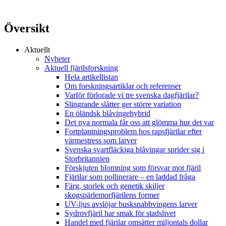
Översikt
Aktuellt
Nyheter
Aktuell fjärilsforskning
Hela artikellistan
Om forskningsartiklar och referenser
Varför förlorade vi tre svenska dagfjärilar?
Slingrande slåtter ger större variation
En öländsk blåvingehybrid
Det nya normala får oss att glömma hur det var
Fortplantningsproblem hos rapsfjärilar efter
värmestress som larver
Svenska svartfläckiga blåvingar sprider sig i
Storbritannien
Förskjuten blomning som försvar mot fjäril
Fjärilar som pollinerare – en laddad fråga
Färg, storlek och genetik skiljer
skogspärlemorfjärilens former
UV-ljus avslöjar busksnabbvingens larver
Sydrovfjäril har smak för stadslivet
Handel med fjärilar omsätter miljontals dollar