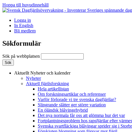
Hoppa till huvudinnehåll
Logga in
In English
Bli medlem
Sökformulär
Sök på webbplatsen
Aktuellt
Nyheter och kalender
Nyheter
Aktuell fjärilsforskning
Hela artikellistan
Om forskningsartiklar och referenser
Varför förlorade vi tre svenska dagfjärilar?
Slingrande slåtter ger större variation
En öländsk blåvingehybrid
Det nya normala får oss att glömma hur det var
Fortplantningsproblem hos rapsfjärilar efter värmes
Svenska svartfläckiga blåvingar sprider sig i Storb
Förskjuten blomning som försvar mot fjäril