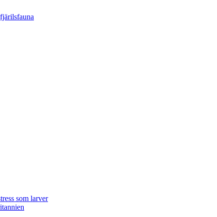
tress som larver
ritannien