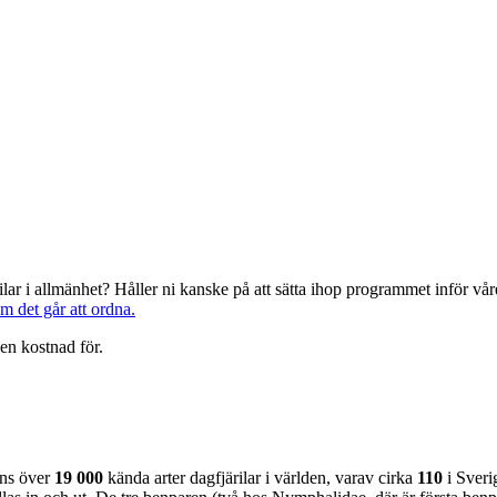
järilar i allmänhet? Håller ni kanske på att sätta ihop programmet inför 
om det går att ordna.
en kostnad för.
nns över
19 000
kända arter dagfjärilar i världen, varav cirka
110
i Sveri