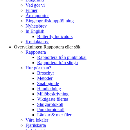
Vad gör vi
Filmer
Årsrapporter
Biogeografisk uppföljning
Nyhetsbrev
In English
Butterfly Indicators
Kontakta oss
Övervakningen
Rapportera eller sök
Rapportera
Rapportera från punktlokal
Rapportera från slinga
Hur gör man?
Broschyr
Metoder
Snabbguide
Handledning
Miljöbeskrivning
Viktigaste filerna
Slingprotokoll
Punktprotokoll
Länkar & mer filer
Våra lokaler
Fjärilskarta