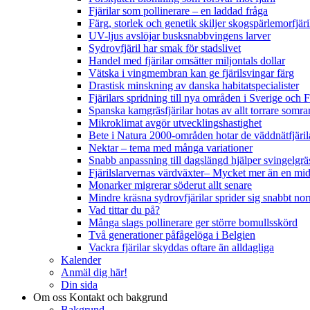
Fjärilar som pollinerare – en laddad fråga
Färg, storlek och genetik skiljer skogspärlemorfjär
UV-ljus avslöjar busksnabbvingens larver
Sydrovfjäril har smak för stadslivet
Handel med fjärilar omsätter miljontals dollar
Vätska i vingmembran kan ge fjärilsvingar färg
Drastisk minskning av danska habitatspecialister
Fjärilars spridning till nya områden i Sverige och
Spanska kamgräsfjärilar hotas av allt torrare somra
Mikroklimat avgör utvecklingshastighet
Bete i Natura 2000-områden hotar de väddnätfjäri
Nektar – tema med många variationer
Snabb anpassning till dagslängd hjälper svingelgräs
Fjärilslarvernas värdväxter– Mycket mer än en m
Monarker migrerar söderut allt senare
Mindre kräsna sydrovfjärilar sprider sig snabbt nor
Vad tittar du på?
Många slags pollinerare ger större bomullsskörd
Två generationer påfågelöga i Belgien
Vackra fjärilar skyddas oftare än alldagliga
Kalender
Anmäl dig här!
Din sida
Om oss
Kontakt och bakgrund
Bakgrund