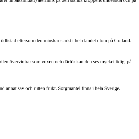
ret tillbakabildat!) återfinns på den slanka kroppens undersida och på
är rödlistad eftersom den minskar starkt i hela landet utom på Gotland.
ärilen övervintrar som vuxen och därför kan den ses mycket tidigt på
nd annat sav och rutten frukt. Sorgmantel finns i hela Sverige.