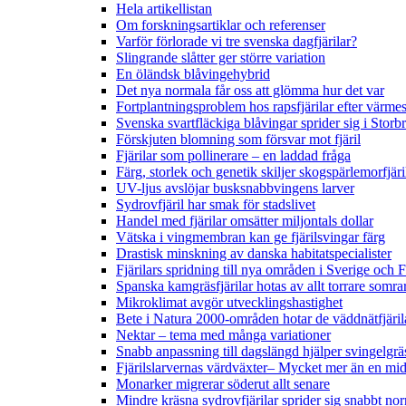
Hela artikellistan
Om forskningsartiklar och referenser
Varför förlorade vi tre svenska dagfjärilar?
Slingrande slåtter ger större variation
En öländsk blåvingehybrid
Det nya normala får oss att glömma hur det var
Fortplantningsproblem hos rapsfjärilar efter värmes
Svenska svartfläckiga blåvingar sprider sig i Storb
Förskjuten blomning som försvar mot fjäril
Fjärilar som pollinerare – en laddad fråga
Färg, storlek och genetik skiljer skogspärlemorfjär
UV-ljus avslöjar busksnabbvingens larver
Sydrovfjäril har smak för stadslivet
Handel med fjärilar omsätter miljontals dollar
Vätska i vingmembran kan ge fjärilsvingar färg
Drastisk minskning av danska habitatspecialister
Fjärilars spridning till nya områden i Sverige och
Spanska kamgräsfjärilar hotas av allt torrare somra
Mikroklimat avgör utvecklingshastighet
Bete i Natura 2000-områden hotar de väddnätfjäri
Nektar – tema med många variationer
Snabb anpassning till dagslängd hjälper svingelgräs
Fjärilslarvernas värdväxter– Mycket mer än en m
Monarker migrerar söderut allt senare
Mindre kräsna sydrovfjärilar sprider sig snabbt nor