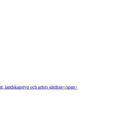
at, landskapstyp och arters särdrag</span>