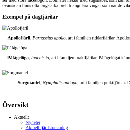
ser med stora facettögon. Dom äter nektar med sugsnabel, som kan rull
ovansidan finns ofta färgstarka brett triangulära vingar som när de vil
Exempel på dagfjärilar
Apollofjäril
,
Parnassius apollo
, art i familjen riddarfjärilar. Apol
Påfågelöga
,
Inachis io
, art i familjen praktfjärilar. Påfågelögat 
Sorgmantel
,
Nymphalis antiopa
, art i familjen praktfjärila
Översikt
Aktuellt
Nyheter
Aktuell fjärilsforskning