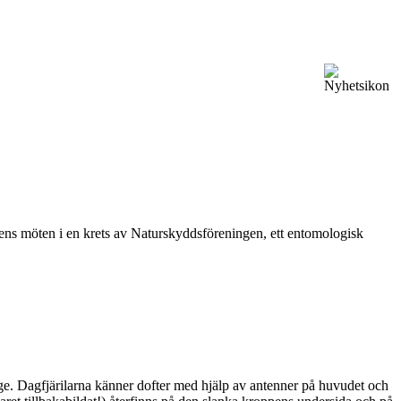
vårens möten i en krets av Naturskyddsföreningen, ett entomologisk
ge. Dagfjärilarna känner dofter med hjälp av antenner på huvudet och