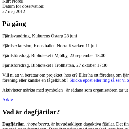
Kurt Norell
Datum för observation:
27 maj 2012
På gång
Fjärilsvandring, Kulturens Östarp 28 juni
Fjärilsexkursion, Konsthallen Norra Kvarken 11 juli
Fjärilsföredrag, Biblioteket i Mjölby, 23 september 18:00
Fjärilsföredrag, Biblioteket i Trollhättan, 27 oktober 17:30
Vill ni att vi berättar om projektet hos er? Eller ha ett föredrag om f
förening eller kanske en fågelklubb?
Skicka epost eller ring så ser vi 
Aktiviteter märkta med symbolen
är sådana som organisatören tar ut 
Arkiv
Vad är dagfjärilar?
Dagfjärilar
,
rhopalocera
, är huvudsakligen dagaktiva fjärilar. Det fi