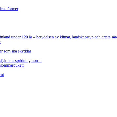
ilens former
 Finland under 120 år
– betydelsen av klimat, landskapstyp och arters sär
r
lar som ska skyddas
fjärilens spridning norrut
idsommarbukett
rut