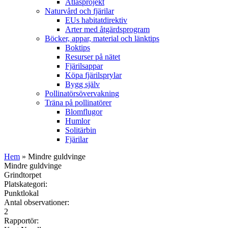
Atlasprojekt
Naturvård och fjärilar
EUs habitatdirektiv
Arter med åtgärdsprogram
Böcker, appar, material och länktips
Boktips
Resurser på nätet
Fjärilsappar
Köpa fjärilsprylar
Bygg själv
Pollinatörsövervakning
Träna på pollinatörer
Blomflugor
Humlor
Solitärbin
Fjärilar
Hem
» Mindre guldvinge
Mindre guldvinge
Grindtorpet
Platskategori:
Punktlokal
Antal observationer:
2
Rapportör: