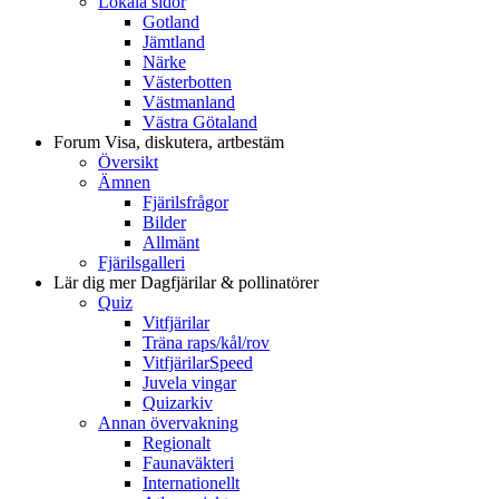
Lokala sidor
Gotland
Jämtland
Närke
Västerbotten
Västmanland
Västra Götaland
Forum
Visa, diskutera, artbestäm
Översikt
Ämnen
Fjärilsfrågor
Bilder
Allmänt
Fjärilsgalleri
Lär dig mer
Dagfjärilar & pollinatörer
Quiz
Vitfjärilar
Träna raps/kål/rov
VitfjärilarSpeed
Juvela vingar
Quizarkiv
Annan övervakning
Regionalt
Faunaväkteri
Internationellt