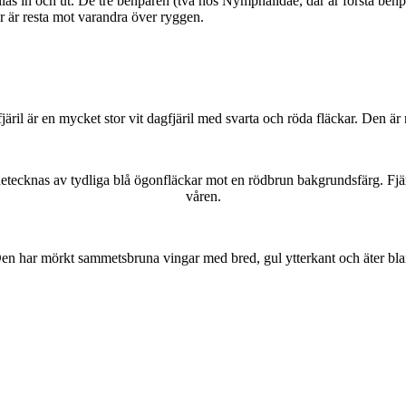
as in och ut. De tre benparen (två hos Nymphalidae, där är första benpa
ar är resta mot varandra över ryggen.
lofjäril är en mycket stor vit dagfjäril med svarta och röda fläckar. Den 
kännetecknas av tydliga blå ögonfläckar mot en rödbrun bakgrundsfärg. Fj
våren.
r. Den har mörkt sammetsbruna vingar med bred, gul ytterkant och äter bla