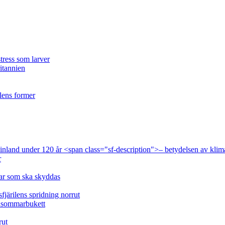
tress som larver
ritannien
ilens former
 Finland under 120 år <span class="sf-description">– betydelsen av klim
r
lar som ska skyddas
fjärilens spridning norrut
idsommarbukett
rut