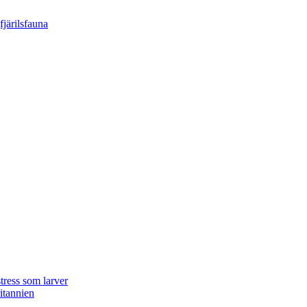
tress som larver
ritannien