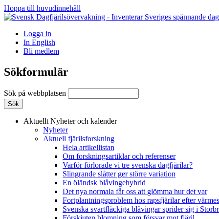
Hoppa till huvudinnehåll
Logga in
In English
Bli medlem
Sökformulär
Sök på webbplatsen
Aktuellt
Nyheter och kalender
Nyheter
Aktuell fjärilsforskning
Hela artikellistan
Om forskningsartiklar och referenser
Varför förlorade vi tre svenska dagfjärilar?
Slingrande slåtter ger större variation
En öländsk blåvingehybrid
Det nya normala får oss att glömma hur det var
Fortplantningsproblem hos rapsfjärilar efter värmes
Svenska svartfläckiga blåvingar sprider sig i Storb
Förskjuten blomning som försvar mot fjäril