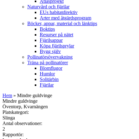
Atlasprojekt
Naturvård och fjärilar
EUs habitatdirektiv
Arter med åtgärdsprogram
Böcker, appar, material och länktips
Boktips
Resurser på nätet
Fjärilsappar
Köpa fjärilsprylar
Bygg själv
Pollinatörsövervakning
Träna på pollinatörer
Blomflugor
Humlor
Solitärbin
Fjärilar
Hem
» Mindre guldvinge
Mindre guldvinge
Öventorp, Kvarnängen
Platskategori:
Slinga
Antal observationer:
2
Rapportör: