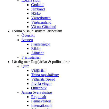
Lokala sidor
Gotland
Jämtland
Närke
Västerbotten
Västmanland
Västra Götaland
Forum
Visa, diskutera, artbestäm
Översikt
Ämnen
Fjärilsfrågor
Bilder
Allmänt
Fjärilsgalleri
Lär dig mer
Dagfjärilar & pollinatörer
Quiz
Vitfjärilar
Träna raps/kål/rov
VitfjärilarSpeed
Juvela vingar
Quizarkiv
Annan övervakning
Regionalt
Faunaväkteri
Internationellt