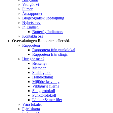
Vad gör vi
Filmer
Årsrapporter
Biogeografisk uppföljning
Nyhetsbrev
In English
Butterfly Indicators
Kontakta oss
Övervakningen
Rapportera eller sök
Rapportera
Rapportera från punktlokal
Rapportera från slinga
Hur gör man?
Broschyr
Metoder
Snabbguide
Handledning
Miljöbeskrivning
Viktigaste filerna
Slingprotokoll
Punktprotokoll
Länkar & mer filer
Våra lokaler
Fjärilskarta