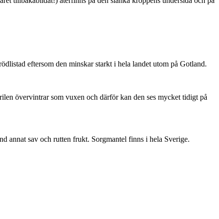
ret tillbakabildat!) återfinns på den slanka kroppens undersida och på
är rödlistad eftersom den minskar starkt i hela landet utom på Gotland.
ärilen övervintrar som vuxen och därför kan den ses mycket tidigt på
nd annat sav och rutten frukt. Sorgmantel finns i hela Sverige.