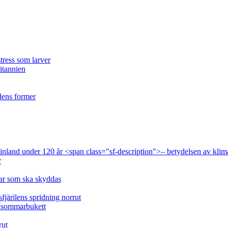
tress som larver
ritannien
ilens former
 Finland under 120 år <span class="sf-description">– betydelsen av klim
r
lar som ska skyddas
fjärilens spridning norrut
idsommarbukett
rut