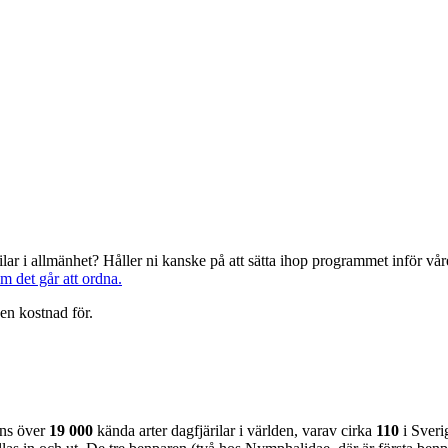
järilar i allmänhet? Håller ni kanske på att sätta ihop programmet inför 
om det går att ordna.
en kostnad för.
nns över
19 000
kända arter dagfjärilar i världen, varav cirka
110
i Sveri