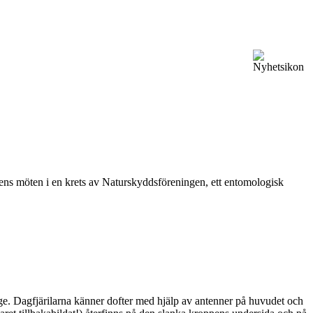
vårens möten i en krets av Naturskyddsföreningen, ett entomologisk
ge. Dagfjärilarna känner dofter med hjälp av antenner på huvudet och