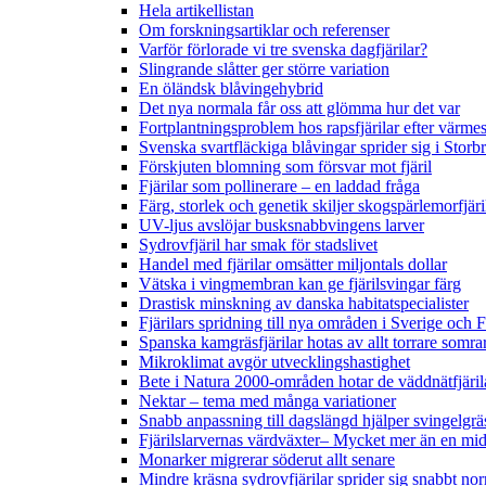
Hela artikellistan
Om forskningsartiklar och referenser
Varför förlorade vi tre svenska dagfjärilar?
Slingrande slåtter ger större variation
En öländsk blåvingehybrid
Det nya normala får oss att glömma hur det var
Fortplantningsproblem hos rapsfjärilar efter värmes
Svenska svartfläckiga blåvingar sprider sig i Storb
Förskjuten blomning som försvar mot fjäril
Fjärilar som pollinerare – en laddad fråga
Färg, storlek och genetik skiljer skogspärlemorfjär
UV-ljus avslöjar busksnabbvingens larver
Sydrovfjäril har smak för stadslivet
Handel med fjärilar omsätter miljontals dollar
Vätska i vingmembran kan ge fjärilsvingar färg
Drastisk minskning av danska habitatspecialister
Fjärilars spridning till nya områden i Sverige och
Spanska kamgräsfjärilar hotas av allt torrare somra
Mikroklimat avgör utvecklingshastighet
Bete i Natura 2000-områden hotar de väddnätfjäri
Nektar – tema med många variationer
Snabb anpassning till dagslängd hjälper svingelgräs
Fjärilslarvernas värdväxter– Mycket mer än en m
Monarker migrerar söderut allt senare
Mindre kräsna sydrovfjärilar sprider sig snabbt nor