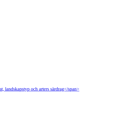
at, landskapstyp och arters särdrag</span>