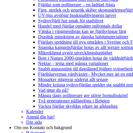
Fjärilar som pollinerare – en laddad fråga
Färg, storlek och genetik skiljer skogspärlemorfjär
UV-ljus avslöjar busksnabbvingens larver
Sydrovfjäril har smak för stadslivet
Handel med fjärilar omsätter miljontals dollar
Vätska i vingmembran kan ge fjärilsvingar färg
Drastisk minskning av danska habitatspecialister
Fjärilars spridning till nya områden i Sverige och
Spanska kamgräsfjärilar hotas av allt torrare somra
Mikroklimat avgör utvecklingshastighet
Bete i Natura 2000-områden hotar de väddnätfjäri
Nektar – tema med många variationer
Snabb anpassning till dagslängd hjälper svingelgräs
Fjärilslarvernas värdväxter– Mycket mer än en m
Monarker migrerar söderut allt senare
Mindre kräsna sydrovfjärilar sprider sig snabbt nor
Vad tittar du på?
Många slags pollinerare ger större bomullsskörd
Två generationer påfågelöga i Belgien
Vackra fjärilar skyddas oftare än alldagliga
Kalender
Anmäl dig här!
Din sida
Om oss
Kontakt och bakgrund
Bakgrund