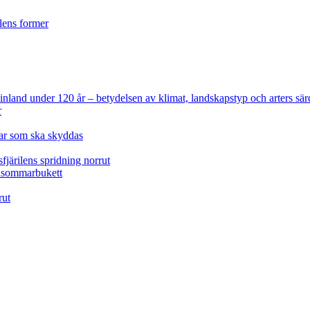
ilens former
 Finland under 120 år
– betydelsen av klimat, landskapstyp och arters sär
r
lar som ska skyddas
fjärilens spridning norrut
idsommarbukett
rut