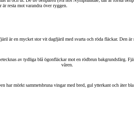
as in och ut. De tre benparen (två hos Nymphalidae, där är första benpa
ar är resta mot varandra över ryggen.
lofjäril är en mycket stor vit dagfjäril med svarta och röda fläckar. Den 
kännetecknas av tydliga blå ögonfläckar mot en rödbrun bakgrundsfärg. Fj
våren.
r. Den har mörkt sammetsbruna vingar med bred, gul ytterkant och äter bla