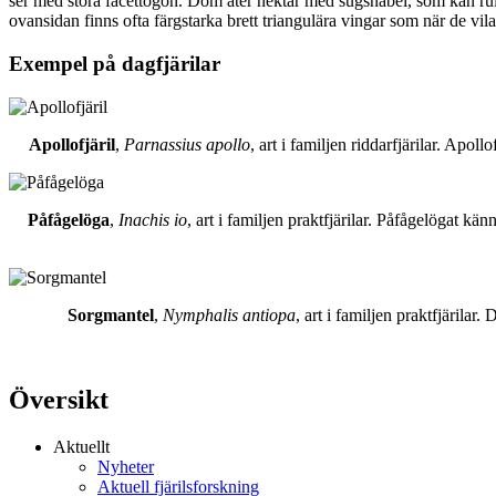
ser med stora facettögon. Dom äter nektar med sugsnabel, som kan rull
ovansidan finns ofta färgstarka brett triangulära vingar som när de vil
Exempel på dagfjärilar
Apollofjäril
,
Parnassius apollo
, art i familjen riddarfjärilar. Apol
Påfågelöga
,
Inachis io
, art i familjen praktfjärilar. Påfågelögat 
Sorgmantel
,
Nymphalis antiopa
, art i familjen praktfjärila
Översikt
Aktuellt
Nyheter
Aktuell fjärilsforskning