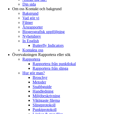
Din sida
Om oss
Kontakt och bakgrund
Bakgrund
Vad gör vi
Filmer
Årsrapporter
Biogeografisk uppföljning
Nyhetsbrev
In English
Butterfly Indicators
Kontakta oss
Övervakningen
Rapportera eller sök
Rapportera
Rapportera från punktlokal
Rapportera från slinga
Hur gör man?
Broschyr
Metoder
Snabbguide
Handledning
Miljöbeskrivning
Viktigaste filerna
Slingprotokoll
Punktprotokoll