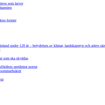
tress som larver
ritannien
ilens former
 Finland under 120 år
– betydelsen av klimat, landskapstyp och arters sär
r
lar som ska skyddas
fjärilens spridning norrut
idsommarbukett
rut