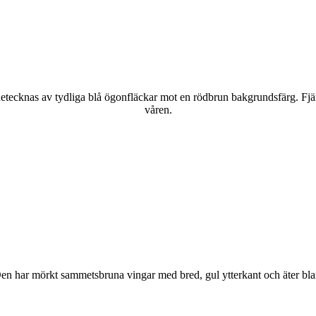
kännetecknas av tydliga blå ögonfläckar mot en rödbrun bakgrundsfärg. Fj
våren.
r. Den har mörkt sammetsbruna vingar med bred, gul ytterkant och äter bla