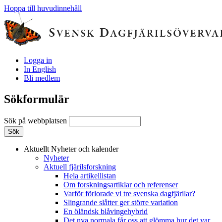
Hoppa till huvudinnehåll
Logga in
In English
Bli medlem
Sökformulär
Sök på webbplatsen
Aktuellt
Nyheter och kalender
Nyheter
Aktuell fjärilsforskning
Hela artikellistan
Om forskningsartiklar och referenser
Varför förlorade vi tre svenska dagfjärilar?
Slingrande slåtter ger större variation
En öländsk blåvingehybrid
Det nya normala får oss att glömma hur det var