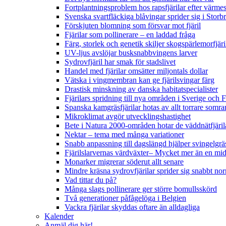
Fortplantningsproblem hos rapsfjärilar efter värmes
Svenska svartfläckiga blåvingar sprider sig i Storb
Förskjuten blomning som försvar mot fjäril
Fjärilar som pollinerare – en laddad fråga
Färg, storlek och genetik skiljer skogspärlemorfjär
UV-ljus avslöjar busksnabbvingens larver
Sydrovfjäril har smak för stadslivet
Handel med fjärilar omsätter miljontals dollar
Vätska i vingmembran kan ge fjärilsvingar färg
Drastisk minskning av danska habitatspecialister
Fjärilars spridning till nya områden i Sverige och
Spanska kamgräsfjärilar hotas av allt torrare somra
Mikroklimat avgör utvecklingshastighet
Bete i Natura 2000-områden hotar de väddnätfjäri
Nektar – tema med många variationer
Snabb anpassning till dagslängd hjälper svingelgräs
Fjärilslarvernas värdväxter– Mycket mer än en m
Monarker migrerar söderut allt senare
Mindre kräsna sydrovfjärilar sprider sig snabbt nor
Vad tittar du på?
Många slags pollinerare ger större bomullsskörd
Två generationer påfågelöga i Belgien
Vackra fjärilar skyddas oftare än alldagliga
Kalender
Anmäl dig här!