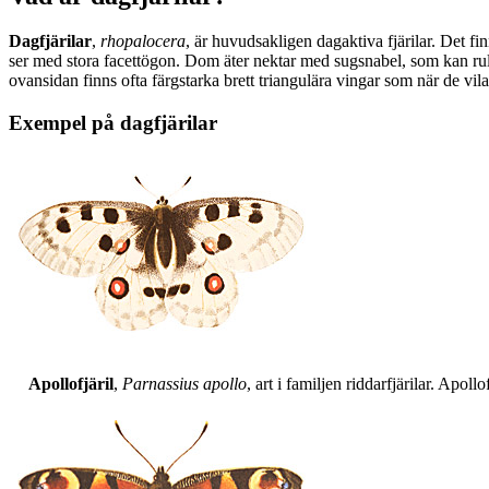
Dagfjärilar
,
rhopalocera
, är huvudsakligen dagaktiva fjärilar. Det fi
ser med stora facettögon. Dom äter nektar med sugsnabel, som kan rull
ovansidan finns ofta färgstarka brett triangulära vingar som när de vil
Exempel på dagfjärilar
Apollofjäril
,
Parnassius apollo
, art i familjen riddarfjärilar. Apol