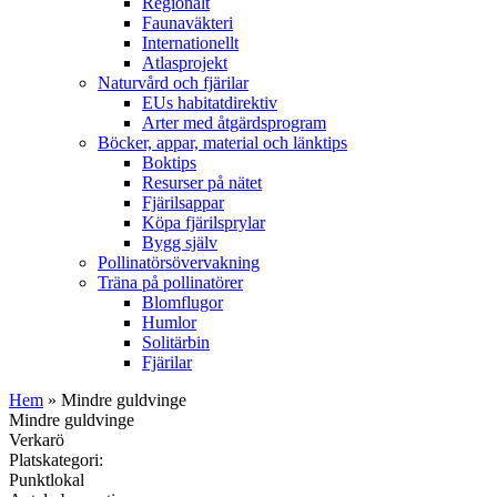
Regionalt
Faunaväkteri
Internationellt
Atlasprojekt
Naturvård och fjärilar
EUs habitatdirektiv
Arter med åtgärdsprogram
Böcker, appar, material och länktips
Boktips
Resurser på nätet
Fjärilsappar
Köpa fjärilsprylar
Bygg själv
Pollinatörsövervakning
Träna på pollinatörer
Blomflugor
Humlor
Solitärbin
Fjärilar
Hem
» Mindre guldvinge
Mindre guldvinge
Verkarö
Platskategori:
Punktlokal