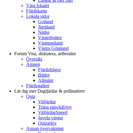
Länkar & mer filer
Våra lokaler
Fjärilskarta
Lokala sidor
Gotland
Jämtland
Närke
Västerbotten
Västmanland
Västra Götaland
Forum
Visa, diskutera, artbestäm
Översikt
Ämnen
Fjärilsfrågor
Bilder
Allmänt
Fjärilsgalleri
Lär dig mer
Dagfjärilar & pollinatörer
Quiz
Vitfjärilar
Träna raps/kål/rov
VitfjärilarSpeed
Juvela vingar
Quizarkiv
Annan övervakning