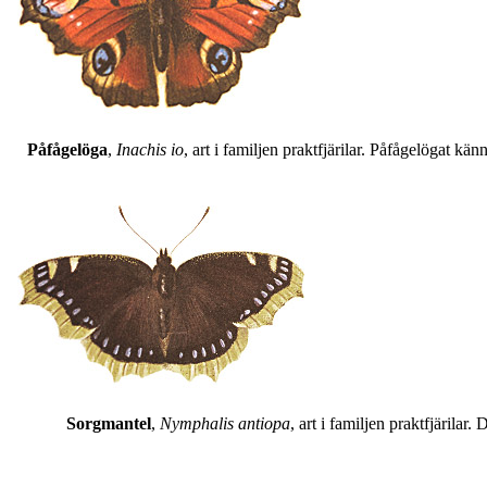
Påfågelöga
,
Inachis io
, art i familjen praktfjärilar. Påfågelögat 
Sorgmantel
,
Nymphalis antiopa
, art i familjen praktfjärila