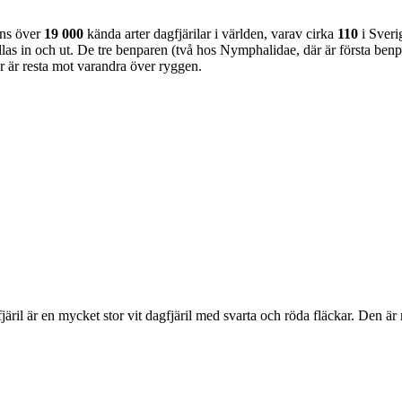
nns över
19 000
kända arter dagfjärilar i världen, varav cirka
110
i Sveri
as in och ut. De tre benparen (två hos Nymphalidae, där är första benpa
ar är resta mot varandra över ryggen.
lofjäril är en mycket stor vit dagfjäril med svarta och röda fläckar. Den 