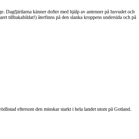
ge. Dagfjärilarna känner dofter med hjälp av antenner på huvudet och
ret tillbakabildat!) återfinns på den slanka kroppens undersida och på
är rödlistad eftersom den minskar starkt i hela landet utom på Gotland.