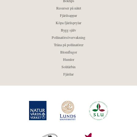
Boktips
Resurser på nätet
Fjärilsappar
Köpa fjärilsprylar
Bygg själv
Pollinatörsövervakning
Träna på pollinatörer
Blomflugor
Humlor
Solitärbin
Fjärilar