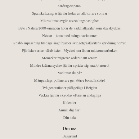
särdrag</span>
Spanska kamgräsfjärilar hotas av allt torrare somrar
Mikroklimat avgör utvecklingshastighet
Bete i Natura 2000-områden hotar de väddnätfjärilar som ska skyddas
Nektar – tema med många variationer
Snabb anpassning till dagslängd hjälper svingelgräsfjärilens spridning norrut
Fjärilslarvernas värdväxter– Mycket mer än en midsommarbukett
Monarker migrerar söderut allt senare
Mindre kräsna sydrovfjärilar sprider sig snabbt norrut
Vad tittar du på?
Många slags pollinerare ger större bomullsskörd
Två generationer påfågelöga i Belgien
Vackra fjärilar skyddas oftare än alldagliga
Kalender
Anmäl dig här!
Din sida
Om oss
Bakgrund