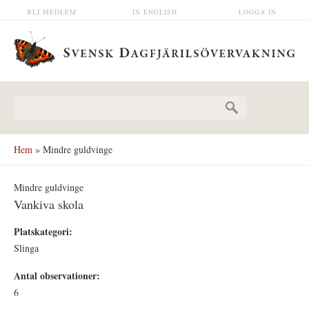
Hoppa till huvudinnehåll
BLI MEDLEM
IN ENGLISH
LOGGA IN
Sökformulär
Hem
» Mindre guldvinge
Mindre guldvinge
Vankiva skola
Platskategori:
Slinga
Antal observationer:
6