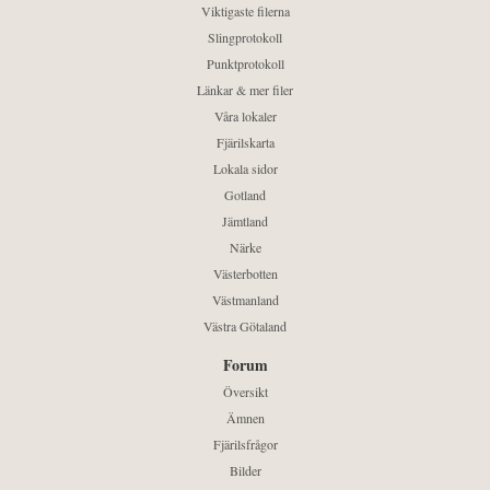
Viktigaste filerna
Slingprotokoll
Punktprotokoll
Länkar & mer filer
Våra lokaler
Fjärilskarta
Lokala sidor
Gotland
Jämtland
Närke
Västerbotten
Västmanland
Västra Götaland
Forum
Översikt
Ämnen
Fjärilsfrågor
Bilder