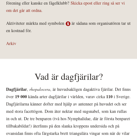
förening eller kanske en fågelklubb?
Skicka epost eller ring så ser vi
om det går att ordna.
Aktiviteter märkta med symbolen
är sådana som organisatören tar ut
en kostnad för.
Arkiv
Vad är dagfjärilar?
Dagfjärilar
,
rhopalocera
, är huvudsakligen dagaktiva fjärilar. Det finns
19 000
110
över
kända arter dagfjärilar i världen, varav cirka
i Sverige.
Dagfjärilarna känner dofter med hjälp av antenner på huvudet och ser
med stora facettögon. Dom äter nektar med sugsnabel, som kan rullas
in och ut. De tre benparen (två hos Nymphalidae, där är första benparet
tillbakabildat!) återfinns på den slanka kroppens undersida och på
ovansidan finns ofta färgstarka brett triangulära vingar som när de vilar