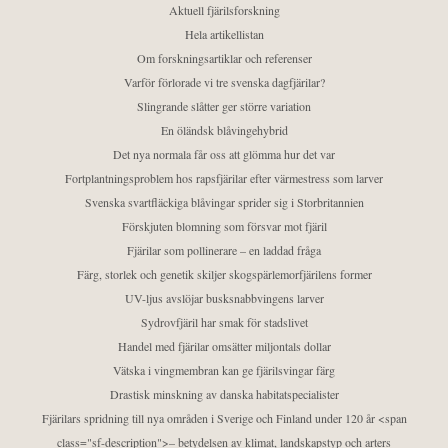
Aktuell fjärilsforskning
Hela artikellistan
Om forskningsartiklar och referenser
Varför förlorade vi tre svenska dagfjärilar?
Slingrande slåtter ger större variation
En öländsk blåvingehybrid
Det nya normala får oss att glömma hur det var
Fortplantningsproblem hos rapsfjärilar efter värmestress som larver
Svenska svartfläckiga blåvingar sprider sig i Storbritannien
Förskjuten blomning som försvar mot fjäril
Fjärilar som pollinerare – en laddad fråga
Färg, storlek och genetik skiljer skogspärlemorfjärilens former
UV-ljus avslöjar busksnabbvingens larver
Sydrovfjäril har smak för stadslivet
Handel med fjärilar omsätter miljontals dollar
Vätska i vingmembran kan ge fjärilsvingar färg
Drastisk minskning av danska habitatspecialister
Fjärilars spridning till nya områden i Sverige och Finland under 120 år <span
class="sf-description">– betydelsen av klimat, landskapstyp och arters