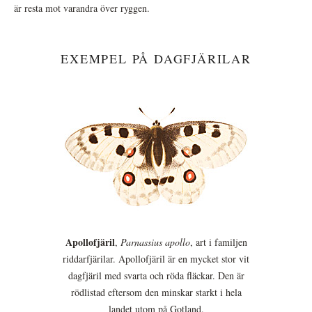
är resta mot varandra över ryggen.
EXEMPEL PÅ DAGFJÄRILAR
Apollofjäril
,
Parnassius apollo
, art i familjen
riddarfjärilar. Apollofjäril är en mycket stor vit
dagfjäril med svarta och röda fläckar. Den är
rödlistad eftersom den minskar starkt i hela
landet utom på Gotland.