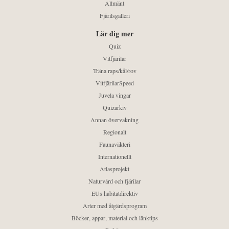
Allmänt
Fjärilsgalleri
Lär dig mer
Quiz
Vitfjärilar
Träna raps/kål/rov
VitfjärilarSpeed
Juvela vingar
Quizarkiv
Annan övervakning
Regionalt
Faunaväkteri
Internationellt
Atlasprojekt
Naturvård och fjärilar
EUs habitatdirektiv
Arter med åtgärdsprogram
Böcker, appar, material och länktips