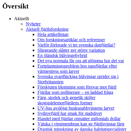
Översikt
Aktuellt
Nyheter
Aktuell fjärilsforskning
Hela artikellistan
Om forskningsartiklar och referenser
Varför förlorade vi tre svenska dagfjärilar?
Slingrande slåtter ger större variation
En öländsk blåvingehybrid
Det nya normala får oss att glömma hur det var
Fortplantningsproblem hos rapsfjärilar efter
värmestress som larver
Svenska svartfläckiga blåvingar sprider sig i
Storbritannien
Förskjuten blomning som försvar mot fjäril
Fjärilar som pollinerare – en laddad fråga
Färg, storlek och genetik skiljer
skogspärlemorfjärilens former
UV-ljus avslöjar busksnabbvingens larver
Sydrovfjäril har smak för stadslivet
Handel med fjärilar omsätter miljontals dollar
Vätska i vingmembran kan ge fjärilsvingar färg
Drastisk minskning av danska habitatspecialister