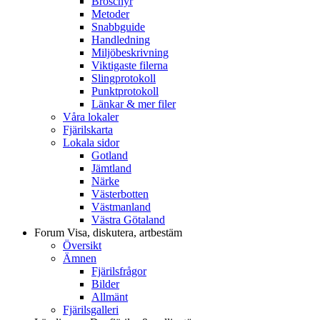
Broschyr
Metoder
Snabbguide
Handledning
Miljöbeskrivning
Viktigaste filerna
Slingprotokoll
Punktprotokoll
Länkar & mer filer
Våra lokaler
Fjärilskarta
Lokala sidor
Gotland
Jämtland
Närke
Västerbotten
Västmanland
Västra Götaland
Forum
Visa, diskutera, artbestäm
Översikt
Ämnen
Fjärilsfrågor
Bilder
Allmänt
Fjärilsgalleri