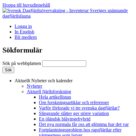
Hoppa till huvudinnehåll
Logga in
In English
Bli medlem
Sökformulär
Sök på webbplatsen
Aktuellt
Nyheter och kalender
Nyheter
Aktuell fjärilsforskning
Hela artikellistan
Om forskningsartiklar och referenser
Varför förlorade vi tre svenska dagfjärilar?
Slingrande slåtter ger större variation
En öländsk blåvingehybrid
Det nya normala får oss att glömma hur det var
Fortplantningsproblem hos rapsfjärilar efter
värmestress som larver