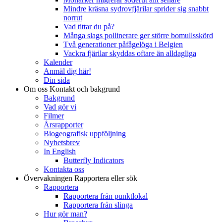
Mindre kräsna sydrovfjärilar sprider sig snabbt
norrut
Vad tittar du på?
Många slags pollinerare ger större bomullsskörd
Två generationer påfågelöga i Belgien
Vackra fjärilar skyddas oftare än alldagliga
Kalender
Anmäl dig här!
Din sida
Om oss
Kontakt och bakgrund
Bakgrund
Vad gör vi
Filmer
Årsrapporter
Biogeografisk uppföljning
Nyhetsbrev
In English
Butterfly Indicators
Kontakta oss
Övervakningen
Rapportera eller sök
Rapportera
Rapportera från punktlokal
Rapportera från slinga
Hur gör man?