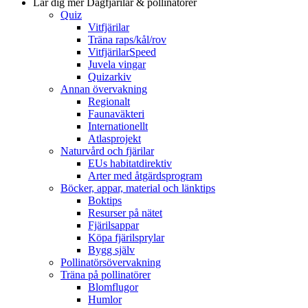
Lär dig mer
Dagfjärilar & pollinatörer
Quiz
Vitfjärilar
Träna raps/kål/rov
VitfjärilarSpeed
Juvela vingar
Quizarkiv
Annan övervakning
Regionalt
Faunaväkteri
Internationellt
Atlasprojekt
Naturvård och fjärilar
EUs habitatdirektiv
Arter med åtgärdsprogram
Böcker, appar, material och länktips
Boktips
Resurser på nätet
Fjärilsappar
Köpa fjärilsprylar
Bygg själv
Pollinatörsövervakning
Träna på pollinatörer
Blomflugor
Humlor