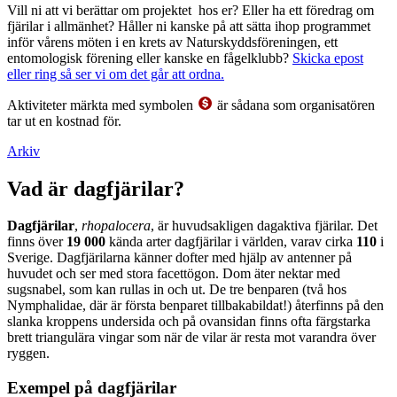
Vill ni att vi berättar om projektet hos er? Eller ha ett föredrag om
fjärilar i allmänhet? Håller ni kanske på att sätta ihop programmet
inför vårens möten i en krets av Naturskyddsföreningen, ett
entomologisk förening eller kanske en fågelklubb?
Skicka epost
eller ring så ser vi om det går att ordna.
Aktiviteter märkta med symbolen
är sådana som organisatören
tar ut en kostnad för.
Arkiv
Vad är dagfjärilar?
Dagfjärilar
,
rhopalocera
, är huvudsakligen dagaktiva fjärilar. Det
finns över
19 000
kända arter dagfjärilar i världen, varav cirka
110
i
Sverige. Dagfjärilarna känner dofter med hjälp av antenner på
huvudet och ser med stora facettögon. Dom äter nektar med
sugsnabel, som kan rullas in och ut. De tre benparen (två hos
Nymphalidae, där är första benparet tillbakabildat!) återfinns på den
slanka kroppens undersida och på ovansidan finns ofta färgstarka
brett triangulära vingar som när de vilar är resta mot varandra över
ryggen.
Exempel på dagfjärilar