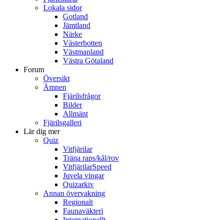
Lokala sidor
Gotland
Jämtland
Närke
Västerbotten
Västmanland
Västra Götaland
Forum
Översikt
Ämnen
Fjärilsfrågor
Bilder
Allmänt
Fjärilsgalleri
Lär dig mer
Quiz
Vitfjärilar
Träna raps/kål/rov
VitfjärilarSpeed
Juvela vingar
Quizarkiv
Annan övervakning
Regionalt
Faunaväkteri
Internationellt