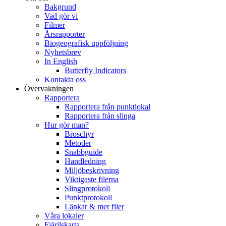
Bakgrund
Vad gör vi
Filmer
Årsrapporter
Biogeografisk uppföljning
Nyhetsbrev
In English
Butterfly Indicators
Kontakta oss
Övervakningen
Rapportera
Rapportera från punktlokal
Rapportera från slinga
Hur gör man?
Broschyr
Metoder
Snabbguide
Handledning
Miljöbeskrivning
Viktigaste filerna
Slingprotokoll
Punktprotokoll
Länkar & mer filer
Våra lokaler
Fjärilskarta