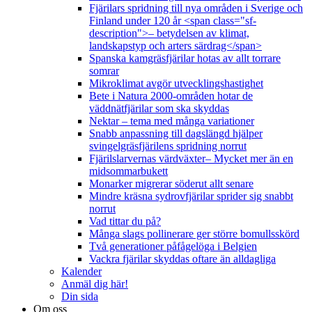
Fjärilars spridning till nya områden i Sverige och
Finland under 120 år <span class="sf-
description">– betydelsen av klimat,
landskapstyp och arters särdrag</span>
Spanska kamgräsfjärilar hotas av allt torrare
somrar
Mikroklimat avgör utvecklingshastighet
Bete i Natura 2000-områden hotar de
väddnätfjärilar som ska skyddas
Nektar – tema med många variationer
Snabb anpassning till dagslängd hjälper
svingelgräsfjärilens spridning norrut
Fjärilslarvernas värdväxter– Mycket mer än en
midsommarbukett
Monarker migrerar söderut allt senare
Mindre kräsna sydrovfjärilar sprider sig snabbt
norrut
Vad tittar du på?
Många slags pollinerare ger större bomullsskörd
Två generationer påfågelöga i Belgien
Vackra fjärilar skyddas oftare än alldagliga
Kalender
Anmäl dig här!
Din sida
Om oss