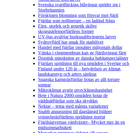
Svenska svartfläckiga blåvingar sprider sig i
Storbritannien
Förskjuten blomning som försvar mot fjäril
Fjärilar som pollinerare – en laddad fråga
Färg, storlek och genetik skiljer
skogspärlemorfjärilens former
UV-ljus avslöjar busksnabbvingens larver
Sydrovfjäril har smak för stadslivet
Handel med fjärilar omsätter miljontals dollar
Vätska i vingmembran kan ge fjärilsvingar färg
Drastisk minskning av danska habitatspecialister
Fjärilars spridning till nya områden i Sverige och
Finland under 120 år
– betydelsen av klimat,
landskapstyp och arters särdrag
Spanska kamgräsfjärilar hotas av allt torrare
somrar
Mikroklimat avgör utvecklingshastighet
Bete i Natura 2000-områden hotar de
väddnätfjärilar som ska skyddas
Nektar – tema med många variationer
Snabb anpassning till dagslängd hjälper
svingelgräsfjärilens spridning norrut
Fjärilslarvernas värdväxter– Mycket mer än en
midsommarbukett
Monarker migrerar söderut allt senare