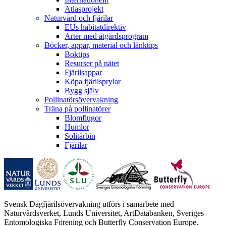
Atlasprojekt
Naturvård och fjärilar
EUs habitatdirektiv
Arter med åtgärdsprogram
Böcker, appar, material och länktips
Boktips
Resurser på nätet
Fjärilsappar
Köpa fjärilsprylar
Bygg själv
Pollinatörsövervakning
Träna på pollinatörer
Blomflugor
Humlor
Solitärbin
Fjärilar
Svensk Dagfjärilsövervakning utförs i samarbete med
Naturvårdsverket, Lunds Universitet, ArtDatabanken, Sveriges
Entomologiska Förening och Butterfly Conservation Europe.