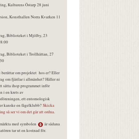
ring, Kulturens Östarp 28 juni
rsion, Konsthallen Norra Kvarken 11
rag, Biblioteket i Mjölby, 23
18:00
rag, Biblioteket i Trollhättan, 27
:30
vi berättar om projektet hos er? Eller
rag om fjärilar i allmänhet? Håller ni
tt sätta ihop programmet inför
n i en krets av
föreningen, ett entomologisk
ler kanske en fågelklubb?
Skicka
ring så ser vi om det går att ordna.
r märkta med symbolen
är sådana
tören tar ut en kostnad för.