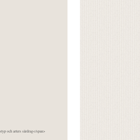
pstyp och arters särdrag</span>