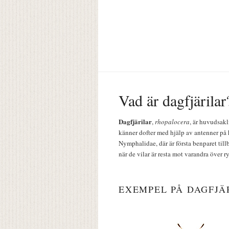
Vad är dagfjärilar
Dagfjärilar
,
rhopalocera
, är huvudsakl
känner dofter med hjälp av antenner på 
Nymphalidae, där är första benparet till
när de vilar är resta mot varandra över r
EXEMPEL PÅ DAGFJÄ