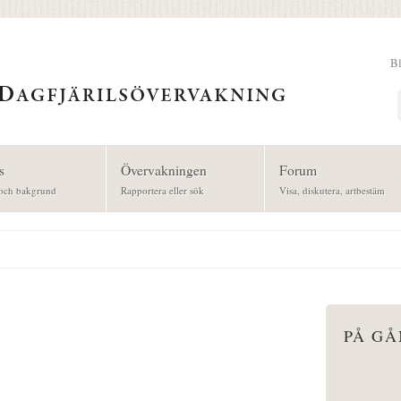
B
Sök
s
Övervakningen
Forum
och bakgrund
Rapportera eller sök
Visa, diskutera, artbestäm
PÅ G