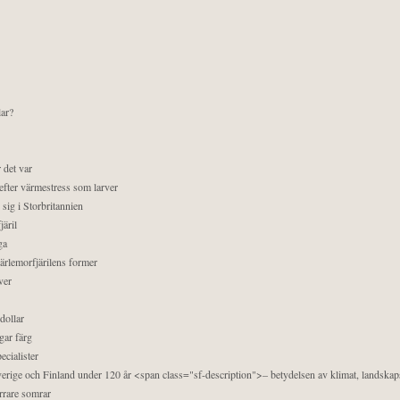
lar?
 det var
efter värmestress som larver
sig i Storbritannien
äril
ga
pärlemorfjärilens former
ver
dollar
gar färg
ecialister
 Sverige och Finland under 120 år <span class="sf-description">– betydelsen av klimat, landska
orrare somrar