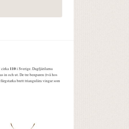
110
v cirka
i Sverige. Dagfjärilarna
s in och ut. De tre benparen (två hos
färgstarka brett triangulära vingar som