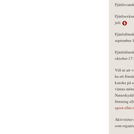
Fjärilsvand
Fjärilsexku
juli
Fjärilsföred
september 
Fjärilsföred
oktober 17
Vill ni att 
ha ett föred
kanske på a
vårens möte
Naturskydds
förening el
epost eller 
Aktivitete
som organisa