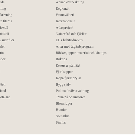
ide
Annan övervakning
ning
Regionalt
krivning
Faunaväkteri
e filerna
Internationellt
tokoll
Atlasprojekt
tokoll
Naturvård och fjärilar
 mer filer
EUs habitatdirektiv
aler
Arter med åtgärdsprogram
rta
Böcker, appar, material och länktips
idor
Boktips
Resurser på nätet
d
Fjärilsappar
Köpa fjärilsprylar
tten
Bygg själv
land
Pollinatörsövervakning
ötaland
Träna på pollinatörer
Blomflugor
Humlor
Solitärbin
Fjärilar