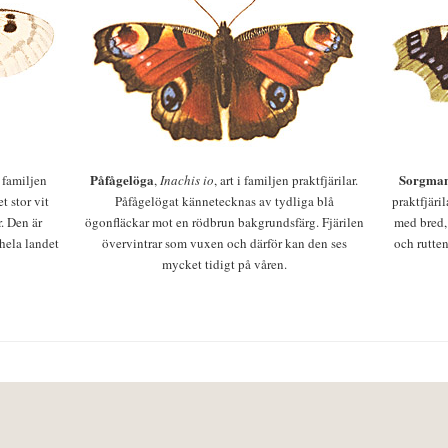
Påfågelöga
Sorgman
 i familjen
,
Inachis io
, art i familjen praktfjärilar.
t stor vit
Påfågelögat kännetecknas av tydliga blå
praktfjäri
r. Den är
ögonfläckar mot en rödbrun bakgrundsfärg. Fjärilen
med bred,
 hela landet
övervintrar som vuxen och därför kan den ses
och rutten
mycket tidigt på våren.