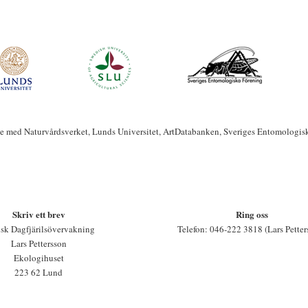
te med Naturvårdsverket, Lunds Universitet, ArtDatabanken, Sveriges Entomologis
Skriv ett brev
Ring oss
sk Dagfjärilsövervakning
Telefon: 046-222 3818 (Lars Petter
Lars Pettersson
Ekologihuset
223 62 Lund