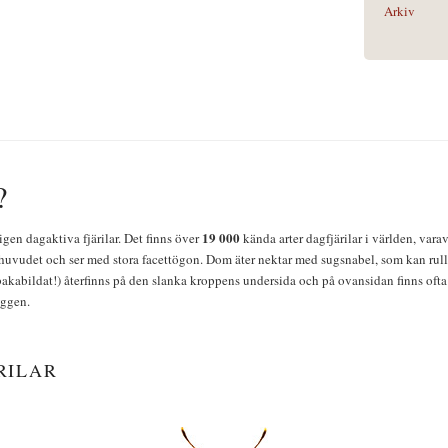
Arkiv
?
19 000
igen dagaktiva fjärilar. Det finns över
kända arter dagfjärilar i världen, vara
huvudet och ser med stora facettögon. Dom äter nektar med sugsnabel, som kan rulla
bakabildat!) återfinns på den slanka kroppens undersida och på ovansidan finns ofta 
yggen.
RILAR