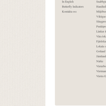
In English
Snabbgu
Butterfly Indicators
Handled
Kontakta oss
Miljöbes
Viktigast
Slingpro
Punktpro
Länkar &
Våra lok
Fjärilska
Lokala s
Gotland
Jämtlan
Närke
Västerbo
Västman
Västra G