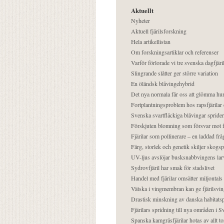
Aktuellt
Nyheter
Aktuell fjärilsforskning
Hela artikellistan
Om forskningsartiklar och referenser
Varför förlorade vi tre svenska dagfjäri
Slingrande slåtter ger större variation
En öländsk blåvingehybrid
Det nya normala får oss att glömma hur
Fortplantningsproblem hos rapsfjärilar 
Svenska svartfläckiga blåvingar sprider 
Förskjuten blomning som försvar mot fj
Fjärilar som pollinerare – en laddad frå
Färg, storlek och genetik skiljer skogs
UV-ljus avslöjar busksnabbvingens lar
Sydrovfjäril har smak för stadslivet
Handel med fjärilar omsätter miljontals 
Vätska i vingmembran kan ge fjärilsvin
Drastisk minskning av danska habitatsp
Fjärilars spridning till nya områden i
Spanska kamgräsfjärilar hotas av allt t