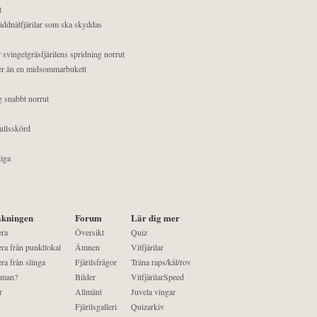
t
äddnätfjärilar som ska skyddas
 svingelgräsfjärilens spridning norrut
mer än en midsommarbukett
g snabbt norrut
ullsskörd
liga
kningen
Forum
Lär dig mer
era
Översikt
Quiz
ra från punktlokal
Ämnen
Vitfjärilar
ra från slinga
Fjärilsfrågor
Träna raps/kål/rov
 man?
Bilder
VitfjärilarSpeed
r
Allmänt
Juvela vingar
Fjärilsgalleri
Quizarkiv