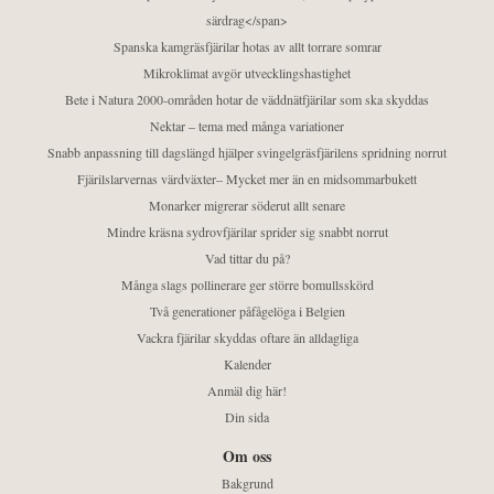
särdrag</span>
Spanska kamgräsfjärilar hotas av allt torrare somrar
Mikroklimat avgör utvecklingshastighet
Bete i Natura 2000-områden hotar de väddnätfjärilar som ska skyddas
Nektar – tema med många variationer
Snabb anpassning till dagslängd hjälper svingelgräsfjärilens spridning norrut
Fjärilslarvernas värdväxter– Mycket mer än en midsommarbukett
Monarker migrerar söderut allt senare
Mindre kräsna sydrovfjärilar sprider sig snabbt norrut
Vad tittar du på?
Många slags pollinerare ger större bomullsskörd
Två generationer påfågelöga i Belgien
Vackra fjärilar skyddas oftare än alldagliga
Kalender
Anmäl dig här!
Din sida
Om oss
Bakgrund