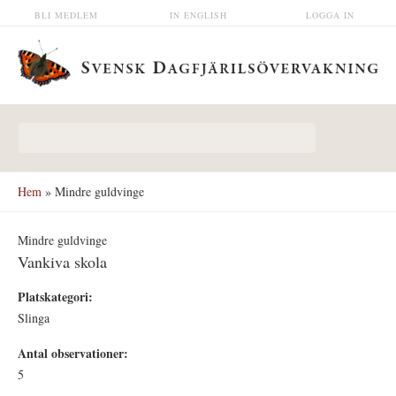
Hoppa till huvudinnehåll
BLI MEDLEM
IN ENGLISH
LOGGA IN
Sökformulär
Hem
» Mindre guldvinge
Mindre guldvinge
Vankiva skola
Platskategori:
Slinga
Antal observationer:
5