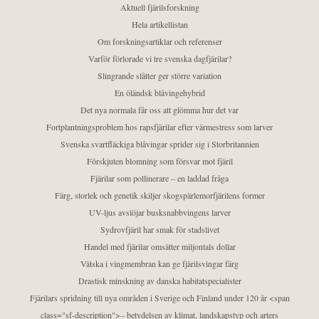
Aktuell fjärilsforskning
Hela artikellistan
Om forskningsartiklar och referenser
Varför förlorade vi tre svenska dagfjärilar?
Slingrande slåtter ger större variation
En öländsk blåvingehybrid
Det nya normala får oss att glömma hur det var
Fortplantningsproblem hos rapsfjärilar efter värmestress som larver
Svenska svartfläckiga blåvingar sprider sig i Storbritannien
Förskjuten blomning som försvar mot fjäril
Fjärilar som pollinerare – en laddad fråga
Färg, storlek och genetik skiljer skogspärlemorfjärilens former
UV-ljus avslöjar busksnabbvingens larver
Sydrovfjäril har smak för stadslivet
Handel med fjärilar omsätter miljontals dollar
Vätska i vingmembran kan ge fjärilsvingar färg
Drastisk minskning av danska habitatspecialister
Fjärilars spridning till nya områden i Sverige och Finland under 120 år <span
class="sf-description">– betydelsen av klimat, landskapstyp och arters