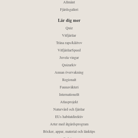
Allmänt
Fjärilsgalleri
Lär dig mer
Quiz
Vitfjärilar
Träna raps/kål/rov
VitfjärilarSpeed
Juvela vingar
Quizarkiv
Annan övervakning
Regionalt
Faunaväkteri
Internationellt
Atlasprojekt
Naturvård och fjärilar
EUs habitatdirektiv
Arter med åtgärdsprogram
Böcker, appar, material och länktips