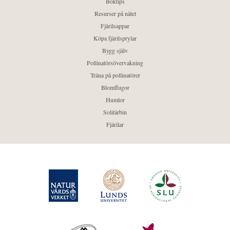
Boktips
Resurser på nätet
Fjärilsappar
Köpa fjärilsprylar
Bygg själv
Pollinatörsövervakning
Träna på pollinatörer
Blomflugor
Humlor
Solitärbin
Fjärilar