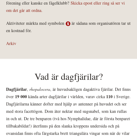
förening eller kanske en fågelklubb?
Skicka epost eller ring så ser vi
om det går att ordna.
Aktiviteter märkta med symbolen
är sådana som organisatören tar ut
en kostnad för.
Arkiv
Vad är dagfjärilar?
Dagfjärilar
,
rhopalocera
, är huvudsakligen dagaktiva fjärilar. Det finns
19 000
110
över
kända arter dagfjärilar i världen, varav cirka
i Sverige.
Dagfjärilarna känner dofter med hjälp av antenner på huvudet och ser
med stora facettögon. Dom äter nektar med sugsnabel, som kan rullas
in och ut. De tre benparen (två hos Nymphalidae, där är första benparet
tillbakabildat!) återfinns på den slanka kroppens undersida och på
ovansidan finns ofta färgstarka brett triangulära vingar som när de vilar