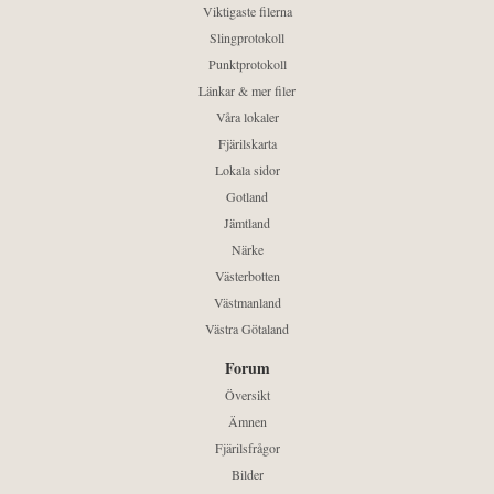
Viktigaste filerna
Slingprotokoll
Punktprotokoll
Länkar & mer filer
Våra lokaler
Fjärilskarta
Lokala sidor
Gotland
Jämtland
Närke
Västerbotten
Västmanland
Västra Götaland
Forum
Översikt
Ämnen
Fjärilsfrågor
Bilder