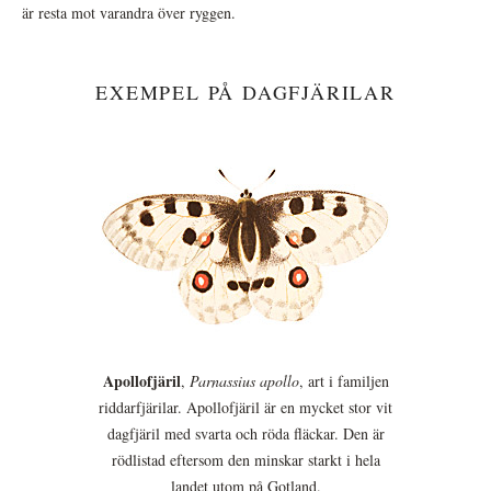
är resta mot varandra över ryggen.
EXEMPEL PÅ DAGFJÄRILAR
Apollofjäril
,
Parnassius apollo
, art i familjen
riddarfjärilar. Apollofjäril är en mycket stor vit
dagfjäril med svarta och röda fläckar. Den är
rödlistad eftersom den minskar starkt i hela
landet utom på Gotland.