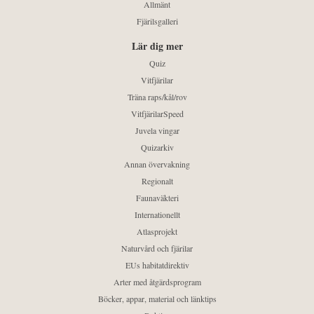
Allmänt
Fjärilsgalleri
Lär dig mer
Quiz
Vitfjärilar
Träna raps/kål/rov
VitfjärilarSpeed
Juvela vingar
Quizarkiv
Annan övervakning
Regionalt
Faunaväkteri
Internationellt
Atlasprojekt
Naturvård och fjärilar
EUs habitatdirektiv
Arter med åtgärdsprogram
Böcker, appar, material och länktips