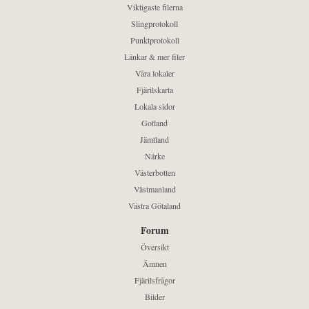
Viktigaste filerna
Slingprotokoll
Punktprotokoll
Länkar & mer filer
Våra lokaler
Fjärilskarta
Lokala sidor
Gotland
Jämtland
Närke
Västerbotten
Västmanland
Västra Götaland
Forum
Översikt
Ämnen
Fjärilsfrågor
Bilder