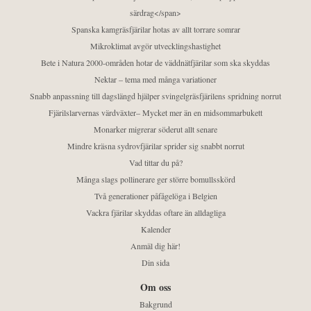
särdrag</span>
Spanska kamgräsfjärilar hotas av allt torrare somrar
Mikroklimat avgör utvecklingshastighet
Bete i Natura 2000-områden hotar de väddnätfjärilar som ska skyddas
Nektar – tema med många variationer
Snabb anpassning till dagslängd hjälper svingelgräsfjärilens spridning norrut
Fjärilslarvernas värdväxter– Mycket mer än en midsommarbukett
Monarker migrerar söderut allt senare
Mindre kräsna sydrovfjärilar sprider sig snabbt norrut
Vad tittar du på?
Många slags pollinerare ger större bomullsskörd
Två generationer påfågelöga i Belgien
Vackra fjärilar skyddas oftare än alldagliga
Kalender
Anmäl dig här!
Din sida
Om oss
Bakgrund