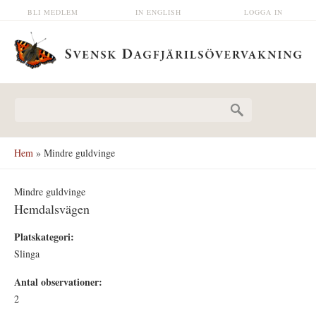
Hoppa till huvudinnehåll
BLI MEDLEM
IN ENGLISH
LOGGA IN
Sökformulär
Hem
» Mindre guldvinge
Mindre guldvinge
Hemdalsvägen
Platskategori:
Slinga
Antal observationer:
2