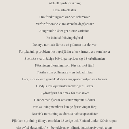
Aktuell fjärilsforskning
Hela artikellistan
Om forskningsartiklar och referenser
Varför förlorade vi tre svenska dagfjärilar?
Slingrande slåtter ger större variation
En öländsk blåvingehybrid
Det nya normala får oss att glömma hur det var
Fortplantningsproblem hos rapsfjärilar efter värmestress som larver
Svenska svartfläckiga blåvingar sprider sig i Storbritannien
Förskjuten blomning som försvar mot fjäril
Fjärilar som pollinerare – en laddad fråga
Färg, storlek och genetik skiljer skogspärlemorfjärilens former
UV-ljus avslöjar busksnabbvingens larver
Sydrovfjäril har smak för stadslivet
Handel med fjärilar omsätter miljontals dollar
Vätska i vingmembran kan ge fjärilsvingar färg
Drastisk minskning av danska habitatspecialister
Fjärilars spridning till nya områden i Sverige och Finland under 120 år <span
class="sf-description">– betydelsen av klimat, landskapstyp och arters