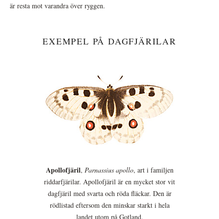
är resta mot varandra över ryggen.
EXEMPEL PÅ DAGFJÄRILAR
Apollofjäril
,
Parnassius apollo
, art i familjen
riddarfjärilar. Apollofjäril är en mycket stor vit
dagfjäril med svarta och röda fläckar. Den är
rödlistad eftersom den minskar starkt i hela
landet utom på Gotland.