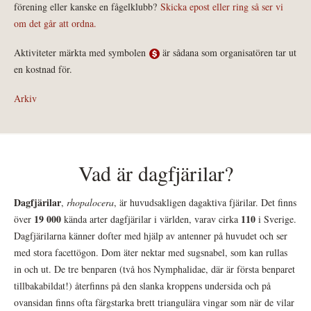
förening eller kanske en fågelklubb?
Skicka epost eller ring så ser vi
om det går att ordna.
Aktiviteter märkta med symbolen
är sådana som organisatören tar ut
en kostnad för.
Arkiv
Vad är dagfjärilar?
Dagfjärilar
,
rhopalocera
, är huvudsakligen dagaktiva fjärilar. Det finns
19 000
110
över
kända arter dagfjärilar i världen, varav cirka
i Sverige.
Dagfjärilarna känner dofter med hjälp av antenner på huvudet och ser
med stora facettögon. Dom äter nektar med sugsnabel, som kan rullas
in och ut. De tre benparen (två hos Nymphalidae, där är första benparet
tillbakabildat!) återfinns på den slanka kroppens undersida och på
ovansidan finns ofta färgstarka brett triangulära vingar som när de vilar