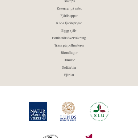
Boktips
Resurser på nätet
Fjärilsappar
Köpa fjärilsprylar
Bygg själv
Pollinatörsövervakning
Träna på pollinatörer
Blomflugor
Humlor
Solitärbin
Fjärilar