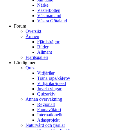
Närke
Västerbotten
Västmanland
Västra Götaland
Forum
Översikt
Ämnen
Fjärilsfrågor
Bilder
Allmänt
Fjärilsgalleri
Lär dig mer
Quiz
Vitfjärilar
Träna raps/kål/rov
VitfjärilarSpeed
Juvela vingar
Quizarkiv
Annan övervakning
Regionalt
Faunaväkteri
Internationellt
Atlasprojekt
Naturvård och fjärilar