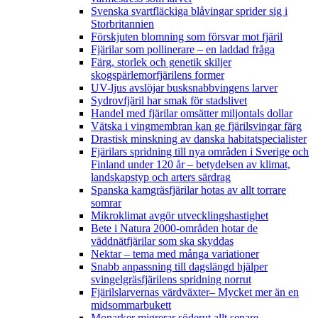
Svenska svartfläckiga blåvingar sprider sig i
Storbritannien
Förskjuten blomning som försvar mot fjäril
Fjärilar som pollinerare – en laddad fråga
Färg, storlek och genetik skiljer
skogspärlemorfjärilens former
UV-ljus avslöjar busksnabbvingens larver
Sydrovfjäril har smak för stadslivet
Handel med fjärilar omsätter miljontals dollar
Vätska i vingmembran kan ge fjärilsvingar färg
Drastisk minskning av danska habitatspecialister
Fjärilars spridning till nya områden i Sverige och
Finland under 120 år
– betydelsen av klimat,
landskapstyp och arters särdrag
Spanska kamgräsfjärilar hotas av allt torrare
somrar
Mikroklimat avgör utvecklingshastighet
Bete i Natura 2000-områden hotar de
väddnätfjärilar som ska skyddas
Nektar – tema med många variationer
Snabb anpassning till dagslängd hjälper
svingelgräsfjärilens spridning norrut
Fjärilslarvernas värdväxter– Mycket mer än en
midsommarbukett
Monarker migrerar söderut allt senare