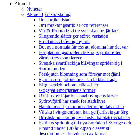
Aktuellt
Nyheter
Aktuell fjärilsforskning
Hela artikellistan
Om forskningsartiklar och referenser
Varför förlorade vi tre svenska dagfjärilar?
Slingrande slåtter ger större variation
En öländsk blåvingehybrid
Det nya normala får oss att glömma hur det var
Fortplantningsproblem hos rapsfjärilar efter
värmestress som larver
Svenska svartfläckiga blåvingar sprider sig i
Storbritannien
Förskjuten blomning som försvar mot fjäril
Fjärilar som pollinerare – en laddad fråga
Färg, storlek och genetik skiljer
skogspärlemorfjärilens former
UV-ljus avslöjar busksnabbvingens larver
Sydrovfjäril har smak för stadslivet
Handel med fjärilar omsätter miljontals dollar
Vätska i vingmembran kan ge fjärilsvingar färg
Drastisk minskning av danska habitatspecialister
Fjärilars spridning till nya områden i Sverige och
Finland under 120 år <span class="sf-
description">– betydelsen av klimat,