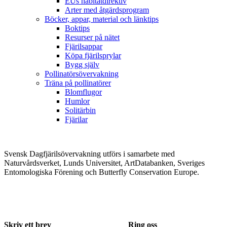
EUs habitatdirektiv
Arter med åtgärdsprogram
Böcker, appar, material och länktips
Boktips
Resurser på nätet
Fjärilsappar
Köpa fjärilsprylar
Bygg själv
Pollinatörsövervakning
Träna på pollinatörer
Blomflugor
Humlor
Solitärbin
Fjärilar
Svensk Dagfjärilsövervakning utförs i samarbete med
Naturvårdsverket, Lunds Universitet, ArtDatabanken, Sveriges
Entomologiska Förening och Butterfly Conservation Europe.
Skriv ett brev
Ring oss