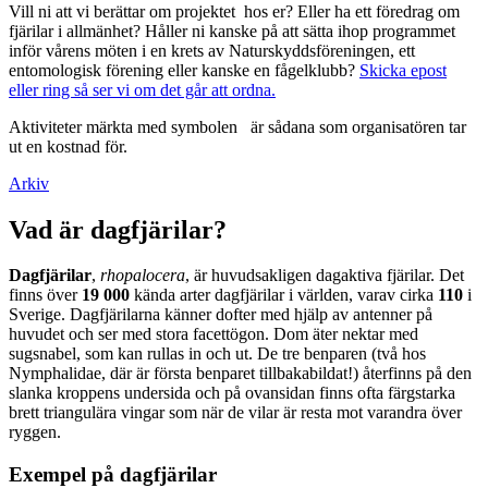
Vill ni att vi berättar om projektet hos er? Eller ha ett föredrag om
fjärilar i allmänhet? Håller ni kanske på att sätta ihop programmet
inför vårens möten i en krets av Naturskyddsföreningen, ett
entomologisk förening eller kanske en fågelklubb?
Skicka epost
eller ring så ser vi om det går att ordna.
Aktiviteter märkta med symbolen
är sådana som organisatören tar
ut en kostnad för.
Arkiv
Vad är dagfjärilar?
Dagfjärilar
,
rhopalocera
, är huvudsakligen dagaktiva fjärilar. Det
finns över
19 000
kända arter dagfjärilar i världen, varav cirka
110
i
Sverige. Dagfjärilarna känner dofter med hjälp av antenner på
huvudet och ser med stora facettögon. Dom äter nektar med
sugsnabel, som kan rullas in och ut. De tre benparen (två hos
Nymphalidae, där är första benparet tillbakabildat!) återfinns på den
slanka kroppens undersida och på ovansidan finns ofta färgstarka
brett triangulära vingar som när de vilar är resta mot varandra över
ryggen.
Exempel på dagfjärilar