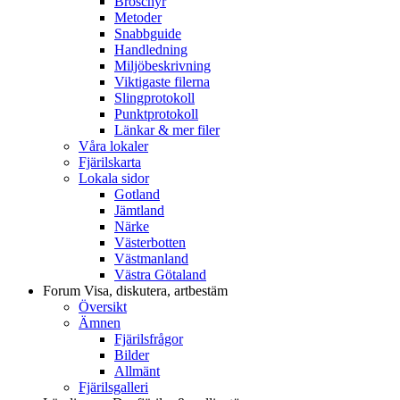
Broschyr
Metoder
Snabbguide
Handledning
Miljöbeskrivning
Viktigaste filerna
Slingprotokoll
Punktprotokoll
Länkar & mer filer
Våra lokaler
Fjärilskarta
Lokala sidor
Gotland
Jämtland
Närke
Västerbotten
Västmanland
Västra Götaland
Forum
Visa, diskutera, artbestäm
Översikt
Ämnen
Fjärilsfrågor
Bilder
Allmänt
Fjärilsgalleri