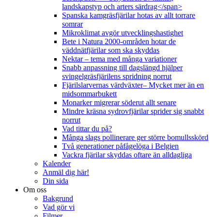
landskapstyp och arters särdrag</span>
Spanska kamgräsfjärilar hotas av allt torrare
somrar
Mikroklimat avgör utvecklingshastighet
Bete i Natura 2000-områden hotar de
väddnätfjärilar som ska skyddas
Nektar – tema med många variationer
Snabb anpassning till dagslängd hjälper
svingelgräsfjärilens spridning norrut
Fjärilslarvernas värdväxter– Mycket mer än en
midsommarbukett
Monarker migrerar söderut allt senare
Mindre kräsna sydrovfjärilar sprider sig snabbt
norrut
Vad tittar du på?
Många slags pollinerare ger större bomullsskörd
Två generationer påfågelöga i Belgien
Vackra fjärilar skyddas oftare än alldagliga
Kalender
Anmäl dig här!
Din sida
Om oss
Bakgrund
Vad gör vi
Filmer