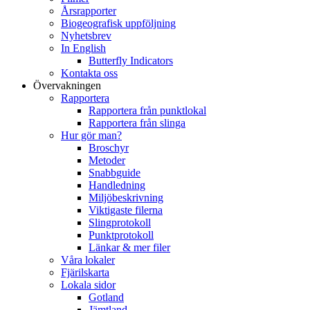
Årsrapporter
Biogeografisk uppföljning
Nyhetsbrev
In English
Butterfly Indicators
Kontakta oss
Övervakningen
Rapportera
Rapportera från punktlokal
Rapportera från slinga
Hur gör man?
Broschyr
Metoder
Snabbguide
Handledning
Miljöbeskrivning
Viktigaste filerna
Slingprotokoll
Punktprotokoll
Länkar & mer filer
Våra lokaler
Fjärilskarta
Lokala sidor
Gotland
Jämtland