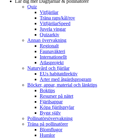
Lär dig mer
Dagfjärilar & pollinatörer
Quiz
Vitfjärilar
Träna raps/kål/rov
VitfjärilarSpeed
Juvela vingar
Quizarkiv
Annan övervakning
Regionalt
Faunaväkteri
Internationellt
Atlasprojekt
Naturvård och fjärilar
EUs habitatdirektiv
Arter med åtgärdsprogram
Böcker, appar, material och länktips
Boktips
Resurser på nätet
Fjärilsappar
Köpa fjärilsprylar
Bygg själv
Pollinatörsövervakning
Träna på pollinatörer
Blomflugor
Humlor