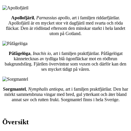
Apollofjäril
,
Parnassius apollo
, art i familjen riddarfjärilar.
Apollofjäril är en mycket stor vit dagfjäril med svarta och röda
fläckar. Den är rödlistad eftersom den minskar starkt i hela landet
utom på Gotland.
Påfågelöga
,
Inachis io
, art i familjen praktfjärilar. Påfågelögat
kännetecknas av tydliga blå ögonfläckar mot en rödbrun
bakgrundsfärg. Fjärilen övervintrar som vuxen och därför kan den
ses mycket tidigt på våren.
Sorgmantel
,
Nymphalis antiopa
, art i familjen praktfjärilar. Den har
mörkt sammetsbruna vingar med bred, gul ytterkant och äter bland
annat sav och rutten frukt. Sorgmantel finns i hela Sverige.
Översikt