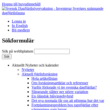
Hoppa till huvudinnehåll
Logga in
In English
Bli medlem
Sökformulär
Sök på webbplatsen
Aktuellt
Nyheter och kalender
Nyheter
Aktuell fjärilsforskning
Hela artikellistan
Om forskningsartiklar och referenser
Varför förlorade vi tre svenska dagfjärilar?
Slingrande slåtter ger större variation
En öländsk blåvingehybrid
Det nya normala får oss att glömma hur det var
Fortplantningsproblem hos rapsfjärilar efter
värmestress som larver