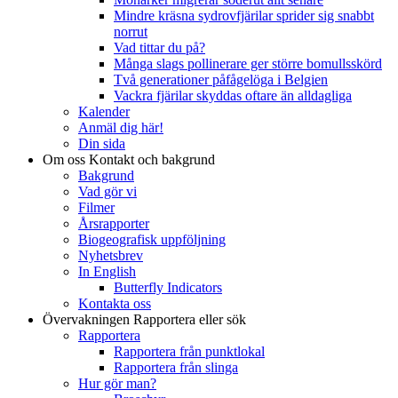
Mindre kräsna sydrovfjärilar sprider sig snabbt
norrut
Vad tittar du på?
Många slags pollinerare ger större bomullsskörd
Två generationer påfågelöga i Belgien
Vackra fjärilar skyddas oftare än alldagliga
Kalender
Anmäl dig här!
Din sida
Om oss
Kontakt och bakgrund
Bakgrund
Vad gör vi
Filmer
Årsrapporter
Biogeografisk uppföljning
Nyhetsbrev
In English
Butterfly Indicators
Kontakta oss
Övervakningen
Rapportera eller sök
Rapportera
Rapportera från punktlokal
Rapportera från slinga
Hur gör man?