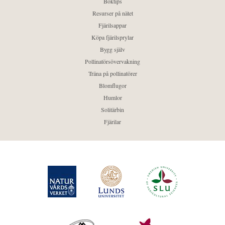
Boktips
Resurser på nätet
Fjärilsappar
Köpa fjärilsprylar
Bygg själv
Pollinatörsövervakning
Träna på pollinatörer
Blomflugor
Humlor
Solitärbin
Fjärilar