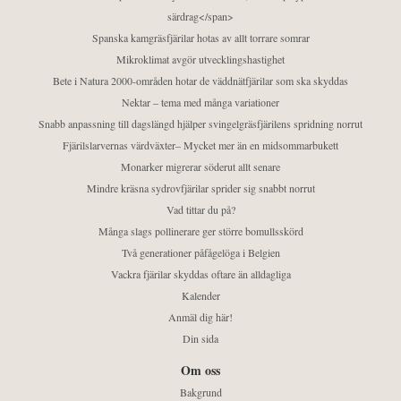
särdrag</span>
Spanska kamgräsfjärilar hotas av allt torrare somrar
Mikroklimat avgör utvecklingshastighet
Bete i Natura 2000-områden hotar de väddnätfjärilar som ska skyddas
Nektar – tema med många variationer
Snabb anpassning till dagslängd hjälper svingelgräsfjärilens spridning norrut
Fjärilslarvernas värdväxter– Mycket mer än en midsommarbukett
Monarker migrerar söderut allt senare
Mindre kräsna sydrovfjärilar sprider sig snabbt norrut
Vad tittar du på?
Många slags pollinerare ger större bomullsskörd
Två generationer påfågelöga i Belgien
Vackra fjärilar skyddas oftare än alldagliga
Kalender
Anmäl dig här!
Din sida
Om oss
Bakgrund