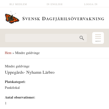
Hoppa till huvudinnehåll
BLI MEDLEM
IN ENGLISH
LOGGA IN
Sökformulär
Hem
» Mindre guldvinge
Mindre guldvinge
Uppegårds- Nyhamn Lärbro
Platskategori:
Punktlokal
Antal observationer:
1