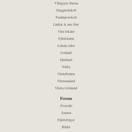
Viktigaste filerna
Slingprotokoll
Punktprotokoll
Länkar & mer filer
Våra lokaler
Fjärilskarta
Lokala sidor
Gotland
Jämtland
Närke
Västerbotten
Västmanland
Västra Götaland
Forum
Översikt
Ämnen
Fjärilsfrågor
Bilder