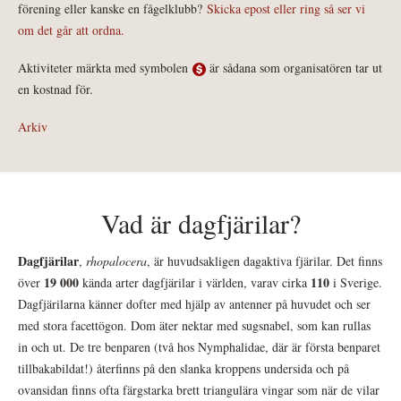
förening eller kanske en fågelklubb?
Skicka epost eller ring så ser vi
om det går att ordna.
Aktiviteter märkta med symbolen
är sådana som organisatören tar ut
en kostnad för.
Arkiv
Vad är dagfjärilar?
Dagfjärilar
,
rhopalocera
, är huvudsakligen dagaktiva fjärilar. Det finns
19 000
110
över
kända arter dagfjärilar i världen, varav cirka
i Sverige.
Dagfjärilarna känner dofter med hjälp av antenner på huvudet och ser
med stora facettögon. Dom äter nektar med sugsnabel, som kan rullas
in och ut. De tre benparen (två hos Nymphalidae, där är första benparet
tillbakabildat!) återfinns på den slanka kroppens undersida och på
ovansidan finns ofta färgstarka brett triangulära vingar som när de vilar