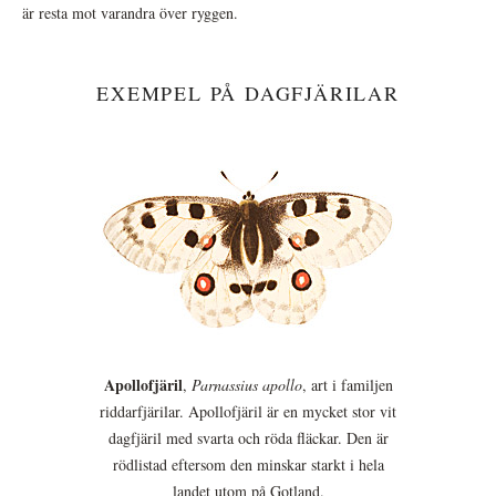
är resta mot varandra över ryggen.
EXEMPEL PÅ DAGFJÄRILAR
Apollofjäril
,
Parnassius apollo
, art i familjen
riddarfjärilar. Apollofjäril är en mycket stor vit
dagfjäril med svarta och röda fläckar. Den är
rödlistad eftersom den minskar starkt i hela
landet utom på Gotland.