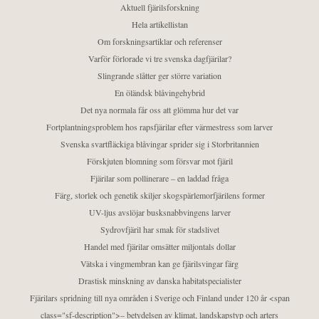
Aktuell fjärilsforskning
Hela artikellistan
Om forskningsartiklar och referenser
Varför förlorade vi tre svenska dagfjärilar?
Slingrande slåtter ger större variation
En öländsk blåvingehybrid
Det nya normala får oss att glömma hur det var
Fortplantningsproblem hos rapsfjärilar efter värmestress som larver
Svenska svartfläckiga blåvingar sprider sig i Storbritannien
Förskjuten blomning som försvar mot fjäril
Fjärilar som pollinerare – en laddad fråga
Färg, storlek och genetik skiljer skogspärlemorfjärilens former
UV-ljus avslöjar busksnabbvingens larver
Sydrovfjäril har smak för stadslivet
Handel med fjärilar omsätter miljontals dollar
Vätska i vingmembran kan ge fjärilsvingar färg
Drastisk minskning av danska habitatspecialister
Fjärilars spridning till nya områden i Sverige och Finland under 120 år <span
class="sf-description">– betydelsen av klimat, landskapstyp och arters