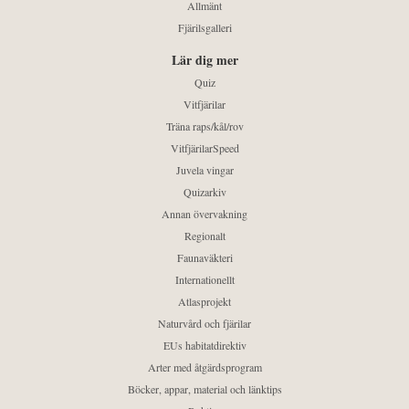
Allmänt
Fjärilsgalleri
Lär dig mer
Quiz
Vitfjärilar
Träna raps/kål/rov
VitfjärilarSpeed
Juvela vingar
Quizarkiv
Annan övervakning
Regionalt
Faunaväkteri
Internationellt
Atlasprojekt
Naturvård och fjärilar
EUs habitatdirektiv
Arter med åtgärdsprogram
Böcker, appar, material och länktips