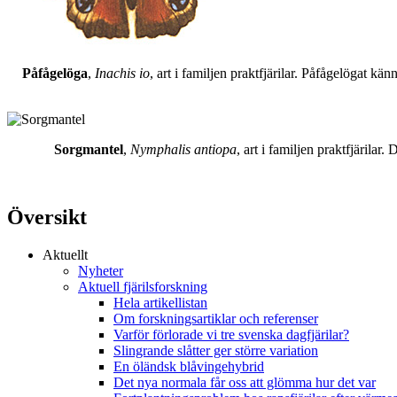
Påfågelöga
,
Inachis io
, art i familjen praktfjärilar. Påfågelögat 
Sorgmantel
,
Nymphalis antiopa
, art i familjen praktfjärila
Översikt
Aktuellt
Nyheter
Aktuell fjärilsforskning
Hela artikellistan
Om forskningsartiklar och referenser
Varför förlorade vi tre svenska dagfjärilar?
Slingrande slåtter ger större variation
En öländsk blåvingehybrid
Det nya normala får oss att glömma hur det var