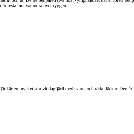
as in och ut. De tre benparen (två hos Nymphalidae, där är första benpa
ar är resta mot varandra över ryggen.
lofjäril är en mycket stor vit dagfjäril med svarta och röda fläckar. Den 