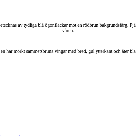
kännetecknas av tydliga blå ögonfläckar mot en rödbrun bakgrundsfärg. Fj
våren.
r. Den har mörkt sammetsbruna vingar med bred, gul ytterkant och äter bla