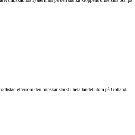
ret tillbakabildat!) återfinns på den slanka kroppens undersida och på
är rödlistad eftersom den minskar starkt i hela landet utom på Gotland.