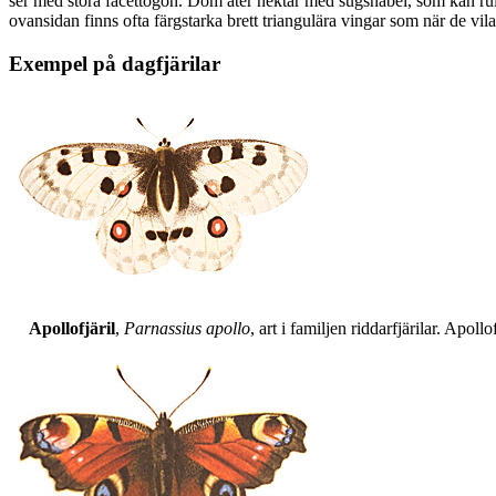
ser med stora facettögon. Dom äter nektar med sugsnabel, som kan rull
ovansidan finns ofta färgstarka brett triangulära vingar som när de vil
Exempel på dagfjärilar
Apollofjäril
,
Parnassius apollo
, art i familjen riddarfjärilar. Apol