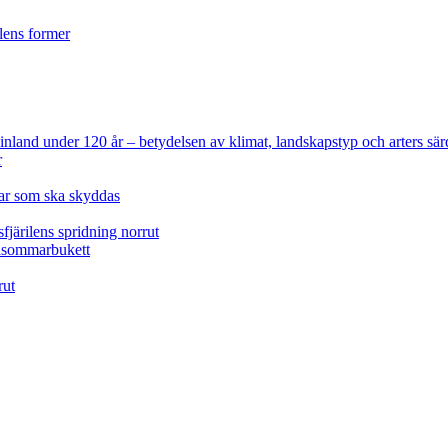
ilens former
 Finland under 120 år
– betydelsen av klimat, landskapstyp och arters sär
r
lar som ska skyddas
fjärilens spridning norrut
idsommarbukett
rut