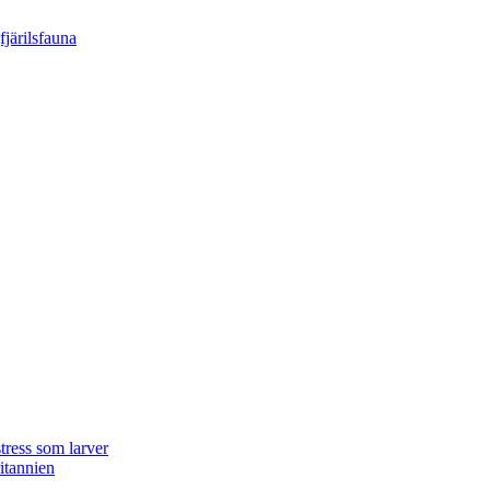
tress som larver
ritannien