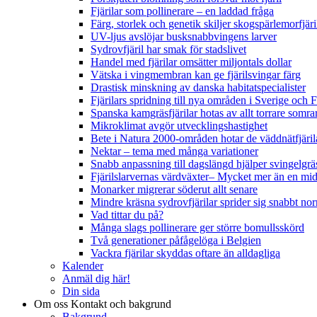
Fjärilar som pollinerare – en laddad fråga
Färg, storlek och genetik skiljer skogspärlemorfjär
UV-ljus avslöjar busksnabbvingens larver
Sydrovfjäril har smak för stadslivet
Handel med fjärilar omsätter miljontals dollar
Vätska i vingmembran kan ge fjärilsvingar färg
Drastisk minskning av danska habitatspecialister
Fjärilars spridning till nya områden i Sverige och
Spanska kamgräsfjärilar hotas av allt torrare somra
Mikroklimat avgör utvecklingshastighet
Bete i Natura 2000-områden hotar de väddnätfjäri
Nektar – tema med många variationer
Snabb anpassning till dagslängd hjälper svingelgräs
Fjärilslarvernas värdväxter– Mycket mer än en m
Monarker migrerar söderut allt senare
Mindre kräsna sydrovfjärilar sprider sig snabbt nor
Vad tittar du på?
Många slags pollinerare ger större bomullsskörd
Två generationer påfågelöga i Belgien
Vackra fjärilar skyddas oftare än alldagliga
Kalender
Anmäl dig här!
Din sida
Om oss
Kontakt och bakgrund
Bakgrund