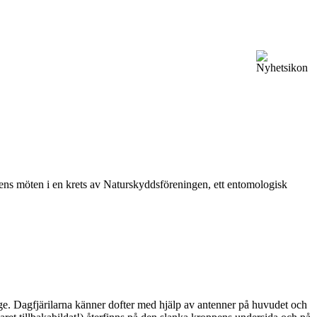
vårens möten i en krets av Naturskyddsföreningen, ett entomologisk
ge. Dagfjärilarna känner dofter med hjälp av antenner på huvudet och