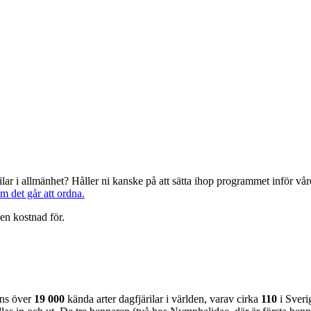
järilar i allmänhet? Håller ni kanske på att sätta ihop programmet inför 
om det går att ordna.
en kostnad för.
nns över
19 000
kända arter dagfjärilar i världen, varav cirka
110
i Sveri