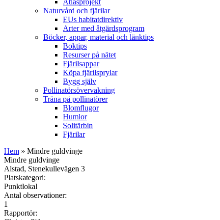
Atlasprojekt
Naturvård och fjärilar
EUs habitatdirektiv
Arter med åtgärdsprogram
Böcker, appar, material och länktips
Boktips
Resurser på nätet
Fjärilsappar
Köpa fjärilsprylar
Bygg själv
Pollinatörsövervakning
Träna på pollinatörer
Blomflugor
Humlor
Solitärbin
Fjärilar
Hem
» Mindre guldvinge
Mindre guldvinge
Alstad, Stenekullevägen 3
Platskategori:
Punktlokal
Antal observationer:
1
Rapportör: