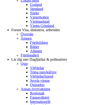
Lokala sidor
Gotland
Jämtland
Närke
Västerbotten
Västmanland
Västra Götaland
Forum
Visa, diskutera, artbestäm
Översikt
Ämnen
Fjärilsfrågor
Bilder
Allmänt
Fjärilsgalleri
Lär dig mer
Dagfjärilar & pollinatörer
Quiz
Vitfjärilar
Träna raps/kål/rov
VitfjärilarSpeed
Juvela vingar
Quizarkiv
Annan övervakning
Regionalt
Faunaväkteri
Internationellt