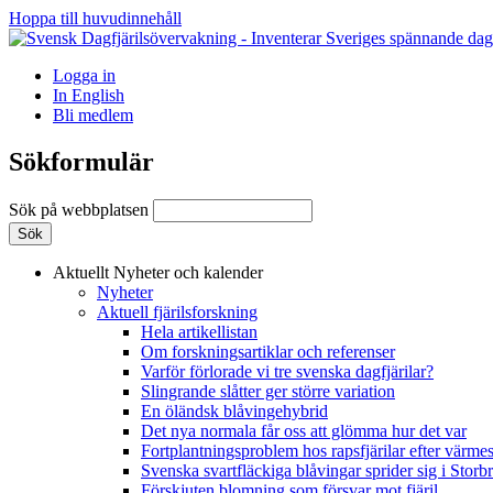
Hoppa till huvudinnehåll
Logga in
In English
Bli medlem
Sökformulär
Sök på webbplatsen
Aktuellt
Nyheter och kalender
Nyheter
Aktuell fjärilsforskning
Hela artikellistan
Om forskningsartiklar och referenser
Varför förlorade vi tre svenska dagfjärilar?
Slingrande slåtter ger större variation
En öländsk blåvingehybrid
Det nya normala får oss att glömma hur det var
Fortplantningsproblem hos rapsfjärilar efter värmes
Svenska svartfläckiga blåvingar sprider sig i Storb
Förskjuten blomning som försvar mot fjäril