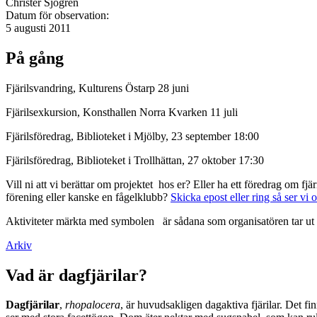
Christer Sjögren
Datum för observation:
5 augusti 2011
På gång
Fjärilsvandring, Kulturens Östarp 28 juni
Fjärilsexkursion, Konsthallen Norra Kvarken 11 juli
Fjärilsföredrag, Biblioteket i Mjölby, 23 september 18:00
Fjärilsföredrag, Biblioteket i Trollhättan, 27 oktober 17:30
Vill ni att vi berättar om projektet hos er? Eller ha ett föredrag om f
förening eller kanske en fågelklubb?
Skicka epost eller ring så ser vi 
Aktiviteter märkta med symbolen
är sådana som organisatören tar ut 
Arkiv
Vad är dagfjärilar?
Dagfjärilar
,
rhopalocera
, är huvudsakligen dagaktiva fjärilar. Det fi