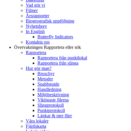
Vad gör vi
Filmer
Årsrapporter
Biogeografisk uppföljning
Nyhetsbrev
In English
Butterfly Indicators
Kontakta oss
Övervakningen
Rapportera eller sök
Rapportera
Rapportera från punktlokal
Rapportera från slinga
Hur gör man?
Broschyr
Metoder
Snabbguide
Handledning
Miljöbeskrivning
Viktigaste filerna
Slingprotokoll
Punktprotokoll
Länkar & mer filer
Våra lokaler
Fjärilskarta