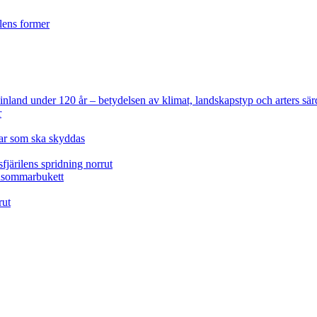
ilens former
 Finland under 120 år
– betydelsen av klimat, landskapstyp och arters sär
r
lar som ska skyddas
fjärilens spridning norrut
idsommarbukett
rut