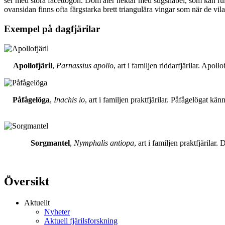
ser med stora facettögon. Dom äter nektar med sugsnabel, som kan rull
ovansidan finns ofta färgstarka brett triangulära vingar som när de vil
Exempel på dagfjärilar
Apollofjäril
,
Parnassius apollo
, art i familjen riddarfjärilar. Apol
Påfågelöga
,
Inachis io
, art i familjen praktfjärilar. Påfågelögat 
Sorgmantel
,
Nymphalis antiopa
, art i familjen praktfjärila
Översikt
Aktuellt
Nyheter
Aktuell fjärilsforskning