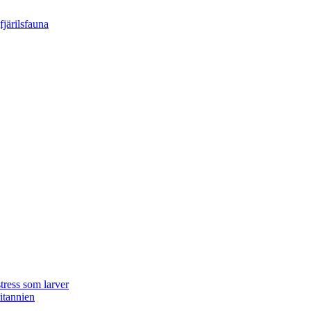
tress som larver
ritannien