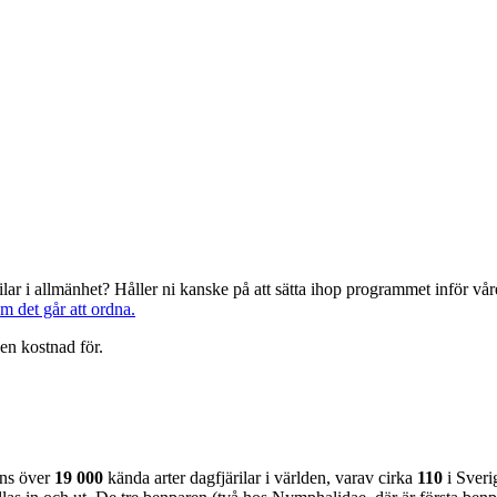
järilar i allmänhet? Håller ni kanske på att sätta ihop programmet inför 
om det går att ordna.
en kostnad för.
nns över
19 000
kända arter dagfjärilar i världen, varav cirka
110
i Sveri