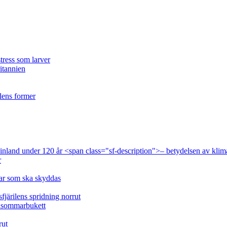
tress som larver
ritannien
ilens former
 Finland under 120 år <span class="sf-description">– betydelsen av klim
r
lar som ska skyddas
fjärilens spridning norrut
idsommarbukett
rut