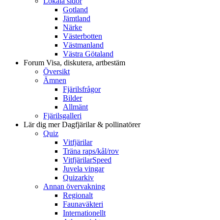
Lokala sidor
Gotland
Jämtland
Närke
Västerbotten
Västmanland
Västra Götaland
Forum
Visa, diskutera, artbestäm
Översikt
Ämnen
Fjärilsfrågor
Bilder
Allmänt
Fjärilsgalleri
Lär dig mer
Dagfjärilar & pollinatörer
Quiz
Vitfjärilar
Träna raps/kål/rov
VitfjärilarSpeed
Juvela vingar
Quizarkiv
Annan övervakning
Regionalt
Faunaväkteri
Internationellt