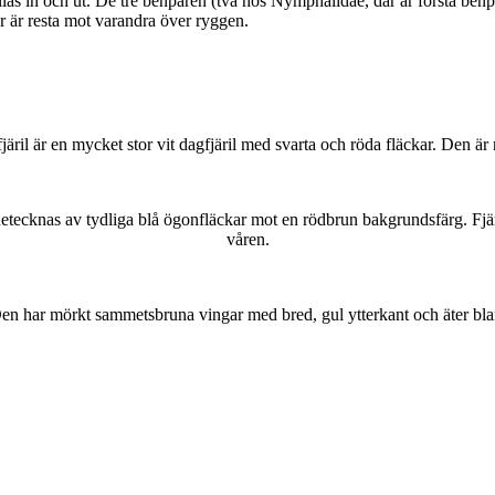
as in och ut. De tre benparen (två hos Nymphalidae, där är första benpa
ar är resta mot varandra över ryggen.
lofjäril är en mycket stor vit dagfjäril med svarta och röda fläckar. Den 
kännetecknas av tydliga blå ögonfläckar mot en rödbrun bakgrundsfärg. Fj
våren.
r. Den har mörkt sammetsbruna vingar med bred, gul ytterkant och äter bla