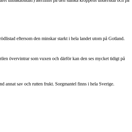
ret tillbakabildat!) återfinns på den slanka kroppens undersida och på
är rödlistad eftersom den minskar starkt i hela landet utom på Gotland.
ärilen övervintrar som vuxen och därför kan den ses mycket tidigt på
nd annat sav och rutten frukt. Sorgmantel finns i hela Sverige.