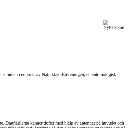
vårens möten i en krets av Naturskyddsföreningen, ett entomologisk
ge. Dagfjärilarna känner dofter med hjälp av antenner på huvudet och