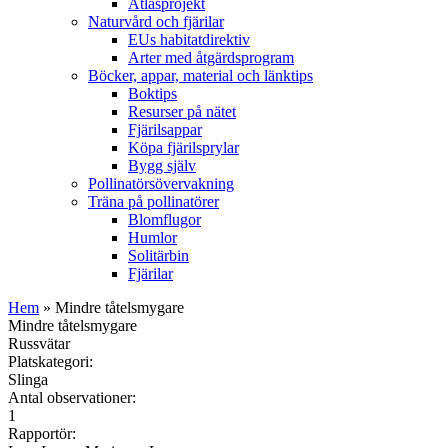
Atlasprojekt
Naturvård och fjärilar
EUs habitatdirektiv
Arter med åtgärdsprogram
Böcker, appar, material och länktips
Boktips
Resurser på nätet
Fjärilsappar
Köpa fjärilsprylar
Bygg själv
Pollinatörsövervakning
Träna på pollinatörer
Blomflugor
Humlor
Solitärbin
Fjärilar
Hem
» Mindre tåtelsmygare
Mindre tåtelsmygare
Russvätar
Platskategori:
Slinga
Antal observationer:
1
Rapportör: