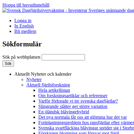
Hoppa till huvudinnehåll
Logga in
In English
Bli medlem
Sökformulär
Sök på webbplatsen
Aktuellt
Nyheter och kalender
Nyheter
Aktuell fjärilsforskning
Hela artikellistan
Om forskningsartiklar och referenser
Varför förlorade vi tre svenska dagfjärilar?
Slingrande slåtter ger större variation
En öländsk blåvingehybrid
Det nya normala får oss att glömma hur det var
Fortplantningsproblem hos rapsfjärilar efter värmes
Svenska svartfläckiga blåvingar sprider sig i Storb
Förskjuten blomning som försvar mot fjäril