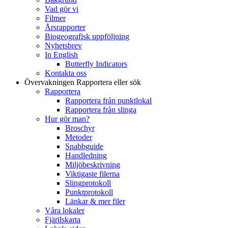
Vad gör vi
Filmer
Årsrapporter
Biogeografisk uppföljning
Nyhetsbrev
In English
Butterfly Indicators
Kontakta oss
Övervakningen
Rapportera eller sök
Rapportera
Rapportera från punktlokal
Rapportera från slinga
Hur gör man?
Broschyr
Metoder
Snabbguide
Handledning
Miljöbeskrivning
Viktigaste filerna
Slingprotokoll
Punktprotokoll
Länkar & mer filer
Våra lokaler
Fjärilskarta