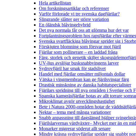
Hela artikellistan
Om forskningsartiklar och referenser
Varför förlorade vi tre svenska dagfjärilar?
Slingrande slåtter ger större variation
En öländsk blåvingehybrid
Det nya normala får oss att glömma hur det var
Fortplantningsproblem hos rapsfjärilar efter värmes
Svenska svartfläckiga blåvingar sprider sig i Storb
Förskjuten blomning som försvar mot fjäril
Fjärilar som pollinerare – en laddad fråga
Färg, storlek och genetik skiljer skogspärlemorfjär
UV-ljus avslöjar busksnabbvingens larver
Sydrovfjäril har smak för stadslivet
Handel med fjärilar omsätter miljontals dollar
Vätska i vingmembran kan ge fjärilsvingar färg
Drastisk minskning av danska habitatspecialister
Fjärilars spridning till nya områden i Sverige och
Spanska kamgräsfjärilar hotas av allt torrare somra
Mikroklimat avgör utvecklingshastighet
Bete i Natura 2000-områden hotar de väddnätfjäri
Nektar – tema med många variationer
Snabb anpassning till dagslängd hjälper svingelgräs
Fjärilslarvernas värdväxter– Mycket mer än en m
Monarker migrerar söderut allt senare
Mindre kräsna sydrovfjärilar sprider sig snabbt nor