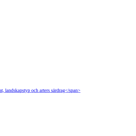
at, landskapstyp och arters särdrag</span>