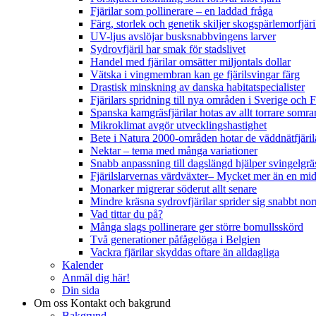
Fjärilar som pollinerare – en laddad fråga
Färg, storlek och genetik skiljer skogspärlemorfjär
UV-ljus avslöjar busksnabbvingens larver
Sydrovfjäril har smak för stadslivet
Handel med fjärilar omsätter miljontals dollar
Vätska i vingmembran kan ge fjärilsvingar färg
Drastisk minskning av danska habitatspecialister
Fjärilars spridning till nya områden i Sverige och
Spanska kamgräsfjärilar hotas av allt torrare somra
Mikroklimat avgör utvecklingshastighet
Bete i Natura 2000-områden hotar de väddnätfjäri
Nektar – tema med många variationer
Snabb anpassning till dagslängd hjälper svingelgräs
Fjärilslarvernas värdväxter– Mycket mer än en m
Monarker migrerar söderut allt senare
Mindre kräsna sydrovfjärilar sprider sig snabbt nor
Vad tittar du på?
Många slags pollinerare ger större bomullsskörd
Två generationer påfågelöga i Belgien
Vackra fjärilar skyddas oftare än alldagliga
Kalender
Anmäl dig här!
Din sida
Om oss
Kontakt och bakgrund
Bakgrund