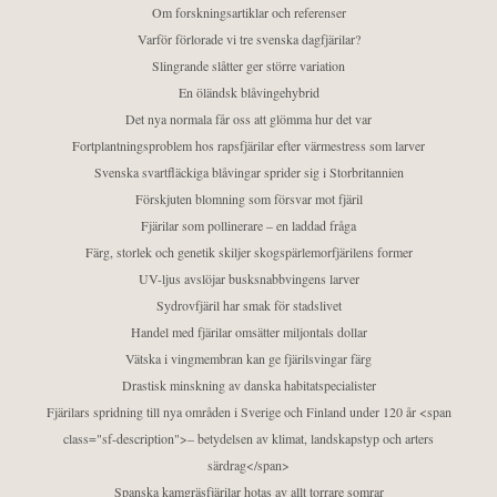
Om forskningsartiklar och referenser
Varför förlorade vi tre svenska dagfjärilar?
Slingrande slåtter ger större variation
En öländsk blåvingehybrid
Det nya normala får oss att glömma hur det var
Fortplantningsproblem hos rapsfjärilar efter värmestress som larver
Svenska svartfläckiga blåvingar sprider sig i Storbritannien
Förskjuten blomning som försvar mot fjäril
Fjärilar som pollinerare – en laddad fråga
Färg, storlek och genetik skiljer skogspärlemorfjärilens former
UV-ljus avslöjar busksnabbvingens larver
Sydrovfjäril har smak för stadslivet
Handel med fjärilar omsätter miljontals dollar
Vätska i vingmembran kan ge fjärilsvingar färg
Drastisk minskning av danska habitatspecialister
Fjärilars spridning till nya områden i Sverige och Finland under 120 år <span
class="sf-description">– betydelsen av klimat, landskapstyp och arters
särdrag</span>
Spanska kamgräsfjärilar hotas av allt torrare somrar