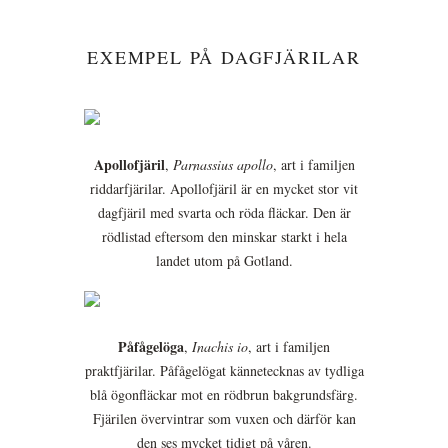
EXEMPEL PÅ DAGFJÄRILAR
Apollofjäril
,
Parnassius apollo
, art i familjen
riddarfjärilar. Apollofjäril är en mycket stor vit
dagfjäril med svarta och röda fläckar. Den är
rödlistad eftersom den minskar starkt i hela
landet utom på Gotland.
Påfågelöga
,
Inachis io
, art i familjen
praktfjärilar. Påfågelögat kännetecknas av tydliga
blå ögonfläckar mot en rödbrun bakgrundsfärg.
Fjärilen övervintrar som vuxen och därför kan
den ses mycket tidigt på våren.