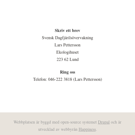
Skriv ett brev
Svensk Dagfjärilsövervakning
Lars Pettersson
Ekologihuset
223 62 Lund
Ring oss
Telefon: 046-222 3818 (Lars Pettersson)
Webbplatsen är byggd med open-source systemet
Drupal
och är
utvecklad av webbyrån
Happiness
.