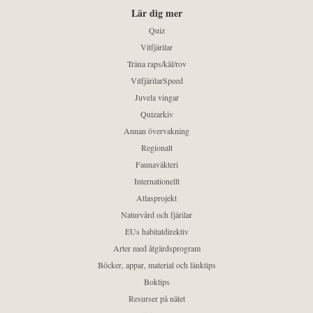
Lär dig mer
Quiz
Vitfjärilar
Träna raps/kål/rov
VitfjärilarSpeed
Juvela vingar
Quizarkiv
Annan övervakning
Regionalt
Faunaväkteri
Internationellt
Atlasprojekt
Naturvård och fjärilar
EUs habitatdirektiv
Arter med åtgärdsprogram
Böcker, appar, material och länktips
Boktips
Resurser på nätet