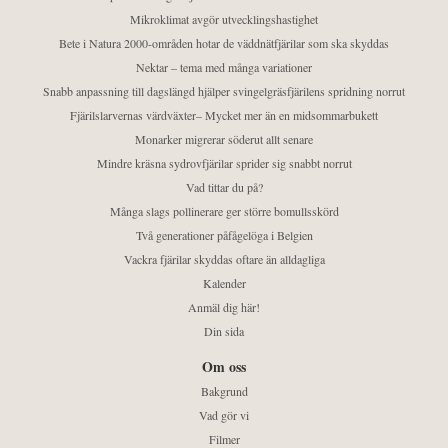
Mikroklimat avgör utvecklingshastighet
Bete i Natura 2000-områden hotar de väddnätfjärilar som ska skyddas
Nektar – tema med många variationer
Snabb anpassning till dagslängd hjälper svingelgräsfjärilens spridning norrut
Fjärilslarvernas värdväxter– Mycket mer än en midsommarbukett
Monarker migrerar söderut allt senare
Mindre kräsna sydrovfjärilar sprider sig snabbt norrut
Vad tittar du på?
Många slags pollinerare ger större bomullsskörd
Två generationer påfågelöga i Belgien
Vackra fjärilar skyddas oftare än alldagliga
Kalender
Anmäl dig här!
Din sida
Om oss
Bakgrund
Vad gör vi
Filmer