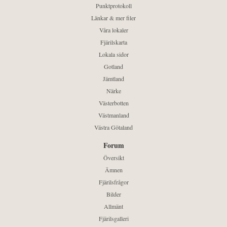
Punktprotokoll
Länkar & mer filer
Våra lokaler
Fjärilskarta
Lokala sidor
Gotland
Jämtland
Närke
Västerbotten
Västmanland
Västra Götaland
Forum
Översikt
Ämnen
Fjärilsfrågor
Bilder
Allmänt
Fjärilsgalleri