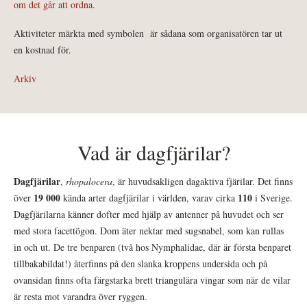
om det går att ordna.
Aktiviteter märkta med symbolen
är sådana som organisatören tar ut
en kostnad för.
Arkiv
Vad är dagfjärilar?
Dagfjärilar
,
rhopalocera
, är huvudsakligen dagaktiva fjärilar. Det finns
19 000
110
över
kända arter dagfjärilar i världen, varav cirka
i Sverige.
Dagfjärilarna känner dofter med hjälp av antenner på huvudet och ser
med stora facettögon. Dom äter nektar med sugsnabel, som kan rullas
in och ut. De tre benparen (två hos Nymphalidae, där är första benparet
tillbakabildat!) återfinns på den slanka kroppens undersida och på
ovansidan finns ofta färgstarka brett triangulära vingar som när de vilar
är resta mot varandra över ryggen.