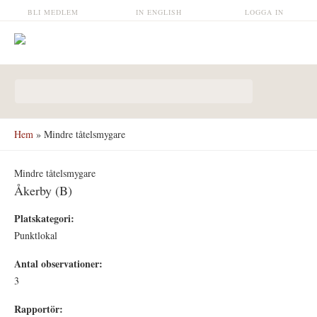
Hoppa till huvudinnehåll
BLI MEDLEM
IN ENGLISH
LOGGA IN
Sökformulär
Hem
» Mindre tåtelsmygare
Mindre tåtelsmygare
Åkerby (B)
Platskategori:
Punktlokal
Antal observationer:
3
Rapportör: