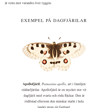
är resta mot varandra över ryggen.
EXEMPEL PÅ DAGFJÄRILAR
Apollofjäril
,
Parnassius apollo
, art i familjen
riddarfjärilar. Apollofjäril är en mycket stor vit
dagfjäril med svarta och röda fläckar. Den är
rödlistad eftersom den minskar starkt i hela
landet utom på Gotland.