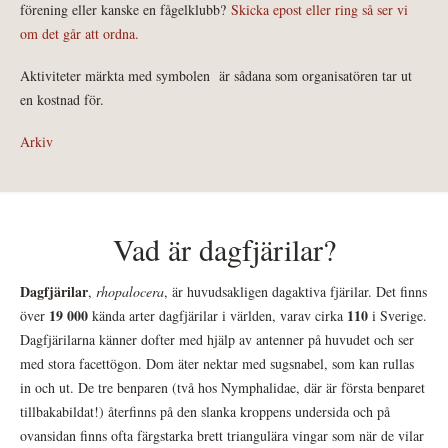
förening eller kanske en fågelklubb?
Skicka epost eller ring så ser vi
om det går att ordna.
Aktiviteter märkta med symbolen
är sådana som organisatören tar ut
en kostnad för.
Arkiv
Vad är dagfjärilar?
Dagfjärilar
,
rhopalocera
, är huvudsakligen dagaktiva fjärilar. Det finns
19 000
110
över
kända arter dagfjärilar i världen, varav cirka
i Sverige.
Dagfjärilarna känner dofter med hjälp av antenner på huvudet och ser
med stora facettögon. Dom äter nektar med sugsnabel, som kan rullas
in och ut. De tre benparen (två hos Nymphalidae, där är första benparet
tillbakabildat!) återfinns på den slanka kroppens undersida och på
ovansidan finns ofta färgstarka brett triangulära vingar som när de vilar