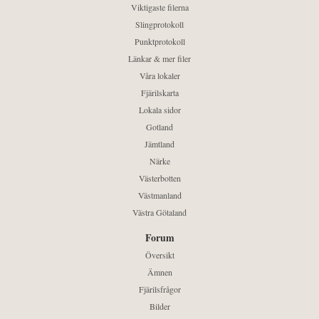
Viktigaste filerna
Slingprotokoll
Punktprotokoll
Länkar & mer filer
Våra lokaler
Fjärilskarta
Lokala sidor
Gotland
Jämtland
Närke
Västerbotten
Västmanland
Västra Götaland
Forum
Översikt
Ämnen
Fjärilsfrågor
Bilder