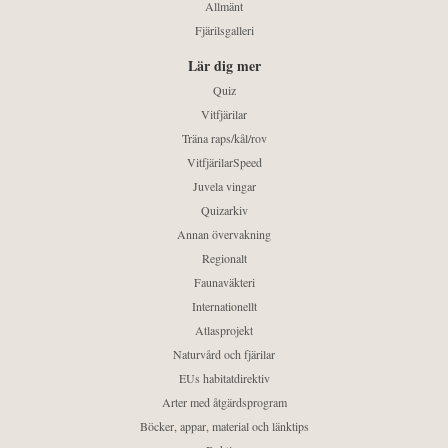
Allmänt
Fjärilsgalleri
Lär dig mer
Quiz
Vitfjärilar
Träna raps/kål/rov
VitfjärilarSpeed
Juvela vingar
Quizarkiv
Annan övervakning
Regionalt
Faunaväkteri
Internationellt
Atlasprojekt
Naturvård och fjärilar
EUs habitatdirektiv
Arter med åtgärdsprogram
Böcker, appar, material och länktips