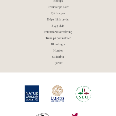
Boktips
Resurser på nätet
Fjärilsappar
Köpa fjärilsprylar
Bygg själv
Pollinatörsövervakning
Träna på pollinatörer
Blomflugor
Humlor
Solitärbin
Fjärilar