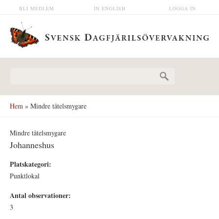
Hoppa till huvudinnehåll
BLI MEDLEM
IN ENGLISH
LOGGA IN
Sökformulär
Hem
» Mindre tåtelsmygare
Mindre tåtelsmygare
Johanneshus
Platskategori:
Punktlokal
Antal observationer:
3