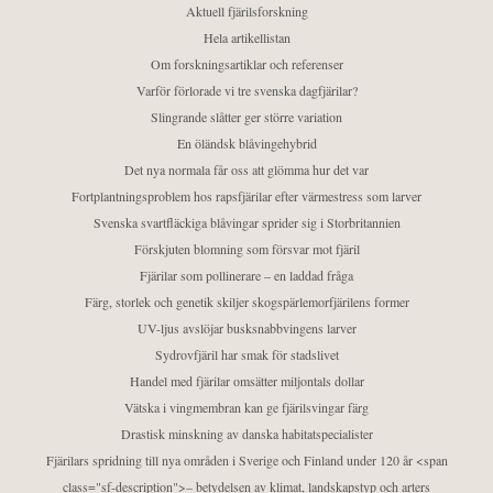
Aktuell fjärilsforskning
Hela artikellistan
Om forskningsartiklar och referenser
Varför förlorade vi tre svenska dagfjärilar?
Slingrande slåtter ger större variation
En öländsk blåvingehybrid
Det nya normala får oss att glömma hur det var
Fortplantningsproblem hos rapsfjärilar efter värmestress som larver
Svenska svartfläckiga blåvingar sprider sig i Storbritannien
Förskjuten blomning som försvar mot fjäril
Fjärilar som pollinerare – en laddad fråga
Färg, storlek och genetik skiljer skogspärlemorfjärilens former
UV-ljus avslöjar busksnabbvingens larver
Sydrovfjäril har smak för stadslivet
Handel med fjärilar omsätter miljontals dollar
Vätska i vingmembran kan ge fjärilsvingar färg
Drastisk minskning av danska habitatspecialister
Fjärilars spridning till nya områden i Sverige och Finland under 120 år <span
class="sf-description">– betydelsen av klimat, landskapstyp och arters