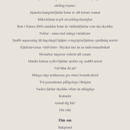
särdrag</span>
Spanska kamgräsfjärilar hotas av allt torrare somrar
Mikroklimat avgör utvecklingshastighet
Bete i Natura 2000-områden hotar de väddnätfjärilar som ska skyddas
Nektar – tema med många variationer
Snabb anpassning till dagslängd hjälper svingelgräsfjärilens spridning norrut
Fjärilslarvernas värdväxter– Mycket mer än en midsommarbukett
Monarker migrerar söderut allt senare
Mindre kräsna sydrovfjärilar sprider sig snabbt norrut
Vad tittar du på?
Många slags pollinerare ger större bomullsskörd
Två generationer påfågelöga i Belgien
Vackra fjärilar skyddas oftare än alldagliga
Kalender
Anmäl dig här!
Din sida
Om oss
Bakgrund