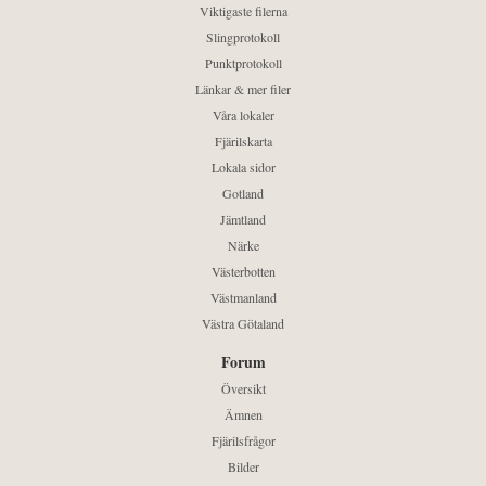
Viktigaste filerna
Slingprotokoll
Punktprotokoll
Länkar & mer filer
Våra lokaler
Fjärilskarta
Lokala sidor
Gotland
Jämtland
Närke
Västerbotten
Västmanland
Västra Götaland
Forum
Översikt
Ämnen
Fjärilsfrågor
Bilder