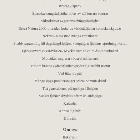
särdrag</span>
Spanska kamgräsfjärilar hotas av allt torrare somrar
Mikroklimat avgör utvecklingshastighet
Bete i Natura 2000-områden hotar de väddnätfjärilar som ska skyddas
Nektar – tema med många variationer
Snabb anpassning till dagslängd hjälper svingelgräsfjärilens spridning norrut
Fjärilslarvernas värdväxter– Mycket mer än en midsommarbukett
Monarker migrerar söderut allt senare
Mindre kräsna sydrovfjärilar sprider sig snabbt norrut
Vad tittar du på?
Många slags pollinerare ger större bomullsskörd
Två generationer påfågelöga i Belgien
Vackra fjärilar skyddas oftare än alldagliga
Kalender
Anmäl dig här!
Din sida
Om oss
Bakgrund