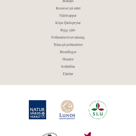
Boktips
Resurser på nätet
Fjärilsappar
Köpa fjärilsprylar
Bygg själv
Pollinatörsövervakning
Träna på pollinatörer
Blomflugor
Humlor
Solitärbin
Fjärilar