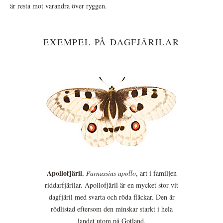
är resta mot varandra över ryggen.
EXEMPEL PÅ DAGFJÄRILAR
Apollofjäril
,
Parnassius apollo
, art i familjen
riddarfjärilar. Apollofjäril är en mycket stor vit
dagfjäril med svarta och röda fläckar. Den är
rödlistad eftersom den minskar starkt i hela
landet utom på Gotland.