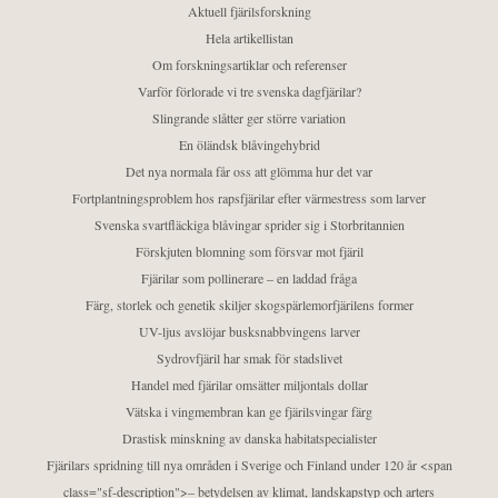
Aktuell fjärilsforskning
Hela artikellistan
Om forskningsartiklar och referenser
Varför förlorade vi tre svenska dagfjärilar?
Slingrande slåtter ger större variation
En öländsk blåvingehybrid
Det nya normala får oss att glömma hur det var
Fortplantningsproblem hos rapsfjärilar efter värmestress som larver
Svenska svartfläckiga blåvingar sprider sig i Storbritannien
Förskjuten blomning som försvar mot fjäril
Fjärilar som pollinerare – en laddad fråga
Färg, storlek och genetik skiljer skogspärlemorfjärilens former
UV-ljus avslöjar busksnabbvingens larver
Sydrovfjäril har smak för stadslivet
Handel med fjärilar omsätter miljontals dollar
Vätska i vingmembran kan ge fjärilsvingar färg
Drastisk minskning av danska habitatspecialister
Fjärilars spridning till nya områden i Sverige och Finland under 120 år <span
class="sf-description">– betydelsen av klimat, landskapstyp och arters