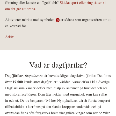
förening eller kanske en fågelklubb?
Skicka epost eller ring så ser vi
om det går att ordna.
Aktiviteter märkta med symbolen
är sådana som organisatören tar ut
en kostnad för.
Arkiv
Vad är dagfjärilar?
Dagfjärilar
,
rhopalocera
, är huvudsakligen dagaktiva fjärilar. Det finns
19 000
110
över
kända arter dagfjärilar i världen, varav cirka
i Sverige.
Dagfjärilarna känner dofter med hjälp av antenner på huvudet och ser
med stora facettögon. Dom äter nektar med sugsnabel, som kan rullas
in och ut. De tre benparen (två hos Nymphalidae, där är första benparet
tillbakabildat!) återfinns på den slanka kroppens undersida och på
ovansidan finns ofta färgstarka brett triangulära vingar som när de vilar