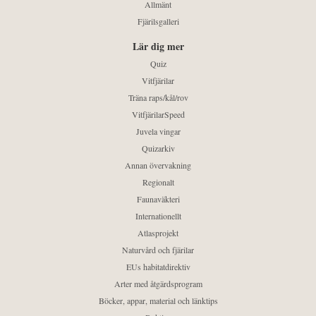
Allmänt
Fjärilsgalleri
Lär dig mer
Quiz
Vitfjärilar
Träna raps/kål/rov
VitfjärilarSpeed
Juvela vingar
Quizarkiv
Annan övervakning
Regionalt
Faunaväkteri
Internationellt
Atlasprojekt
Naturvård och fjärilar
EUs habitatdirektiv
Arter med åtgärdsprogram
Böcker, appar, material och länktips