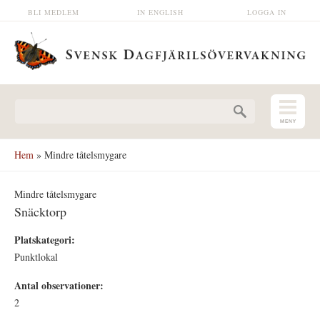
Hoppa till huvudinnehåll
BLI MEDLEM
IN ENGLISH
LOGGA IN
Sökformulär
Hem
» Mindre tåtelsmygare
Mindre tåtelsmygare
Snäcktorp
Platskategori:
Punktlokal
Antal observationer:
2