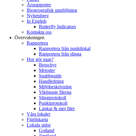
Årsrapporter
Biogeografisk uppföljning
Nyhetsbrev
In English
Butterfly Indicators
Kontakta oss
Övervakningen
Rapportera
Rapportera från punktlokal
Rapportera från slinga
Hur gör man?
Broschyr
Metoder
Snabbguide
Handledning
Miljöbeskrivning
Viktigaste filerna
Slingprotokoll
Punktprotokoll
Länkar & mer filer
Våra lokaler
Fjärilskarta
Lokala sidor
Gotland
Jämtland