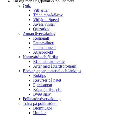
Lär dig mer
Dagfjärilar & pollinatörer
Quiz
Vitfjärilar
Träna raps/kål/rov
VitfjärilarSpeed
Juvela vingar
Quizarkiv
Annan övervakning
Regionalt
Faunaväkteri
Internationellt
Atlasprojekt
Naturvård och fjärilar
EUs habitatdirektiv
Arter med åtgärdsprogram
Böcker, appar, material och länktips
Boktips
Resurser på nätet
Fjärilsappar
Köpa fjärilsprylar
Bygg själv
Pollinatörsövervakning
Träna på pollinatörer
Blomflugor
Humlor