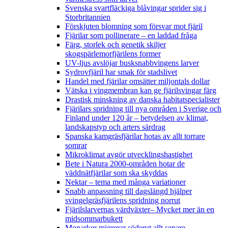
Svenska svartfläckiga blåvingar sprider sig i
Storbritannien
Förskjuten blomning som försvar mot fjäril
Fjärilar som pollinerare – en laddad fråga
Färg, storlek och genetik skiljer
skogspärlemorfjärilens former
UV-ljus avslöjar busksnabbvingens larver
Sydrovfjäril har smak för stadslivet
Handel med fjärilar omsätter miljontals dollar
Vätska i vingmembran kan ge fjärilsvingar färg
Drastisk minskning av danska habitatspecialister
Fjärilars spridning till nya områden i Sverige och
Finland under 120 år
– betydelsen av klimat,
landskapstyp och arters särdrag
Spanska kamgräsfjärilar hotas av allt torrare
somrar
Mikroklimat avgör utvecklingshastighet
Bete i Natura 2000-områden hotar de
väddnätfjärilar som ska skyddas
Nektar – tema med många variationer
Snabb anpassning till dagslängd hjälper
svingelgräsfjärilens spridning norrut
Fjärilslarvernas värdväxter– Mycket mer än en
midsommarbukett
Monarker migrerar söderut allt senare