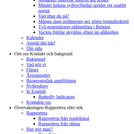
Mindre kräsna sydrovfjärilar sprider sig snabbt
norrut
Vad tittar du på?
Många slags pollinerare ger större bomullsskörd
Två generationer påfågelöga i Belgien
Vackra fjärilar skyddas oftare än alldagliga
Kalender
Anmäl dig här!
Din sida
Om oss
Kontakt och bakgrund
Bakgrund
Vad gör vi
Filmer
Årsrapporter
Biogeografisk uppföljning
Nyhetsbrev
In English
Butterfly Indicators
Kontakta oss
Övervakningen
Rapportera eller sök
Rapportera
Rapportera från punktlokal
Rapportera från slinga
Hur gör man?