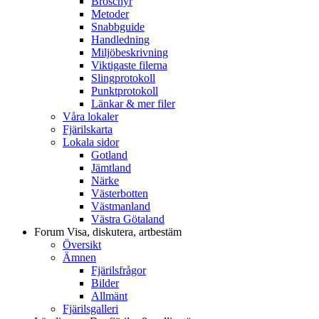
Broschyr
Metoder
Snabbguide
Handledning
Miljöbeskrivning
Viktigaste filerna
Slingprotokoll
Punktprotokoll
Länkar & mer filer
Våra lokaler
Fjärilskarta
Lokala sidor
Gotland
Jämtland
Närke
Västerbotten
Västmanland
Västra Götaland
Forum
Visa, diskutera, artbestäm
Översikt
Ämnen
Fjärilsfrågor
Bilder
Allmänt
Fjärilsgalleri