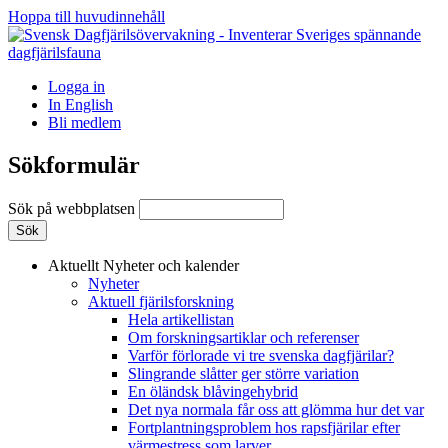
Hoppa till huvudinnehåll
Logga in
In English
Bli medlem
Sökformulär
Sök på webbplatsen
Aktuellt
Nyheter och kalender
Nyheter
Aktuell fjärilsforskning
Hela artikellistan
Om forskningsartiklar och referenser
Varför förlorade vi tre svenska dagfjärilar?
Slingrande slåtter ger större variation
En öländsk blåvingehybrid
Det nya normala får oss att glömma hur det var
Fortplantningsproblem hos rapsfjärilar efter
värmestress som larver