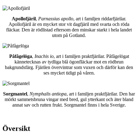
Apollofjäril
,
Parnassius apollo
, art i familjen riddarfjärilar.
Apollofjäril är en mycket stor vit dagfjäril med svarta och röda
fläckar. Den är rödlistad eftersom den minskar starkt i hela landet
utom på Gotland.
Påfågelöga
,
Inachis io
, art i familjen praktfjärilar. Påfågelögat
kännetecknas av tydliga blå ögonfläckar mot en rödbrun
bakgrundsfärg. Fjärilen övervintrar som vuxen och därför kan den
ses mycket tidigt på våren.
Sorgmantel
,
Nymphalis antiopa
, art i familjen praktfjärilar. Den har
mörkt sammetsbruna vingar med bred, gul ytterkant och äter bland
annat sav och rutten frukt. Sorgmantel finns i hela Sverige.
Översikt