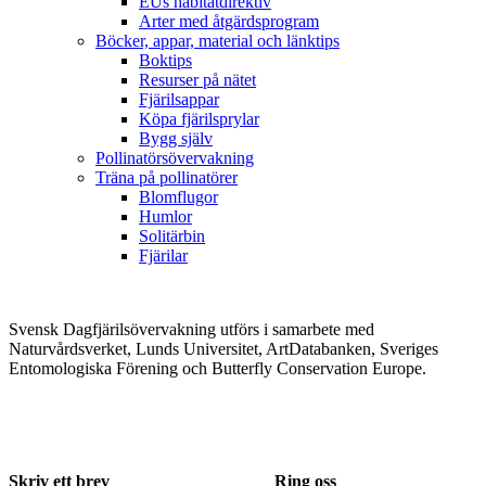
EUs habitatdirektiv
Arter med åtgärdsprogram
Böcker, appar, material och länktips
Boktips
Resurser på nätet
Fjärilsappar
Köpa fjärilsprylar
Bygg själv
Pollinatörsövervakning
Träna på pollinatörer
Blomflugor
Humlor
Solitärbin
Fjärilar
Svensk Dagfjärilsövervakning utförs i samarbete med
Naturvårdsverket, Lunds Universitet, ArtDatabanken, Sveriges
Entomologiska Förening och Butterfly Conservation Europe.
Skriv ett brev
Ring oss