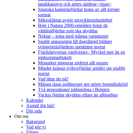
landskapstyp och arters särdrag</span>
Spanska kamgräsfjärilar hotas av allt torrare
somrar
Mikroklimat avgör utvecklingshastighet
Bete i Natura 2000-områden hotar de
väddnätfjärilar som ska skyddas
Nektar – tema med många variationer
Snabb anpassning till dagslängd hjälper
svingelgräsfjärilens spridning norrut
Fjärilslarvernas värdväxter– Mycket mer än en
midsommarbukett
Monarker migrerar söderut allt senare
Mindre kräsna sydrovfjärilar sprider sig snabbt
norrut
Vad tittar du på?
Många slags pollinerare ger större bomullsskörd
Två generationer påfågelöga i Belgien
Vackra fjärilar skyddas oftare än alldagliga
Kalender
Anmäl dig här!
Din sida
Om oss
Bakgrund
Vad gör vi
Filmer