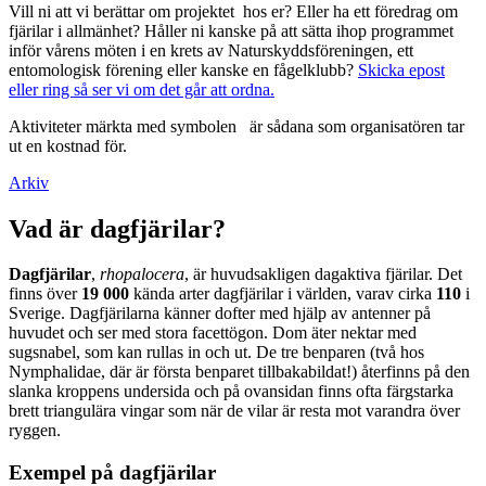
Vill ni att vi berättar om projektet hos er? Eller ha ett föredrag om
fjärilar i allmänhet? Håller ni kanske på att sätta ihop programmet
inför vårens möten i en krets av Naturskyddsföreningen, ett
entomologisk förening eller kanske en fågelklubb?
Skicka epost
eller ring så ser vi om det går att ordna.
Aktiviteter märkta med symbolen
är sådana som organisatören tar
ut en kostnad för.
Arkiv
Vad är dagfjärilar?
Dagfjärilar
,
rhopalocera
, är huvudsakligen dagaktiva fjärilar. Det
finns över
19 000
kända arter dagfjärilar i världen, varav cirka
110
i
Sverige. Dagfjärilarna känner dofter med hjälp av antenner på
huvudet och ser med stora facettögon. Dom äter nektar med
sugsnabel, som kan rullas in och ut. De tre benparen (två hos
Nymphalidae, där är första benparet tillbakabildat!) återfinns på den
slanka kroppens undersida och på ovansidan finns ofta färgstarka
brett triangulära vingar som när de vilar är resta mot varandra över
ryggen.
Exempel på dagfjärilar