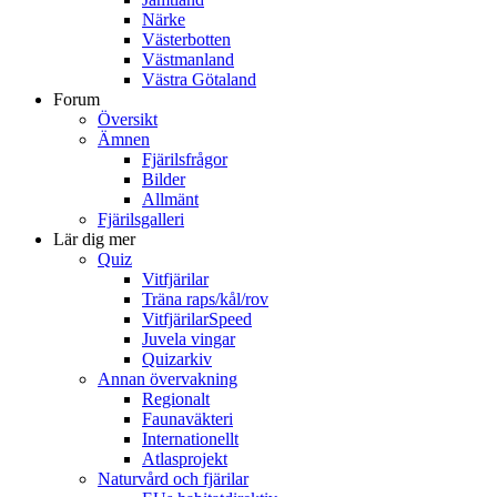
Närke
Västerbotten
Västmanland
Västra Götaland
Forum
Översikt
Ämnen
Fjärilsfrågor
Bilder
Allmänt
Fjärilsgalleri
Lär dig mer
Quiz
Vitfjärilar
Träna raps/kål/rov
VitfjärilarSpeed
Juvela vingar
Quizarkiv
Annan övervakning
Regionalt
Faunaväkteri
Internationellt
Atlasprojekt
Naturvård och fjärilar