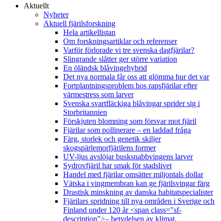
Aktuellt
Nyheter
Aktuell fjärilsforskning
Hela artikellistan
Om forskningsartiklar och referenser
Varför förlorade vi tre svenska dagfjärilar?
Slingrande slåtter ger större variation
En öländsk blåvingehybrid
Det nya normala får oss att glömma hur det var
Fortplantningsproblem hos rapsfjärilar efter
värmestress som larver
Svenska svartfläckiga blåvingar sprider sig i
Storbritannien
Förskjuten blomning som försvar mot fjäril
Fjärilar som pollinerare – en laddad fråga
Färg, storlek och genetik skiljer
skogspärlemorfjärilens former
UV-ljus avslöjar busksnabbvingens larver
Sydrovfjäril har smak för stadslivet
Handel med fjärilar omsätter miljontals dollar
Vätska i vingmembran kan ge fjärilsvingar färg
Drastisk minskning av danska habitatspecialister
Fjärilars spridning till nya områden i Sverige och
Finland under 120 år <span class="sf-
description">– betydelsen av klimat,