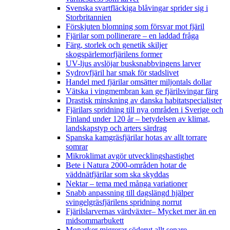
Svenska svartfläckiga blåvingar sprider sig i
Storbritannien
Förskjuten blomning som försvar mot fjäril
Fjärilar som pollinerare – en laddad fråga
Färg, storlek och genetik skiljer
skogspärlemorfjärilens former
UV-ljus avslöjar busksnabbvingens larver
Sydrovfjäril har smak för stadslivet
Handel med fjärilar omsätter miljontals dollar
Vätska i vingmembran kan ge fjärilsvingar färg
Drastisk minskning av danska habitatspecialister
Fjärilars spridning till nya områden i Sverige och
Finland under 120 år
– betydelsen av klimat,
landskapstyp och arters särdrag
Spanska kamgräsfjärilar hotas av allt torrare
somrar
Mikroklimat avgör utvecklingshastighet
Bete i Natura 2000-områden hotar de
väddnätfjärilar som ska skyddas
Nektar – tema med många variationer
Snabb anpassning till dagslängd hjälper
svingelgräsfjärilens spridning norrut
Fjärilslarvernas värdväxter– Mycket mer än en
midsommarbukett
Monarker migrerar söderut allt senare