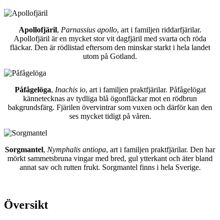
Apollofjäril
,
Parnassius apollo
, art i familjen riddarfjärilar.
Apollofjäril är en mycket stor vit dagfjäril med svarta och röda
fläckar. Den är rödlistad eftersom den minskar starkt i hela landet
utom på Gotland.
Påfågelöga
,
Inachis io
, art i familjen praktfjärilar. Påfågelögat
kännetecknas av tydliga blå ögonfläckar mot en rödbrun
bakgrundsfärg. Fjärilen övervintrar som vuxen och därför kan den
ses mycket tidigt på våren.
Sorgmantel
,
Nymphalis antiopa
, art i familjen praktfjärilar. Den har
mörkt sammetsbruna vingar med bred, gul ytterkant och äter bland
annat sav och rutten frukt. Sorgmantel finns i hela Sverige.
Översikt