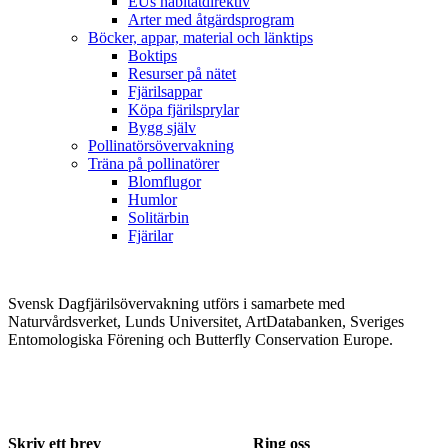
EUs habitatdirektiv
Arter med åtgärdsprogram
Böcker, appar, material och länktips
Boktips
Resurser på nätet
Fjärilsappar
Köpa fjärilsprylar
Bygg själv
Pollinatörsövervakning
Träna på pollinatörer
Blomflugor
Humlor
Solitärbin
Fjärilar
Svensk Dagfjärilsövervakning utförs i samarbete med
Naturvårdsverket, Lunds Universitet, ArtDatabanken, Sveriges
Entomologiska Förening och Butterfly Conservation Europe.
Skriv ett brev
Ring oss