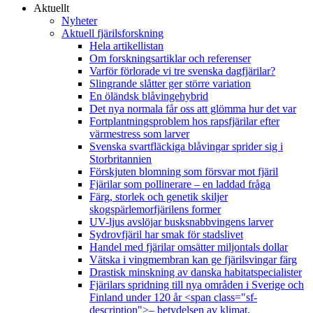
Aktuellt
Nyheter
Aktuell fjärilsforskning
Hela artikellistan
Om forskningsartiklar och referenser
Varför förlorade vi tre svenska dagfjärilar?
Slingrande slåtter ger större variation
En öländsk blåvingehybrid
Det nya normala får oss att glömma hur det var
Fortplantningsproblem hos rapsfjärilar efter
värmestress som larver
Svenska svartfläckiga blåvingar sprider sig i
Storbritannien
Förskjuten blomning som försvar mot fjäril
Fjärilar som pollinerare – en laddad fråga
Färg, storlek och genetik skiljer
skogspärlemorfjärilens former
UV-ljus avslöjar busksnabbvingens larver
Sydrovfjäril har smak för stadslivet
Handel med fjärilar omsätter miljontals dollar
Vätska i vingmembran kan ge fjärilsvingar färg
Drastisk minskning av danska habitatspecialister
Fjärilars spridning till nya områden i Sverige och
Finland under 120 år <span class="sf-
description">– betydelsen av klimat,