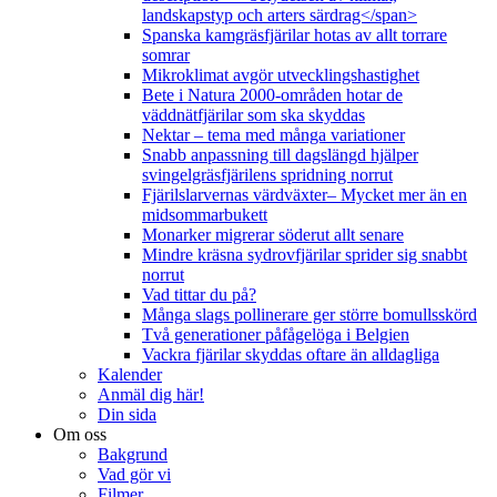
landskapstyp och arters särdrag</span>
Spanska kamgräsfjärilar hotas av allt torrare
somrar
Mikroklimat avgör utvecklingshastighet
Bete i Natura 2000-områden hotar de
väddnätfjärilar som ska skyddas
Nektar – tema med många variationer
Snabb anpassning till dagslängd hjälper
svingelgräsfjärilens spridning norrut
Fjärilslarvernas värdväxter– Mycket mer än en
midsommarbukett
Monarker migrerar söderut allt senare
Mindre kräsna sydrovfjärilar sprider sig snabbt
norrut
Vad tittar du på?
Många slags pollinerare ger större bomullsskörd
Två generationer påfågelöga i Belgien
Vackra fjärilar skyddas oftare än alldagliga
Kalender
Anmäl dig här!
Din sida
Om oss
Bakgrund
Vad gör vi
Filmer