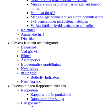
Mindre kräsna sydrovfjärilar sprider sig snabbt
norrut
Vad tittar du på?
Många slags pollinerare ger större bomullsskörd
Två generationer påfågelöga i Belgien
Vackra fjärilar skyddas oftare än alldagliga
Kalender
Anmäl dig här!
Din sida
Om oss
Kontakt och bakgrund
Bakgrund
Vad gör vi
Filmer
Årsrapporter
Biogeografisk uppföljning
Nyhetsbrev
In English
Butterfly Indicators
Kontakta oss
Övervakningen
Rapportera eller sök
Rapportera
Rapportera från punktlokal
Rapportera från slinga
Hur gör man?