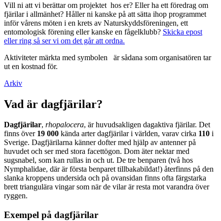
Vill ni att vi berättar om projektet hos er? Eller ha ett föredrag om
fjärilar i allmänhet? Håller ni kanske på att sätta ihop programmet
inför vårens möten i en krets av Naturskyddsföreningen, ett
entomologisk förening eller kanske en fågelklubb?
Skicka epost
eller ring så ser vi om det går att ordna.
Aktiviteter märkta med symbolen
är sådana som organisatören tar
ut en kostnad för.
Arkiv
Vad är dagfjärilar?
Dagfjärilar
,
rhopalocera
, är huvudsakligen dagaktiva fjärilar. Det
finns över
19 000
kända arter dagfjärilar i världen, varav cirka
110
i
Sverige. Dagfjärilarna känner dofter med hjälp av antenner på
huvudet och ser med stora facettögon. Dom äter nektar med
sugsnabel, som kan rullas in och ut. De tre benparen (två hos
Nymphalidae, där är första benparet tillbakabildat!) återfinns på den
slanka kroppens undersida och på ovansidan finns ofta färgstarka
brett triangulära vingar som när de vilar är resta mot varandra över
ryggen.
Exempel på dagfjärilar