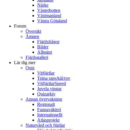
Närke
Västerbotten
Västmanland
Västra Götaland
Forum
Översikt
Ämnen
Fjärilsfrågor
Bilder
Allmänt
Fjärilsgalleri
Lär dig mer
Quiz
Vitfjärilar
Träna raps/kål/rov
VitfjärilarSpeed
Juvela vingar
Quizarkiv
Annan övervakning
Regionalt
Faunaväkteri
Internationellt
Atlasprojekt
Naturvård och fjärilar