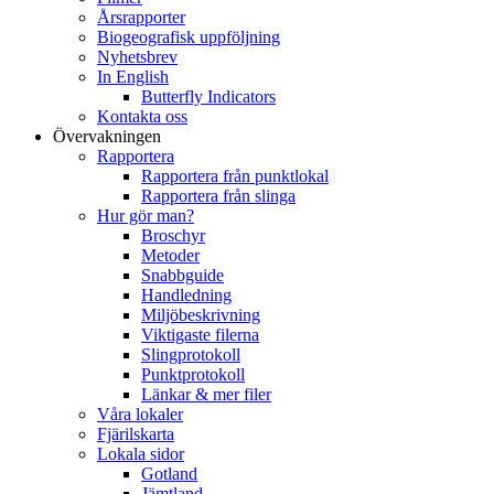
Årsrapporter
Biogeografisk uppföljning
Nyhetsbrev
In English
Butterfly Indicators
Kontakta oss
Övervakningen
Rapportera
Rapportera från punktlokal
Rapportera från slinga
Hur gör man?
Broschyr
Metoder
Snabbguide
Handledning
Miljöbeskrivning
Viktigaste filerna
Slingprotokoll
Punktprotokoll
Länkar & mer filer
Våra lokaler
Fjärilskarta
Lokala sidor
Gotland
Jämtland