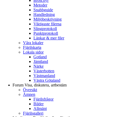
Broschyr
Metoder
Snabbguide
Handledning
Miljöbeskrivning
Viktigaste filerna
Slingprotokoll
Punktprotokoll
Länkar & mer filer
Våra lokaler
Fjärilskarta
Lokala sidor
Gotland
Jämtland
Närke
Västerbotten
Västmanland
Västra Götaland
Forum
Visa, diskutera, artbestäm
Översikt
Ämnen
Fjärilsfrågor
Bilder
Allmänt
Fjärilsgalleri