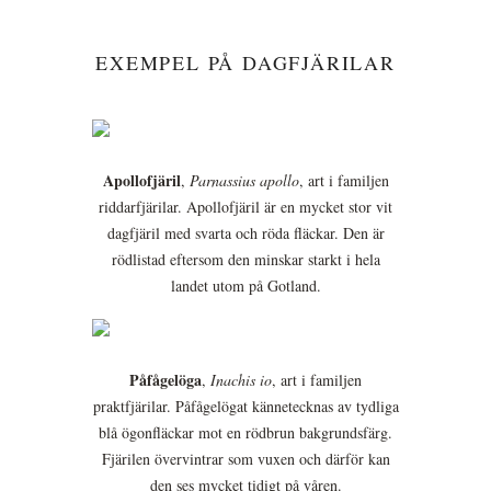
EXEMPEL PÅ DAGFJÄRILAR
Apollofjäril
,
Parnassius apollo
, art i familjen
riddarfjärilar. Apollofjäril är en mycket stor vit
dagfjäril med svarta och röda fläckar. Den är
rödlistad eftersom den minskar starkt i hela
landet utom på Gotland.
Påfågelöga
,
Inachis io
, art i familjen
praktfjärilar. Påfågelögat kännetecknas av tydliga
blå ögonfläckar mot en rödbrun bakgrundsfärg.
Fjärilen övervintrar som vuxen och därför kan
den ses mycket tidigt på våren.