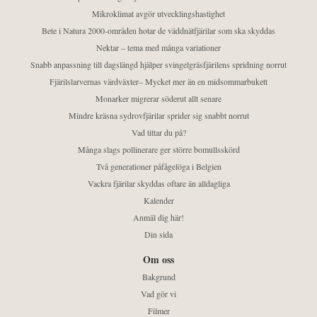
Mikroklimat avgör utvecklingshastighet
Bete i Natura 2000-områden hotar de väddnätfjärilar som ska skyddas
Nektar – tema med många variationer
Snabb anpassning till dagslängd hjälper svingelgräsfjärilens spridning norrut
Fjärilslarvernas värdväxter– Mycket mer än en midsommarbukett
Monarker migrerar söderut allt senare
Mindre kräsna sydrovfjärilar sprider sig snabbt norrut
Vad tittar du på?
Många slags pollinerare ger större bomullsskörd
Två generationer påfågelöga i Belgien
Vackra fjärilar skyddas oftare än alldagliga
Kalender
Anmäl dig här!
Din sida
Om oss
Bakgrund
Vad gör vi
Filmer