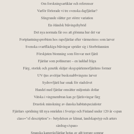
Om forskningsartiklar och referenser
Varför förlorade vi tre svenska dagfjärilar?
Slingrande slåtter ger större variation
En öländsk blåvingehybrid
Det nya normala får oss att glömma hur det var
Fortplantningsproblem hos rapsfjärilar efter värmestress som larver
Svenska svartfläckiga blåvingar sprider sig i Storbritannien
Förskjuten blomning som försvar mot fjäril
Fjärilar som pollinerare – en laddad fråga
Färg, storlek och genetik skiljer skogspärlemorfjärilens former
UV-ljus avslöjar busksnabbvingens larver
Sydrovfjäril har smak för stadslivet
Handel med fjärilar omsätter miljontals dollar
Vätska i vingmembran kan ge fjärilsvingar färg
Drastisk minskning av danska habitatspecialister
Fjärilars spridning till nya områden i Sverige och Finland under 120 år <span
class="sf-description">– betydelsen av klimat, landskapstyp och arters
särdrag</span>
Spanska kamgräsfjärilar hotas av allt torrare somrar