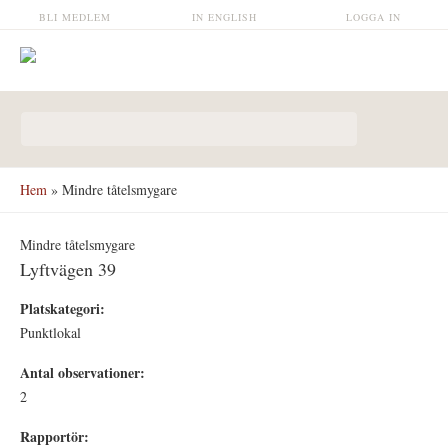
Hoppa till huvudinnehåll
BLI MEDLEM
IN ENGLISH
LOGGA IN
Sökformulär
Hem
» Mindre tåtelsmygare
Mindre tåtelsmygare
Lyftvägen 39
Platskategori:
Punktlokal
Antal observationer:
2
Rapportör: