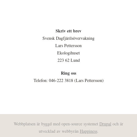
Skriv ett brev
Svensk Dagfjärilsövervakning
Lars Pettersson
Ekologihuset
223 62 Lund
Ring oss
Telefon: 046-222 3818 (Lars Pettersson)
Webbplatsen är byggd med open-source systemet
Drupal
och är
utvecklad av webbyrån
Happiness
.