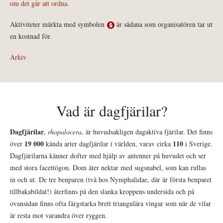
om det går att ordna.
Aktiviteter märkta med symbolen
är sådana som organisatören tar ut
en kostnad för.
Arkiv
Vad är dagfjärilar?
Dagfjärilar
,
rhopalocera
, är huvudsakligen dagaktiva fjärilar. Det finns
19 000
110
över
kända arter dagfjärilar i världen, varav cirka
i Sverige.
Dagfjärilarna känner dofter med hjälp av antenner på huvudet och ser
med stora facettögon. Dom äter nektar med sugsnabel, som kan rullas
in och ut. De tre benparen (två hos Nymphalidae, där är första benparet
tillbakabildat!) återfinns på den slanka kroppens undersida och på
ovansidan finns ofta färgstarka brett triangulära vingar som när de vilar
är resta mot varandra över ryggen.