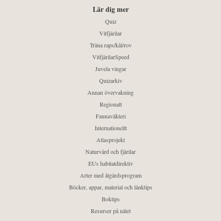
Lär dig mer
Quiz
Vitfjärilar
Träna raps/kål/rov
VitfjärilarSpeed
Juvela vingar
Quizarkiv
Annan övervakning
Regionalt
Faunaväkteri
Internationellt
Atlasprojekt
Naturvård och fjärilar
EUs habitatdirektiv
Arter med åtgärdsprogram
Böcker, appar, material och länktips
Boktips
Resurser på nätet