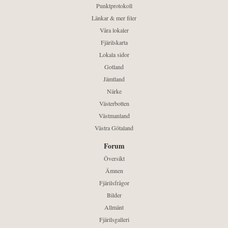
Punktprotokoll
Länkar & mer filer
Våra lokaler
Fjärilskarta
Lokala sidor
Gotland
Jämtland
Närke
Västerbotten
Västmanland
Västra Götaland
Forum
Översikt
Ämnen
Fjärilsfrågor
Bilder
Allmänt
Fjärilsgalleri