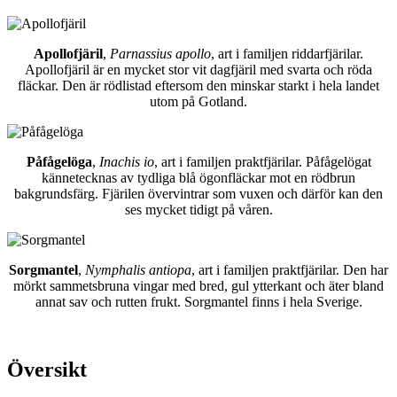
Apollofjäril
,
Parnassius apollo
, art i familjen riddarfjärilar.
Apollofjäril är en mycket stor vit dagfjäril med svarta och röda
fläckar. Den är rödlistad eftersom den minskar starkt i hela landet
utom på Gotland.
Påfågelöga
,
Inachis io
, art i familjen praktfjärilar. Påfågelögat
kännetecknas av tydliga blå ögonfläckar mot en rödbrun
bakgrundsfärg. Fjärilen övervintrar som vuxen och därför kan den
ses mycket tidigt på våren.
Sorgmantel
,
Nymphalis antiopa
, art i familjen praktfjärilar. Den har
mörkt sammetsbruna vingar med bred, gul ytterkant och äter bland
annat sav och rutten frukt. Sorgmantel finns i hela Sverige.
Översikt