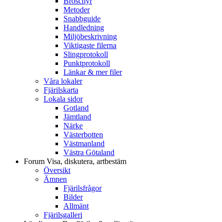
Broschyr
Metoder
Snabbguide
Handledning
Miljöbeskrivning
Viktigaste filerna
Slingprotokoll
Punktprotokoll
Länkar & mer filer
Våra lokaler
Fjärilskarta
Lokala sidor
Gotland
Jämtland
Närke
Västerbotten
Västmanland
Västra Götaland
Forum
Visa, diskutera, artbestäm
Översikt
Ämnen
Fjärilsfrågor
Bilder
Allmänt
Fjärilsgalleri