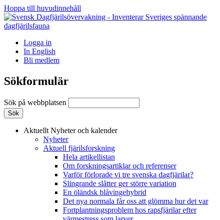
Hoppa till huvudinnehåll
Logga in
In English
Bli medlem
Sökformulär
Sök på webbplatsen
Aktuellt
Nyheter och kalender
Nyheter
Aktuell fjärilsforskning
Hela artikellistan
Om forskningsartiklar och referenser
Varför förlorade vi tre svenska dagfjärilar?
Slingrande slåtter ger större variation
En öländsk blåvingehybrid
Det nya normala får oss att glömma hur det var
Fortplantningsproblem hos rapsfjärilar efter
värmestress som larver