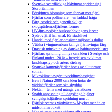
Svenska svartfläckiga blåvingar sprider sig i
Storbritannien
Förskjuten blomning som försvar mot fjäril
Fjärilar som pollinerare – en laddad fråga
Färg, storlek och genetik skiljer
skogspärlemorfjärilens former
UV-ljus avslöjar busksnabbvingens larver
Sydrovfjäril har smak för stadslivet
Handel med fjärilar omsätter miljontals dollar
Vätska i vingmembran kan ge fjärilsvingar färg
Drastisk minskning av danska habitatspecialister
Fjärilars spridning till nya områden i Sverige och
Finland under 120 år
– betydelsen av klimat,
landskapstyp och arters särdrag
Spanska kamgräsfjärilar hotas av allt torrare
somrar
Mikroklimat avgör utvecklingshastighet
Bete i Natura 2000-områden hotar de
väddnätfjärilar som ska skyddas
Nektar – tema med många variationer
Snabb anpassning till dagslängd hjälper
svingelgräsfjärilens spridning norrut
Fjärilslarvernas värdväxter– Mycket mer än en
midsommarbukett
Monarker migrerar söderut allt senare