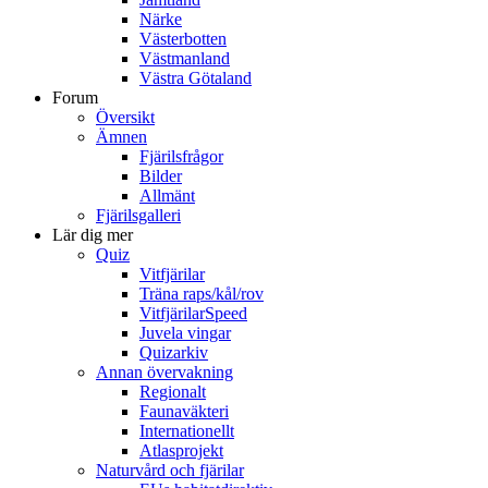
Närke
Västerbotten
Västmanland
Västra Götaland
Forum
Översikt
Ämnen
Fjärilsfrågor
Bilder
Allmänt
Fjärilsgalleri
Lär dig mer
Quiz
Vitfjärilar
Träna raps/kål/rov
VitfjärilarSpeed
Juvela vingar
Quizarkiv
Annan övervakning
Regionalt
Faunaväkteri
Internationellt
Atlasprojekt
Naturvård och fjärilar