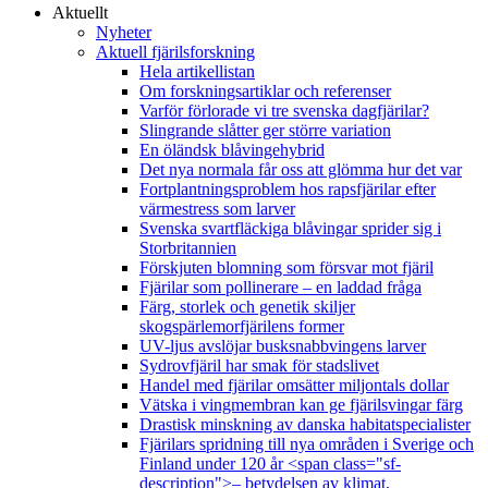
Aktuellt
Nyheter
Aktuell fjärilsforskning
Hela artikellistan
Om forskningsartiklar och referenser
Varför förlorade vi tre svenska dagfjärilar?
Slingrande slåtter ger större variation
En öländsk blåvingehybrid
Det nya normala får oss att glömma hur det var
Fortplantningsproblem hos rapsfjärilar efter
värmestress som larver
Svenska svartfläckiga blåvingar sprider sig i
Storbritannien
Förskjuten blomning som försvar mot fjäril
Fjärilar som pollinerare – en laddad fråga
Färg, storlek och genetik skiljer
skogspärlemorfjärilens former
UV-ljus avslöjar busksnabbvingens larver
Sydrovfjäril har smak för stadslivet
Handel med fjärilar omsätter miljontals dollar
Vätska i vingmembran kan ge fjärilsvingar färg
Drastisk minskning av danska habitatspecialister
Fjärilars spridning till nya områden i Sverige och
Finland under 120 år <span class="sf-
description">– betydelsen av klimat,