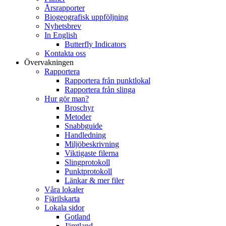
Årsrapporter
Biogeografisk uppföljning
Nyhetsbrev
In English
Butterfly Indicators
Kontakta oss
Övervakningen
Rapportera
Rapportera från punktlokal
Rapportera från slinga
Hur gör man?
Broschyr
Metoder
Snabbguide
Handledning
Miljöbeskrivning
Viktigaste filerna
Slingprotokoll
Punktprotokoll
Länkar & mer filer
Våra lokaler
Fjärilskarta
Lokala sidor
Gotland
Jämtland