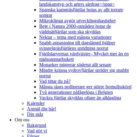
landskapstyp och arters särdrag</span>
Spanska kamgräsfjärilar hotas av allt torrare
somrar
Mikroklimat avgör utvecklingshastighet
Bete i Natura 2000-områden hotar de
väddnätfjärilar som ska skyddas
Nektar – tema med många variationer
Snabb anpassning till dagslängd hjälper
svingelgräsfjärilens spridning norrut
Fjärilslarvernas värdväxter– Mycket mer än en
midsommarbukett
Monarker migrerar söderut allt senare
Mindre kräsna sydrovfjärilar sprider sig snabbt
norrut
Vad tittar du på?
Många slags pollinerare ger större bomullsskörd
Två generationer påfågelöga i Belgien
Vackra fjärilar skyddas oftare än alldagliga
Kalender
Anmäl dig här!
Din sida
Om oss
Bakgrund
Vad gör vi
Filmer