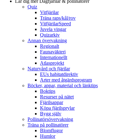
Lär dig mer
Dagfjärilar & pollinatörer
Quiz
Vitfjärilar
Träna raps/kål/rov
VitfjärilarSpeed
Juvela vingar
Quizarkiv
Annan övervakning
Regionalt
Faunaväkteri
Internationellt
Atlasprojekt
Naturvård och fjärilar
EUs habitatdirektiv
Arter med åtgärdsprogram
Böcker, appar, material och länktips
Boktips
Resurser på nätet
Fjärilsappar
Köpa fjärilsprylar
Bygg själv
Pollinatörsövervakning
Träna på pollinatörer
Blomflugor
Humlor