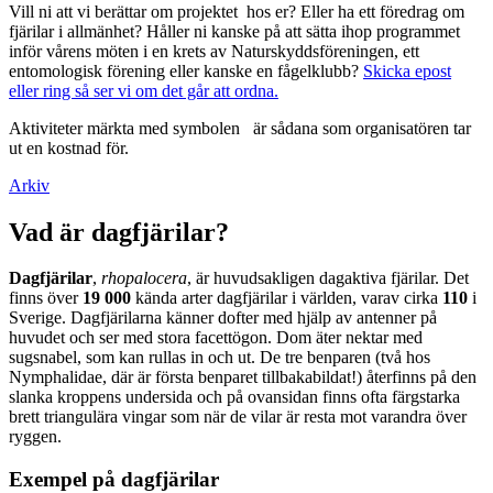
Vill ni att vi berättar om projektet hos er? Eller ha ett föredrag om
fjärilar i allmänhet? Håller ni kanske på att sätta ihop programmet
inför vårens möten i en krets av Naturskyddsföreningen, ett
entomologisk förening eller kanske en fågelklubb?
Skicka epost
eller ring så ser vi om det går att ordna.
Aktiviteter märkta med symbolen
är sådana som organisatören tar
ut en kostnad för.
Arkiv
Vad är dagfjärilar?
Dagfjärilar
,
rhopalocera
, är huvudsakligen dagaktiva fjärilar. Det
finns över
19 000
kända arter dagfjärilar i världen, varav cirka
110
i
Sverige. Dagfjärilarna känner dofter med hjälp av antenner på
huvudet och ser med stora facettögon. Dom äter nektar med
sugsnabel, som kan rullas in och ut. De tre benparen (två hos
Nymphalidae, där är första benparet tillbakabildat!) återfinns på den
slanka kroppens undersida och på ovansidan finns ofta färgstarka
brett triangulära vingar som när de vilar är resta mot varandra över
ryggen.
Exempel på dagfjärilar