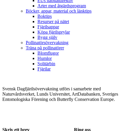
EUs habitatdirektiv
Arter med åtgärdsprogram
Böcker, appar, material och länktips
Boktips
Resurser på nätet
Fjärilsappar
Köpa fjärilsprylar
Bygg själv
Pollinatörsövervakning
Träna på pollinatörer
Blomflugor
Humlor
Solitärbin
Fjärilar
Svensk Dagfjärilsövervakning utförs i samarbete med
Naturvårdsverket, Lunds Universitet, ArtDatabanken, Sveriges
Entomologiska Förening och Butterfly Conservation Europe.
Skriv ett brev
Ring oss