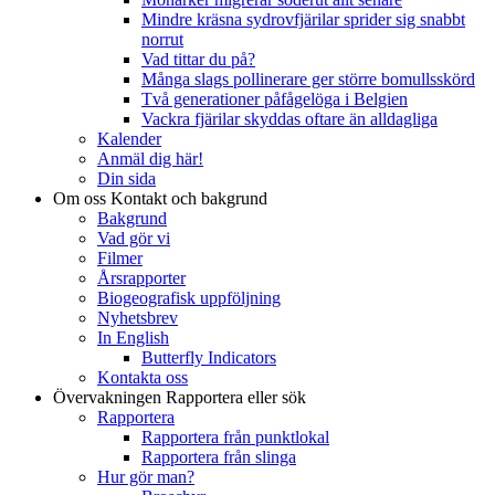
Mindre kräsna sydrovfjärilar sprider sig snabbt
norrut
Vad tittar du på?
Många slags pollinerare ger större bomullsskörd
Två generationer påfågelöga i Belgien
Vackra fjärilar skyddas oftare än alldagliga
Kalender
Anmäl dig här!
Din sida
Om oss
Kontakt och bakgrund
Bakgrund
Vad gör vi
Filmer
Årsrapporter
Biogeografisk uppföljning
Nyhetsbrev
In English
Butterfly Indicators
Kontakta oss
Övervakningen
Rapportera eller sök
Rapportera
Rapportera från punktlokal
Rapportera från slinga
Hur gör man?