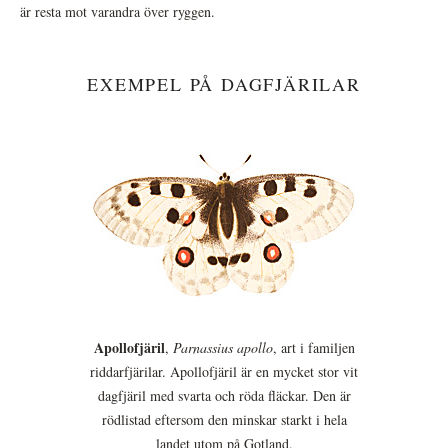
är resta mot varandra över ryggen.
EXEMPEL PÅ DAGFJÄRILAR
Apollofjäril
,
Parnassius apollo
, art i familjen
riddarfjärilar. Apollofjäril är en mycket stor vit
dagfjäril med svarta och röda fläckar. Den är
rödlistad eftersom den minskar starkt i hela
landet utom på Gotland.