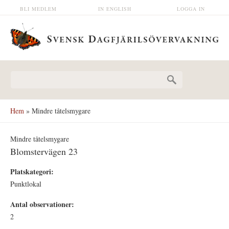
Hoppa till huvudinnehåll
BLI MEDLEM
IN ENGLISH
LOGGA IN
Sökformulär
Hem
» Mindre tåtelsmygare
Mindre tåtelsmygare
Blomstervägen 23
Platskategori:
Punktlokal
Antal observationer:
2