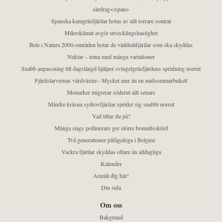
särdrag</span>
Spanska kamgräsfjärilar hotas av allt torrare somrar
Mikroklimat avgör utvecklingshastighet
Bete i Natura 2000-områden hotar de väddnätfjärilar som ska skyddas
Nektar – tema med många variationer
Snabb anpassning till dagslängd hjälper svingelgräsfjärilens spridning norrut
Fjärilslarvernas värdväxter– Mycket mer än en midsommarbukett
Monarker migrerar söderut allt senare
Mindre kräsna sydrovfjärilar sprider sig snabbt norrut
Vad tittar du på?
Många slags pollinerare ger större bomullsskörd
Två generationer påfågelöga i Belgien
Vackra fjärilar skyddas oftare än alldagliga
Kalender
Anmäl dig här!
Din sida
Om oss
Bakgrund