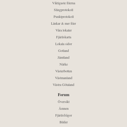
Viktigaste filerna
Slingprotokoll
Punktprotokoll
Länkar & mer filer
Våra lokaler
Fjärilskarta
Lokala sidor
Gotland
Jämtland
Närke
Västerbotten
Västmanland
Västra Götaland
Forum
Översikt
Ämnen
Fjärilsfrågor
Bilder