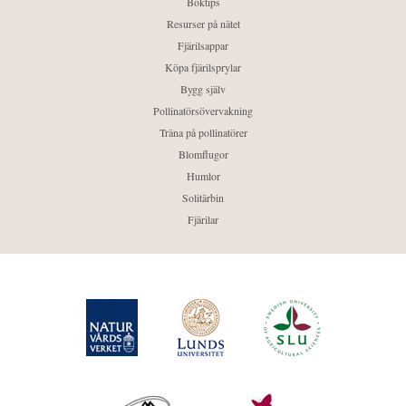
Boktips
Resurser på nätet
Fjärilsappar
Köpa fjärilsprylar
Bygg själv
Pollinatörsövervakning
Träna på pollinatörer
Blomflugor
Humlor
Solitärbin
Fjärilar