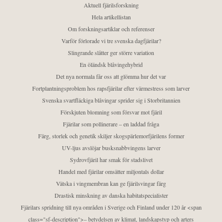
Aktuell fjärilsforskning
Hela artikellistan
Om forskningsartiklar och referenser
Varför förlorade vi tre svenska dagfjärilar?
Slingrande slåtter ger större variation
En öländsk blåvingehybrid
Det nya normala får oss att glömma hur det var
Fortplantningsproblem hos rapsfjärilar efter värmestress som larver
Svenska svartfläckiga blåvingar sprider sig i Storbritannien
Förskjuten blomning som försvar mot fjäril
Fjärilar som pollinerare – en laddad fråga
Färg, storlek och genetik skiljer skogspärlemorfjärilens former
UV-ljus avslöjar busksnabbvingens larver
Sydrovfjäril har smak för stadslivet
Handel med fjärilar omsätter miljontals dollar
Vätska i vingmembran kan ge fjärilsvingar färg
Drastisk minskning av danska habitatspecialister
Fjärilars spridning till nya områden i Sverige och Finland under 120 år <span
class="sf-description">– betydelsen av klimat, landskapstyp och arters