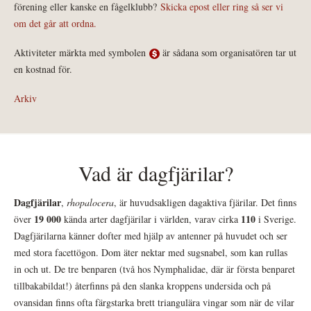
förening eller kanske en fågelklubb?
Skicka epost eller ring så ser vi
om det går att ordna.
Aktiviteter märkta med symbolen
är sådana som organisatören tar ut
en kostnad för.
Arkiv
Vad är dagfjärilar?
Dagfjärilar
,
rhopalocera
, är huvudsakligen dagaktiva fjärilar. Det finns
19 000
110
över
kända arter dagfjärilar i världen, varav cirka
i Sverige.
Dagfjärilarna känner dofter med hjälp av antenner på huvudet och ser
med stora facettögon. Dom äter nektar med sugsnabel, som kan rullas
in och ut. De tre benparen (två hos Nymphalidae, där är första benparet
tillbakabildat!) återfinns på den slanka kroppens undersida och på
ovansidan finns ofta färgstarka brett triangulära vingar som när de vilar