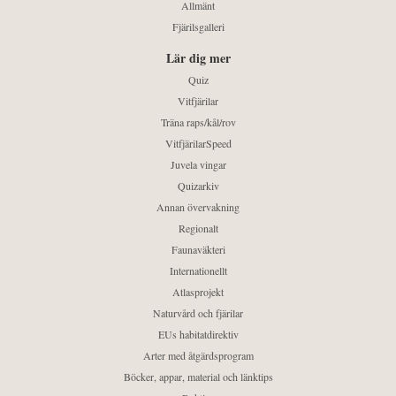
Allmänt
Fjärilsgalleri
Lär dig mer
Quiz
Vitfjärilar
Träna raps/kål/rov
VitfjärilarSpeed
Juvela vingar
Quizarkiv
Annan övervakning
Regionalt
Faunaväkteri
Internationellt
Atlasprojekt
Naturvård och fjärilar
EUs habitatdirektiv
Arter med åtgärdsprogram
Böcker, appar, material och länktips