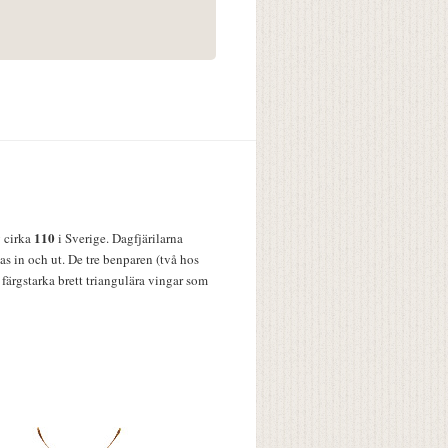
110
v cirka
i Sverige. Dagfjärilarna
s in och ut. De tre benparen (två hos
färgstarka brett triangulära vingar som