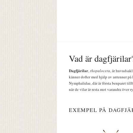
Vad är dagfjärilar
Dagfjärilar
,
rhopalocera
, är huvudsakl
känner dofter med hjälp av antenner på 
Nymphalidae, där är första benparet till
när de vilar är resta mot varandra över r
EXEMPEL PÅ DAGFJÄ