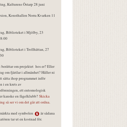
ring, Kulturens Östarp 28 juni
rsion, Konsthallen Norra Kvarken 11
rag, Biblioteket i Mjölby, 23
18:00
rag, Biblioteket i Trollhättan, 27
:30
vi berättar om projektet hos er? Eller
rag om fjärilar i allmänhet? Håller ni
tt sätta ihop programmet inför
n i en krets av
föreningen, ett entomologisk
ler kanske en fågelklubb?
Skicka
ring så ser vi om det går att ordna.
r märkta med symbolen
är sådana
tören tar ut en kostnad för.