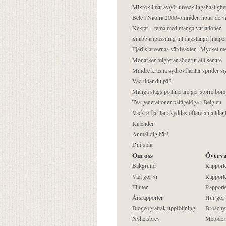
Mikroklimat avgör utvecklingshastighe
Bete i Natura 2000-områden hotar de v
Nektar – tema med många variationer
Snabb anpassning till dagslängd hjälper
Fjärilslarvernas värdväxter– Mycket 
Monarker migrerar söderut allt senare
Mindre kräsna sydrovfjärilar sprider si
Vad tittar du på?
Många slags pollinerare ger större bom
Två generationer påfågelöga i Belgien
Vackra fjärilar skyddas oftare än alldag
Kalender
Anmäl dig här!
Din sida
Om oss
Överva
Bakgrund
Rapport
Vad gör vi
Rapporte
Filmer
Rapporte
Årsrapporter
Hur gör
Biogeografisk uppföljning
Broschy
Nyhetsbrev
Metoder