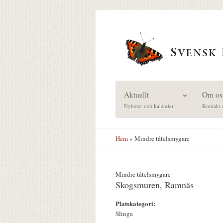
Hoppa till huvudinnehåll
Aktuellt
Om os
Nyheter och kalender
Kontakt 
Hem
» Mindre tåtelsmygare
Mindre tåtelsmygare
Skogsmuren, Ramnäs
Platskategori:
Slinga