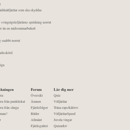
t
äddnätfjärilar som ska skyddas
 svingelgräsfjärilens spridning norrut
mer än en midsommarbukett
g snabbt norrut
ullsskörd
liga
kningen
Forum
Lär dig mer
era
Översikt
Quiz
ra från punktlokal
Ämnen
Vitfjärilar
ra från slinga
Fjärilsfrågor
Träna raps/kål/rov
 man?
Bilder
VitfjärilarSpeed
r
Allmänt
Juvela vingar
Fjärilsgalleri
Quizarkiv