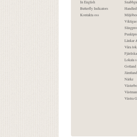
In English
Snabbgu
Butterfly Indicators
Handled
Kontakta oss
Miljöbes
Viktigast
Slingpro
Punktpro
Länkar &
Våra lok
Fjärilska
Lokala s
Gotland
Jämtlan
Närke
Västerbo
Västman
Västra G