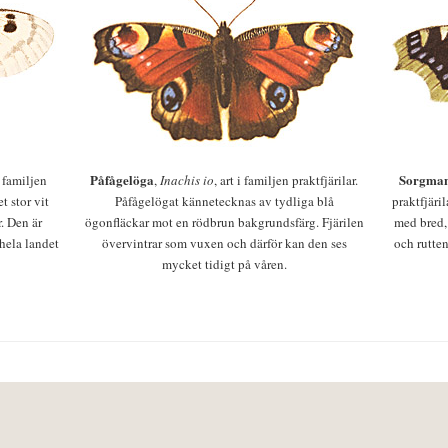
Påfågelöga
Sorgman
 i familjen
,
Inachis io
, art i familjen praktfjärilar.
t stor vit
Påfågelögat kännetecknas av tydliga blå
praktfjäri
r. Den är
ögonfläckar mot en rödbrun bakgrundsfärg. Fjärilen
med bred,
 hela landet
övervintrar som vuxen och därför kan den ses
och rutten
mycket tidigt på våren.