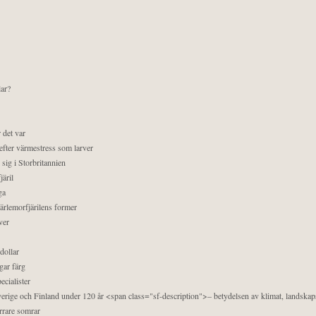
lar?
 det var
efter värmestress som larver
sig i Storbritannien
äril
ga
pärlemorfjärilens former
ver
dollar
gar färg
ecialister
 Sverige och Finland under 120 år <span class="sf-description">– betydelsen av klimat, landska
orrare somrar