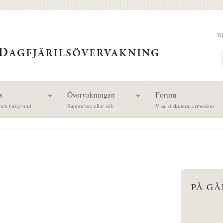
B
Sök
s
Övervakningen
Forum
och bakgrund
Rapportera eller sök
Visa, diskutera, artbestäm
PÅ G