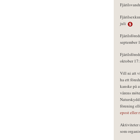
Fjärilsvand
Fjärilsexku
juli
Fjärilsföred
september 
Fjärilsföred
oktober 17
Vill ni att 
ha ett föred
kanske på a
vårens möte
Naturskydds
förening el
epost eller 
Aktivitete
som organisa