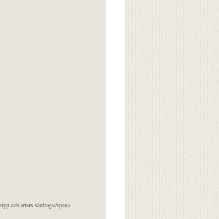
pstyp och arters särdrag</span>