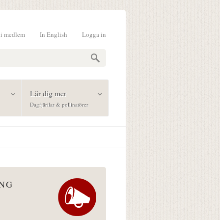
li medlem
In English
Logga in
formulär
Lär dig mer
Dagfjärilar & pollinatörer
ÅNG