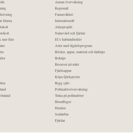
ide
Annan övervakning
ning
Regionalt
krivning
Faunaväkteri
e filerna
Internationellt
tokoll
Atlasprojekt
tokoll
Naturvård och fjärilar
 mer filer
EUs habitatdirektiv
aler
Arter med åtgärdsprogram
rta
Böcker, appar, material och länktips
idor
Boktips
Resurser på nätet
d
Fjärilsappar
Köpa fjärilsprylar
tten
Bygg själv
land
Pollinatörsövervakning
ötaland
Träna på pollinatörer
Blomflugor
Humlor
Solitärbin
Fjärilar