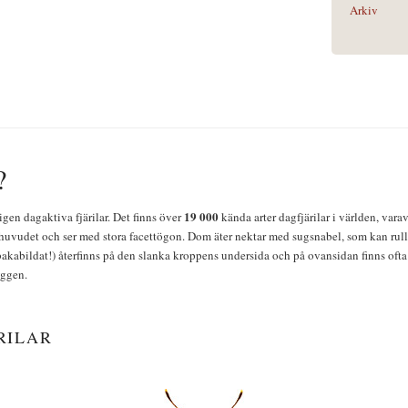
Arkiv
?
19 000
igen dagaktiva fjärilar. Det finns över
kända arter dagfjärilar i världen, vara
huvudet och ser med stora facettögon. Dom äter nektar med sugsnabel, som kan rulla
bakabildat!) återfinns på den slanka kroppens undersida och på ovansidan finns ofta 
yggen.
RILAR