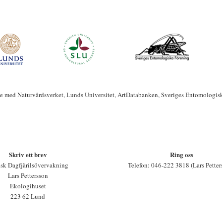
te med Naturvårdsverket, Lunds Universitet, ArtDatabanken, Sveriges Entomologis
Skriv ett brev
Ring oss
sk Dagfjärilsövervakning
Telefon: 046-222 3818 (Lars Petter
Lars Pettersson
Ekologihuset
223 62 Lund