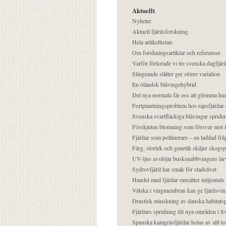
Aktuellt
Nyheter
Aktuell fjärilsforskning
Hela artikellistan
Om forskningsartiklar och referenser
Varför förlorade vi tre svenska dagfjäri
Slingrande slåtter ger större variation
En öländsk blåvingehybrid
Det nya normala får oss att glömma hur
Fortplantningsproblem hos rapsfjärilar 
Svenska svartfläckiga blåvingar sprider 
Förskjuten blomning som försvar mot fj
Fjärilar som pollinerare – en laddad frå
Färg, storlek och genetik skiljer skogs
UV-ljus avslöjar busksnabbvingens lar
Sydrovfjäril har smak för stadslivet
Handel med fjärilar omsätter miljontals 
Vätska i vingmembran kan ge fjärilsvin
Drastisk minskning av danska habitatsp
Fjärilars spridning till nya områden i
Spanska kamgräsfjärilar hotas av allt t