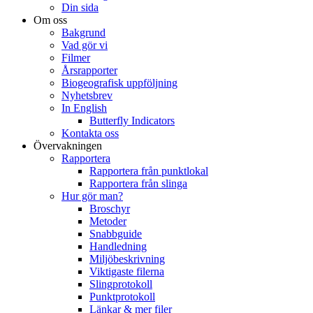
Din sida
Om oss
Bakgrund
Vad gör vi
Filmer
Årsrapporter
Biogeografisk uppföljning
Nyhetsbrev
In English
Butterfly Indicators
Kontakta oss
Övervakningen
Rapportera
Rapportera från punktlokal
Rapportera från slinga
Hur gör man?
Broschyr
Metoder
Snabbguide
Handledning
Miljöbeskrivning
Viktigaste filerna
Slingprotokoll
Punktprotokoll
Länkar & mer filer