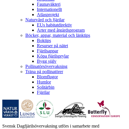
Faunaväkteri
Internationellt
Atlasprojekt
Naturvård och fjärilar
EUs habitatdirektiv
Arter med åtgärdsprogram
Böcker, appar, material och länktips
Boktips
Resurser på nätet
Fjärilsappar
Köpa fjärilsprylar
Bygg själv
Pollinatörsövervakning
Träna på pollinatörer
Blomflugor
Humlor
Solitärbin
Fjärilar
Svensk Dagfjärilsövervakning utförs i samarbete med