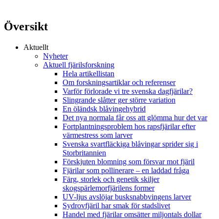
Översikt
Aktuellt
Nyheter
Aktuell fjärilsforskning
Hela artikellistan
Om forskningsartiklar och referenser
Varför förlorade vi tre svenska dagfjärilar?
Slingrande slåtter ger större variation
En öländsk blåvingehybrid
Det nya normala får oss att glömma hur det var
Fortplantningsproblem hos rapsfjärilar efter
värmestress som larver
Svenska svartfläckiga blåvingar sprider sig i
Storbritannien
Förskjuten blomning som försvar mot fjäril
Fjärilar som pollinerare – en laddad fråga
Färg, storlek och genetik skiljer
skogspärlemorfjärilens former
UV-ljus avslöjar busksnabbvingens larver
Sydrovfjäril har smak för stadslivet
Handel med fjärilar omsätter miljontals dollar