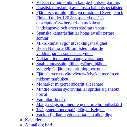
Vätska i vingmembran kan ge fjärilsvingar färg
Drastisk minskning av danska habitatspecialister
Fjärilars spridning till nya områden i Sverige och
Finland under 120 år <span class="sf-
description">– betydelsen av klimat,
landskapstyp och arters särdrag</span>
Spanska kamgräsfjärilar hotas av allt torrare
somrar
Mikroklimat avgör utvecklingshastighet
Bete i Natura 2000-områden hotar de
väddnätfjärilar som ska skyddas
Nektar – tema med många variationer
Snabb anpassning till dagslängd hjälper
svingelgräsfjärilens spridning norrut
Fjärilslarvernas värdväxter– Mycket mer än en
midsommarbukett
Monarker migrerar söderut allt senare
Mindre kräsna sydrovfjärilar sprider sig snabbt
norrut
Vad tittar du på?
Många slags pollinerare ger större bomullsskörd
Två generationer påfågelöga i Belgien
Vackra fjärilar skyddas oftare än alldagliga
Kalender
Anmäl dig här!