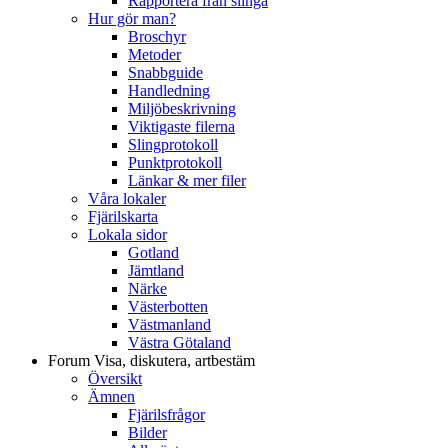
Rapportera från slinga
Hur gör man?
Broschyr
Metoder
Snabbguide
Handledning
Miljöbeskrivning
Viktigaste filerna
Slingprotokoll
Punktprotokoll
Länkar & mer filer
Våra lokaler
Fjärilskarta
Lokala sidor
Gotland
Jämtland
Närke
Västerbotten
Västmanland
Västra Götaland
Forum
Visa, diskutera, artbestäm
Översikt
Ämnen
Fjärilsfrågor
Bilder