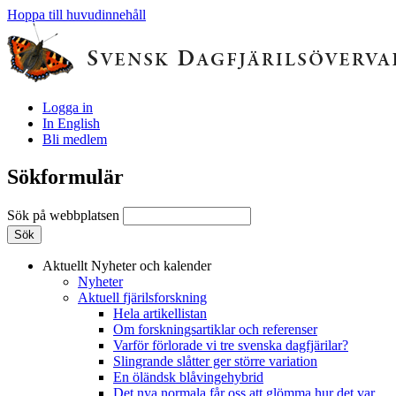
Hoppa till huvudinnehåll
Logga in
In English
Bli medlem
Sökformulär
Sök på webbplatsen
Aktuellt
Nyheter och kalender
Nyheter
Aktuell fjärilsforskning
Hela artikellistan
Om forskningsartiklar och referenser
Varför förlorade vi tre svenska dagfjärilar?
Slingrande slåtter ger större variation
En öländsk blåvingehybrid
Det nya normala får oss att glömma hur det var