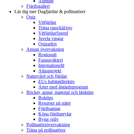
Allmänt
Fjärilsgalleri
Lär dig mer
Dagfjärilar & pollinatörer
Quiz
Vitfjärilar
Träna raps/kål/rov
VitfjärilarSpeed
Juvela vingar
Quizarkiv
Annan övervakning
Regionalt
Faunaväkteri
Internationellt
Atlasprojekt
Naturvård och fjärilar
EUs habitatdirektiv
Arter med åtgärdsprogram
Böcker, appar, material och länktips
Boktips
Resurser på nätet
Fjärilsappar
Köpa fjärilsprylar
Bygg själv
Pollinatörsövervakning
Träna på pollinatörer