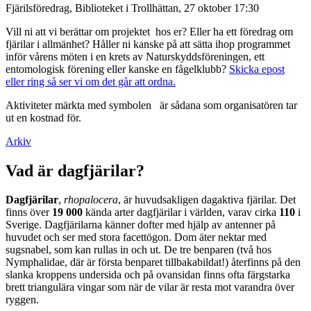
Fjärilsföredrag, Biblioteket i Trollhättan, 27 oktober 17:30
Vill ni att vi berättar om projektet hos er? Eller ha ett föredrag om
fjärilar i allmänhet? Håller ni kanske på att sätta ihop programmet
inför vårens möten i en krets av Naturskyddsföreningen, ett
entomologisk förening eller kanske en fågelklubb?
Skicka epost
eller ring så ser vi om det går att ordna.
Aktiviteter märkta med symbolen
är sådana som organisatören tar
ut en kostnad för.
Arkiv
Vad är dagfjärilar?
Dagfjärilar
,
rhopalocera
, är huvudsakligen dagaktiva fjärilar. Det
finns över
19 000
kända arter dagfjärilar i världen, varav cirka
110
i
Sverige. Dagfjärilarna känner dofter med hjälp av antenner på
huvudet och ser med stora facettögon. Dom äter nektar med
sugsnabel, som kan rullas in och ut. De tre benparen (två hos
Nymphalidae, där är första benparet tillbakabildat!) återfinns på den
slanka kroppens undersida och på ovansidan finns ofta färgstarka
brett triangulära vingar som när de vilar är resta mot varandra över
ryggen.