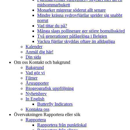
midsommarbukett
Monarker migrerar söderut allt senare
Mindre kräsna sydrovfjärilar sprider sig snabbt
norrut
Vad tittar du på?
Många slags pollinerare ger större bomullsskörd
Två generationer påfågelöga i Belgien
Vackra fjärilar skyddas oftare än alldagliga
Kalender
Anmäl dig här!
Din sida
Om oss
Kontakt och bakgrund
Bakgrund
Vad gör vi
Filmer
Årsrapporter
Biogeografisk uppföljning
Nyhetsbrev
In English
Butterfly Indicators
Kontakta oss
Övervakningen
Rapportera eller sök
Rapportera
Rapportera från punktlokal