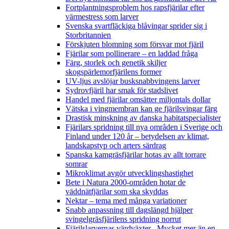
Fortplantningsproblem hos rapsfjärilar efter
värmestress som larver
Svenska svartfläckiga blåvingar sprider sig i
Storbritannien
Förskjuten blomning som försvar mot fjäril
Fjärilar som pollinerare – en laddad fråga
Färg, storlek och genetik skiljer
skogspärlemorfjärilens former
UV-ljus avslöjar busksnabbvingens larver
Sydrovfjäril har smak för stadslivet
Handel med fjärilar omsätter miljontals dollar
Vätska i vingmembran kan ge fjärilsvingar färg
Drastisk minskning av danska habitatspecialister
Fjärilars spridning till nya områden i Sverige och
Finland under 120 år
– betydelsen av klimat,
landskapstyp och arters särdrag
Spanska kamgräsfjärilar hotas av allt torrare
somrar
Mikroklimat avgör utvecklingshastighet
Bete i Natura 2000-områden hotar de
väddnätfjärilar som ska skyddas
Nektar – tema med många variationer
Snabb anpassning till dagslängd hjälper
svingelgräsfjärilens spridning norrut
Fjärilslarvernas värdväxter– Mycket mer än en