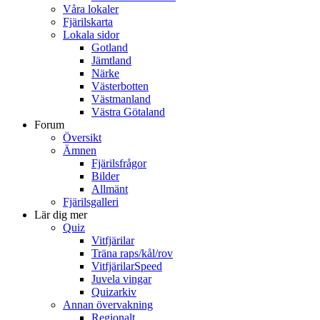
Våra lokaler
Fjärilskarta
Lokala sidor
Gotland
Jämtland
Närke
Västerbotten
Västmanland
Västra Götaland
Forum
Översikt
Ämnen
Fjärilsfrågor
Bilder
Allmänt
Fjärilsgalleri
Lär dig mer
Quiz
Vitfjärilar
Träna raps/kål/rov
VitfjärilarSpeed
Juvela vingar
Quizarkiv
Annan övervakning
Regionalt