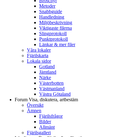
Broschyr
Metoder
Snabbguide
Handledning
Miljöbeskrivning
Viktigaste filerna
Slingprotokoll
Punktprotokoll
Länkar & mer filer
Våra lokaler
Fjärilskarta
Lokala sidor
Gotland
Jämtland
Närke
Västerbotten
Västmanland
Västra Götaland
Forum
Visa, diskutera, artbestäm
Översikt
Ämnen
Fjärilsfrågor
Bilder
Allmänt
Fjärilsgalleri