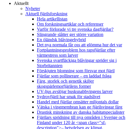
Aktuellt
Nyheter
Aktuell fjärilsforskning
Hela artikellistan
Om forskningsartiklar och referenser
Varför förlorade vi tre svenska dagfjärilar?
Slingrande slåtter ger större variation
En öländsk blåvingehybrid
Det nya normala får oss att glömma hur det var
Fortplantningsproblem hos rapsfjärilar efter
värmestress som larver
Svenska svartfläckiga blåvingar sprider sig i
Storbritannien
Förskjuten blomning som försvar mot fjäril
Fjärilar som pollinerare – en laddad fråga
Färg, storlek och genetik skiljer
skogspärlemorfjärilens former
UV-ljus avslöjar busksnabbvingens larver
Sydrovfjäril har smak för stadslivet
Handel med fjärilar omsätter miljontals dollar
Vätska i vingmembran kan ge fjärilsvingar färg
Drastisk minskning av danska habitatspecialister
Fjärilars spridning till nya områden i Sverige och
Finland under 120 år <span class="sf-
description">– betydelsen av klimat,