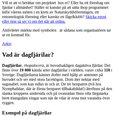
Vill ni att vi berättar om projektet hos er? Eller ha ett föredrag om
fjärilar i allmänhet? Håller ni kanske på att sätta ihop programmet
inför vårens möten i en krets av Naturskyddsföreningen, ett
entomologisk förening eller kanske en fågelklubb?
Skicka epost
eller ring så ser vi om det går att ordna.
Aktiviteter märkta med symbolen
är sådana som organisatören tar
ut en kostnad för.
Arkiv
Vad är dagfjärilar?
Dagfjärilar
,
rhopalocera
, är huvudsakligen dagaktiva fjärilar. Det
finns över
19 000
kända arter dagfjärilar i världen, varav cirka
110
i
Sverige. Dagfjärilarna känner dofter med hjälp av antenner på
huvudet och ser med stora facettögon. Dom äter nektar med
sugsnabel, som kan rullas in och ut. De tre benparen (två hos
Nymphalidae, där är första benparet tillbakabildat!) återfinns på den
slanka kroppens undersida och på ovansidan finns ofta färgstarka
brett triangulära vingar som när de vilar är resta mot varandra över
ryggen.
Exempel på dagfjärilar