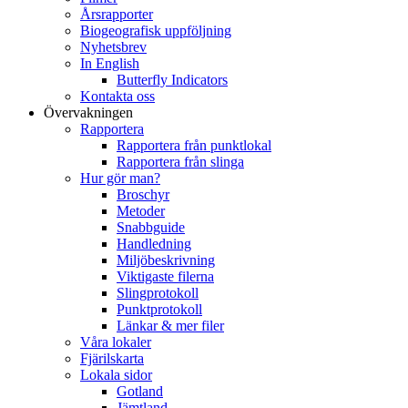
Årsrapporter
Biogeografisk uppföljning
Nyhetsbrev
In English
Butterfly Indicators
Kontakta oss
Övervakningen
Rapportera
Rapportera från punktlokal
Rapportera från slinga
Hur gör man?
Broschyr
Metoder
Snabbguide
Handledning
Miljöbeskrivning
Viktigaste filerna
Slingprotokoll
Punktprotokoll
Länkar & mer filer
Våra lokaler
Fjärilskarta
Lokala sidor
Gotland
Jämtland