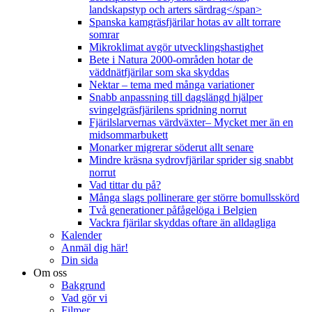
landskapstyp och arters särdrag</span>
Spanska kamgräsfjärilar hotas av allt torrare
somrar
Mikroklimat avgör utvecklingshastighet
Bete i Natura 2000-områden hotar de
väddnätfjärilar som ska skyddas
Nektar – tema med många variationer
Snabb anpassning till dagslängd hjälper
svingelgräsfjärilens spridning norrut
Fjärilslarvernas värdväxter– Mycket mer än en
midsommarbukett
Monarker migrerar söderut allt senare
Mindre kräsna sydrovfjärilar sprider sig snabbt
norrut
Vad tittar du på?
Många slags pollinerare ger större bomullsskörd
Två generationer påfågelöga i Belgien
Vackra fjärilar skyddas oftare än alldagliga
Kalender
Anmäl dig här!
Din sida
Om oss
Bakgrund
Vad gör vi
Filmer