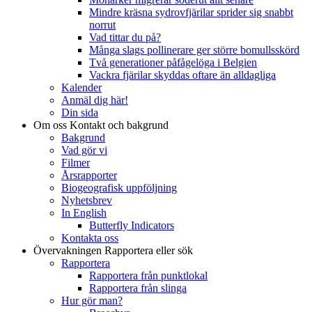
Mindre kräsna sydrovfjärilar sprider sig snabbt
norrut
Vad tittar du på?
Många slags pollinerare ger större bomullsskörd
Två generationer påfågelöga i Belgien
Vackra fjärilar skyddas oftare än alldagliga
Kalender
Anmäl dig här!
Din sida
Om oss
Kontakt och bakgrund
Bakgrund
Vad gör vi
Filmer
Årsrapporter
Biogeografisk uppföljning
Nyhetsbrev
In English
Butterfly Indicators
Kontakta oss
Övervakningen
Rapportera eller sök
Rapportera
Rapportera från punktlokal
Rapportera från slinga
Hur gör man?