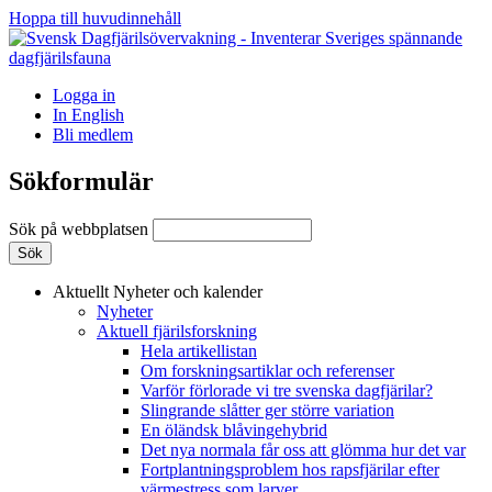
Hoppa till huvudinnehåll
Logga in
In English
Bli medlem
Sökformulär
Sök på webbplatsen
Aktuellt
Nyheter och kalender
Nyheter
Aktuell fjärilsforskning
Hela artikellistan
Om forskningsartiklar och referenser
Varför förlorade vi tre svenska dagfjärilar?
Slingrande slåtter ger större variation
En öländsk blåvingehybrid
Det nya normala får oss att glömma hur det var
Fortplantningsproblem hos rapsfjärilar efter
värmestress som larver