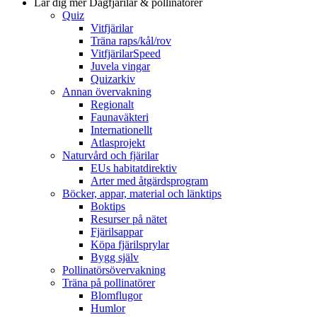
Lär dig mer
Dagfjärilar & pollinatörer
Quiz
Vitfjärilar
Träna raps/kål/rov
VitfjärilarSpeed
Juvela vingar
Quizarkiv
Annan övervakning
Regionalt
Faunaväkteri
Internationellt
Atlasprojekt
Naturvård och fjärilar
EUs habitatdirektiv
Arter med åtgärdsprogram
Böcker, appar, material och länktips
Boktips
Resurser på nätet
Fjärilsappar
Köpa fjärilsprylar
Bygg själv
Pollinatörsövervakning
Träna på pollinatörer
Blomflugor
Humlor