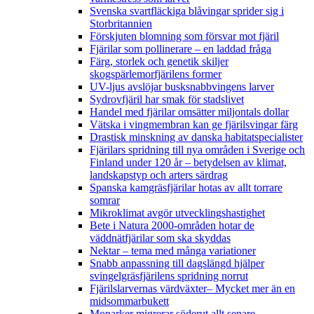
Svenska svartfläckiga blåvingar sprider sig i
Storbritannien
Förskjuten blomning som försvar mot fjäril
Fjärilar som pollinerare – en laddad fråga
Färg, storlek och genetik skiljer
skogspärlemorfjärilens former
UV-ljus avslöjar busksnabbvingens larver
Sydrovfjäril har smak för stadslivet
Handel med fjärilar omsätter miljontals dollar
Vätska i vingmembran kan ge fjärilsvingar färg
Drastisk minskning av danska habitatspecialister
Fjärilars spridning till nya områden i Sverige och
Finland under 120 år
– betydelsen av klimat,
landskapstyp och arters särdrag
Spanska kamgräsfjärilar hotas av allt torrare
somrar
Mikroklimat avgör utvecklingshastighet
Bete i Natura 2000-områden hotar de
väddnätfjärilar som ska skyddas
Nektar – tema med många variationer
Snabb anpassning till dagslängd hjälper
svingelgräsfjärilens spridning norrut
Fjärilslarvernas värdväxter– Mycket mer än en
midsommarbukett
Monarker migrerar söderut allt senare