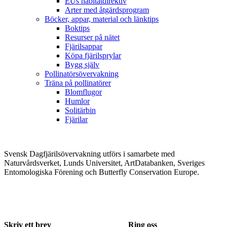
EUs habitatdirektiv
Arter med åtgärdsprogram
Böcker, appar, material och länktips
Boktips
Resurser på nätet
Fjärilsappar
Köpa fjärilsprylar
Bygg själv
Pollinatörsövervakning
Träna på pollinatörer
Blomflugor
Humlor
Solitärbin
Fjärilar
Svensk Dagfjärilsövervakning utförs i samarbete med
Naturvårdsverket, Lunds Universitet, ArtDatabanken, Sveriges
Entomologiska Förening och Butterfly Conservation Europe.
Skriv ett brev
Ring oss