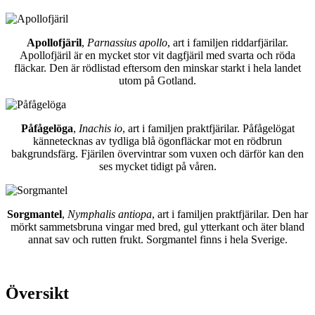
Apollofjäril
,
Parnassius apollo
, art i familjen riddarfjärilar.
Apollofjäril är en mycket stor vit dagfjäril med svarta och röda
fläckar. Den är rödlistad eftersom den minskar starkt i hela landet
utom på Gotland.
Påfågelöga
,
Inachis io
, art i familjen praktfjärilar. Påfågelögat
kännetecknas av tydliga blå ögonfläckar mot en rödbrun
bakgrundsfärg. Fjärilen övervintrar som vuxen och därför kan den
ses mycket tidigt på våren.
Sorgmantel
,
Nymphalis antiopa
, art i familjen praktfjärilar. Den har
mörkt sammetsbruna vingar med bred, gul ytterkant och äter bland
annat sav och rutten frukt. Sorgmantel finns i hela Sverige.
Översikt