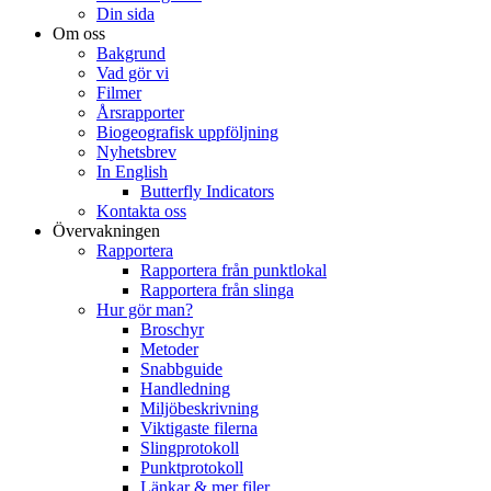
Din sida
Om oss
Bakgrund
Vad gör vi
Filmer
Årsrapporter
Biogeografisk uppföljning
Nyhetsbrev
In English
Butterfly Indicators
Kontakta oss
Övervakningen
Rapportera
Rapportera från punktlokal
Rapportera från slinga
Hur gör man?
Broschyr
Metoder
Snabbguide
Handledning
Miljöbeskrivning
Viktigaste filerna
Slingprotokoll
Punktprotokoll
Länkar & mer filer