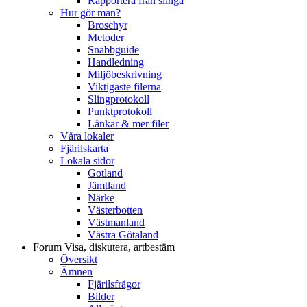
Rapportera från slinga
Hur gör man?
Broschyr
Metoder
Snabbguide
Handledning
Miljöbeskrivning
Viktigaste filerna
Slingprotokoll
Punktprotokoll
Länkar & mer filer
Våra lokaler
Fjärilskarta
Lokala sidor
Gotland
Jämtland
Närke
Västerbotten
Västmanland
Västra Götaland
Forum
Visa, diskutera, artbestäm
Översikt
Ämnen
Fjärilsfrågor
Bilder