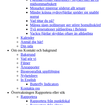
midsommarbukett
Monarker migrerar söderut allt senare
Mindre kräsna sydrovfjärilar sprider sig snabbt
norrut
Vad tittar du på?
Många slags pollinerare ger större bomullsskörd
Två generationer påfågelöga i Belgien
Vackra fjärilar skyddas oftare än alldagliga
Kalender
Anmäl dig här!
Din sida
Om oss
Kontakt och bakgrund
Bakgrund
Vad gör vi
Filmer
Årsrapporter
Biogeografisk uppföljning
Nyhetsbrev
In English
Butterfly Indicators
Kontakta oss
Övervakningen
Rapportera eller sök
Rapportera
Rapportera från punktlokal