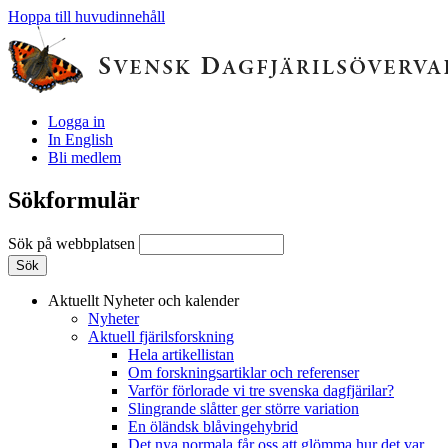
Hoppa till huvudinnehåll
Logga in
In English
Bli medlem
Sökformulär
Sök på webbplatsen
Aktuellt
Nyheter och kalender
Nyheter
Aktuell fjärilsforskning
Hela artikellistan
Om forskningsartiklar och referenser
Varför förlorade vi tre svenska dagfjärilar?
Slingrande slåtter ger större variation
En öländsk blåvingehybrid
Det nya normala får oss att glömma hur det var