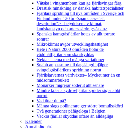
Vätska i vingmembran kan ge fjärilsvingar färg
Drastisk minskning av danska habitatspecialister
Fjärilars spridning till nya områden i Sverige och
Finland under 120 år <span class="sf-
description">– betydelsen av klimat,
landskapstyp och arters särdrag</span>
Spanska kamgräsfjärilar hotas av allt torrare
somrar
Mikroklimat avgör utvecklingshastighet
Bete i Natura 2000-områden hotar de
väddnätfjärilar som ska skyddas
Nektar – tema med många variationer
Snabb anpassning till dagslängd hjälper
svingelgräsfjärilens spridning norrut
Fjärilslarvernas värdväxter– Mycket mer än en
midsommarbukett
Monarker migrerar söderut allt senare
Mindre kräsna sydrovfjärilar sprider sig snabbt
norrut
Vad tittar du på?
Många slags pollinerare ger större bomullsskörd
Två generationer påfågelöga i Belgien
Vackra fjärilar skyddas oftare än alldagliga
Kalender
Anmäl dig här!