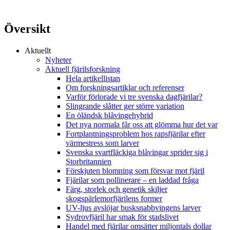
Översikt
Aktuellt
Nyheter
Aktuell fjärilsforskning
Hela artikellistan
Om forskningsartiklar och referenser
Varför förlorade vi tre svenska dagfjärilar?
Slingrande slåtter ger större variation
En öländsk blåvingehybrid
Det nya normala får oss att glömma hur det var
Fortplantningsproblem hos rapsfjärilar efter
värmestress som larver
Svenska svartfläckiga blåvingar sprider sig i
Storbritannien
Förskjuten blomning som försvar mot fjäril
Fjärilar som pollinerare – en laddad fråga
Färg, storlek och genetik skiljer
skogspärlemorfjärilens former
UV-ljus avslöjar busksnabbvingens larver
Sydrovfjäril har smak för stadslivet
Handel med fjärilar omsätter miljontals dollar