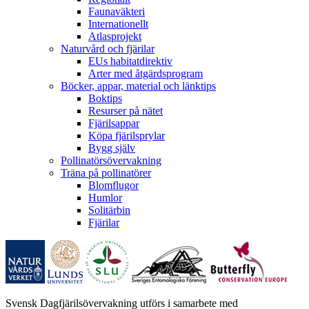
Faunaväkteri
Internationellt
Atlasprojekt
Naturvård och fjärilar
EUs habitatdirektiv
Arter med åtgärdsprogram
Böcker, appar, material och länktips
Boktips
Resurser på nätet
Fjärilsappar
Köpa fjärilsprylar
Bygg själv
Pollinatörsövervakning
Träna på pollinatörer
Blomflugor
Humlor
Solitärbin
Fjärilar
Svensk Dagfjärilsövervakning utförs i samarbete med