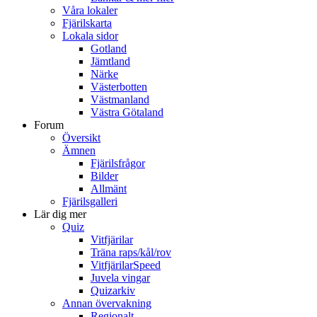
Våra lokaler
Fjärilskarta
Lokala sidor
Gotland
Jämtland
Närke
Västerbotten
Västmanland
Västra Götaland
Forum
Översikt
Ämnen
Fjärilsfrågor
Bilder
Allmänt
Fjärilsgalleri
Lär dig mer
Quiz
Vitfjärilar
Träna raps/kål/rov
VitfjärilarSpeed
Juvela vingar
Quizarkiv
Annan övervakning
Regionalt