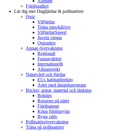
Allmänt
Fjärilsgalleri
Lär dig mer
Dagfjärilar & pollinatörer
Quiz
Vitfjärilar
Träna raps/kål/rov
VitfjärilarSpeed
Juvela vingar
Quizarkiv
Annan övervakning
Regionalt
Faunaväkteri
Internationellt
Atlasprojekt
Naturvård och fjärilar
EUs habitatdirektiv
Arter med åtgärdsprogram
Böcker, appar, material och länktips
Boktips
Resurser på nätet
Fjärilsappar
Köpa fjärilsprylar
Bygg själv
Pollinatörsövervakning
Träna på pollinatörer