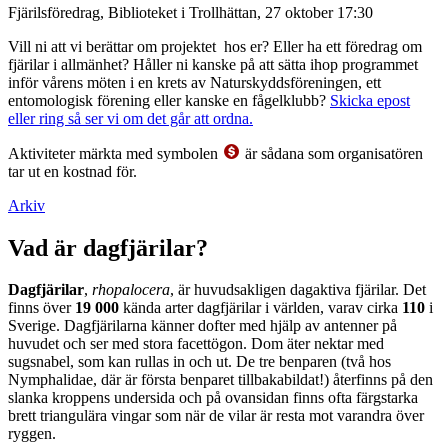
Fjärilsföredrag, Biblioteket i Trollhättan, 27 oktober 17:30
Vill ni att vi berättar om projektet hos er? Eller ha ett föredrag om
fjärilar i allmänhet? Håller ni kanske på att sätta ihop programmet
inför vårens möten i en krets av Naturskyddsföreningen, ett
entomologisk förening eller kanske en fågelklubb?
Skicka epost
eller ring så ser vi om det går att ordna.
Aktiviteter märkta med symbolen
är sådana som organisatören
tar ut en kostnad för.
Arkiv
Vad är dagfjärilar?
Dagfjärilar
,
rhopalocera
, är huvudsakligen dagaktiva fjärilar. Det
finns över
19 000
kända arter dagfjärilar i världen, varav cirka
110
i
Sverige. Dagfjärilarna känner dofter med hjälp av antenner på
huvudet och ser med stora facettögon. Dom äter nektar med
sugsnabel, som kan rullas in och ut. De tre benparen (två hos
Nymphalidae, där är första benparet tillbakabildat!) återfinns på den
slanka kroppens undersida och på ovansidan finns ofta färgstarka
brett triangulära vingar som när de vilar är resta mot varandra över
ryggen.