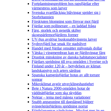
Fortplantningsproblem hos rapsfjärilar efter
värmestress som larver
Svenska svartfläckiga blåvingar sprider sig i
Storbritannien
Förskjuten blomning som försvar mot fjäril
Fjärilar som pollinerare – en laddad fråga
Färg, storlek och genetik skiljer
skogspärlemorfjärilens former
UV-ljus avslöjar busksnabbvingens larver
Sydrovfjäril har smak för stadslivet
Handel med fjärilar omsätter miljontals dollar
Vätska i vingmembran kan ge fjärilsvingar färg
Drastisk minskning av danska habitatspecialister
Fjärilars spridning till nya områden i Sverige och
Finland under 120 år
– betydelsen av klimat,
landskapstyp och arters särdrag
Spanska kamgräsfjärilar hotas av allt torrare
somrar
Mikroklimat avgör utvecklingshastighet
Bete i Natura 2000-områden hotar de
väddnätfjärilar som ska skyddas
Nektar – tema med många variationer
Snabb anpassning till dagslängd hjälper
svingelgräsfjärilens spridning norrut
Fjärilslarvernas värdväxter– Mycket mer än en