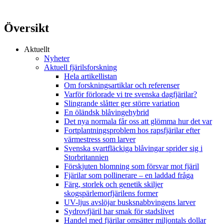
Översikt
Aktuellt
Nyheter
Aktuell fjärilsforskning
Hela artikellistan
Om forskningsartiklar och referenser
Varför förlorade vi tre svenska dagfjärilar?
Slingrande slåtter ger större variation
En öländsk blåvingehybrid
Det nya normala får oss att glömma hur det var
Fortplantningsproblem hos rapsfjärilar efter
värmestress som larver
Svenska svartfläckiga blåvingar sprider sig i
Storbritannien
Förskjuten blomning som försvar mot fjäril
Fjärilar som pollinerare – en laddad fråga
Färg, storlek och genetik skiljer
skogspärlemorfjärilens former
UV-ljus avslöjar busksnabbvingens larver
Sydrovfjäril har smak för stadslivet
Handel med fjärilar omsätter miljontals dollar