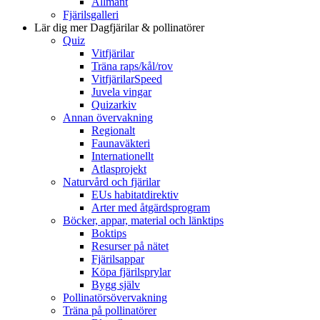
Allmänt
Fjärilsgalleri
Lär dig mer
Dagfjärilar & pollinatörer
Quiz
Vitfjärilar
Träna raps/kål/rov
VitfjärilarSpeed
Juvela vingar
Quizarkiv
Annan övervakning
Regionalt
Faunaväkteri
Internationellt
Atlasprojekt
Naturvård och fjärilar
EUs habitatdirektiv
Arter med åtgärdsprogram
Böcker, appar, material och länktips
Boktips
Resurser på nätet
Fjärilsappar
Köpa fjärilsprylar
Bygg själv
Pollinatörsövervakning
Träna på pollinatörer