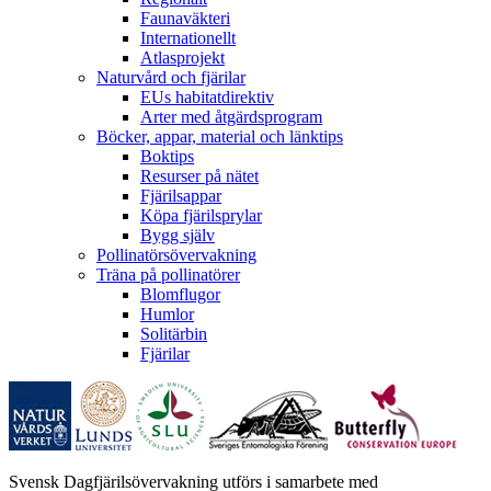
Faunaväkteri
Internationellt
Atlasprojekt
Naturvård och fjärilar
EUs habitatdirektiv
Arter med åtgärdsprogram
Böcker, appar, material och länktips
Boktips
Resurser på nätet
Fjärilsappar
Köpa fjärilsprylar
Bygg själv
Pollinatörsövervakning
Träna på pollinatörer
Blomflugor
Humlor
Solitärbin
Fjärilar
Svensk Dagfjärilsövervakning utförs i samarbete med