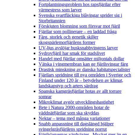
Fortplantningsproblem hos rapsfjärilar efter
värmestress som larver
Svenska svartfläckiga blåvingar sprider sig i
Storbritannien
Förskjuten blomning som försvar mot fjäril
Fjärilar som pollinerare – en laddad fråga
Färg, storlek och genetik skiljer
skogspärlemorfjärilens former
UV-ljus avslöjar busksnabbvingens larver
Sydrovfjäril har smak för stadslivet
Handel med fjärilar omsätter miljontals dollar
Vätska i vingmembran kan ge fjärilsvingar färg
Drastisk minskning av danska habitatspecialister
Fjärilars spridning till nya områden i Sverige och
Finland under 120 år
– betydelsen av klimat,
landskapstyp och arters särdrag
Spanska kamgräsfjärilar hotas av allt torrare
somrar
Mikroklimat avgör utvecklingshastighet
Bete i Natura 2000-områden hotar de
väddnätfjärilar som ska skyddas
Nektar – tema med många variationer
Snabb anpassning till dagslängd hjälper
svingelgräsfjärilens spridning norrut
Fjärilslarvernas värdväxter– Mycket mer än en