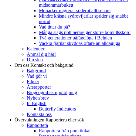
midsommarbukett
Monarker migrerar söderut allt senare
Mindre kräsna sydrovfjärilar sprider sig snabbt
norrut
Vad tittar du på?
Många slags pollinerare ger större bomullsskörd
Två generationer påfågelöga i Belgien
Vackra fjärilar skyddas oftare än alldagliga
Kalender
Anmäl dig här!
Din sida
Om oss
Kontakt och bakgrund
Bakgrund
Vad gör vi
Filmer
Årsrapporter
Biogeografisk uppföljning
Nyhetsbrev
In English
Butterfly Indicators
Kontakta oss
Övervakningen
Rapportera eller sök
Rapportera
Rapportera från punktlokal