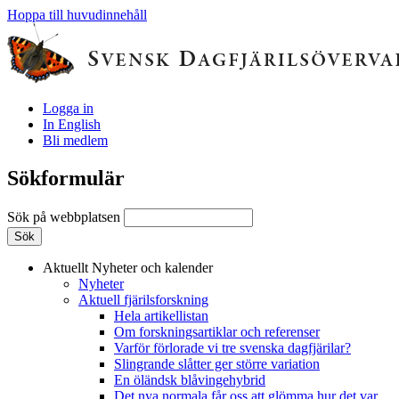
Hoppa till huvudinnehåll
Logga in
In English
Bli medlem
Sökformulär
Sök på webbplatsen
Aktuellt
Nyheter och kalender
Nyheter
Aktuell fjärilsforskning
Hela artikellistan
Om forskningsartiklar och referenser
Varför förlorade vi tre svenska dagfjärilar?
Slingrande slåtter ger större variation
En öländsk blåvingehybrid
Det nya normala får oss att glömma hur det var