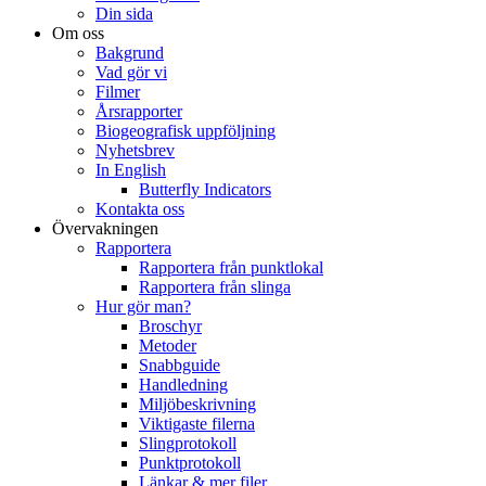
Din sida
Om oss
Bakgrund
Vad gör vi
Filmer
Årsrapporter
Biogeografisk uppföljning
Nyhetsbrev
In English
Butterfly Indicators
Kontakta oss
Övervakningen
Rapportera
Rapportera från punktlokal
Rapportera från slinga
Hur gör man?
Broschyr
Metoder
Snabbguide
Handledning
Miljöbeskrivning
Viktigaste filerna
Slingprotokoll
Punktprotokoll
Länkar & mer filer