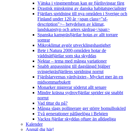
Vätska i vingmembran kan ge fjärilsvingar färg
Drastisk minskning av danska habitatspecialister
Fjärilars spridning till nya områden i Sverige och
Finland under 120 år <span class="sf-
description">– betydelsen av klimat,
landskapstyp och arters särdrag</span>
Spanska kamgräsfjärilar hotas av allt torrare
somrar
Mikroklimat avgör utvecklingshastighet
Bete i Natura 2000-områden hotar de
väddnätfjärilar som ska skyddas
Nektar – tema med många variationer
Snabb anpassning till dagslängd hjälper
svingelgräsfjärilens spridning norrut
Fjärilslarvernas värdväxter– Mycket mer än en
midsommarbukett
Monarker migrerar söderut allt senare
Mindre kräsna sydrovfjärilar sprider sig snabbt
norrut
Vad tittar du på?
Många slags pollinerare ger större bomullsskörd
Två generationer påfågelöga i Belgien
Vackra fjärilar skyddas oftare än alldagliga
Kalender
Anmäl dig här!