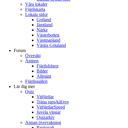
Våra lokaler
Fjärilskarta
Lokala sidor
Gotland
Jämtland
Närke
Västerbotten
Västmanland
Västra Götaland
Forum
Översikt
Ämnen
Fjärilsfrågor
Bilder
Allmänt
Fjärilsgalleri
Lär dig mer
Quiz
Vitfjärilar
Träna raps/kål/rov
VitfjärilarSpeed
Juvela vingar
Quizarkiv
Annan övervakning
Regionalt