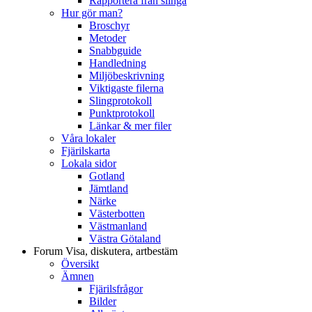
Rapportera från slinga
Hur gör man?
Broschyr
Metoder
Snabbguide
Handledning
Miljöbeskrivning
Viktigaste filerna
Slingprotokoll
Punktprotokoll
Länkar & mer filer
Våra lokaler
Fjärilskarta
Lokala sidor
Gotland
Jämtland
Närke
Västerbotten
Västmanland
Västra Götaland
Forum
Visa, diskutera, artbestäm
Översikt
Ämnen
Fjärilsfrågor
Bilder