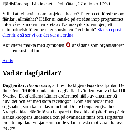
Fjärilsföredrag, Biblioteket i Trollhättan, 27 oktober 17:30
Vill ni att vi berättar om projektet hos er? Eller ha ett föredrag om
fjärilar i allmänhet? Håller ni kanske på att sätta ihop programmet
inför vårens möten i en krets av Naturskyddsföreningen, ett
entomologisk förening eller kanske en fågelklubb?
Skicka epost
eller ring så ser vi om det går att ordna.
Aktiviteter märkta med symbolen
är sådana som organisatören
tar ut en kostnad för.
Arkiv
Vad är dagfjärilar?
Dagfjärilar
,
rhopalocera
, är huvudsakligen dagaktiva fjärilar. Det
finns över
19 000
kända arter dagfjärilar i världen, varav cirka
110
i
Sverige. Dagfjärilarna känner dofter med hjälp av antenner på
huvudet och ser med stora facettögon. Dom äter nektar med
sugsnabel, som kan rullas in och ut. De tre benparen (två hos
Nymphalidae, där är första benparet tillbakabildat!) återfinns på den
slanka kroppens undersida och på ovansidan finns ofta färgstarka
brett triangulära vingar som när de vilar är resta mot varandra över
ryggen.