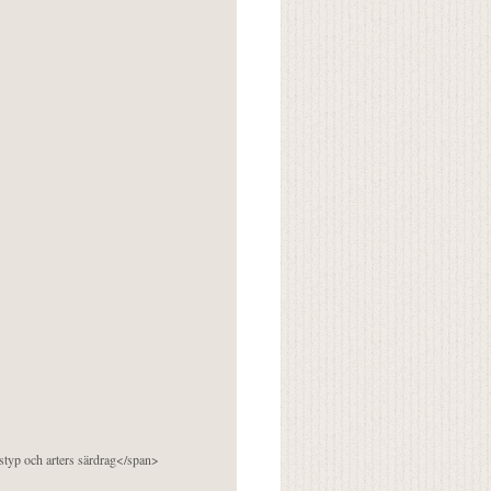
pstyp och arters särdrag</span>