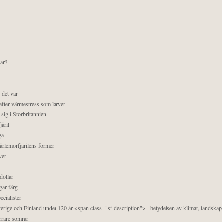
lar?
 det var
efter värmestress som larver
sig i Storbritannien
äril
ga
pärlemorfjärilens former
ver
dollar
gar färg
ecialister
 Sverige och Finland under 120 år <span class="sf-description">– betydelsen av klimat, landska
orrare somrar