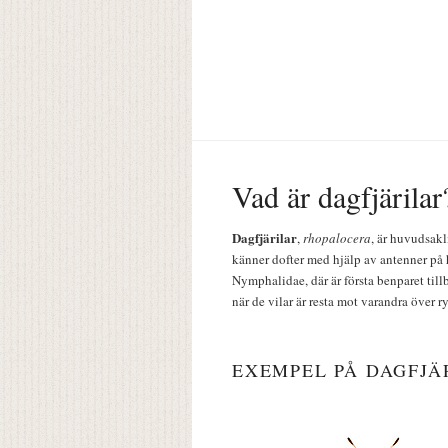
Vad är dagfjärilar
Dagfjärilar
,
rhopalocera
, är huvudsakl
känner dofter med hjälp av antenner på 
Nymphalidae, där är första benparet till
när de vilar är resta mot varandra över r
EXEMPEL PÅ DAGFJÄ