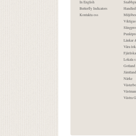
In English
Snabbgu
Butterfly Indicators
Handled
Kontakta oss
Miljöbes
Viktigast
Slingpro
Punktpro
Länkar &
Våra lok
Fjärilska
Lokala s
Gotland
Jämtlan
Närke
Västerbo
Västman
Västra G