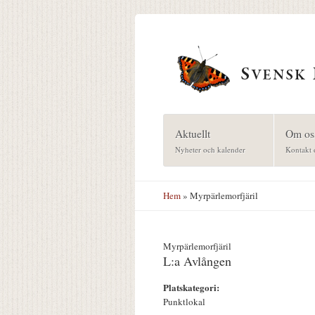
Hoppa till huvudinnehåll
Aktuellt
Om os
Nyheter och kalender
Kontakt 
Hem
» Myrpärlemorfjäril
Myrpärlemorfjäril
L:a Avlången
Platskategori:
Punktlokal