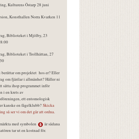
ring, Kulturens Östarp 28 juni
rsion, Konsthallen Norra Kvarken 11
rag, Biblioteket i Mjölby, 23
18:00
rag, Biblioteket i Trollhättan, 27
:30
vi berättar om projektet hos er? Eller
rag om fjärilar i allmänhet? Håller ni
tt sätta ihop programmet inför
n i en krets av
föreningen, ett entomologisk
ler kanske en fågelklubb?
Skicka
ring så ser vi om det går att ordna.
r märkta med symbolen
är sådana
tören tar ut en kostnad för.