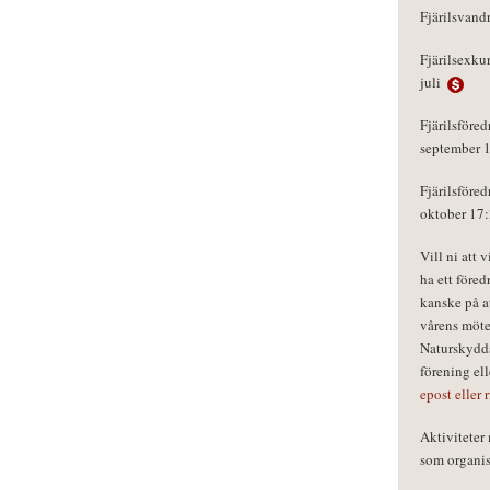
Fjärilsvand
Fjärilsexku
juli
Fjärilsföred
september 
Fjärilsföred
oktober 17
Vill ni att 
ha ett föred
kanske på a
vårens möte
Naturskydds
förening el
epost eller 
Aktivitete
som organisa