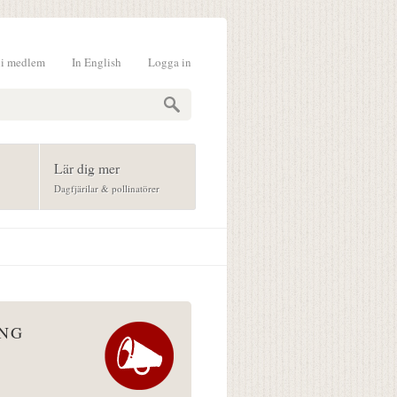
li medlem
In English
Logga in
formulär
Lär dig mer
Dagfjärilar & pollinatörer
ÅNG