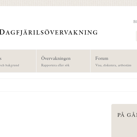
B
Sök
s
Övervakningen
Forum
och bakgrund
Rapportera eller sök
Visa, diskutera, artbestäm
PÅ G