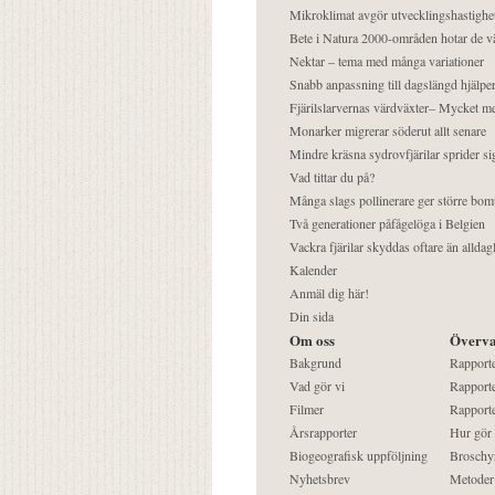
Mikroklimat avgör utvecklingshastighe
Bete i Natura 2000-områden hotar de v
Nektar – tema med många variationer
Snabb anpassning till dagslängd hjälper
Fjärilslarvernas värdväxter– Mycket 
Monarker migrerar söderut allt senare
Mindre kräsna sydrovfjärilar sprider si
Vad tittar du på?
Många slags pollinerare ger större bom
Två generationer påfågelöga i Belgien
Vackra fjärilar skyddas oftare än alldag
Kalender
Anmäl dig här!
Din sida
Om oss
Överva
Bakgrund
Rapport
Vad gör vi
Rapporte
Filmer
Rapporte
Årsrapporter
Hur gör
Biogeografisk uppföljning
Broschy
Nyhetsbrev
Metoder