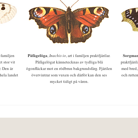
Påfågelöga
Sorgman
 i familjen
,
Inachis io
, art i familjen praktfjärilar.
t stor vit
Påfågelögat kännetecknas av tydliga blå
praktfjäri
r. Den är
ögonfläckar mot en rödbrun bakgrundsfärg. Fjärilen
med bred,
 hela landet
övervintrar som vuxen och därför kan den ses
och rutten
mycket tidigt på våren.