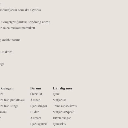
t
äddnätfjärilar som ska skyddas
 svingelgräsfjärilens spridning norrut
mer än en midsommarbukett
g snabbt norrut
ullsskörd
liga
kningen
Forum
Lär dig mer
era
Översikt
Quiz
ra från punktlokal
Ämnen
Vitfjärilar
ra från slinga
Fjärilsfrågor
Träna raps/kål/rov
 man?
Bilder
VitfjärilarSpeed
r
Allmänt
Juvela vingar
Fjärilsgalleri
Quizarkiv