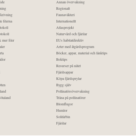
ide
Annan övervakning
ning
Regionalt
krivning
Faunaväkteri
e filerna
Internationellt
tokoll
Atlasprojekt
tokoll
Naturvård och fjärilar
 mer filer
EUs habitatdirektiv
aler
Arter med åtgärdsprogram
rta
Böcker, appar, material och länktips
idor
Boktips
Resurser på nätet
d
Fjärilsappar
Köpa fjärilsprylar
tten
Bygg själv
land
Pollinatörsövervakning
ötaland
Träna på pollinatörer
Blomflugor
Humlor
Solitärbin
Fjärilar