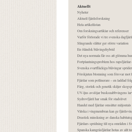
Aktuellt
Nyheter
Aktuell fjärilsforskning
Hela artikellistan
Om forskningsartiklar och referenser
Varför förlorade vi tre svenska dagfjäri
Slingrande slåtter ger större variation
En öländsk blåvingehybrid
Det nya normala får oss att glömma hur
Fortplantningsproblem hos rapsfjärilar 
Svenska svartfläckiga blåvingar sprider 
Förskjuten blomning som försvar mot fj
Fjärilar som pollinerare – en laddad frå
Färg, storlek och genetik skiljer skogs
UV-ljus avslöjar busksnabbvingens lar
Sydrovfjäril har smak för stadslivet
Handel med fjärilar omsätter miljontals 
Vätska i vingmembran kan ge fjärilsvin
Drastisk minskning av danska habitatsp
Fjärilars spridning till nya områden i
Spanska kamgräsfjärilar hotas av allt t