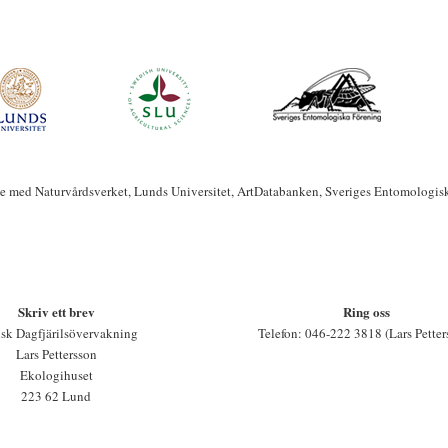
te med Naturvårdsverket, Lunds Universitet, ArtDatabanken, Sveriges Entomologis
Skriv ett brev
Ring oss
sk Dagfjärilsövervakning
Telefon: 046-222 3818 (Lars Petter
Lars Pettersson
Ekologihuset
223 62 Lund