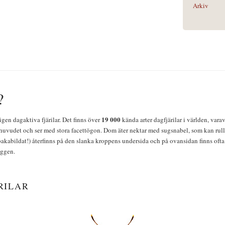
Arkiv
?
19 000
igen dagaktiva fjärilar. Det finns över
kända arter dagfjärilar i världen, vara
huvudet och ser med stora facettögon. Dom äter nektar med sugsnabel, som kan rulla
bakabildat!) återfinns på den slanka kroppens undersida och på ovansidan finns ofta 
yggen.
RILAR