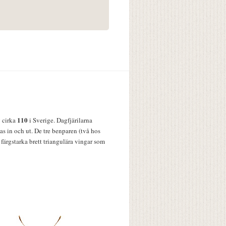
110
v cirka
i Sverige. Dagfjärilarna
s in och ut. De tre benparen (två hos
färgstarka brett triangulära vingar som