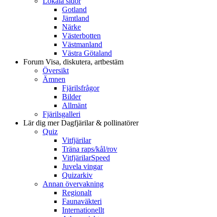
Lokala sidor
Gotland
Jämtland
Närke
Västerbotten
Västmanland
Västra Götaland
Forum
Visa, diskutera, artbestäm
Översikt
Ämnen
Fjärilsfrågor
Bilder
Allmänt
Fjärilsgalleri
Lär dig mer
Dagfjärilar & pollinatörer
Quiz
Vitfjärilar
Träna raps/kål/rov
VitfjärilarSpeed
Juvela vingar
Quizarkiv
Annan övervakning
Regionalt
Faunaväkteri
Internationellt