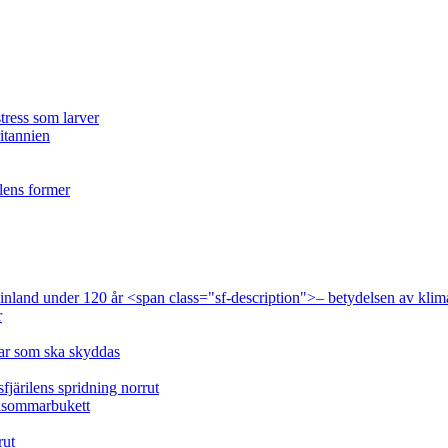
tress som larver
ritannien
ilens former
 Finland under 120 år <span class="sf-description">– betydelsen av klim
r
lar som ska skyddas
fjärilens spridning norrut
idsommarbukett
rut