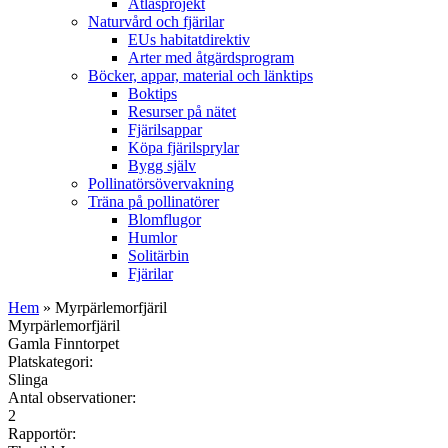
Atlasprojekt
Naturvård och fjärilar
EUs habitatdirektiv
Arter med åtgärdsprogram
Böcker, appar, material och länktips
Boktips
Resurser på nätet
Fjärilsappar
Köpa fjärilsprylar
Bygg själv
Pollinatörsövervakning
Träna på pollinatörer
Blomflugor
Humlor
Solitärbin
Fjärilar
Hem
» Myrpärlemorfjäril
Myrpärlemorfjäril
Gamla Finntorpet
Platskategori:
Slinga
Antal observationer:
2
Rapportör: