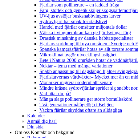
Fjärilar som pollinerare – en laddad fråga
Färg, storlek och genetik skiljer skogspärlemorfjär
UV-ljus avslöjar busksnabbvingens larver
Sydrovfjäril har smak för stadslivet
Handel med fjärilar omsätter miljontals dollar
Vätska i vingmembran kan ge fjärilsvingar färg
Drastisk minskning av danska habitatspecialister
Fjärilars spridning till nya områden i Sverige och
Spanska kamgräsfjärilar hotas av allt torrare somra
Mikroklimat avgör utvecklingshastighet
Bete i Natura 2000-områden hotar de väddnätfjäri
Nektar – tema med många variationer
Snabb anpassning till dagslängd hjälper svingelgräs
Fjärilslarvernas värdväxter– Mycket mer än en m
Monarker migrerar söderut allt senare
Mindre kräsna sydrovfjärilar sprider sig snabbt nor
Vad tittar du på?
Många slags pollinerare ger större bomullsskörd
Två generationer påfågelöga i Belgien
Vackra fjärilar skyddas oftare än alldagliga
Kalender
Anmäl dig här!
Din sida
Om oss
Kontakt och bakgrund
Bakgrund