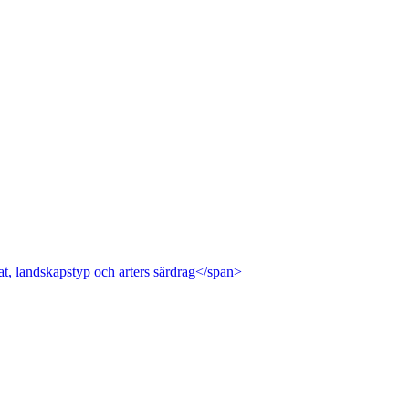
at, landskapstyp och arters särdrag</span>