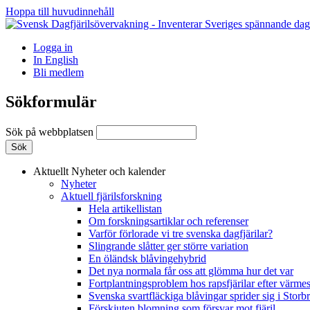
Hoppa till huvudinnehåll
Logga in
In English
Bli medlem
Sökformulär
Sök på webbplatsen
Aktuellt
Nyheter och kalender
Nyheter
Aktuell fjärilsforskning
Hela artikellistan
Om forskningsartiklar och referenser
Varför förlorade vi tre svenska dagfjärilar?
Slingrande slåtter ger större variation
En öländsk blåvingehybrid
Det nya normala får oss att glömma hur det var
Fortplantningsproblem hos rapsfjärilar efter värmes
Svenska svartfläckiga blåvingar sprider sig i Storb
Förskjuten blomning som försvar mot fjäril