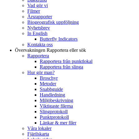
Vad gör vi
Filmer
Årsrapporter
Biogeografisk uppföljning
Nyhetsbrev
In English
Butterfly Indicators
Kontakta oss
Övervakningen
Rapportera eller sök
Rapportera
Rapportera från punktlokal
Rapportera från slinga
Hur gör man?
Broschyr
Metoder
Snabbguide
Handledning
Miljöbeskrivning
Viktigaste filerna
Slingprotokoll
Punktprotokoll
Länkar & mer filer
Våra lokaler
Fjärilskarta