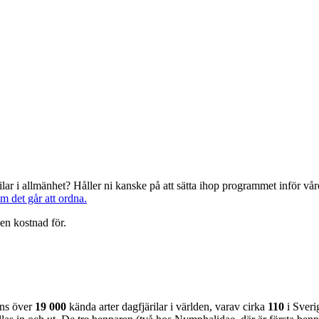
järilar i allmänhet? Håller ni kanske på att sätta ihop programmet inför 
om det går att ordna.
en kostnad för.
nns över
19 000
kända arter dagfjärilar i världen, varav cirka
110
i Sveri