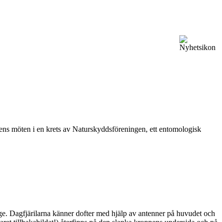
vårens möten i en krets av Naturskyddsföreningen, ett entomologisk
ge. Dagfjärilarna känner dofter med hjälp av antenner på huvudet och