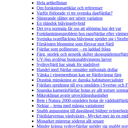
Hela artikellistan
Om forskningsartiklar och referenser
Varför förlorade vi tre svenska dagfjärilar?
Slingrande slåtter ger större variation
En öländsk blåvingehybrid
Det nya normala får oss att glömma hur det var
Fortplantningsproblem hos rapsfjärilar efter värmes
Svenska svartfläckiga blåvingar sprider sig i Storb
Förskjuten blomning som försvar mot fjäril
Fjärilar som pollinerare – en laddad fråga
Färg, storlek och genetik skiljer skogspärlemorfjär
UV-ljus avslöjar busksnabbvingens larver
Sydrovfjäril har smak för stadslivet
Handel med fjärilar omsätter miljontals dollar
Vätska i vingmembran kan ge fjärilsvingar färg
Drastisk minskning av danska habitatspecialister
Fjärilars spridning till nya områden i Sverige och
Spanska kamgräsfjärilar hotas av allt torrare somra
Mikroklimat avgör utvecklingshastighet
Bete i Natura 2000-områden hotar de väddnätfjäri
Nektar – tema med många variationer
Snabb anpassning till dagslängd hjälper svingelgräs
Fjärilslarvernas värdväxter– Mycket mer än en m
Monarker migrerar söderut allt senare
Mindre kräsna sydrovfjärilar sprider sig snabbt nor