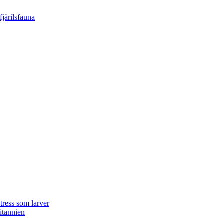
tress som larver
ritannien