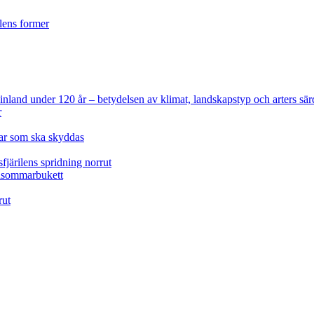
ilens former
 Finland under 120 år
– betydelsen av klimat, landskapstyp och arters sär
r
lar som ska skyddas
fjärilens spridning norrut
idsommarbukett
rut