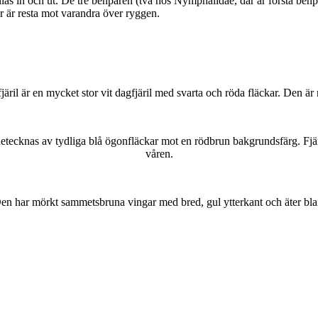
as in och ut. De tre benparen (två hos Nymphalidae, där är första benpa
ar är resta mot varandra över ryggen.
lofjäril är en mycket stor vit dagfjäril med svarta och röda fläckar. Den 
kännetecknas av tydliga blå ögonfläckar mot en rödbrun bakgrundsfärg. Fj
våren.
r. Den har mörkt sammetsbruna vingar med bred, gul ytterkant och äter bla