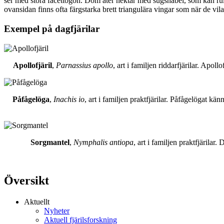
ser med stora facettögon. Dom äter nektar med sugsnabel, som kan rull
ovansidan finns ofta färgstarka brett triangulära vingar som när de vil
Exempel på dagfjärilar
Apollofjäril
,
Parnassius apollo
, art i familjen riddarfjärilar. Apol
Påfågelöga
,
Inachis io
, art i familjen praktfjärilar. Påfågelögat 
Sorgmantel
,
Nymphalis antiopa
, art i familjen praktfjärila
Översikt
Aktuellt
Nyheter
Aktuell fjärilsforskning