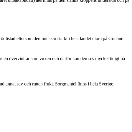
ret tillbakabildat!) återfinns på den slanka kroppens undersida och på
är rödlistad eftersom den minskar starkt i hela landet utom på Gotland.
ärilen övervintrar som vuxen och därför kan den ses mycket tidigt på
nd annat sav och rutten frukt. Sorgmantel finns i hela Sverige.