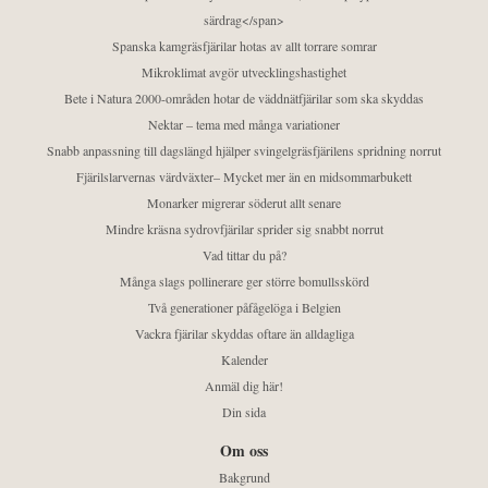
särdrag</span>
Spanska kamgräsfjärilar hotas av allt torrare somrar
Mikroklimat avgör utvecklingshastighet
Bete i Natura 2000-områden hotar de väddnätfjärilar som ska skyddas
Nektar – tema med många variationer
Snabb anpassning till dagslängd hjälper svingelgräsfjärilens spridning norrut
Fjärilslarvernas värdväxter– Mycket mer än en midsommarbukett
Monarker migrerar söderut allt senare
Mindre kräsna sydrovfjärilar sprider sig snabbt norrut
Vad tittar du på?
Många slags pollinerare ger större bomullsskörd
Två generationer påfågelöga i Belgien
Vackra fjärilar skyddas oftare än alldagliga
Kalender
Anmäl dig här!
Din sida
Om oss
Bakgrund