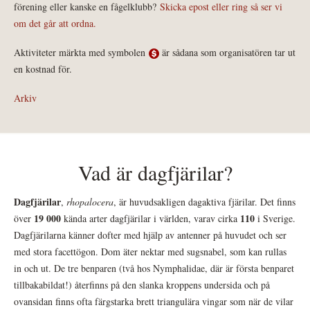
förening eller kanske en fågelklubb?
Skicka epost eller ring så ser vi
om det går att ordna.
Aktiviteter märkta med symbolen
är sådana som organisatören tar ut
en kostnad för.
Arkiv
Vad är dagfjärilar?
Dagfjärilar
,
rhopalocera
, är huvudsakligen dagaktiva fjärilar. Det finns
19 000
110
över
kända arter dagfjärilar i världen, varav cirka
i Sverige.
Dagfjärilarna känner dofter med hjälp av antenner på huvudet och ser
med stora facettögon. Dom äter nektar med sugsnabel, som kan rullas
in och ut. De tre benparen (två hos Nymphalidae, där är första benparet
tillbakabildat!) återfinns på den slanka kroppens undersida och på
ovansidan finns ofta färgstarka brett triangulära vingar som när de vilar