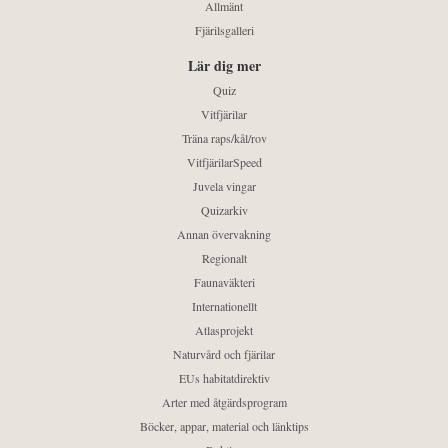
Allmänt
Fjärilsgalleri
Lär dig mer
Quiz
Vitfjärilar
Träna raps/kål/rov
VitfjärilarSpeed
Juvela vingar
Quizarkiv
Annan övervakning
Regionalt
Faunaväkteri
Internationellt
Atlasprojekt
Naturvård och fjärilar
EUs habitatdirektiv
Arter med åtgärdsprogram
Böcker, appar, material och länktips