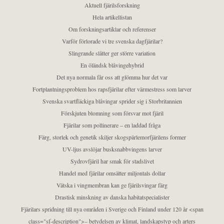
Aktuell fjärilsforskning
Hela artikellistan
Om forskningsartiklar och referenser
Varför förlorade vi tre svenska dagfjärilar?
Slingrande slåtter ger större variation
En öländsk blåvingehybrid
Det nya normala får oss att glömma hur det var
Fortplantningsproblem hos rapsfjärilar efter värmestress som larver
Svenska svartfläckiga blåvingar sprider sig i Storbritannien
Förskjuten blomning som försvar mot fjäril
Fjärilar som pollinerare – en laddad fråga
Färg, storlek och genetik skiljer skogspärlemorfjärilens former
UV-ljus avslöjar busksnabbvingens larver
Sydrovfjäril har smak för stadslivet
Handel med fjärilar omsätter miljontals dollar
Vätska i vingmembran kan ge fjärilsvingar färg
Drastisk minskning av danska habitatspecialister
Fjärilars spridning till nya områden i Sverige och Finland under 120 år <span
class="sf-description">– betydelsen av klimat, landskapstyp och arters