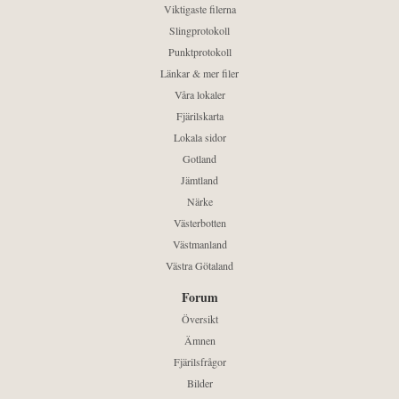
Viktigaste filerna
Slingprotokoll
Punktprotokoll
Länkar & mer filer
Våra lokaler
Fjärilskarta
Lokala sidor
Gotland
Jämtland
Närke
Västerbotten
Västmanland
Västra Götaland
Forum
Översikt
Ämnen
Fjärilsfrågor
Bilder