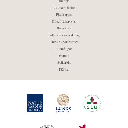
Boktips
Resurser på nätet
Fjärilsappar
Köpa fjärilsprylar
Bygg själv
Pollinatörsövervakning
Träna på pollinatörer
Blomflugor
Humlor
Solitärbin
Fjärilar