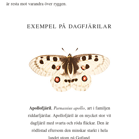
är resta mot varandra över ryggen.
EXEMPEL PÅ DAGFJÄRILAR
Apollofjäril
,
Parnassius apollo
, art i familjen
riddarfjärilar. Apollofjäril är en mycket stor vit
dagfjäril med svarta och röda fläckar. Den är
rödlistad eftersom den minskar starkt i hela
landet utom på Gotland.