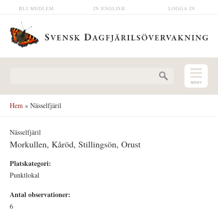
Hoppa till huvudinnehåll
BLI MEDLEM
IN ENGLISH
LOGGA IN
Sökformulär
Hem
» Nässelfjäril
Nässelfjäril
Morkullen, Kåröd, Stillingsön, Orust
Platskategori:
Punktlokal
Antal observationer:
6