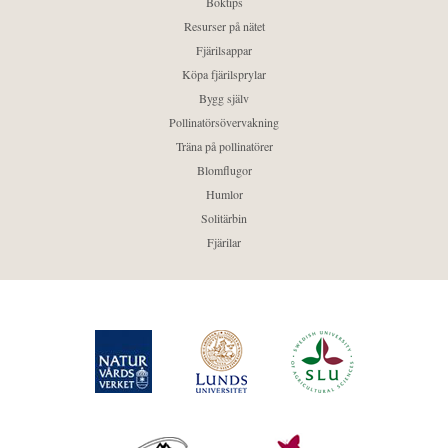
Boktips
Resurser på nätet
Fjärilsappar
Köpa fjärilsprylar
Bygg själv
Pollinatörsövervakning
Träna på pollinatörer
Blomflugor
Humlor
Solitärbin
Fjärilar