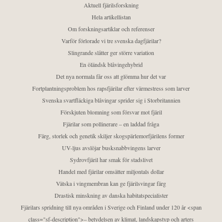
Aktuell fjärilsforskning
Hela artikellistan
Om forskningsartiklar och referenser
Varför förlorade vi tre svenska dagfjärilar?
Slingrande slåtter ger större variation
En öländsk blåvingehybrid
Det nya normala får oss att glömma hur det var
Fortplantningsproblem hos rapsfjärilar efter värmestress som larver
Svenska svartfläckiga blåvingar sprider sig i Storbritannien
Förskjuten blomning som försvar mot fjäril
Fjärilar som pollinerare – en laddad fråga
Färg, storlek och genetik skiljer skogspärlemorfjärilens former
UV-ljus avslöjar busksnabbvingens larver
Sydrovfjäril har smak för stadslivet
Handel med fjärilar omsätter miljontals dollar
Vätska i vingmembran kan ge fjärilsvingar färg
Drastisk minskning av danska habitatspecialister
Fjärilars spridning till nya områden i Sverige och Finland under 120 år <span
class="sf-description">– betydelsen av klimat, landskapstyp och arters