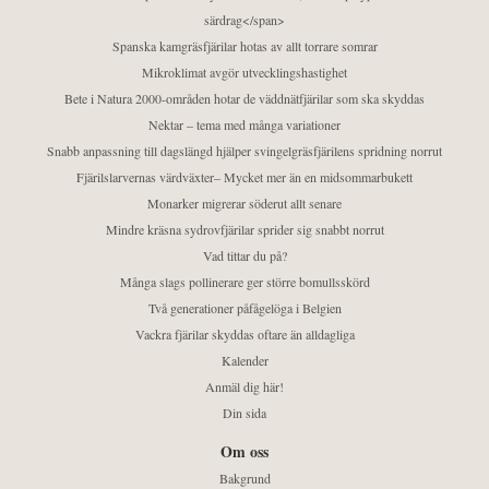
särdrag</span>
Spanska kamgräsfjärilar hotas av allt torrare somrar
Mikroklimat avgör utvecklingshastighet
Bete i Natura 2000-områden hotar de väddnätfjärilar som ska skyddas
Nektar – tema med många variationer
Snabb anpassning till dagslängd hjälper svingelgräsfjärilens spridning norrut
Fjärilslarvernas värdväxter– Mycket mer än en midsommarbukett
Monarker migrerar söderut allt senare
Mindre kräsna sydrovfjärilar sprider sig snabbt norrut
Vad tittar du på?
Många slags pollinerare ger större bomullsskörd
Två generationer påfågelöga i Belgien
Vackra fjärilar skyddas oftare än alldagliga
Kalender
Anmäl dig här!
Din sida
Om oss
Bakgrund