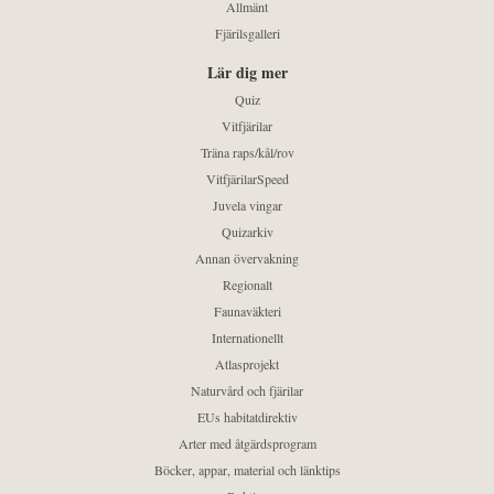
Allmänt
Fjärilsgalleri
Lär dig mer
Quiz
Vitfjärilar
Träna raps/kål/rov
VitfjärilarSpeed
Juvela vingar
Quizarkiv
Annan övervakning
Regionalt
Faunaväkteri
Internationellt
Atlasprojekt
Naturvård och fjärilar
EUs habitatdirektiv
Arter med åtgärdsprogram
Böcker, appar, material och länktips