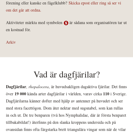
förening eller kanske en fågelklubb?
Skicka epost eller ring så ser vi
om det går att ordna.
Aktiviteter märkta med symbolen
är sådana som organisatören tar ut
en kostnad för.
Arkiv
Vad är dagfjärilar?
Dagfjärilar
,
rhopalocera
, är huvudsakligen dagaktiva fjärilar. Det finns
19 000
110
över
kända arter dagfjärilar i världen, varav cirka
i Sverige.
Dagfjärilarna känner dofter med hjälp av antenner på huvudet och ser
med stora facettögon. Dom äter nektar med sugsnabel, som kan rullas
in och ut. De tre benparen (två hos Nymphalidae, där är första benparet
tillbakabildat!) återfinns på den slanka kroppens undersida och på
ovansidan finns ofta färgstarka brett triangulära vingar som när de vilar