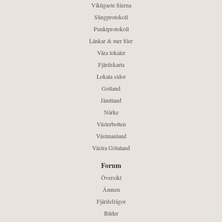
Viktigaste filerna
Slingprotokoll
Punktprotokoll
Länkar & mer filer
Våra lokaler
Fjärilskarta
Lokala sidor
Gotland
Jämtland
Närke
Västerbotten
Västmanland
Västra Götaland
Forum
Översikt
Ämnen
Fjärilsfrågor
Bilder