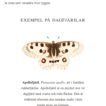
är resta mot varandra över ryggen.
EXEMPEL PÅ DAGFJÄRILAR
Apollofjäril
,
Parnassius apollo
, art i familjen
riddarfjärilar. Apollofjäril är en mycket stor vit
dagfjäril med svarta och röda fläckar. Den är
rödlistad eftersom den minskar starkt i hela
landet utom på Gotland.