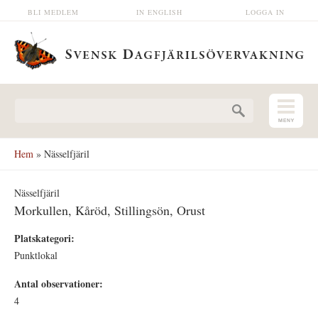
Hoppa till huvudinnehåll
BLI MEDLEM
IN ENGLISH
LOGGA IN
Sökformulär
Hem
» Nässelfjäril
Nässelfjäril
Morkullen, Kåröd, Stillingsön, Orust
Platskategori:
Punktlokal
Antal observationer:
4