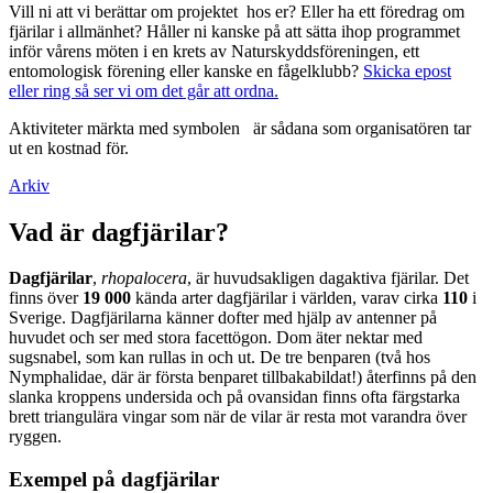
Vill ni att vi berättar om projektet hos er? Eller ha ett föredrag om
fjärilar i allmänhet? Håller ni kanske på att sätta ihop programmet
inför vårens möten i en krets av Naturskyddsföreningen, ett
entomologisk förening eller kanske en fågelklubb?
Skicka epost
eller ring så ser vi om det går att ordna.
Aktiviteter märkta med symbolen
är sådana som organisatören tar
ut en kostnad för.
Arkiv
Vad är dagfjärilar?
Dagfjärilar
,
rhopalocera
, är huvudsakligen dagaktiva fjärilar. Det
finns över
19 000
kända arter dagfjärilar i världen, varav cirka
110
i
Sverige. Dagfjärilarna känner dofter med hjälp av antenner på
huvudet och ser med stora facettögon. Dom äter nektar med
sugsnabel, som kan rullas in och ut. De tre benparen (två hos
Nymphalidae, där är första benparet tillbakabildat!) återfinns på den
slanka kroppens undersida och på ovansidan finns ofta färgstarka
brett triangulära vingar som när de vilar är resta mot varandra över
ryggen.
Exempel på dagfjärilar