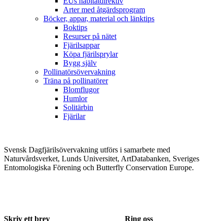
EUs habitatdirektiv
Arter med åtgärdsprogram
Böcker, appar, material och länktips
Boktips
Resurser på nätet
Fjärilsappar
Köpa fjärilsprylar
Bygg själv
Pollinatörsövervakning
Träna på pollinatörer
Blomflugor
Humlor
Solitärbin
Fjärilar
Svensk Dagfjärilsövervakning utförs i samarbete med
Naturvårdsverket, Lunds Universitet, ArtDatabanken, Sveriges
Entomologiska Förening och Butterfly Conservation Europe.
Skriv ett brev
Ring oss