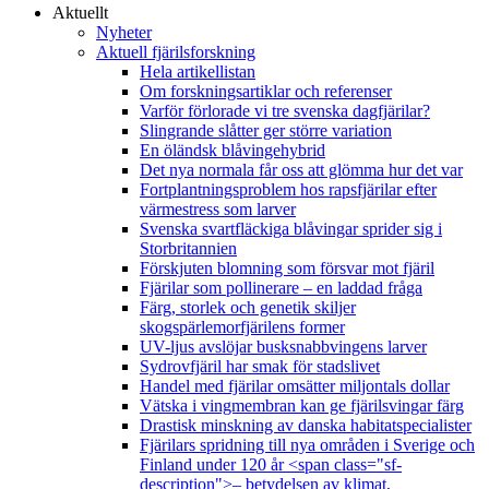
Aktuellt
Nyheter
Aktuell fjärilsforskning
Hela artikellistan
Om forskningsartiklar och referenser
Varför förlorade vi tre svenska dagfjärilar?
Slingrande slåtter ger större variation
En öländsk blåvingehybrid
Det nya normala får oss att glömma hur det var
Fortplantningsproblem hos rapsfjärilar efter
värmestress som larver
Svenska svartfläckiga blåvingar sprider sig i
Storbritannien
Förskjuten blomning som försvar mot fjäril
Fjärilar som pollinerare – en laddad fråga
Färg, storlek och genetik skiljer
skogspärlemorfjärilens former
UV-ljus avslöjar busksnabbvingens larver
Sydrovfjäril har smak för stadslivet
Handel med fjärilar omsätter miljontals dollar
Vätska i vingmembran kan ge fjärilsvingar färg
Drastisk minskning av danska habitatspecialister
Fjärilars spridning till nya områden i Sverige och
Finland under 120 år <span class="sf-
description">– betydelsen av klimat,