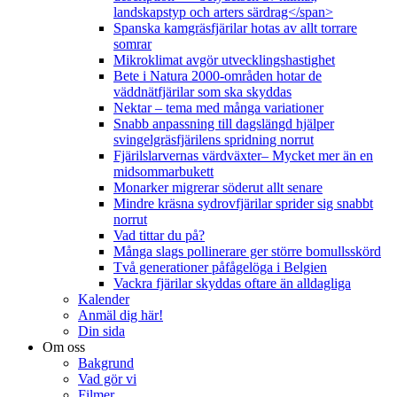
landskapstyp och arters särdrag</span>
Spanska kamgräsfjärilar hotas av allt torrare
somrar
Mikroklimat avgör utvecklingshastighet
Bete i Natura 2000-områden hotar de
väddnätfjärilar som ska skyddas
Nektar – tema med många variationer
Snabb anpassning till dagslängd hjälper
svingelgräsfjärilens spridning norrut
Fjärilslarvernas värdväxter– Mycket mer än en
midsommarbukett
Monarker migrerar söderut allt senare
Mindre kräsna sydrovfjärilar sprider sig snabbt
norrut
Vad tittar du på?
Många slags pollinerare ger större bomullsskörd
Två generationer påfågelöga i Belgien
Vackra fjärilar skyddas oftare än alldagliga
Kalender
Anmäl dig här!
Din sida
Om oss
Bakgrund
Vad gör vi
Filmer