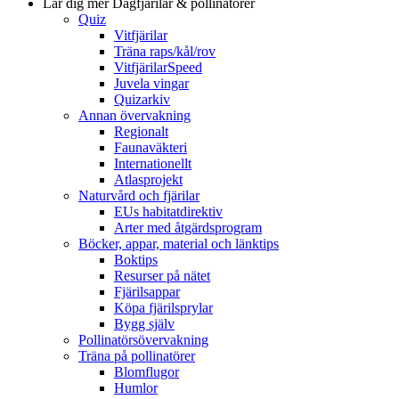
Lär dig mer
Dagfjärilar & pollinatörer
Quiz
Vitfjärilar
Träna raps/kål/rov
VitfjärilarSpeed
Juvela vingar
Quizarkiv
Annan övervakning
Regionalt
Faunaväkteri
Internationellt
Atlasprojekt
Naturvård och fjärilar
EUs habitatdirektiv
Arter med åtgärdsprogram
Böcker, appar, material och länktips
Boktips
Resurser på nätet
Fjärilsappar
Köpa fjärilsprylar
Bygg själv
Pollinatörsövervakning
Träna på pollinatörer
Blomflugor
Humlor