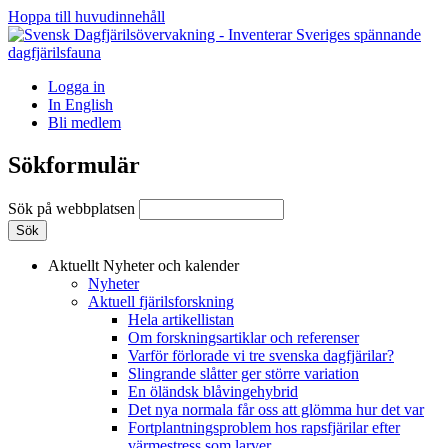
Hoppa till huvudinnehåll
Logga in
In English
Bli medlem
Sökformulär
Sök på webbplatsen
Aktuellt
Nyheter och kalender
Nyheter
Aktuell fjärilsforskning
Hela artikellistan
Om forskningsartiklar och referenser
Varför förlorade vi tre svenska dagfjärilar?
Slingrande slåtter ger större variation
En öländsk blåvingehybrid
Det nya normala får oss att glömma hur det var
Fortplantningsproblem hos rapsfjärilar efter
värmestress som larver