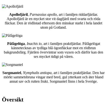
Apollofjäril
,
Parnassius apollo
, art i familjen riddarfjärilar.
Apollofjäril är en mycket stor vit dagfjäril med svarta och röda
fläckar. Den är rödlistad eftersom den minskar starkt i hela landet
utom på Gotland.
Påfågelöga
,
Inachis io
, art i familjen praktfjärilar. Påfågelögat
kännetecknas av tydliga blå ögonfläckar mot en rödbrun
bakgrundsfärg. Fjärilen övervintrar som vuxen och därför kan den
ses mycket tidigt på våren.
Sorgmantel
,
Nymphalis antiopa
, art i familjen praktfjärilar. Den har
mörkt sammetsbruna vingar med bred, gul ytterkant och äter bland
annat sav och rutten frukt. Sorgmantel finns i hela Sverige.
Översikt