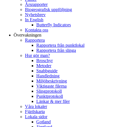
Årsrapporter
Biogeografisk uppföljning
Nyhetsbrev
In English
Butterfly Indicators
Kontakta oss
Övervakningen
Rapportera
Rapportera från punktlokal
Rapportera från slinga
Hur gör man?
Broschyr
Metoder
Snabbguide
Handledning
Miljöbeskrivning
Viktigaste filerna
Slingprotokoll
Punktprotokoll
Länkar & mer filer
Våra lokaler
Fjärilskarta
Lokala sidor
Gotland
Jämtland