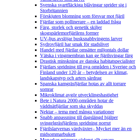
Svenska svartfläckiga blåvingar sprider sig i
Storbritannien
Förskjuten blomning som försvar mot fjäril
Fjärilar som pollinerare – en laddad fråga
Färg, storlek och genetik skiljer
skogspärlemorfjärilens former
UV-ljus avslöjar busksnabbvingens larver
Sydrovfjäril har smak för stadslivet
Handel med fjärilar omsätter miljontals dollar
Vätska i vingmembran kan ge fjärilsvingar färg
Drastisk minskning av danska habitatspecialister
Fjärilars spridning till nya områden i Sverige och
Finland under 120 år
– betydelsen av klimat,
landskapstyp och arters särdrag
Spanska kamgräsfjärilar hotas av allt torrare
somrar
Mikroklimat avgör utvecklingshastighet
Bete i Natura 2000-områden hotar de
väddnätfjärilar som ska skyddas
Nektar – tema med många variationer
Snabb anpassning till dagslängd hjälper
svingelgräsfjärilens spridning norrut
Fjärilslarvernas värdväxter– Mycket mer än en
midsommarbukett
Monarker migrerar söderut allt senare