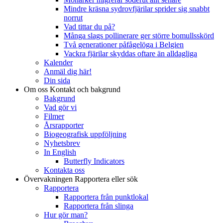
Mindre kräsna sydrovfjärilar sprider sig snabbt
norrut
Vad tittar du på?
Många slags pollinerare ger större bomullsskörd
Två generationer påfågelöga i Belgien
Vackra fjärilar skyddas oftare än alldagliga
Kalender
Anmäl dig här!
Din sida
Om oss
Kontakt och bakgrund
Bakgrund
Vad gör vi
Filmer
Årsrapporter
Biogeografisk uppföljning
Nyhetsbrev
In English
Butterfly Indicators
Kontakta oss
Övervakningen
Rapportera eller sök
Rapportera
Rapportera från punktlokal
Rapportera från slinga
Hur gör man?