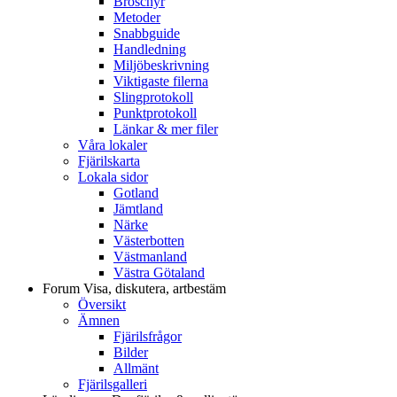
Broschyr
Metoder
Snabbguide
Handledning
Miljöbeskrivning
Viktigaste filerna
Slingprotokoll
Punktprotokoll
Länkar & mer filer
Våra lokaler
Fjärilskarta
Lokala sidor
Gotland
Jämtland
Närke
Västerbotten
Västmanland
Västra Götaland
Forum
Visa, diskutera, artbestäm
Översikt
Ämnen
Fjärilsfrågor
Bilder
Allmänt
Fjärilsgalleri