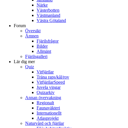
Närke
Västerbotten
Västmanland
Västra Götaland
Forum
Översikt
Ämnen
Fjärilsfrågor
Bilder
Allmänt
Fjärilsgalleri
Lär dig mer
Quiz
Vitfjärilar
Träna raps/kål/rov
VitfjärilarSpeed
Juvela vingar
Quizarkiv
Annan övervakning
Regionalt
Faunaväkteri
Internationellt
Atlasprojekt
Naturvård och fjärilar