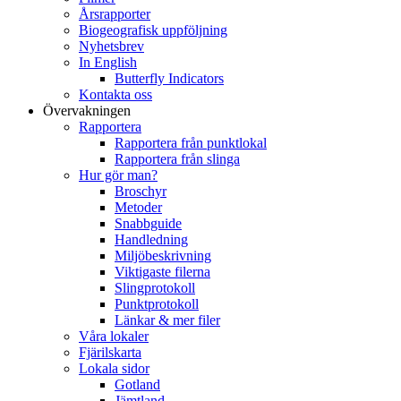
Årsrapporter
Biogeografisk uppföljning
Nyhetsbrev
In English
Butterfly Indicators
Kontakta oss
Övervakningen
Rapportera
Rapportera från punktlokal
Rapportera från slinga
Hur gör man?
Broschyr
Metoder
Snabbguide
Handledning
Miljöbeskrivning
Viktigaste filerna
Slingprotokoll
Punktprotokoll
Länkar & mer filer
Våra lokaler
Fjärilskarta
Lokala sidor
Gotland
Jämtland