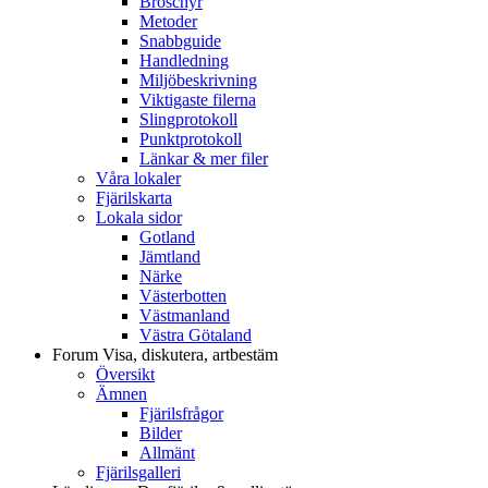
Broschyr
Metoder
Snabbguide
Handledning
Miljöbeskrivning
Viktigaste filerna
Slingprotokoll
Punktprotokoll
Länkar & mer filer
Våra lokaler
Fjärilskarta
Lokala sidor
Gotland
Jämtland
Närke
Västerbotten
Västmanland
Västra Götaland
Forum
Visa, diskutera, artbestäm
Översikt
Ämnen
Fjärilsfrågor
Bilder
Allmänt
Fjärilsgalleri