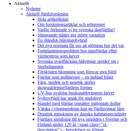
Aktuellt
Nyheter
Aktuell fjärilsforskning
Hela artikellistan
Om forskningsartiklar och referenser
Varför förlorade vi tre svenska dagfjärilar?
Slingrande slåtter ger större variation
En öländsk blåvingehybrid
Det nya normala får oss att glömma hur det var
Fortplantningsproblem hos rapsfjärilar efter
värmestress som larver
Svenska svartfläckiga blåvingar sprider sig i
Storbritannien
Förskjuten blomning som försvar mot fjäril
Fjärilar som pollinerare – en laddad fråga
Färg, storlek och genetik skiljer
skogspärlemorfjärilens former
UV-ljus avslöjar busksnabbvingens larver
Sydrovfjäril har smak för stadslivet
Handel med fjärilar omsätter miljontals dollar
Vätska i vingmembran kan ge fjärilsvingar färg
Drastisk minskning av danska habitatspecialister
Fjärilars spridning till nya områden i Sverige och
Finland under 120 år <span class="sf-
description">– betydelsen av klimat,