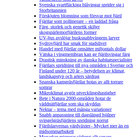
Svenska svartfläckiga blåvingar sprider sig i
Storbritannien
Förskjuten blomning som försvar mot fjäril
Fjärilar som pollinerare – en laddad fråga
Färg, storlek och genetik skiljer
skogspärlemorfjärilens former
UV-ljus avslöjar busksnabbvingens larver
Sydrovfjäril har smak för stadslivet
Handel med fjärilar omsätter miljontals dollar
Vätska i vingmembran kan ge fjärilsvingar färg
Drastisk minskning av danska habitatspecialister
Fjärilars spridning till nya områden i Sverige och
Finland under 120 år
– betydelsen av klimat,
landskapstyp och arters särdrag
Spanska kamgräsfjärilar hotas av allt torrare
somrar
Mikroklimat avgör utvecklingshastighet
Bete i Natura 2000-områden hotar de
väddnätfjärilar som ska skyddas
Nektar – tema med många variationer
Snabb anpassning till dagslängd hjälper
svingelgräsfjärilens spridning norrut
Fjärilslarvernas värdväxter– Mycket mer än en
midsommarbukett
Monarker migrerar söderut allt senare