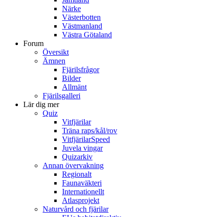
Närke
Västerbotten
Västmanland
Västra Götaland
Forum
Översikt
Ämnen
Fjärilsfrågor
Bilder
Allmänt
Fjärilsgalleri
Lär dig mer
Quiz
Vitfjärilar
Träna raps/kål/rov
VitfjärilarSpeed
Juvela vingar
Quizarkiv
Annan övervakning
Regionalt
Faunaväkteri
Internationellt
Atlasprojekt
Naturvård och fjärilar