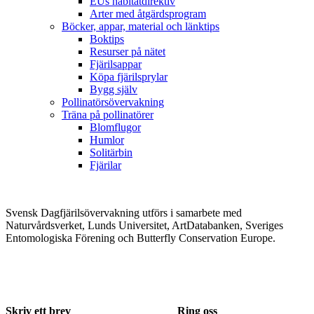
EUs habitatdirektiv
Arter med åtgärdsprogram
Böcker, appar, material och länktips
Boktips
Resurser på nätet
Fjärilsappar
Köpa fjärilsprylar
Bygg själv
Pollinatörsövervakning
Träna på pollinatörer
Blomflugor
Humlor
Solitärbin
Fjärilar
Svensk Dagfjärilsövervakning utförs i samarbete med
Naturvårdsverket, Lunds Universitet, ArtDatabanken, Sveriges
Entomologiska Förening och Butterfly Conservation Europe.
Skriv ett brev
Ring oss