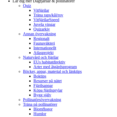
Lär dig mer
Dagfjärilar & pollinatörer
Quiz
Vitfjärilar
Träna raps/kål/rov
VitfjärilarSpeed
Juvela vingar
Quizarkiv
Annan övervakning
Regionalt
Faunaväkteri
Internationellt
Atlasprojekt
Naturvård och fjärilar
EUs habitatdirektiv
Arter med åtgärdsprogram
Böcker, appar, material och länktips
Boktips
Resurser på nätet
Fjärilsappar
Köpa fjärilsprylar
Bygg själv
Pollinatörsövervakning
Träna på pollinatörer
Blomflugor
Humlor