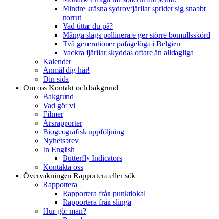
Mindre kräsna sydrovfjärilar sprider sig snabbt
norrut
Vad tittar du på?
Många slags pollinerare ger större bomullsskörd
Två generationer påfågelöga i Belgien
Vackra fjärilar skyddas oftare än alldagliga
Kalender
Anmäl dig här!
Din sida
Om oss
Kontakt och bakgrund
Bakgrund
Vad gör vi
Filmer
Årsrapporter
Biogeografisk uppföljning
Nyhetsbrev
In English
Butterfly Indicators
Kontakta oss
Övervakningen
Rapportera eller sök
Rapportera
Rapportera från punktlokal
Rapportera från slinga
Hur gör man?