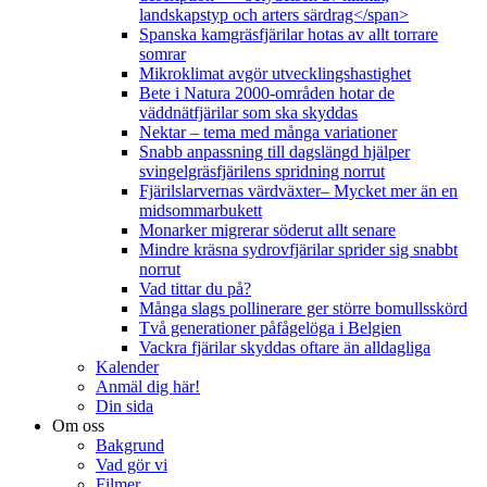
landskapstyp och arters särdrag</span>
Spanska kamgräsfjärilar hotas av allt torrare
somrar
Mikroklimat avgör utvecklingshastighet
Bete i Natura 2000-områden hotar de
väddnätfjärilar som ska skyddas
Nektar – tema med många variationer
Snabb anpassning till dagslängd hjälper
svingelgräsfjärilens spridning norrut
Fjärilslarvernas värdväxter– Mycket mer än en
midsommarbukett
Monarker migrerar söderut allt senare
Mindre kräsna sydrovfjärilar sprider sig snabbt
norrut
Vad tittar du på?
Många slags pollinerare ger större bomullsskörd
Två generationer påfågelöga i Belgien
Vackra fjärilar skyddas oftare än alldagliga
Kalender
Anmäl dig här!
Din sida
Om oss
Bakgrund
Vad gör vi
Filmer