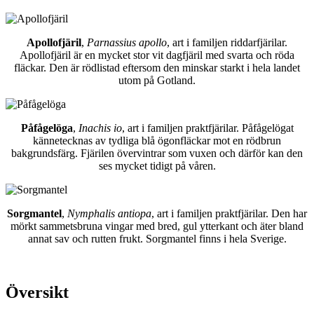
Apollofjäril
,
Parnassius apollo
, art i familjen riddarfjärilar.
Apollofjäril är en mycket stor vit dagfjäril med svarta och röda
fläckar. Den är rödlistad eftersom den minskar starkt i hela landet
utom på Gotland.
Påfågelöga
,
Inachis io
, art i familjen praktfjärilar. Påfågelögat
kännetecknas av tydliga blå ögonfläckar mot en rödbrun
bakgrundsfärg. Fjärilen övervintrar som vuxen och därför kan den
ses mycket tidigt på våren.
Sorgmantel
,
Nymphalis antiopa
, art i familjen praktfjärilar. Den har
mörkt sammetsbruna vingar med bred, gul ytterkant och äter bland
annat sav och rutten frukt. Sorgmantel finns i hela Sverige.
Översikt