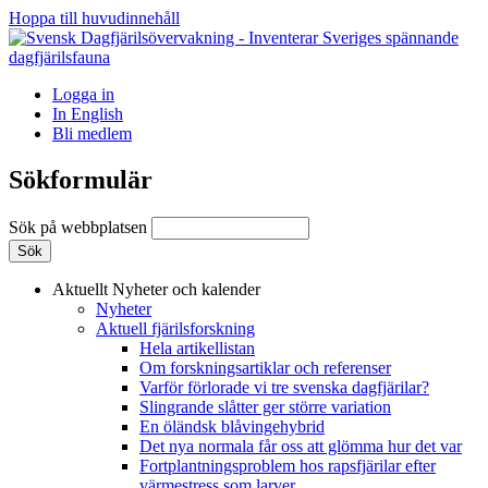
Hoppa till huvudinnehåll
Logga in
In English
Bli medlem
Sökformulär
Sök på webbplatsen
Aktuellt
Nyheter och kalender
Nyheter
Aktuell fjärilsforskning
Hela artikellistan
Om forskningsartiklar och referenser
Varför förlorade vi tre svenska dagfjärilar?
Slingrande slåtter ger större variation
En öländsk blåvingehybrid
Det nya normala får oss att glömma hur det var
Fortplantningsproblem hos rapsfjärilar efter
värmestress som larver