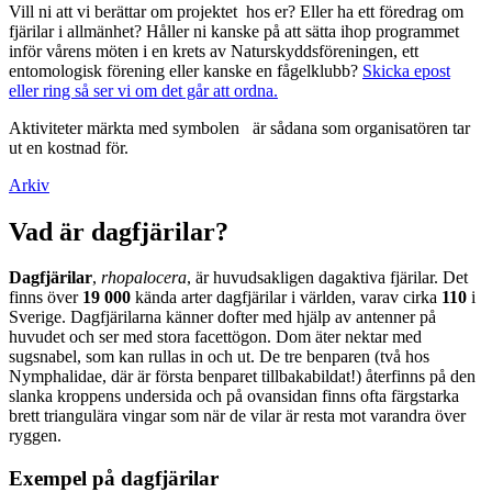
Vill ni att vi berättar om projektet hos er? Eller ha ett föredrag om
fjärilar i allmänhet? Håller ni kanske på att sätta ihop programmet
inför vårens möten i en krets av Naturskyddsföreningen, ett
entomologisk förening eller kanske en fågelklubb?
Skicka epost
eller ring så ser vi om det går att ordna.
Aktiviteter märkta med symbolen
är sådana som organisatören tar
ut en kostnad för.
Arkiv
Vad är dagfjärilar?
Dagfjärilar
,
rhopalocera
, är huvudsakligen dagaktiva fjärilar. Det
finns över
19 000
kända arter dagfjärilar i världen, varav cirka
110
i
Sverige. Dagfjärilarna känner dofter med hjälp av antenner på
huvudet och ser med stora facettögon. Dom äter nektar med
sugsnabel, som kan rullas in och ut. De tre benparen (två hos
Nymphalidae, där är första benparet tillbakabildat!) återfinns på den
slanka kroppens undersida och på ovansidan finns ofta färgstarka
brett triangulära vingar som när de vilar är resta mot varandra över
ryggen.
Exempel på dagfjärilar