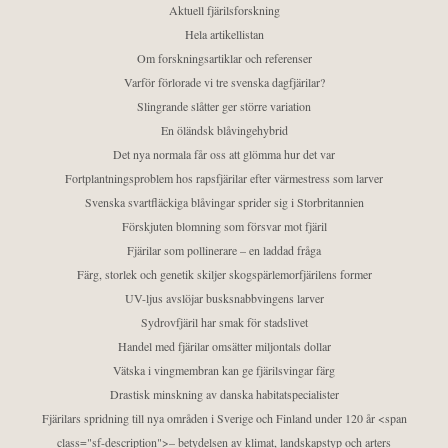
Aktuell fjärilsforskning
Hela artikellistan
Om forskningsartiklar och referenser
Varför förlorade vi tre svenska dagfjärilar?
Slingrande slåtter ger större variation
En öländsk blåvingehybrid
Det nya normala får oss att glömma hur det var
Fortplantningsproblem hos rapsfjärilar efter värmestress som larver
Svenska svartfläckiga blåvingar sprider sig i Storbritannien
Förskjuten blomning som försvar mot fjäril
Fjärilar som pollinerare – en laddad fråga
Färg, storlek och genetik skiljer skogspärlemorfjärilens former
UV-ljus avslöjar busksnabbvingens larver
Sydrovfjäril har smak för stadslivet
Handel med fjärilar omsätter miljontals dollar
Vätska i vingmembran kan ge fjärilsvingar färg
Drastisk minskning av danska habitatspecialister
Fjärilars spridning till nya områden i Sverige och Finland under 120 år <span
class="sf-description">– betydelsen av klimat, landskapstyp och arters