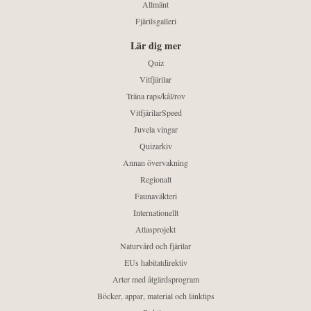
Allmänt
Fjärilsgalleri
Lär dig mer
Quiz
Vitfjärilar
Träna raps/kål/rov
VitfjärilarSpeed
Juvela vingar
Quizarkiv
Annan övervakning
Regionalt
Faunaväkteri
Internationellt
Atlasprojekt
Naturvård och fjärilar
EUs habitatdirektiv
Arter med åtgärdsprogram
Böcker, appar, material och länktips