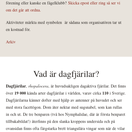
förening eller kanske en fågelklubb?
Skicka epost eller ring så ser vi
om det går att ordna.
Aktiviteter märkta med symbolen
är sådana som organisatören tar ut
en kostnad för.
Arkiv
Vad är dagfjärilar?
Dagfjärilar
,
rhopalocera
, är huvudsakligen dagaktiva fjärilar. Det finns
19 000
110
över
kända arter dagfjärilar i världen, varav cirka
i Sverige.
Dagfjärilarna känner dofter med hjälp av antenner på huvudet och ser
med stora facettögon. Dom äter nektar med sugsnabel, som kan rullas
in och ut. De tre benparen (två hos Nymphalidae, där är första benparet
tillbakabildat!) återfinns på den slanka kroppens undersida och på
ovansidan finns ofta färgstarka brett triangulära vingar som när de vilar