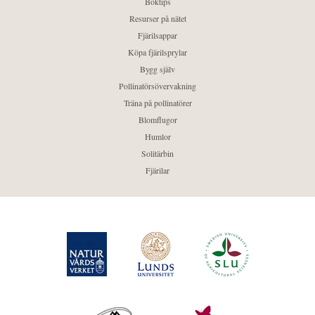
Boktips
Resurser på nätet
Fjärilsappar
Köpa fjärilsprylar
Bygg själv
Pollinatörsövervakning
Träna på pollinatörer
Blomflugor
Humlor
Solitärbin
Fjärilar