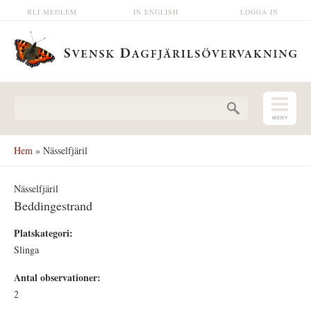
Hoppa till huvudinnehåll
BLI MEDLEM
IN ENGLISH
LOGGA IN
Sökformulär
Hem
» Nässelfjäril
Nässelfjäril
Beddingestrand
Platskategori:
Slinga
Antal observationer:
2