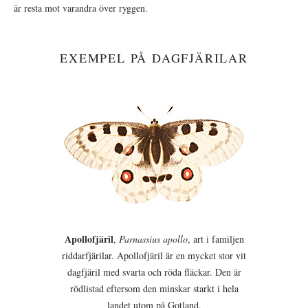
är resta mot varandra över ryggen.
EXEMPEL PÅ DAGFJÄRILAR
Apollofjäril
,
Parnassius apollo
, art i familjen
riddarfjärilar. Apollofjäril är en mycket stor vit
dagfjäril med svarta och röda fläckar. Den är
rödlistad eftersom den minskar starkt i hela
landet utom på Gotland.