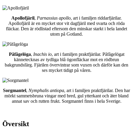
Apollofjäril
,
Parnassius apollo
, art i familjen riddarfjärilar.
Apollofjäril är en mycket stor vit dagfjäril med svarta och röda
fläckar. Den är rödlistad eftersom den minskar starkt i hela landet
utom på Gotland.
Påfågelöga
,
Inachis io
, art i familjen praktfjärilar. Påfågelögat
kännetecknas av tydliga blå ögonfläckar mot en rödbrun
bakgrundsfärg. Fjärilen övervintrar som vuxen och därför kan den
ses mycket tidigt på våren.
Sorgmantel
,
Nymphalis antiopa
, art i familjen praktfjärilar. Den har
mörkt sammetsbruna vingar med bred, gul ytterkant och äter bland
annat sav och rutten frukt. Sorgmantel finns i hela Sverige.
Översikt