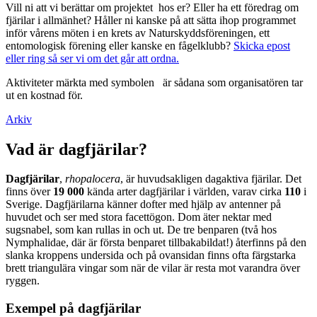
Vill ni att vi berättar om projektet hos er? Eller ha ett föredrag om
fjärilar i allmänhet? Håller ni kanske på att sätta ihop programmet
inför vårens möten i en krets av Naturskyddsföreningen, ett
entomologisk förening eller kanske en fågelklubb?
Skicka epost
eller ring så ser vi om det går att ordna.
Aktiviteter märkta med symbolen
är sådana som organisatören tar
ut en kostnad för.
Arkiv
Vad är dagfjärilar?
Dagfjärilar
,
rhopalocera
, är huvudsakligen dagaktiva fjärilar. Det
finns över
19 000
kända arter dagfjärilar i världen, varav cirka
110
i
Sverige. Dagfjärilarna känner dofter med hjälp av antenner på
huvudet och ser med stora facettögon. Dom äter nektar med
sugsnabel, som kan rullas in och ut. De tre benparen (två hos
Nymphalidae, där är första benparet tillbakabildat!) återfinns på den
slanka kroppens undersida och på ovansidan finns ofta färgstarka
brett triangulära vingar som när de vilar är resta mot varandra över
ryggen.
Exempel på dagfjärilar