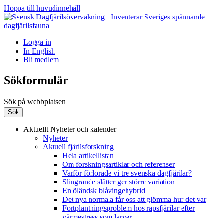
Hoppa till huvudinnehåll
Logga in
In English
Bli medlem
Sökformulär
Sök på webbplatsen
Aktuellt
Nyheter och kalender
Nyheter
Aktuell fjärilsforskning
Hela artikellistan
Om forskningsartiklar och referenser
Varför förlorade vi tre svenska dagfjärilar?
Slingrande slåtter ger större variation
En öländsk blåvingehybrid
Det nya normala får oss att glömma hur det var
Fortplantningsproblem hos rapsfjärilar efter
värmestress som larver