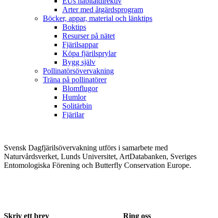
EUs habitatdirektiv
Arter med åtgärdsprogram
Böcker, appar, material och länktips
Boktips
Resurser på nätet
Fjärilsappar
Köpa fjärilsprylar
Bygg själv
Pollinatörsövervakning
Träna på pollinatörer
Blomflugor
Humlor
Solitärbin
Fjärilar
Svensk Dagfjärilsövervakning utförs i samarbete med
Naturvårdsverket, Lunds Universitet, ArtDatabanken, Sveriges
Entomologiska Förening och Butterfly Conservation Europe.
Skriv ett brev
Ring oss