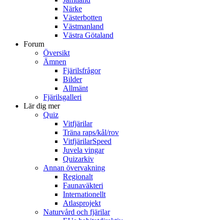
Närke
Västerbotten
Västmanland
Västra Götaland
Forum
Översikt
Ämnen
Fjärilsfrågor
Bilder
Allmänt
Fjärilsgalleri
Lär dig mer
Quiz
Vitfjärilar
Träna raps/kål/rov
VitfjärilarSpeed
Juvela vingar
Quizarkiv
Annan övervakning
Regionalt
Faunaväkteri
Internationellt
Atlasprojekt
Naturvård och fjärilar