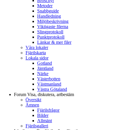
Broschyr
Metoder
Snabbguide
Handledning
Miljöbeskrivning
Viktigaste filerna
Slingprotokoll
Punktprotokoll
Länkar & mer filer
Våra lokaler
Fjärilskarta
Lokala sidor
Gotland
Jämtland
Närke
Västerbotten
Västmanland
Västra Götaland
Forum
Visa, diskutera, artbestäm
Översikt
Ämnen
Fjärilsfrågor
Bilder
Allmänt
Fjärilsgalleri