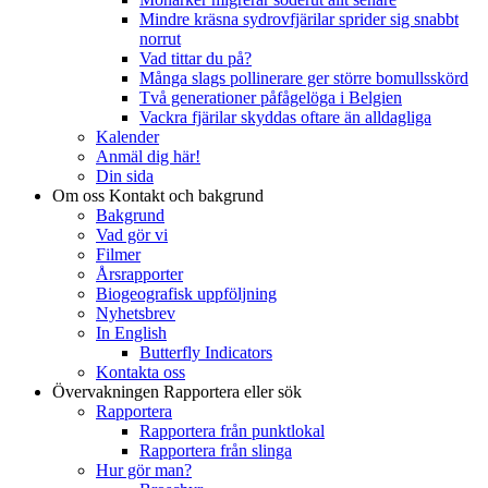
Mindre kräsna sydrovfjärilar sprider sig snabbt
norrut
Vad tittar du på?
Många slags pollinerare ger större bomullsskörd
Två generationer påfågelöga i Belgien
Vackra fjärilar skyddas oftare än alldagliga
Kalender
Anmäl dig här!
Din sida
Om oss
Kontakt och bakgrund
Bakgrund
Vad gör vi
Filmer
Årsrapporter
Biogeografisk uppföljning
Nyhetsbrev
In English
Butterfly Indicators
Kontakta oss
Övervakningen
Rapportera eller sök
Rapportera
Rapportera från punktlokal
Rapportera från slinga
Hur gör man?