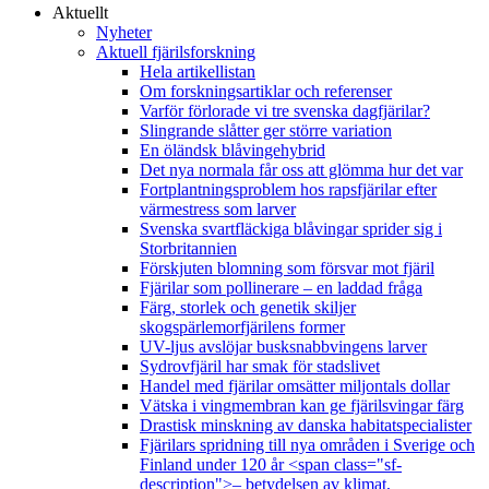
Aktuellt
Nyheter
Aktuell fjärilsforskning
Hela artikellistan
Om forskningsartiklar och referenser
Varför förlorade vi tre svenska dagfjärilar?
Slingrande slåtter ger större variation
En öländsk blåvingehybrid
Det nya normala får oss att glömma hur det var
Fortplantningsproblem hos rapsfjärilar efter
värmestress som larver
Svenska svartfläckiga blåvingar sprider sig i
Storbritannien
Förskjuten blomning som försvar mot fjäril
Fjärilar som pollinerare – en laddad fråga
Färg, storlek och genetik skiljer
skogspärlemorfjärilens former
UV-ljus avslöjar busksnabbvingens larver
Sydrovfjäril har smak för stadslivet
Handel med fjärilar omsätter miljontals dollar
Vätska i vingmembran kan ge fjärilsvingar färg
Drastisk minskning av danska habitatspecialister
Fjärilars spridning till nya områden i Sverige och
Finland under 120 år <span class="sf-
description">– betydelsen av klimat,