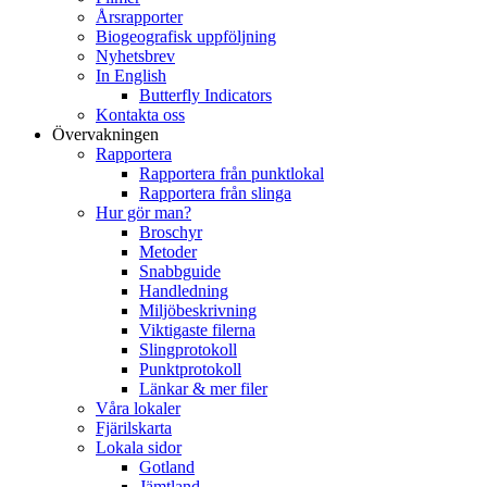
Årsrapporter
Biogeografisk uppföljning
Nyhetsbrev
In English
Butterfly Indicators
Kontakta oss
Övervakningen
Rapportera
Rapportera från punktlokal
Rapportera från slinga
Hur gör man?
Broschyr
Metoder
Snabbguide
Handledning
Miljöbeskrivning
Viktigaste filerna
Slingprotokoll
Punktprotokoll
Länkar & mer filer
Våra lokaler
Fjärilskarta
Lokala sidor
Gotland
Jämtland