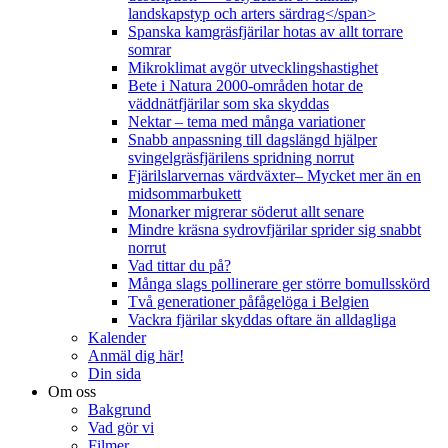
landskapstyp och arters särdrag</span>
Spanska kamgräsfjärilar hotas av allt torrare
somrar
Mikroklimat avgör utvecklingshastighet
Bete i Natura 2000-områden hotar de
väddnätfjärilar som ska skyddas
Nektar – tema med många variationer
Snabb anpassning till dagslängd hjälper
svingelgräsfjärilens spridning norrut
Fjärilslarvernas värdväxter– Mycket mer än en
midsommarbukett
Monarker migrerar söderut allt senare
Mindre kräsna sydrovfjärilar sprider sig snabbt
norrut
Vad tittar du på?
Många slags pollinerare ger större bomullsskörd
Två generationer påfågelöga i Belgien
Vackra fjärilar skyddas oftare än alldagliga
Kalender
Anmäl dig här!
Din sida
Om oss
Bakgrund
Vad gör vi
Filmer