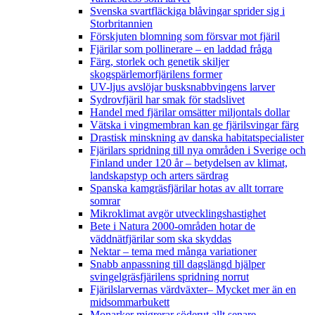
Svenska svartfläckiga blåvingar sprider sig i
Storbritannien
Förskjuten blomning som försvar mot fjäril
Fjärilar som pollinerare – en laddad fråga
Färg, storlek och genetik skiljer
skogspärlemorfjärilens former
UV-ljus avslöjar busksnabbvingens larver
Sydrovfjäril har smak för stadslivet
Handel med fjärilar omsätter miljontals dollar
Vätska i vingmembran kan ge fjärilsvingar färg
Drastisk minskning av danska habitatspecialister
Fjärilars spridning till nya områden i Sverige och
Finland under 120 år
– betydelsen av klimat,
landskapstyp och arters särdrag
Spanska kamgräsfjärilar hotas av allt torrare
somrar
Mikroklimat avgör utvecklingshastighet
Bete i Natura 2000-områden hotar de
väddnätfjärilar som ska skyddas
Nektar – tema med många variationer
Snabb anpassning till dagslängd hjälper
svingelgräsfjärilens spridning norrut
Fjärilslarvernas värdväxter– Mycket mer än en
midsommarbukett
Monarker migrerar söderut allt senare