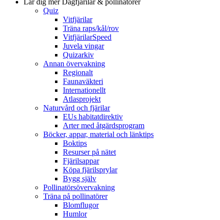
Lär dig mer
Dagfjärilar & pollinatörer
Quiz
Vitfjärilar
Träna raps/kål/rov
VitfjärilarSpeed
Juvela vingar
Quizarkiv
Annan övervakning
Regionalt
Faunaväkteri
Internationellt
Atlasprojekt
Naturvård och fjärilar
EUs habitatdirektiv
Arter med åtgärdsprogram
Böcker, appar, material och länktips
Boktips
Resurser på nätet
Fjärilsappar
Köpa fjärilsprylar
Bygg själv
Pollinatörsövervakning
Träna på pollinatörer
Blomflugor
Humlor