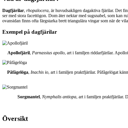
Dagfjärilar
,
rhopalocera
, är huvudsakligen dagaktiva fjärilar. Det fi
ser med stora facettögon. Dom äter nektar med sugsnabel, som kan rull
ovansidan finns ofta färgstarka brett triangulära vingar som när de vil
Exempel på dagfjärilar
Apollofjäril
,
Parnassius apollo
, art i familjen riddarfjärilar. Apol
Påfågelöga
,
Inachis io
, art i familjen praktfjärilar. Påfågelögat 
Sorgmantel
,
Nymphalis antiopa
, art i familjen praktfjärila
Översikt