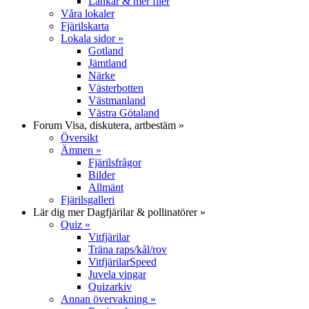
Länkar & mer filer
Våra lokaler
Fjärilskarta
Lokala sidor
»
Gotland
Jämtland
Närke
Västerbotten
Västmanland
Västra Götaland
Forum
Visa, diskutera, artbestäm
»
Översikt
Ämnen
»
Fjärilsfrågor
Bilder
Allmänt
Fjärilsgalleri
Lär dig mer
Dagfjärilar & pollinatörer
»
Quiz
»
Vitfjärilar
Träna raps/kål/rov
VitfjärilarSpeed
Juvela vingar
Quizarkiv
Annan övervakning
»