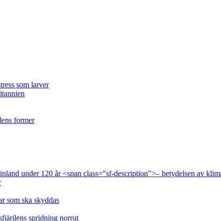
tress som larver
ritannien
ilens former
 Finland under 120 år <span class="sf-description">– betydelsen av klim
r
lar som ska skyddas
fjärilens spridning norrut