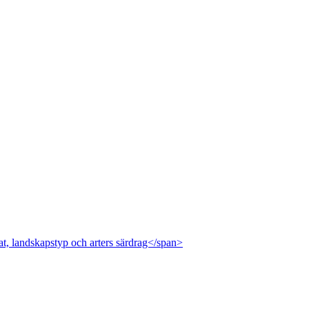
at, landskapstyp och arters särdrag</span>