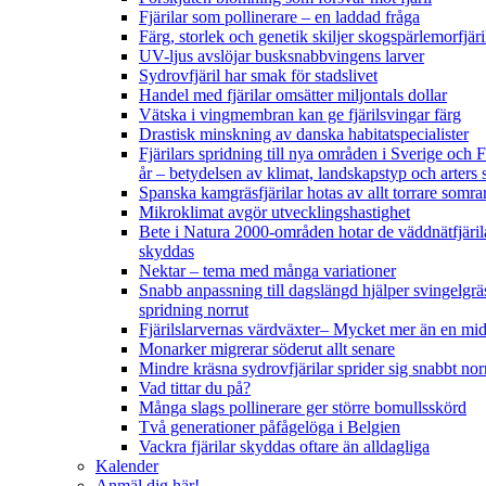
Fjärilar som pollinerare – en laddad fråga
Färg, storlek och genetik skiljer skogspärlemorfjär
UV-ljus avslöjar busksnabbvingens larver
Sydrovfjäril har smak för stadslivet
Handel med fjärilar omsätter miljontals dollar
Vätska i vingmembran kan ge fjärilsvingar färg
Drastisk minskning av danska habitatspecialister
Fjärilars spridning till nya områden i Sverige och
år
– betydelsen av klimat, landskapstyp och arters 
Spanska kamgräsfjärilar hotas av allt torrare somra
Mikroklimat avgör utvecklingshastighet
Bete i Natura 2000-områden hotar de väddnätfjäril
skyddas
Nektar – tema med många variationer
Snabb anpassning till dagslängd hjälper svingelgräs
spridning norrut
Fjärilslarvernas värdväxter– Mycket mer än en m
Monarker migrerar söderut allt senare
Mindre kräsna sydrovfjärilar sprider sig snabbt nor
Vad tittar du på?
Många slags pollinerare ger större bomullsskörd
Två generationer påfågelöga i Belgien
Vackra fjärilar skyddas oftare än alldagliga
Kalender
Anmäl dig här!