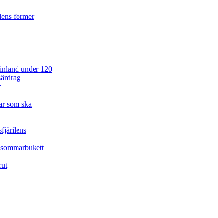
ilens former
 Finland under 120
särdrag
r
ar som ska
fjärilens
idsommarbukett
rut