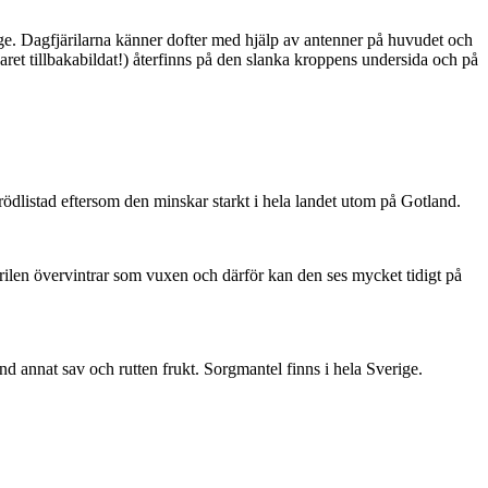
ge. Dagfjärilarna känner dofter med hjälp av antenner på huvudet och
ret tillbakabildat!) återfinns på den slanka kroppens undersida och på
är rödlistad eftersom den minskar starkt i hela landet utom på Gotland.
ärilen övervintrar som vuxen och därför kan den ses mycket tidigt på
nd annat sav och rutten frukt. Sorgmantel finns i hela Sverige.