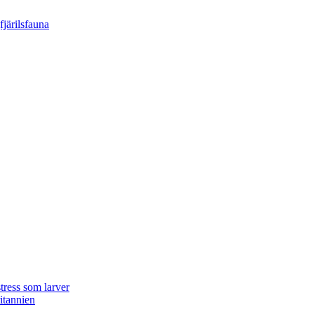
tress som larver
ritannien