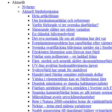
Aktuellt
Nyheter
Aktuell fjärilsforskning
Hela artikellistan
Om forskningsartiklar och referenser
Varför förlorade vi tre svenska dagfjärilar?
Slingrande slåtter ger större variation
En öländsk blåvingehybrid
Det nya normala får oss att glömma hur det var
Fortplantningsproblem hos rapsfjärilar efter värmes
Svenska svartfläckiga blåvingar sprider sig i Storb
Förskjuten blomning som försvar mot fjäril
Fjärilar som pollinerare – en laddad fråga
Färg, storlek och genetik skiljer skogspärlemorfjär
UV-ljus avslöjar busksnabbvingens larver
Sydrovfjäril har smak för stadslivet
Handel med fjärilar omsätter miljontals dollar
Vätska i vingmembran kan ge fjärilsvingar färg
Drastisk minskning av danska habitatspecialister
Fjärilars spridning till nya områden i Sverige och
Spanska kamgräsfjärilar hotas av allt torrare somra
Mikroklimat avgör utvecklingshastighet
Bete i Natura 2000-områden hotar de väddnätfjäri
Nektar – tema med många variationer
Snabb anpassning till dagslängd hjälper svingelgräs