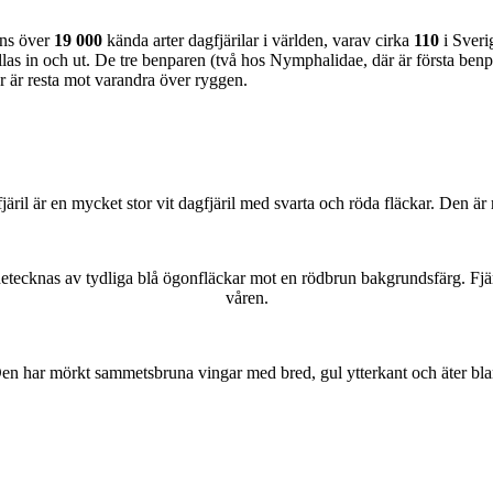
nns över
19 000
kända arter dagfjärilar i världen, varav cirka
110
i Sveri
as in och ut. De tre benparen (två hos Nymphalidae, där är första benpa
ar är resta mot varandra över ryggen.
lofjäril är en mycket stor vit dagfjäril med svarta och röda fläckar. Den 
kännetecknas av tydliga blå ögonfläckar mot en rödbrun bakgrundsfärg. Fj
våren.
r. Den har mörkt sammetsbruna vingar med bred, gul ytterkant och äter bla