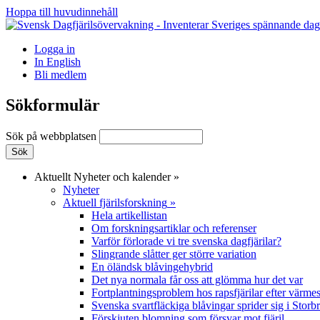
Hoppa till huvudinnehåll
Logga in
In English
Bli medlem
Sökformulär
Sök på webbplatsen
Aktuellt
Nyheter och kalender
»
Nyheter
Aktuell fjärilsforskning
»
Hela artikellistan
Om forskningsartiklar och referenser
Varför förlorade vi tre svenska dagfjärilar?
Slingrande slåtter ger större variation
En öländsk blåvingehybrid
Det nya normala får oss att glömma hur det var
Fortplantningsproblem hos rapsfjärilar efter värmes
Svenska svartfläckiga blåvingar sprider sig i Storb
Förskjuten blomning som försvar mot fjäril