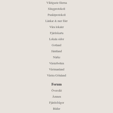
Viktigaste filerna
Slingprotokoll
Punktprotokoll
Länkar & mer filer
Våra lokaler
Fjärilskarta
Lokala sidor
Gotland
Jämtland
Närke
Västerbotten
Västmanland
Västra Götaland
Forum
Översikt
Ämnen
Fjärilsfrågor
Bilder