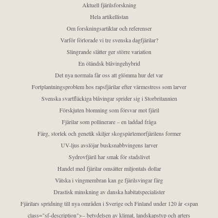
Aktuell fjärilsforskning
Hela artikellistan
Om forskningsartiklar och referenser
Varför förlorade vi tre svenska dagfjärilar?
Slingrande slåtter ger större variation
En öländsk blåvingehybrid
Det nya normala får oss att glömma hur det var
Fortplantningsproblem hos rapsfjärilar efter värmestress som larver
Svenska svartfläckiga blåvingar sprider sig i Storbritannien
Förskjuten blomning som försvar mot fjäril
Fjärilar som pollinerare – en laddad fråga
Färg, storlek och genetik skiljer skogspärlemorfjärilens former
UV-ljus avslöjar busksnabbvingens larver
Sydrovfjäril har smak för stadslivet
Handel med fjärilar omsätter miljontals dollar
Vätska i vingmembran kan ge fjärilsvingar färg
Drastisk minskning av danska habitatspecialister
Fjärilars spridning till nya områden i Sverige och Finland under 120 år <span
class="sf-description">– betydelsen av klimat, landskapstyp och arters