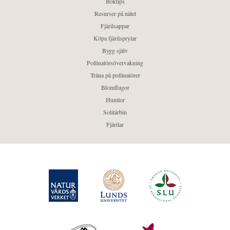
Boktips
Resurser på nätet
Fjärilsappar
Köpa fjärilsprylar
Bygg själv
Pollinatörsövervakning
Träna på pollinatörer
Blomflugor
Humlor
Solitärbin
Fjärilar