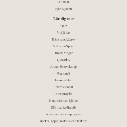
Allmänt
Fjärilsgalleri
Lär dig mer
Quiz
Vitfjärilar
Träna raps/kål/rov
VitfjärilarSpeed
Juvela vingar
Quizarkiv
Annan övervakning
Regionalt
Faunaväkteri
Internationellt
Atlasprojekt
Naturvård och fjärilar
EUs habitatdirektiv
Arter med åtgärdsprogram
Böcker, appar, material och länktips