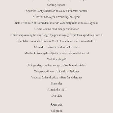
särdrag</span>
Spanska kamgräsfjärilar hotas av allt torrare somrar
Mikroklimat avgör utvecklingshastighet
Bete i Natura 2000-områden hotar de väddnätfjärilar som ska skyddas
Nektar – tema med många variationer
Snabb anpassning till dagslängd hjälper svingelgräsfjärilens spridning norrut
Fjärilslarvernas värdväxter– Mycket mer än en midsommarbukett
Monarker migrerar söderut allt senare
Mindre kräsna sydrovfjärilar sprider sig snabbt norrut
Vad tittar du på?
Många slags pollinerare ger större bomullsskörd
Två generationer påfågelöga i Belgien
Vackra fjärilar skyddas oftare än alldagliga
Kalender
Anmäl dig här!
Din sida
Om oss
Bakgrund