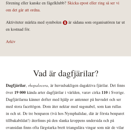
förening eller kanske en fågelklubb?
Skicka epost eller ring så ser vi
om det går att ordna.
Aktiviteter märkta med symbolen
är sådana som organisatören tar ut
en kostnad för.
Arkiv
Vad är dagfjärilar?
Dagfjärilar
,
rhopalocera
, är huvudsakligen dagaktiva fjärilar. Det finns
19 000
110
över
kända arter dagfjärilar i världen, varav cirka
i Sverige.
Dagfjärilarna känner dofter med hjälp av antenner på huvudet och ser
med stora facettögon. Dom äter nektar med sugsnabel, som kan rullas
in och ut. De tre benparen (två hos Nymphalidae, där är första benparet
tillbakabildat!) återfinns på den slanka kroppens undersida och på
ovansidan finns ofta färgstarka brett triangulära vingar som när de vilar