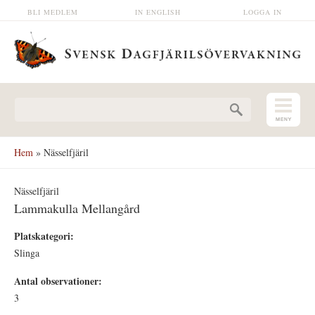
Hoppa till huvudinnehåll
BLI MEDLEM
IN ENGLISH
LOGGA IN
Sökformulär
Hem
» Nässelfjäril
Nässelfjäril
Lammakulla Mellangård
Platskategori:
Slinga
Antal observationer:
3