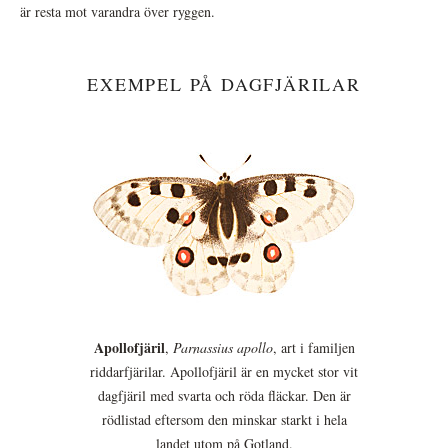
är resta mot varandra över ryggen.
EXEMPEL PÅ DAGFJÄRILAR
Apollofjäril
,
Parnassius apollo
, art i familjen
riddarfjärilar. Apollofjäril är en mycket stor vit
dagfjäril med svarta och röda fläckar. Den är
rödlistad eftersom den minskar starkt i hela
landet utom på Gotland.