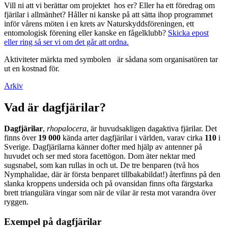
Vill ni att vi berättar om projektet hos er? Eller ha ett föredrag om
fjärilar i allmänhet? Håller ni kanske på att sätta ihop programmet
inför vårens möten i en krets av Naturskyddsföreningen, ett
entomologisk förening eller kanske en fågelklubb?
Skicka epost
eller ring så ser vi om det går att ordna.
Aktiviteter märkta med symbolen
är sådana som organisatören tar
ut en kostnad för.
Arkiv
Vad är dagfjärilar?
Dagfjärilar
,
rhopalocera
, är huvudsakligen dagaktiva fjärilar. Det
finns över
19 000
kända arter dagfjärilar i världen, varav cirka
110
i
Sverige. Dagfjärilarna känner dofter med hjälp av antenner på
huvudet och ser med stora facettögon. Dom äter nektar med
sugsnabel, som kan rullas in och ut. De tre benparen (två hos
Nymphalidae, där är första benparet tillbakabildat!) återfinns på den
slanka kroppens undersida och på ovansidan finns ofta färgstarka
brett triangulära vingar som när de vilar är resta mot varandra över
ryggen.
Exempel på dagfjärilar