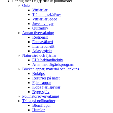
Lär dig mer
Dagfjärilar & pollinatörer
Quiz
Vitfjärilar
Träna raps/kål/rov
VitfjärilarSpeed
Juvela vingar
Quizarkiv
Annan övervakning
Regionalt
Faunaväkteri
Internationellt
Atlasprojekt
Naturvård och fjärilar
EUs habitatdirektiv
Arter med åtgärdsprogram
Böcker, appar, material och länktips
Boktips
Resurser på nätet
Fjärilsappar
Köpa fjärilsprylar
Bygg själv
Pollinatörsövervakning
Träna på pollinatörer
Blomflugor
Humlor