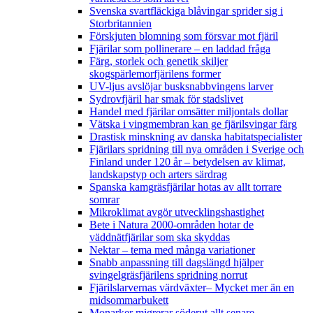
Svenska svartfläckiga blåvingar sprider sig i
Storbritannien
Förskjuten blomning som försvar mot fjäril
Fjärilar som pollinerare – en laddad fråga
Färg, storlek och genetik skiljer
skogspärlemorfjärilens former
UV-ljus avslöjar busksnabbvingens larver
Sydrovfjäril har smak för stadslivet
Handel med fjärilar omsätter miljontals dollar
Vätska i vingmembran kan ge fjärilsvingar färg
Drastisk minskning av danska habitatspecialister
Fjärilars spridning till nya områden i Sverige och
Finland under 120 år
– betydelsen av klimat,
landskapstyp och arters särdrag
Spanska kamgräsfjärilar hotas av allt torrare
somrar
Mikroklimat avgör utvecklingshastighet
Bete i Natura 2000-områden hotar de
väddnätfjärilar som ska skyddas
Nektar – tema med många variationer
Snabb anpassning till dagslängd hjälper
svingelgräsfjärilens spridning norrut
Fjärilslarvernas värdväxter– Mycket mer än en
midsommarbukett
Monarker migrerar söderut allt senare