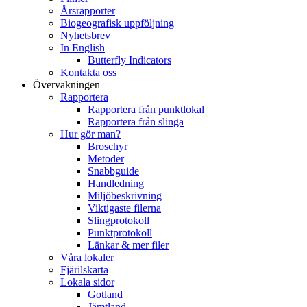
Årsrapporter
Biogeografisk uppföljning
Nyhetsbrev
In English
Butterfly Indicators
Kontakta oss
Övervakningen
Rapportera
Rapportera från punktlokal
Rapportera från slinga
Hur gör man?
Broschyr
Metoder
Snabbguide
Handledning
Miljöbeskrivning
Viktigaste filerna
Slingprotokoll
Punktprotokoll
Länkar & mer filer
Våra lokaler
Fjärilskarta
Lokala sidor
Gotland
Jämtland