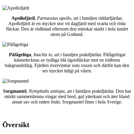
Apollofjäril
,
Parnassius apollo
, art i familjen riddarfjärilar.
Apollofjäril är en mycket stor vit dagfjäril med svarta och röda
fläckar. Den är rödlistad eftersom den minskar starkt i hela landet
utom på Gotland.
Påfågelöga
,
Inachis io
, art i familjen praktfjärilar. Påfågelögat
kännetecknas av tydliga blå ögonfläckar mot en rödbrun
bakgrundsfärg. Fjärilen övervintrar som vuxen och därför kan den
ses mycket tidigt på våren.
Sorgmantel
,
Nymphalis antiopa
, art i familjen praktfjärilar. Den har
mörkt sammetsbruna vingar med bred, gul ytterkant och äter bland
annat sav och rutten frukt. Sorgmantel finns i hela Sverige.
Översikt