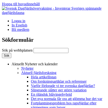
Hoppa till huvudinnehåll
Logga in
In English
Bli medlem
Sökformulär
Sök på webbplatsen
Aktuellt
Nyheter och kalender
Nyheter
Aktuell fjärilsforskning
Hela artikellistan
Om forskningsartiklar och referenser
Varför förlorade vi tre svenska dagfjärilar?
Slingrande slåtter ger större variation
En öländsk blåvingehybrid
Det nya normala får oss att glömma hur det var
Fortplantningsproblem hos rapsfjärilar efter
värmestress som larver