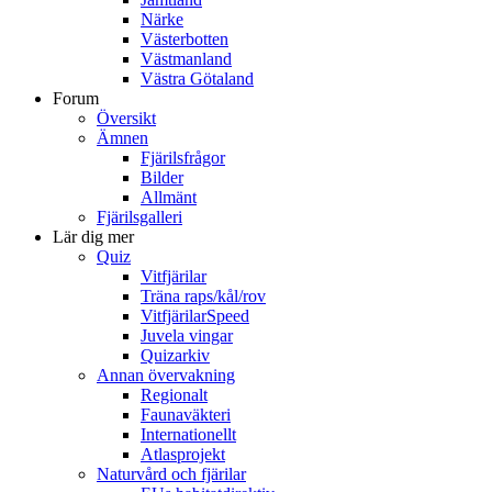
Närke
Västerbotten
Västmanland
Västra Götaland
Forum
Översikt
Ämnen
Fjärilsfrågor
Bilder
Allmänt
Fjärilsgalleri
Lär dig mer
Quiz
Vitfjärilar
Träna raps/kål/rov
VitfjärilarSpeed
Juvela vingar
Quizarkiv
Annan övervakning
Regionalt
Faunaväkteri
Internationellt
Atlasprojekt
Naturvård och fjärilar