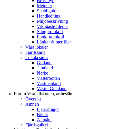
Broschyr
Metoder
Snabbguide
Handledning
Miljöbeskrivning
Viktigaste filerna
Slingprotokoll
Punktprotokoll
Länkar & mer filer
Våra lokaler
Fjärilskarta
Lokala sidor
Gotland
Jämtland
Närke
Västerbotten
Västmanland
Västra Götaland
Forum
Visa, diskutera, artbestäm
Översikt
Ämnen
Fjärilsfrågor
Bilder
Allmänt
Fjärilsgalleri