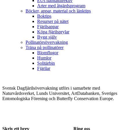
EUs habitatdirektiv
Arter med åtgärdsprogram
Böcker, appar, material och länktips
Boktips
Resurser på nätet
Fjärilsappar
Köpa fjärilsprylar
Bygg själv
Pollinatörsövervakning
Träna på pollinatörer
Blomflugor
Humlor
Solitärbin
Fjärilar
Svensk Dagfjärilsövervakning utförs i samarbete med
Naturvårdsverket, Lunds Universitet, ArtDatabanken, Sveriges
Entomologiska Förening och Butterfly Conservation Europe.
Skriv ett brev
Ring oss