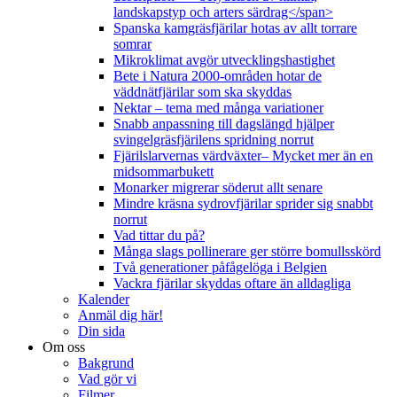
landskapstyp och arters särdrag</span>
Spanska kamgräsfjärilar hotas av allt torrare
somrar
Mikroklimat avgör utvecklingshastighet
Bete i Natura 2000-områden hotar de
väddnätfjärilar som ska skyddas
Nektar – tema med många variationer
Snabb anpassning till dagslängd hjälper
svingelgräsfjärilens spridning norrut
Fjärilslarvernas värdväxter– Mycket mer än en
midsommarbukett
Monarker migrerar söderut allt senare
Mindre kräsna sydrovfjärilar sprider sig snabbt
norrut
Vad tittar du på?
Många slags pollinerare ger större bomullsskörd
Två generationer påfågelöga i Belgien
Vackra fjärilar skyddas oftare än alldagliga
Kalender
Anmäl dig här!
Din sida
Om oss
Bakgrund
Vad gör vi
Filmer