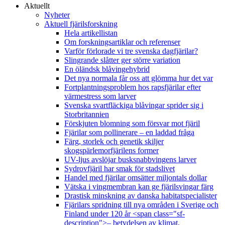
Aktuellt
Nyheter
Aktuell fjärilsforskning
Hela artikellistan
Om forskningsartiklar och referenser
Varför förlorade vi tre svenska dagfjärilar?
Slingrande slåtter ger större variation
En öländsk blåvingehybrid
Det nya normala får oss att glömma hur det var
Fortplantningsproblem hos rapsfjärilar efter
värmestress som larver
Svenska svartfläckiga blåvingar sprider sig i
Storbritannien
Förskjuten blomning som försvar mot fjäril
Fjärilar som pollinerare – en laddad fråga
Färg, storlek och genetik skiljer
skogspärlemorfjärilens former
UV-ljus avslöjar busksnabbvingens larver
Sydrovfjäril har smak för stadslivet
Handel med fjärilar omsätter miljontals dollar
Vätska i vingmembran kan ge fjärilsvingar färg
Drastisk minskning av danska habitatspecialister
Fjärilars spridning till nya områden i Sverige och
Finland under 120 år <span class="sf-
description">– betydelsen av klimat,