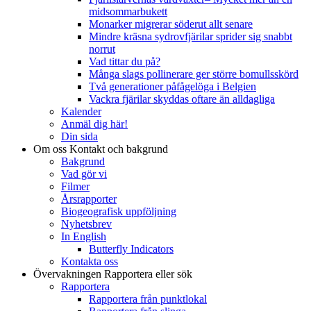
midsommarbukett
Monarker migrerar söderut allt senare
Mindre kräsna sydrovfjärilar sprider sig snabbt
norrut
Vad tittar du på?
Många slags pollinerare ger större bomullsskörd
Två generationer påfågelöga i Belgien
Vackra fjärilar skyddas oftare än alldagliga
Kalender
Anmäl dig här!
Din sida
Om oss
Kontakt och bakgrund
Bakgrund
Vad gör vi
Filmer
Årsrapporter
Biogeografisk uppföljning
Nyhetsbrev
In English
Butterfly Indicators
Kontakta oss
Övervakningen
Rapportera eller sök
Rapportera
Rapportera från punktlokal