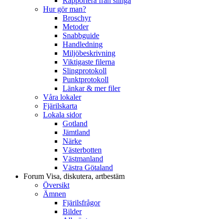
Rapportera från slinga
Hur gör man?
Broschyr
Metoder
Snabbguide
Handledning
Miljöbeskrivning
Viktigaste filerna
Slingprotokoll
Punktprotokoll
Länkar & mer filer
Våra lokaler
Fjärilskarta
Lokala sidor
Gotland
Jämtland
Närke
Västerbotten
Västmanland
Västra Götaland
Forum
Visa, diskutera, artbestäm
Översikt
Ämnen
Fjärilsfrågor
Bilder