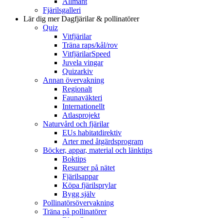
Allmänt
Fjärilsgalleri
Lär dig mer
Dagfjärilar & pollinatörer
Quiz
Vitfjärilar
Träna raps/kål/rov
VitfjärilarSpeed
Juvela vingar
Quizarkiv
Annan övervakning
Regionalt
Faunaväkteri
Internationellt
Atlasprojekt
Naturvård och fjärilar
EUs habitatdirektiv
Arter med åtgärdsprogram
Böcker, appar, material och länktips
Boktips
Resurser på nätet
Fjärilsappar
Köpa fjärilsprylar
Bygg själv
Pollinatörsövervakning
Träna på pollinatörer