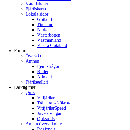
Våra lokaler
Fjärilskarta
Lokala sidor
Gotland
Jämtland
Närke
Västerbotten
Västmanland
Västra Götaland
Forum
Översikt
Ämnen
Fjärilsfrågor
Bilder
Allmänt
Fjärilsgalleri
Lär dig mer
Quiz
Vitfjärilar
Träna raps/kål/rov
VitfjärilarSpeed
Juvela vingar
Quizarkiv
Annan övervakning
Regionalt