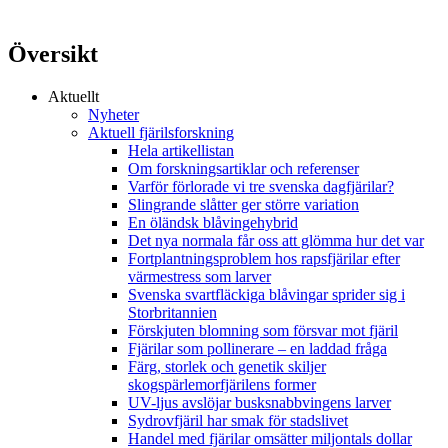
Översikt
Aktuellt
Nyheter
Aktuell fjärilsforskning
Hela artikellistan
Om forskningsartiklar och referenser
Varför förlorade vi tre svenska dagfjärilar?
Slingrande slåtter ger större variation
En öländsk blåvingehybrid
Det nya normala får oss att glömma hur det var
Fortplantningsproblem hos rapsfjärilar efter
värmestress som larver
Svenska svartfläckiga blåvingar sprider sig i
Storbritannien
Förskjuten blomning som försvar mot fjäril
Fjärilar som pollinerare – en laddad fråga
Färg, storlek och genetik skiljer
skogspärlemorfjärilens former
UV-ljus avslöjar busksnabbvingens larver
Sydrovfjäril har smak för stadslivet
Handel med fjärilar omsätter miljontals dollar