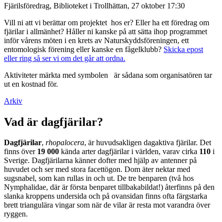
Fjärilsföredrag, Biblioteket i Trollhättan, 27 oktober 17:30
Vill ni att vi berättar om projektet hos er? Eller ha ett föredrag om
fjärilar i allmänhet? Håller ni kanske på att sätta ihop programmet
inför vårens möten i en krets av Naturskyddsföreningen, ett
entomologisk förening eller kanske en fågelklubb?
Skicka epost
eller ring så ser vi om det går att ordna.
Aktiviteter märkta med symbolen
är sådana som organisatören tar
ut en kostnad för.
Arkiv
Vad är dagfjärilar?
Dagfjärilar
,
rhopalocera
, är huvudsakligen dagaktiva fjärilar. Det
finns över
19 000
kända arter dagfjärilar i världen, varav cirka
110
i
Sverige. Dagfjärilarna känner dofter med hjälp av antenner på
huvudet och ser med stora facettögon. Dom äter nektar med
sugsnabel, som kan rullas in och ut. De tre benparen (två hos
Nymphalidae, där är första benparet tillbakabildat!) återfinns på den
slanka kroppens undersida och på ovansidan finns ofta färgstarka
brett triangulära vingar som när de vilar är resta mot varandra över
ryggen.