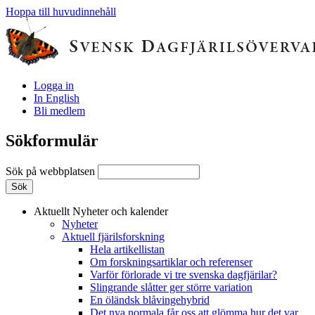
Hoppa till huvudinnehåll
Logga in
In English
Bli medlem
Sökformulär
Sök på webbplatsen
Aktuellt
Nyheter och kalender
Nyheter
Aktuell fjärilsforskning
Hela artikellistan
Om forskningsartiklar och referenser
Varför förlorade vi tre svenska dagfjärilar?
Slingrande slåtter ger större variation
En öländsk blåvingehybrid
Det nya normala får oss att glömma hur det var