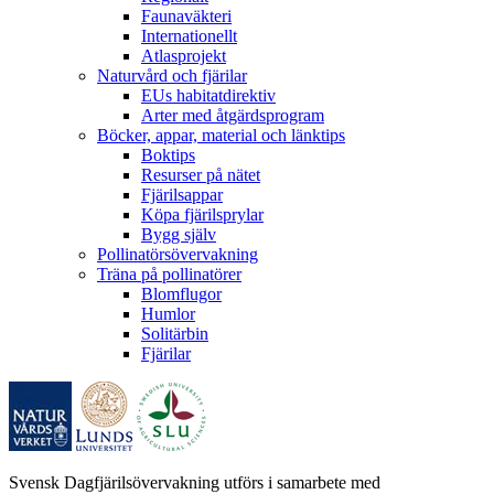
Faunaväkteri
Internationellt
Atlasprojekt
Naturvård och fjärilar
EUs habitatdirektiv
Arter med åtgärdsprogram
Böcker, appar, material och länktips
Boktips
Resurser på nätet
Fjärilsappar
Köpa fjärilsprylar
Bygg själv
Pollinatörsövervakning
Träna på pollinatörer
Blomflugor
Humlor
Solitärbin
Fjärilar
Svensk Dagfjärilsövervakning utförs i samarbete med