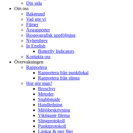
Din sida
Om oss
Bakgrund
Vad gör vi
Filmer
Årsrapporter
Biogeografisk uppföljning
Nyhetsbrev
In English
Butterfly Indicators
Kontakta oss
Övervakningen
Rapportera
Rapportera från punktlokal
Rapportera från slinga
Hur gör man?
Broschyr
Metoder
Snabbguide
Handledning
Miljöbeskrivning
Viktigaste filerna
Slingprotokoll
Punktprotokoll
Länkar & mer filer