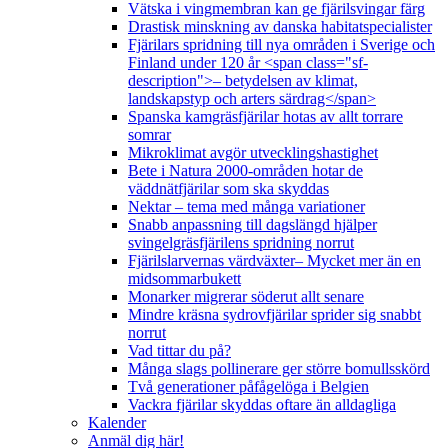
Vätska i vingmembran kan ge fjärilsvingar färg
Drastisk minskning av danska habitatspecialister
Fjärilars spridning till nya områden i Sverige och
Finland under 120 år <span class="sf-
description">– betydelsen av klimat,
landskapstyp och arters särdrag</span>
Spanska kamgräsfjärilar hotas av allt torrare
somrar
Mikroklimat avgör utvecklingshastighet
Bete i Natura 2000-områden hotar de
väddnätfjärilar som ska skyddas
Nektar – tema med många variationer
Snabb anpassning till dagslängd hjälper
svingelgräsfjärilens spridning norrut
Fjärilslarvernas värdväxter– Mycket mer än en
midsommarbukett
Monarker migrerar söderut allt senare
Mindre kräsna sydrovfjärilar sprider sig snabbt
norrut
Vad tittar du på?
Många slags pollinerare ger större bomullsskörd
Två generationer påfågelöga i Belgien
Vackra fjärilar skyddas oftare än alldagliga
Kalender
Anmäl dig här!