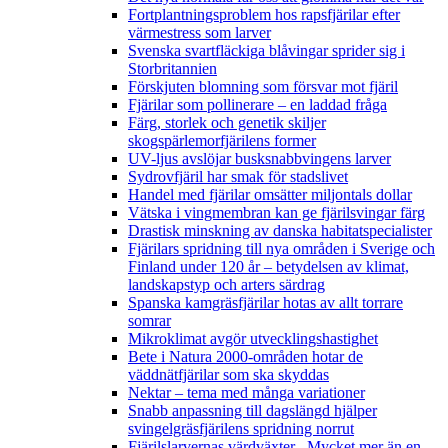
Fortplantningsproblem hos rapsfjärilar efter
värmestress som larver
Svenska svartfläckiga blåvingar sprider sig i
Storbritannien
Förskjuten blomning som försvar mot fjäril
Fjärilar som pollinerare – en laddad fråga
Färg, storlek och genetik skiljer
skogspärlemorfjärilens former
UV-ljus avslöjar busksnabbvingens larver
Sydrovfjäril har smak för stadslivet
Handel med fjärilar omsätter miljontals dollar
Vätska i vingmembran kan ge fjärilsvingar färg
Drastisk minskning av danska habitatspecialister
Fjärilars spridning till nya områden i Sverige och
Finland under 120 år
– betydelsen av klimat,
landskapstyp och arters särdrag
Spanska kamgräsfjärilar hotas av allt torrare
somrar
Mikroklimat avgör utvecklingshastighet
Bete i Natura 2000-områden hotar de
väddnätfjärilar som ska skyddas
Nektar – tema med många variationer
Snabb anpassning till dagslängd hjälper
svingelgräsfjärilens spridning norrut
Fjärilslarvernas värdväxter– Mycket mer än en