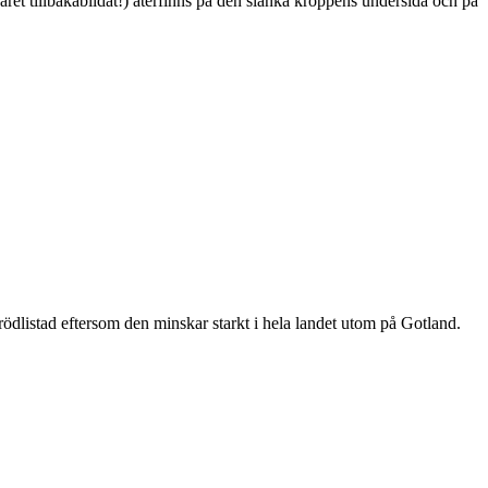
ret tillbakabildat!) återfinns på den slanka kroppens undersida och på
är rödlistad eftersom den minskar starkt i hela landet utom på Gotland.