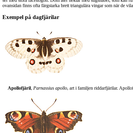
ser med stora facettögon. Dom äter nektar med sugsnabel, som kan rull
ovansidan finns ofta färgstarka brett triangulära vingar som när de vil
Exempel på dagfjärilar
Apollofjäril
,
Parnassius apollo
, art i familjen riddarfjärilar. Apol