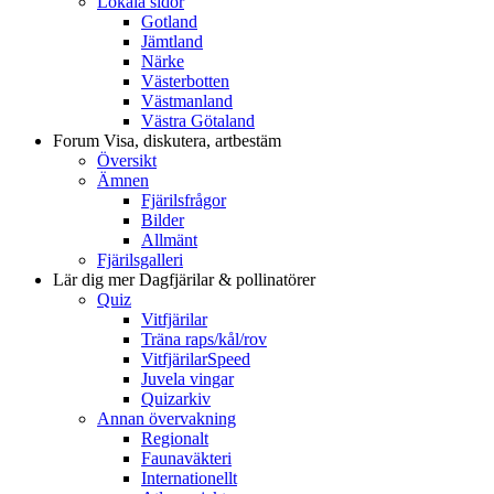
Lokala sidor
Gotland
Jämtland
Närke
Västerbotten
Västmanland
Västra Götaland
Forum
Visa, diskutera, artbestäm
Översikt
Ämnen
Fjärilsfrågor
Bilder
Allmänt
Fjärilsgalleri
Lär dig mer
Dagfjärilar & pollinatörer
Quiz
Vitfjärilar
Träna raps/kål/rov
VitfjärilarSpeed
Juvela vingar
Quizarkiv
Annan övervakning
Regionalt
Faunaväkteri
Internationellt