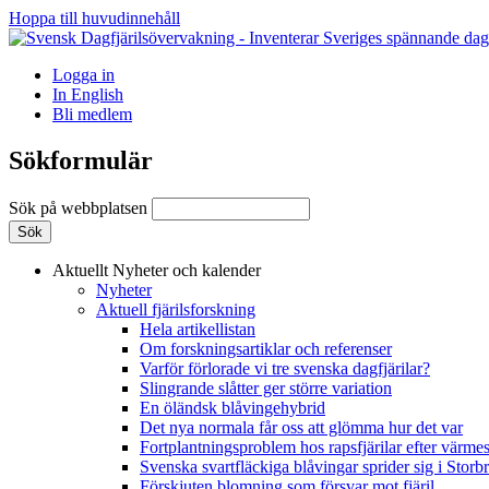
Hoppa till huvudinnehåll
Logga in
In English
Bli medlem
Sökformulär
Sök på webbplatsen
Aktuellt
Nyheter och kalender
Nyheter
Aktuell fjärilsforskning
Hela artikellistan
Om forskningsartiklar och referenser
Varför förlorade vi tre svenska dagfjärilar?
Slingrande slåtter ger större variation
En öländsk blåvingehybrid
Det nya normala får oss att glömma hur det var
Fortplantningsproblem hos rapsfjärilar efter värmes
Svenska svartfläckiga blåvingar sprider sig i Storb
Förskjuten blomning som försvar mot fjäril