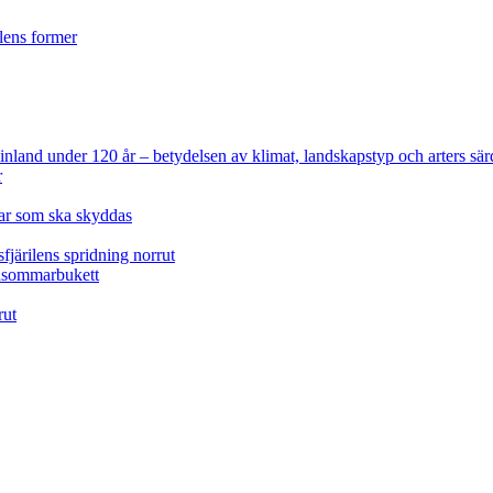
ilens former
 Finland under 120 år
– betydelsen av klimat, landskapstyp och arters sär
r
lar som ska skyddas
fjärilens spridning norrut
idsommarbukett
rut