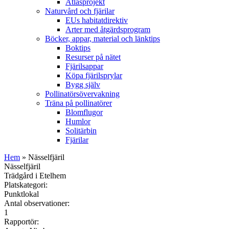
Atlasprojekt
Naturvård och fjärilar
EUs habitatdirektiv
Arter med åtgärdsprogram
Böcker, appar, material och länktips
Boktips
Resurser på nätet
Fjärilsappar
Köpa fjärilsprylar
Bygg själv
Pollinatörsövervakning
Träna på pollinatörer
Blomflugor
Humlor
Solitärbin
Fjärilar
Hem
» Nässelfjäril
Nässelfjäril
Trädgård i Etelhem
Platskategori:
Punktlokal
Antal observationer:
1
Rapportör: