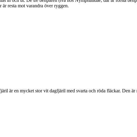
as in och ut. De tre benparen (två hos Nymphalidae, där är första benpa
ar är resta mot varandra över ryggen.
lofjäril är en mycket stor vit dagfjäril med svarta och röda fläckar. Den 