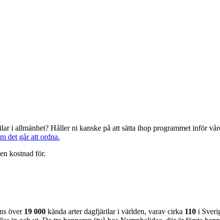
järilar i allmänhet? Håller ni kanske på att sätta ihop programmet inför 
om det går att ordna.
en kostnad för.
nns över
19 000
kända arter dagfjärilar i världen, varav cirka
110
i Sveri