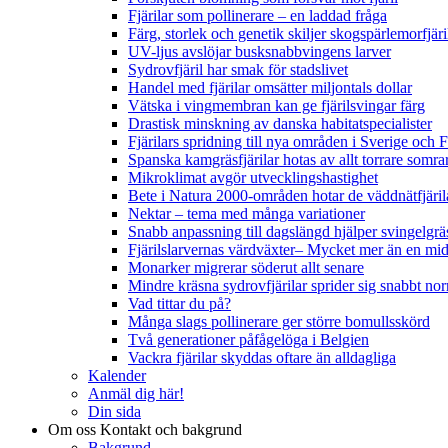
Fjärilar som pollinerare – en laddad fråga
Färg, storlek och genetik skiljer skogspärlemorfjär
UV-ljus avslöjar busksnabbvingens larver
Sydrovfjäril har smak för stadslivet
Handel med fjärilar omsätter miljontals dollar
Vätska i vingmembran kan ge fjärilsvingar färg
Drastisk minskning av danska habitatspecialister
Fjärilars spridning till nya områden i Sverige och
Spanska kamgräsfjärilar hotas av allt torrare somra
Mikroklimat avgör utvecklingshastighet
Bete i Natura 2000-områden hotar de väddnätfjäri
Nektar – tema med många variationer
Snabb anpassning till dagslängd hjälper svingelgräs
Fjärilslarvernas värdväxter– Mycket mer än en m
Monarker migrerar söderut allt senare
Mindre kräsna sydrovfjärilar sprider sig snabbt nor
Vad tittar du på?
Många slags pollinerare ger större bomullsskörd
Två generationer påfågelöga i Belgien
Vackra fjärilar skyddas oftare än alldagliga
Kalender
Anmäl dig här!
Din sida
Om oss
Kontakt och bakgrund
Bakgrund