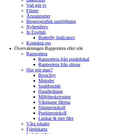
Vad gör vi
Filmer
Årsrapporter
Biogeografisk uppföljning
Nyhetsbrev
In English
Butterfly Indicators
Kontakta oss
Övervakningen
Rapportera eller sök
Rapportera
Rapportera från punktlokal
Rapportera från slinga
Hur gör man?
Broschyr
Metoder
Snabbguide
Handledning
Miljöbeskrivning
Viktigaste filerna
Slingprotokoll
Punktprotokoll
Länkar & mer filer
Våra lokaler
Fjärilskarta