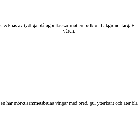
kännetecknas av tydliga blå ögonfläckar mot en rödbrun bakgrundsfärg. Fj
våren.
r. Den har mörkt sammetsbruna vingar med bred, gul ytterkant och äter bla