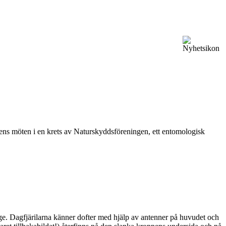
vårens möten i en krets av Naturskyddsföreningen, ett entomologisk
ge. Dagfjärilarna känner dofter med hjälp av antenner på huvudet och