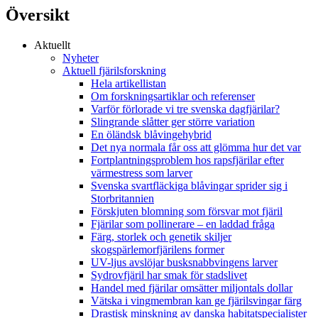
Översikt
Aktuellt
Nyheter
Aktuell fjärilsforskning
Hela artikellistan
Om forskningsartiklar och referenser
Varför förlorade vi tre svenska dagfjärilar?
Slingrande slåtter ger större variation
En öländsk blåvingehybrid
Det nya normala får oss att glömma hur det var
Fortplantningsproblem hos rapsfjärilar efter
värmestress som larver
Svenska svartfläckiga blåvingar sprider sig i
Storbritannien
Förskjuten blomning som försvar mot fjäril
Fjärilar som pollinerare – en laddad fråga
Färg, storlek och genetik skiljer
skogspärlemorfjärilens former
UV-ljus avslöjar busksnabbvingens larver
Sydrovfjäril har smak för stadslivet
Handel med fjärilar omsätter miljontals dollar
Vätska i vingmembran kan ge fjärilsvingar färg
Drastisk minskning av danska habitatspecialister