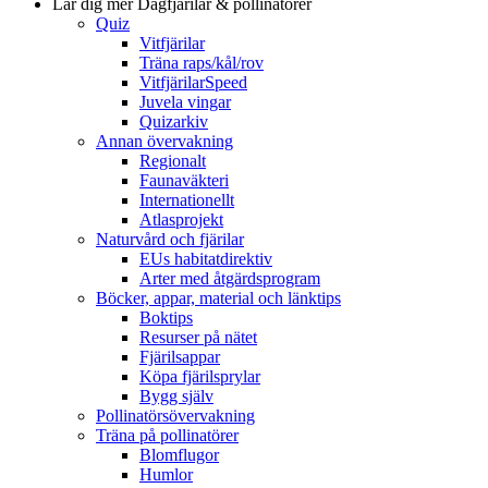
Lär dig mer
Dagfjärilar & pollinatörer
Quiz
Vitfjärilar
Träna raps/kål/rov
VitfjärilarSpeed
Juvela vingar
Quizarkiv
Annan övervakning
Regionalt
Faunaväkteri
Internationellt
Atlasprojekt
Naturvård och fjärilar
EUs habitatdirektiv
Arter med åtgärdsprogram
Böcker, appar, material och länktips
Boktips
Resurser på nätet
Fjärilsappar
Köpa fjärilsprylar
Bygg själv
Pollinatörsövervakning
Träna på pollinatörer
Blomflugor
Humlor