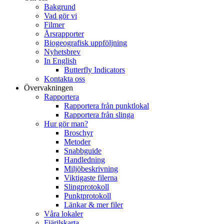
Bakgrund
Vad gör vi
Filmer
Årsrapporter
Biogeografisk uppföljning
Nyhetsbrev
In English
Butterfly Indicators
Kontakta oss
Övervakningen
Rapportera
Rapportera från punktlokal
Rapportera från slinga
Hur gör man?
Broschyr
Metoder
Snabbguide
Handledning
Miljöbeskrivning
Viktigaste filerna
Slingprotokoll
Punktprotokoll
Länkar & mer filer
Våra lokaler
Fjärilskarta