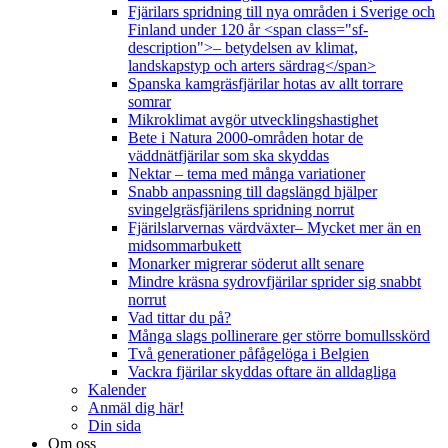
Fjärilars spridning till nya områden i Sverige och
Finland under 120 år <span class="sf-
description">– betydelsen av klimat,
landskapstyp och arters särdrag</span>
Spanska kamgräsfjärilar hotas av allt torrare
somrar
Mikroklimat avgör utvecklingshastighet
Bete i Natura 2000-områden hotar de
väddnätfjärilar som ska skyddas
Nektar – tema med många variationer
Snabb anpassning till dagslängd hjälper
svingelgräsfjärilens spridning norrut
Fjärilslarvernas värdväxter– Mycket mer än en
midsommarbukett
Monarker migrerar söderut allt senare
Mindre kräsna sydrovfjärilar sprider sig snabbt
norrut
Vad tittar du på?
Många slags pollinerare ger större bomullsskörd
Två generationer påfågelöga i Belgien
Vackra fjärilar skyddas oftare än alldagliga
Kalender
Anmäl dig här!
Din sida
Om oss