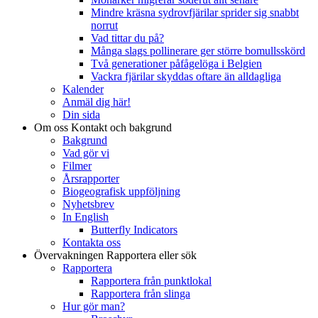
Mindre kräsna sydrovfjärilar sprider sig snabbt
norrut
Vad tittar du på?
Många slags pollinerare ger större bomullsskörd
Två generationer påfågelöga i Belgien
Vackra fjärilar skyddas oftare än alldagliga
Kalender
Anmäl dig här!
Din sida
Om oss
Kontakt och bakgrund
Bakgrund
Vad gör vi
Filmer
Årsrapporter
Biogeografisk uppföljning
Nyhetsbrev
In English
Butterfly Indicators
Kontakta oss
Övervakningen
Rapportera eller sök
Rapportera
Rapportera från punktlokal
Rapportera från slinga
Hur gör man?