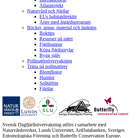
Atlasprojekt
Naturvård och fjärilar
EUs habitatdirektiv
Arter med åtgärdsprogram
Böcker, appar, material och länktips
Boktips
Resurser på nätet
Fjärilsappar
Köpa fjärilsprylar
Bygg själv
Pollinatörsövervakning
Träna på pollinatörer
Blomflugor
Humlor
Solitärbin
Fjärilar
Svensk Dagfjärilsövervakning utförs i samarbete med
Naturvårdsverket, Lunds Universitet, ArtDatabanken, Sveriges
Entomologiska Förening och Butterfly Conservation Europe.