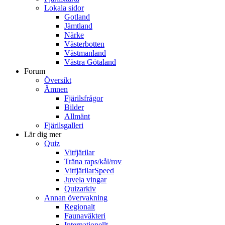
Lokala sidor
Gotland
Jämtland
Närke
Västerbotten
Västmanland
Västra Götaland
Forum
Översikt
Ämnen
Fjärilsfrågor
Bilder
Allmänt
Fjärilsgalleri
Lär dig mer
Quiz
Vitfjärilar
Träna raps/kål/rov
VitfjärilarSpeed
Juvela vingar
Quizarkiv
Annan övervakning
Regionalt
Faunaväkteri
Internationellt