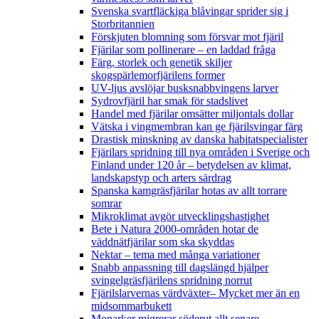
Svenska svartfläckiga blåvingar sprider sig i
Storbritannien
Förskjuten blomning som försvar mot fjäril
Fjärilar som pollinerare – en laddad fråga
Färg, storlek och genetik skiljer
skogspärlemorfjärilens former
UV-ljus avslöjar busksnabbvingens larver
Sydrovfjäril har smak för stadslivet
Handel med fjärilar omsätter miljontals dollar
Vätska i vingmembran kan ge fjärilsvingar färg
Drastisk minskning av danska habitatspecialister
Fjärilars spridning till nya områden i Sverige och
Finland under 120 år
– betydelsen av klimat,
landskapstyp och arters särdrag
Spanska kamgräsfjärilar hotas av allt torrare
somrar
Mikroklimat avgör utvecklingshastighet
Bete i Natura 2000-områden hotar de
väddnätfjärilar som ska skyddas
Nektar – tema med många variationer
Snabb anpassning till dagslängd hjälper
svingelgräsfjärilens spridning norrut
Fjärilslarvernas värdväxter– Mycket mer än en
midsommarbukett
Monarker migrerar söderut allt senare