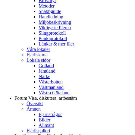
Broschyr
Metoder
Snabbguide
Handledning
Miljöbeskrivning
Viktigaste filerna
Slingprotokoll
Punktprotokoll
Länkar & mer filer
Våra lokaler
Fjärilskarta
Lokala sidor
Gotland
Jämtland
Närke
Västerbotten
Västmanland
Västra Götaland
Forum
Visa, diskutera, artbestäm
Översikt
Ämnen
Fjärilsfrågor
Bilder
Allmänt
Fjärilsgalleri