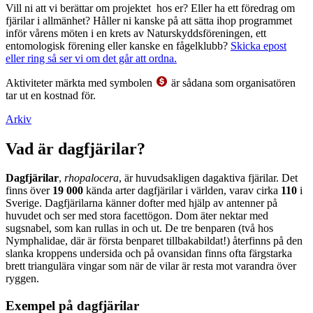
Vill ni att vi berättar om projektet hos er? Eller ha ett föredrag om
fjärilar i allmänhet? Håller ni kanske på att sätta ihop programmet
inför vårens möten i en krets av Naturskyddsföreningen, ett
entomologisk förening eller kanske en fågelklubb?
Skicka epost
eller ring så ser vi om det går att ordna.
Aktiviteter märkta med symbolen
är sådana som organisatören
tar ut en kostnad för.
Arkiv
Vad är dagfjärilar?
Dagfjärilar
,
rhopalocera
, är huvudsakligen dagaktiva fjärilar. Det
finns över
19 000
kända arter dagfjärilar i världen, varav cirka
110
i
Sverige. Dagfjärilarna känner dofter med hjälp av antenner på
huvudet och ser med stora facettögon. Dom äter nektar med
sugsnabel, som kan rullas in och ut. De tre benparen (två hos
Nymphalidae, där är första benparet tillbakabildat!) återfinns på den
slanka kroppens undersida och på ovansidan finns ofta färgstarka
brett triangulära vingar som när de vilar är resta mot varandra över
ryggen.
Exempel på dagfjärilar