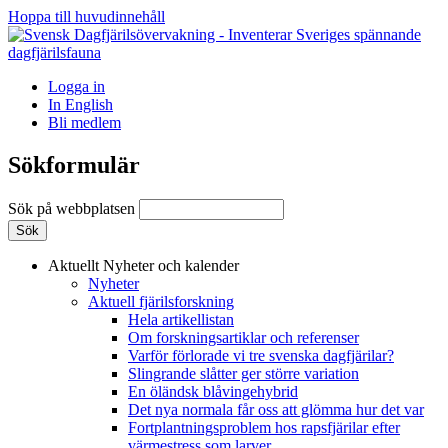
Hoppa till huvudinnehåll
Logga in
In English
Bli medlem
Sökformulär
Sök på webbplatsen
Aktuellt
Nyheter och kalender
Nyheter
Aktuell fjärilsforskning
Hela artikellistan
Om forskningsartiklar och referenser
Varför förlorade vi tre svenska dagfjärilar?
Slingrande slåtter ger större variation
En öländsk blåvingehybrid
Det nya normala får oss att glömma hur det var
Fortplantningsproblem hos rapsfjärilar efter
värmestress som larver