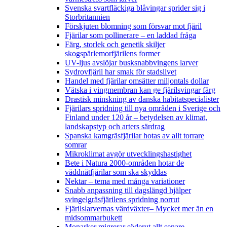
Svenska svartfläckiga blåvingar sprider sig i
Storbritannien
Förskjuten blomning som försvar mot fjäril
Fjärilar som pollinerare – en laddad fråga
Färg, storlek och genetik skiljer
skogspärlemorfjärilens former
UV-ljus avslöjar busksnabbvingens larver
Sydrovfjäril har smak för stadslivet
Handel med fjärilar omsätter miljontals dollar
Vätska i vingmembran kan ge fjärilsvingar färg
Drastisk minskning av danska habitatspecialister
Fjärilars spridning till nya områden i Sverige och
Finland under 120 år
– betydelsen av klimat,
landskapstyp och arters särdrag
Spanska kamgräsfjärilar hotas av allt torrare
somrar
Mikroklimat avgör utvecklingshastighet
Bete i Natura 2000-områden hotar de
väddnätfjärilar som ska skyddas
Nektar – tema med många variationer
Snabb anpassning till dagslängd hjälper
svingelgräsfjärilens spridning norrut
Fjärilslarvernas värdväxter– Mycket mer än en
midsommarbukett
Monarker migrerar söderut allt senare