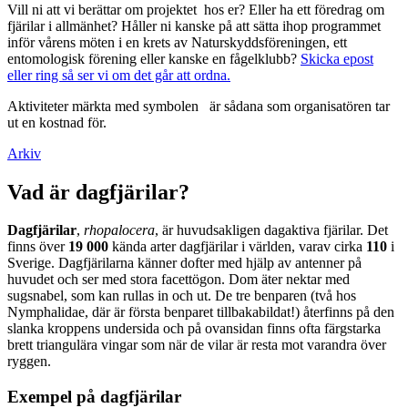
Vill ni att vi berättar om projektet hos er? Eller ha ett föredrag om
fjärilar i allmänhet? Håller ni kanske på att sätta ihop programmet
inför vårens möten i en krets av Naturskyddsföreningen, ett
entomologisk förening eller kanske en fågelklubb?
Skicka epost
eller ring så ser vi om det går att ordna.
Aktiviteter märkta med symbolen
är sådana som organisatören tar
ut en kostnad för.
Arkiv
Vad är dagfjärilar?
Dagfjärilar
,
rhopalocera
, är huvudsakligen dagaktiva fjärilar. Det
finns över
19 000
kända arter dagfjärilar i världen, varav cirka
110
i
Sverige. Dagfjärilarna känner dofter med hjälp av antenner på
huvudet och ser med stora facettögon. Dom äter nektar med
sugsnabel, som kan rullas in och ut. De tre benparen (två hos
Nymphalidae, där är första benparet tillbakabildat!) återfinns på den
slanka kroppens undersida och på ovansidan finns ofta färgstarka
brett triangulära vingar som när de vilar är resta mot varandra över
ryggen.
Exempel på dagfjärilar