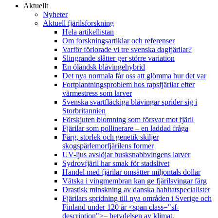
Aktuellt
Nyheter
Aktuell fjärilsforskning
Hela artikellistan
Om forskningsartiklar och referenser
Varför förlorade vi tre svenska dagfjärilar?
Slingrande slåtter ger större variation
En öländsk blåvingehybrid
Det nya normala får oss att glömma hur det var
Fortplantningsproblem hos rapsfjärilar efter
värmestress som larver
Svenska svartfläckiga blåvingar sprider sig i
Storbritannien
Förskjuten blomning som försvar mot fjäril
Fjärilar som pollinerare – en laddad fråga
Färg, storlek och genetik skiljer
skogspärlemorfjärilens former
UV-ljus avslöjar busksnabbvingens larver
Sydrovfjäril har smak för stadslivet
Handel med fjärilar omsätter miljontals dollar
Vätska i vingmembran kan ge fjärilsvingar färg
Drastisk minskning av danska habitatspecialister
Fjärilars spridning till nya områden i Sverige och
Finland under 120 år <span class="sf-
description">– betydelsen av klimat,