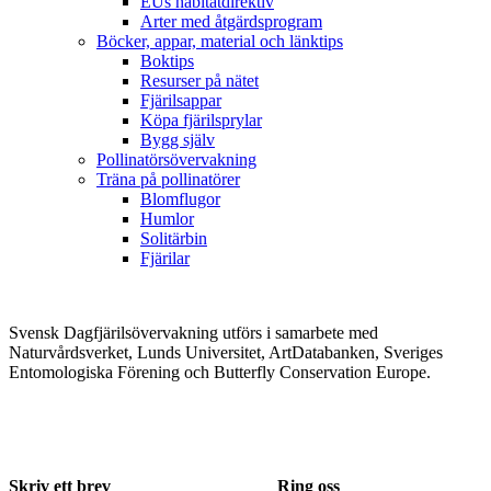
EUs habitatdirektiv
Arter med åtgärdsprogram
Böcker, appar, material och länktips
Boktips
Resurser på nätet
Fjärilsappar
Köpa fjärilsprylar
Bygg själv
Pollinatörsövervakning
Träna på pollinatörer
Blomflugor
Humlor
Solitärbin
Fjärilar
Svensk Dagfjärilsövervakning utförs i samarbete med
Naturvårdsverket, Lunds Universitet, ArtDatabanken, Sveriges
Entomologiska Förening och Butterfly Conservation Europe.
Skriv ett brev
Ring oss