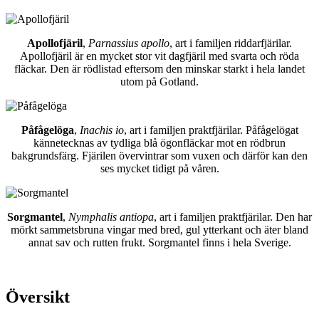
Apollofjäril
,
Parnassius apollo
, art i familjen riddarfjärilar.
Apollofjäril är en mycket stor vit dagfjäril med svarta och röda
fläckar. Den är rödlistad eftersom den minskar starkt i hela landet
utom på Gotland.
Påfågelöga
,
Inachis io
, art i familjen praktfjärilar. Påfågelögat
kännetecknas av tydliga blå ögonfläckar mot en rödbrun
bakgrundsfärg. Fjärilen övervintrar som vuxen och därför kan den
ses mycket tidigt på våren.
Sorgmantel
,
Nymphalis antiopa
, art i familjen praktfjärilar. Den har
mörkt sammetsbruna vingar med bred, gul ytterkant och äter bland
annat sav och rutten frukt. Sorgmantel finns i hela Sverige.
Översikt