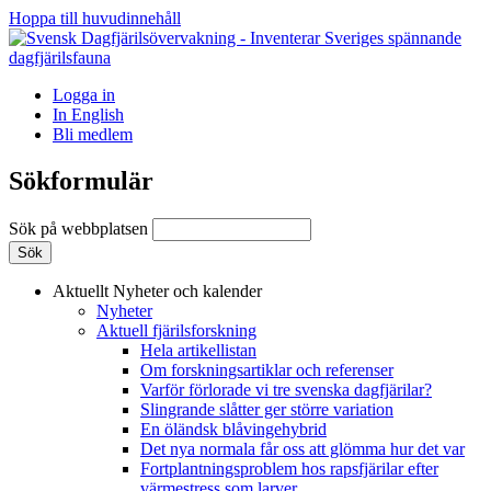
Hoppa till huvudinnehåll
Logga in
In English
Bli medlem
Sökformulär
Sök på webbplatsen
Aktuellt
Nyheter och kalender
Nyheter
Aktuell fjärilsforskning
Hela artikellistan
Om forskningsartiklar och referenser
Varför förlorade vi tre svenska dagfjärilar?
Slingrande slåtter ger större variation
En öländsk blåvingehybrid
Det nya normala får oss att glömma hur det var
Fortplantningsproblem hos rapsfjärilar efter
värmestress som larver