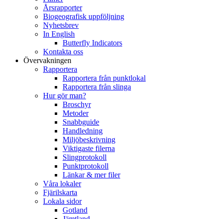
Årsrapporter
Biogeografisk uppföljning
Nyhetsbrev
In English
Butterfly Indicators
Kontakta oss
Övervakningen
Rapportera
Rapportera från punktlokal
Rapportera från slinga
Hur gör man?
Broschyr
Metoder
Snabbguide
Handledning
Miljöbeskrivning
Viktigaste filerna
Slingprotokoll
Punktprotokoll
Länkar & mer filer
Våra lokaler
Fjärilskarta
Lokala sidor
Gotland
Jämtland