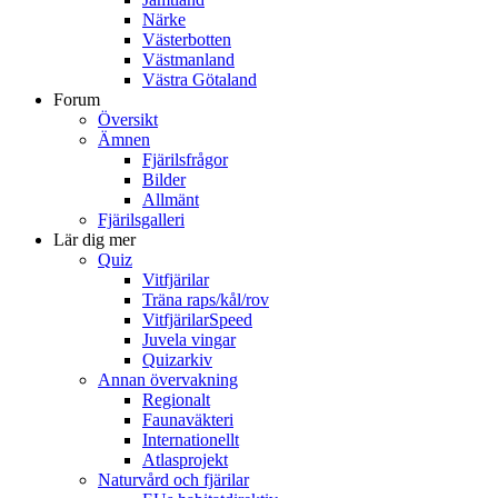
Närke
Västerbotten
Västmanland
Västra Götaland
Forum
Översikt
Ämnen
Fjärilsfrågor
Bilder
Allmänt
Fjärilsgalleri
Lär dig mer
Quiz
Vitfjärilar
Träna raps/kål/rov
VitfjärilarSpeed
Juvela vingar
Quizarkiv
Annan övervakning
Regionalt
Faunaväkteri
Internationellt
Atlasprojekt
Naturvård och fjärilar