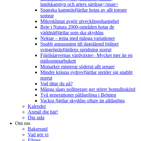
landskapstyp och arters särdrag</span>
Spanska kamgräsfjärilar hotas av allt torrare
somrar
Mikroklimat avgör utvecklingshastighet
Bete i Natura 2000-områden hotar de
väddnätfjärilar som ska skyddas
Nektar – tema med många variationer
Snabb anpassning till dagslängd hjälper
svingelgräsfjärilens spridning norrut
Fjärilslarvernas värdväxter– Mycket mer än en
midsommarbukett
Monarker migrerar söderut allt senare
Mindre kräsna sydrovfjärilar sprider sig snabbt
norrut
Vad tittar du på?
Många slags pollinerare ger större bomullsskörd
Två generationer påfågelöga i Belgien
Vackra fjärilar skyddas oftare än alldagliga
Kalender
Anmäl dig här!
Din sida
Om oss
Bakgrund
Vad gör vi
Filmer