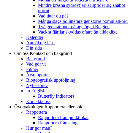
Mindre kräsna sydrovfjärilar sprider sig snabbt
norrut
Vad tittar du på?
Många slags pollinerare ger större bomullsskörd
Två generationer påfågelöga i Belgien
Vackra fjärilar skyddas oftare än alldagliga
Kalender
Anmäl dig här!
Din sida
Om oss
Kontakt och bakgrund
Bakgrund
Vad gör vi
Filmer
Årsrapporter
Biogeografisk uppföljning
Nyhetsbrev
In English
Butterfly Indicators
Kontakta oss
Övervakningen
Rapportera eller sök
Rapportera
Rapportera från punktlokal
Rapportera från slinga
Hur gör man?