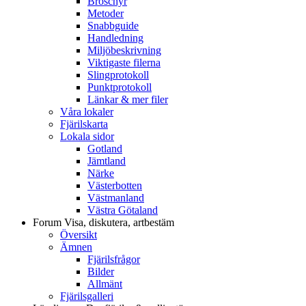
Broschyr
Metoder
Snabbguide
Handledning
Miljöbeskrivning
Viktigaste filerna
Slingprotokoll
Punktprotokoll
Länkar & mer filer
Våra lokaler
Fjärilskarta
Lokala sidor
Gotland
Jämtland
Närke
Västerbotten
Västmanland
Västra Götaland
Forum
Visa, diskutera, artbestäm
Översikt
Ämnen
Fjärilsfrågor
Bilder
Allmänt
Fjärilsgalleri