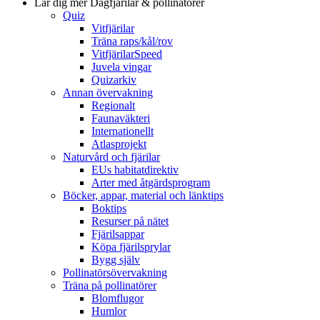
Lär dig mer
Dagfjärilar & pollinatörer
Quiz
Vitfjärilar
Träna raps/kål/rov
VitfjärilarSpeed
Juvela vingar
Quizarkiv
Annan övervakning
Regionalt
Faunaväkteri
Internationellt
Atlasprojekt
Naturvård och fjärilar
EUs habitatdirektiv
Arter med åtgärdsprogram
Böcker, appar, material och länktips
Boktips
Resurser på nätet
Fjärilsappar
Köpa fjärilsprylar
Bygg själv
Pollinatörsövervakning
Träna på pollinatörer
Blomflugor
Humlor