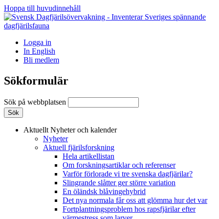
Hoppa till huvudinnehåll
Logga in
In English
Bli medlem
Sökformulär
Sök på webbplatsen
Aktuellt
Nyheter och kalender
Nyheter
Aktuell fjärilsforskning
Hela artikellistan
Om forskningsartiklar och referenser
Varför förlorade vi tre svenska dagfjärilar?
Slingrande slåtter ger större variation
En öländsk blåvingehybrid
Det nya normala får oss att glömma hur det var
Fortplantningsproblem hos rapsfjärilar efter
värmestress som larver