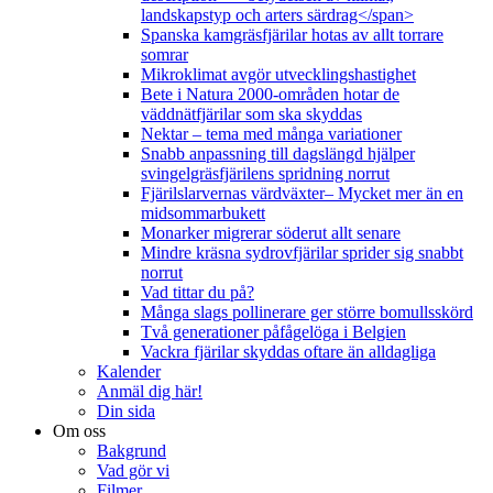
landskapstyp och arters särdrag</span>
Spanska kamgräsfjärilar hotas av allt torrare
somrar
Mikroklimat avgör utvecklingshastighet
Bete i Natura 2000-områden hotar de
väddnätfjärilar som ska skyddas
Nektar – tema med många variationer
Snabb anpassning till dagslängd hjälper
svingelgräsfjärilens spridning norrut
Fjärilslarvernas värdväxter– Mycket mer än en
midsommarbukett
Monarker migrerar söderut allt senare
Mindre kräsna sydrovfjärilar sprider sig snabbt
norrut
Vad tittar du på?
Många slags pollinerare ger större bomullsskörd
Två generationer påfågelöga i Belgien
Vackra fjärilar skyddas oftare än alldagliga
Kalender
Anmäl dig här!
Din sida
Om oss
Bakgrund
Vad gör vi
Filmer