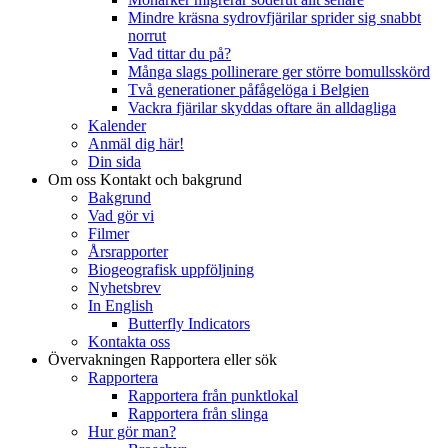
Mindre kräsna sydrovfjärilar sprider sig snabbt
norrut
Vad tittar du på?
Många slags pollinerare ger större bomullsskörd
Två generationer påfågelöga i Belgien
Vackra fjärilar skyddas oftare än alldagliga
Kalender
Anmäl dig här!
Din sida
Om oss
Kontakt och bakgrund
Bakgrund
Vad gör vi
Filmer
Årsrapporter
Biogeografisk uppföljning
Nyhetsbrev
In English
Butterfly Indicators
Kontakta oss
Övervakningen
Rapportera eller sök
Rapportera
Rapportera från punktlokal
Rapportera från slinga
Hur gör man?