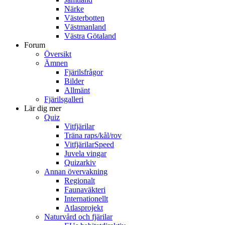
Närke
Västerbotten
Västmanland
Västra Götaland
Forum
Översikt
Ämnen
Fjärilsfrågor
Bilder
Allmänt
Fjärilsgalleri
Lär dig mer
Quiz
Vitfjärilar
Träna raps/kål/rov
VitfjärilarSpeed
Juvela vingar
Quizarkiv
Annan övervakning
Regionalt
Faunaväkteri
Internationellt
Atlasprojekt
Naturvård och fjärilar