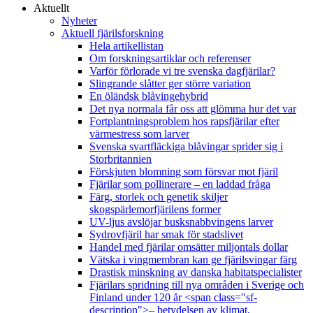
Aktuellt
Nyheter
Aktuell fjärilsforskning
Hela artikellistan
Om forskningsartiklar och referenser
Varför förlorade vi tre svenska dagfjärilar?
Slingrande slåtter ger större variation
En öländsk blåvingehybrid
Det nya normala får oss att glömma hur det var
Fortplantningsproblem hos rapsfjärilar efter
värmestress som larver
Svenska svartfläckiga blåvingar sprider sig i
Storbritannien
Förskjuten blomning som försvar mot fjäril
Fjärilar som pollinerare – en laddad fråga
Färg, storlek och genetik skiljer
skogspärlemorfjärilens former
UV-ljus avslöjar busksnabbvingens larver
Sydrovfjäril har smak för stadslivet
Handel med fjärilar omsätter miljontals dollar
Vätska i vingmembran kan ge fjärilsvingar färg
Drastisk minskning av danska habitatspecialister
Fjärilars spridning till nya områden i Sverige och
Finland under 120 år <span class="sf-
description">– betydelsen av klimat,