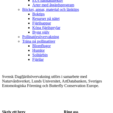
EUs habitatdirektiv
Arter med åtgärdsprogram
Böcker, appar, material och länktips
Boktips
Resurser på nätet
Fjärilsappar
Köpa fjärilsprylar
Bygg själv
Pollinatörsövervakning
Träna på pollinatörer
Blomflugor
Humlor
Solitärbin
Fjärilar
Svensk Dagfjärilsövervakning utförs i samarbete med
Naturvårdsverket, Lunds Universitet, ArtDatabanken, Sveriges
Entomologiska Förening och Butterfly Conservation Europe.
Skriv ett brev
Ring oss