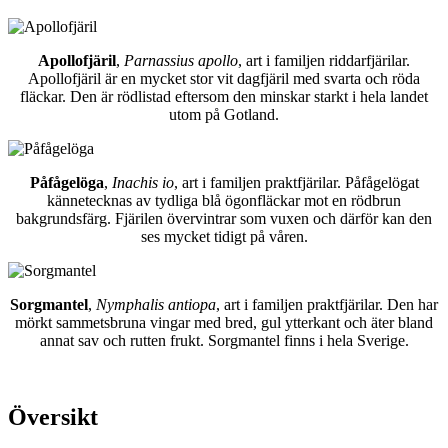
Apollofjäril
,
Parnassius apollo
, art i familjen riddarfjärilar.
Apollofjäril är en mycket stor vit dagfjäril med svarta och röda
fläckar. Den är rödlistad eftersom den minskar starkt i hela landet
utom på Gotland.
Påfågelöga
,
Inachis io
, art i familjen praktfjärilar. Påfågelögat
kännetecknas av tydliga blå ögonfläckar mot en rödbrun
bakgrundsfärg. Fjärilen övervintrar som vuxen och därför kan den
ses mycket tidigt på våren.
Sorgmantel
,
Nymphalis antiopa
, art i familjen praktfjärilar. Den har
mörkt sammetsbruna vingar med bred, gul ytterkant och äter bland
annat sav och rutten frukt. Sorgmantel finns i hela Sverige.
Översikt