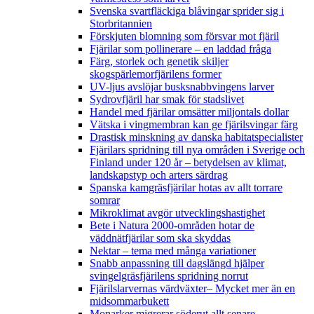
Svenska svartfläckiga blåvingar sprider sig i
Storbritannien
Förskjuten blomning som försvar mot fjäril
Fjärilar som pollinerare – en laddad fråga
Färg, storlek och genetik skiljer
skogspärlemorfjärilens former
UV-ljus avslöjar busksnabbvingens larver
Sydrovfjäril har smak för stadslivet
Handel med fjärilar omsätter miljontals dollar
Vätska i vingmembran kan ge fjärilsvingar färg
Drastisk minskning av danska habitatspecialister
Fjärilars spridning till nya områden i Sverige och
Finland under 120 år
– betydelsen av klimat,
landskapstyp och arters särdrag
Spanska kamgräsfjärilar hotas av allt torrare
somrar
Mikroklimat avgör utvecklingshastighet
Bete i Natura 2000-områden hotar de
väddnätfjärilar som ska skyddas
Nektar – tema med många variationer
Snabb anpassning till dagslängd hjälper
svingelgräsfjärilens spridning norrut
Fjärilslarvernas värdväxter– Mycket mer än en
midsommarbukett
Monarker migrerar söderut allt senare