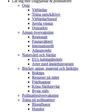
Lär dig mer
Dagfjärilar & pollinatörer
Quiz
Vitfjärilar
Träna raps/kål/rov
VitfjärilarSpeed
Juvela vingar
Quizarkiv
Annan övervakning
Regionalt
Faunaväkteri
Internationellt
Atlasprojekt
Naturvård och fjärilar
EUs habitatdirektiv
Arter med åtgärdsprogram
Böcker, appar, material och länktips
Boktips
Resurser på nätet
Fjärilsappar
Köpa fjärilsprylar
Bygg själv
Pollinatörsövervakning
Träna på pollinatörer
Blomflugor
Humlor