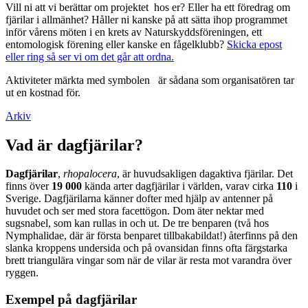
Vill ni att vi berättar om projektet hos er? Eller ha ett föredrag om
fjärilar i allmänhet? Håller ni kanske på att sätta ihop programmet
inför vårens möten i en krets av Naturskyddsföreningen, ett
entomologisk förening eller kanske en fågelklubb?
Skicka epost
eller ring så ser vi om det går att ordna.
Aktiviteter märkta med symbolen
är sådana som organisatören tar
ut en kostnad för.
Arkiv
Vad är dagfjärilar?
Dagfjärilar
,
rhopalocera
, är huvudsakligen dagaktiva fjärilar. Det
finns över
19 000
kända arter dagfjärilar i världen, varav cirka
110
i
Sverige. Dagfjärilarna känner dofter med hjälp av antenner på
huvudet och ser med stora facettögon. Dom äter nektar med
sugsnabel, som kan rullas in och ut. De tre benparen (två hos
Nymphalidae, där är första benparet tillbakabildat!) återfinns på den
slanka kroppens undersida och på ovansidan finns ofta färgstarka
brett triangulära vingar som när de vilar är resta mot varandra över
ryggen.
Exempel på dagfjärilar