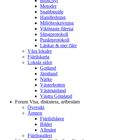
Broschyr
Metoder
Snabbguide
Handledning
Miljöbeskrivning
Viktigaste filerna
Slingprotokoll
Punktprotokoll
Länkar & mer filer
Våra lokaler
Fjärilskarta
Lokala sidor
Gotland
Jämtland
Närke
Västerbotten
Västmanland
Västra Götaland
Forum
Visa, diskutera, artbestäm
Översikt
Ämnen
Fjärilsfrågor
Bilder
Allmänt
Fjärilsgalleri