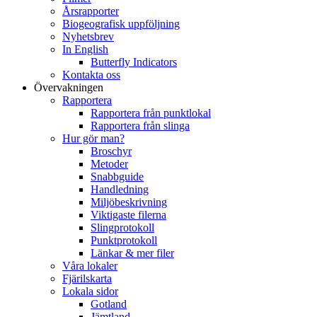
Årsrapporter
Biogeografisk uppföljning
Nyhetsbrev
In English
Butterfly Indicators
Kontakta oss
Övervakningen
Rapportera
Rapportera från punktlokal
Rapportera från slinga
Hur gör man?
Broschyr
Metoder
Snabbguide
Handledning
Miljöbeskrivning
Viktigaste filerna
Slingprotokoll
Punktprotokoll
Länkar & mer filer
Våra lokaler
Fjärilskarta
Lokala sidor
Gotland
Jämtland