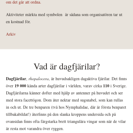
om det går att ordna.
Aktiviteter märkta med symbolen
är sådana som organisatören tar ut
en kostnad för.
Arkiv
Vad är dagfjärilar?
Dagfjärilar
,
rhopalocera
, är huvudsakligen dagaktiva fjärilar. Det finns
19 000
110
över
kända arter dagfjärilar i världen, varav cirka
i Sverige.
Dagfjärilarna känner dofter med hjälp av antenner på huvudet och ser
med stora facettögon. Dom äter nektar med sugsnabel, som kan rullas
in och ut. De tre benparen (två hos Nymphalidae, där är första benparet
tillbakabildat!) återfinns på den slanka kroppens undersida och på
ovansidan finns ofta färgstarka brett triangulära vingar som när de vilar
är resta mot varandra över ryggen.