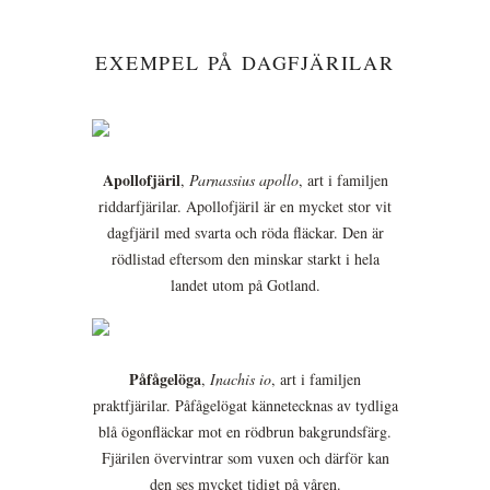
EXEMPEL PÅ DAGFJÄRILAR
Apollofjäril
,
Parnassius apollo
, art i familjen
riddarfjärilar. Apollofjäril är en mycket stor vit
dagfjäril med svarta och röda fläckar. Den är
rödlistad eftersom den minskar starkt i hela
landet utom på Gotland.
Påfågelöga
,
Inachis io
, art i familjen
praktfjärilar. Påfågelögat kännetecknas av tydliga
blå ögonfläckar mot en rödbrun bakgrundsfärg.
Fjärilen övervintrar som vuxen och därför kan
den ses mycket tidigt på våren.