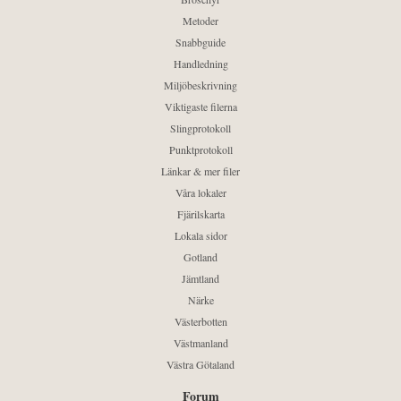
Metoder
Snabbguide
Handledning
Miljöbeskrivning
Viktigaste filerna
Slingprotokoll
Punktprotokoll
Länkar & mer filer
Våra lokaler
Fjärilskarta
Lokala sidor
Gotland
Jämtland
Närke
Västerbotten
Västmanland
Västra Götaland
Forum