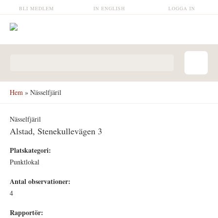
Hoppa till huvudinnehåll
BLI MEDLEM
IN ENGLISH
LOGGA IN
Sökformulär
Hem
» Nässelfjäril
Nässelfjäril
Alstad, Stenekullevägen 3
Platskategori:
Punktlokal
Antal observationer:
4
Rapportör: