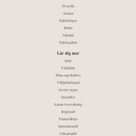
Översikt
Ämnen
Fjärilsfrågor
Bilder
Allmänt
Fjärilsgalleri
Lär dig mer
Quiz
Vitfjärilar
Träna raps/kål/rov
VitfjärilarSpeed
Juvela vingar
Quizarkiv
Annan övervakning
Regionalt
Faunaväkteri
Internationellt
Atlasprojekt