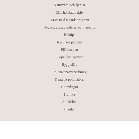
Naturvård och fjärilar
EUs habitatdirektiv
Arter med åtgärdsprogram
Böcker, appar, material och länktips
Boktips
Resurser på nätet
Fjärilsappar
Köpa fjärilsprylar
Bygg själv
Pollinatörsövervakning
Träna på pollinatörer
Blomflugor
Humlor
Solitärbin
Fjärilar