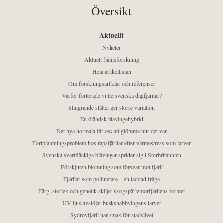
Översikt
Aktuellt
Nyheter
Aktuell fjärilsforskning
Hela artikellistan
Om forskningsartiklar och referenser
Varför förlorade vi tre svenska dagfjärilar?
Slingrande slåtter ger större variation
En öländsk blåvingehybrid
Det nya normala får oss att glömma hur det var
Fortplantningsproblem hos rapsfjärilar efter värmestress som larver
Svenska svartfläckiga blåvingar sprider sig i Storbritannien
Förskjuten blomning som försvar mot fjäril
Fjärilar som pollinerare – en laddad fråga
Färg, storlek och genetik skiljer skogspärlemorfjärilens former
UV-ljus avslöjar busksnabbvingens larver
Sydrovfjäril har smak för stadslivet