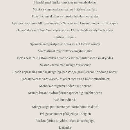
Handel med fjärilar omsätter miljontals dollar
Vätska i vingmembran kan ge fjärilsvingar färg
Drastisk minskning av danska habitatspecialister
Fjärilars spridning till nya områden i Sverige och Finland under 120 år <span
class="sf-description">– betydelsen av klimat, landskapstyp och arters
särdrag</span>
Spanska kamgräsfjärilar hotas av allt torrare somrar
Mikroklimat avgör utvecklingshastighet
Bete i Natura 2000-områden hotar de väddnätfjärilar som ska skyddas
Nektar – tema med många variationer
Snabb anpassning till dagslängd hjälper svingelgräsfjärilens spridning norrut
Fjärilslarvernas värdväxter– Mycket mer än en midsommarbukett
Monarker migrerar söderut allt senare
Mindre kräsna sydrovfjärilar sprider sig snabbt norrut
Vad tittar du på?
Många slags pollinerare ger större bomullsskörd
Två generationer påfågelöga i Belgien
Vackra fjärilar skyddas oftare än alldagliga
Kalender