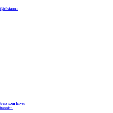
tress som larver
ritannien