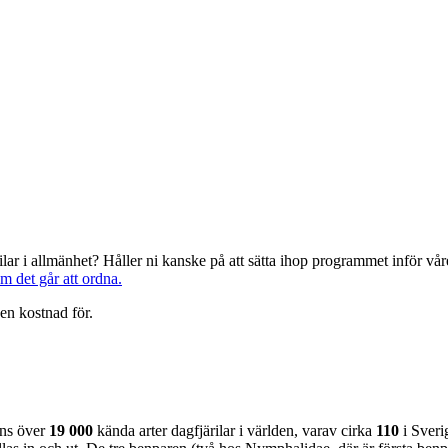
järilar i allmänhet? Håller ni kanske på att sätta ihop programmet inför 
om det går att ordna.
en kostnad för.
nns över
19 000
kända arter dagfjärilar i världen, varav cirka
110
i Sveri