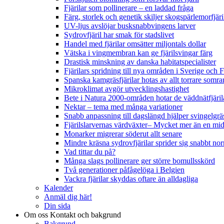
Fjärilar som pollinerare – en laddad fråga
Färg, storlek och genetik skiljer skogspärlemorfjär
UV-ljus avslöjar busksnabbvingens larver
Sydrovfjäril har smak för stadslivet
Handel med fjärilar omsätter miljontals dollar
Vätska i vingmembran kan ge fjärilsvingar färg
Drastisk minskning av danska habitatspecialister
Fjärilars spridning till nya områden i Sverige och
Spanska kamgräsfjärilar hotas av allt torrare somra
Mikroklimat avgör utvecklingshastighet
Bete i Natura 2000-områden hotar de väddnätfjäri
Nektar – tema med många variationer
Snabb anpassning till dagslängd hjälper svingelgräs
Fjärilslarvernas värdväxter– Mycket mer än en m
Monarker migrerar söderut allt senare
Mindre kräsna sydrovfjärilar sprider sig snabbt nor
Vad tittar du på?
Många slags pollinerare ger större bomullsskörd
Två generationer påfågelöga i Belgien
Vackra fjärilar skyddas oftare än alldagliga
Kalender
Anmäl dig här!
Din sida
Om oss
Kontakt och bakgrund
Bakgrund