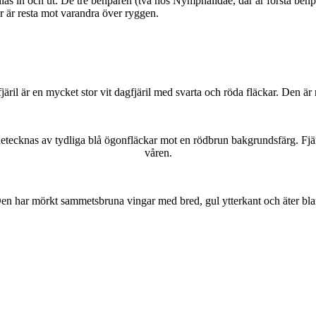
as in och ut. De tre benparen (två hos Nymphalidae, där är första benpa
ar är resta mot varandra över ryggen.
lofjäril är en mycket stor vit dagfjäril med svarta och röda fläckar. Den 
kännetecknas av tydliga blå ögonfläckar mot en rödbrun bakgrundsfärg. Fj
våren.
r. Den har mörkt sammetsbruna vingar med bred, gul ytterkant och äter bla