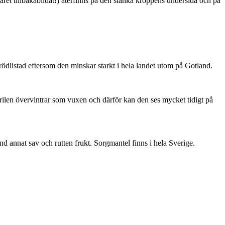
ret tillbakabildat!) återfinns på den slanka kroppens undersida och på
är rödlistad eftersom den minskar starkt i hela landet utom på Gotland.
ärilen övervintrar som vuxen och därför kan den ses mycket tidigt på
nd annat sav och rutten frukt. Sorgmantel finns i hela Sverige.