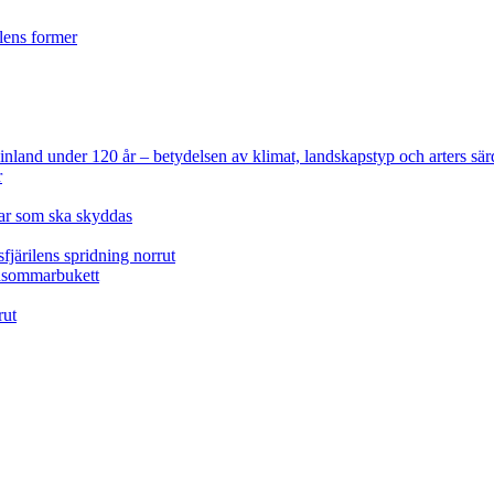
ilens former
 Finland under 120 år
– betydelsen av klimat, landskapstyp och arters sär
r
lar som ska skyddas
fjärilens spridning norrut
idsommarbukett
rut