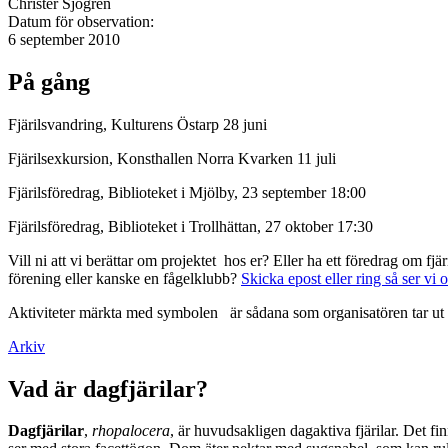
Christer Sjögren
Datum för observation:
6 september 2010
På gång
Fjärilsvandring, Kulturens Östarp 28 juni
Fjärilsexkursion, Konsthallen Norra Kvarken 11 juli
Fjärilsföredrag, Biblioteket i Mjölby, 23 september 18:00
Fjärilsföredrag, Biblioteket i Trollhättan, 27 oktober 17:30
Vill ni att vi berättar om projektet hos er? Eller ha ett föredrag om f
förening eller kanske en fågelklubb?
Skicka epost eller ring så ser vi 
Aktiviteter märkta med symbolen
är sådana som organisatören tar ut 
Arkiv
Vad är dagfjärilar?
Dagfjärilar
,
rhopalocera
, är huvudsakligen dagaktiva fjärilar. Det fi