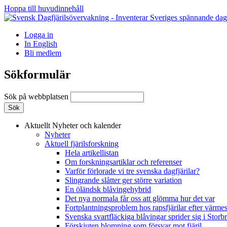
Hoppa till huvudinnehåll
Logga in
In English
Bli medlem
Sökformulär
Sök på webbplatsen
Aktuellt
Nyheter och kalender
Nyheter
Aktuell fjärilsforskning
Hela artikellistan
Om forskningsartiklar och referenser
Varför förlorade vi tre svenska dagfjärilar?
Slingrande slåtter ger större variation
En öländsk blåvingehybrid
Det nya normala får oss att glömma hur det var
Fortplantningsproblem hos rapsfjärilar efter värmes
Svenska svartfläckiga blåvingar sprider sig i Storb
Förskjuten blomning som försvar mot fjäril