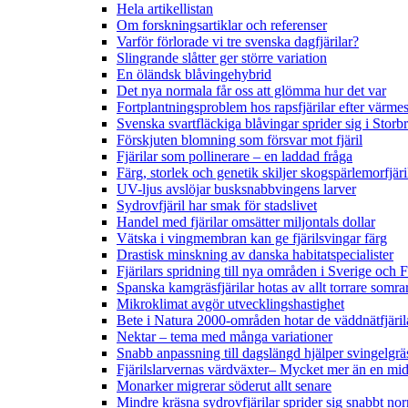
Hela artikellistan
Om forskningsartiklar och referenser
Varför förlorade vi tre svenska dagfjärilar?
Slingrande slåtter ger större variation
En öländsk blåvingehybrid
Det nya normala får oss att glömma hur det var
Fortplantningsproblem hos rapsfjärilar efter värmes
Svenska svartfläckiga blåvingar sprider sig i Storb
Förskjuten blomning som försvar mot fjäril
Fjärilar som pollinerare – en laddad fråga
Färg, storlek och genetik skiljer skogspärlemorfjär
UV-ljus avslöjar busksnabbvingens larver
Sydrovfjäril har smak för stadslivet
Handel med fjärilar omsätter miljontals dollar
Vätska i vingmembran kan ge fjärilsvingar färg
Drastisk minskning av danska habitatspecialister
Fjärilars spridning till nya områden i Sverige och
Spanska kamgräsfjärilar hotas av allt torrare somra
Mikroklimat avgör utvecklingshastighet
Bete i Natura 2000-områden hotar de väddnätfjäri
Nektar – tema med många variationer
Snabb anpassning till dagslängd hjälper svingelgräs
Fjärilslarvernas värdväxter– Mycket mer än en m
Monarker migrerar söderut allt senare
Mindre kräsna sydrovfjärilar sprider sig snabbt nor