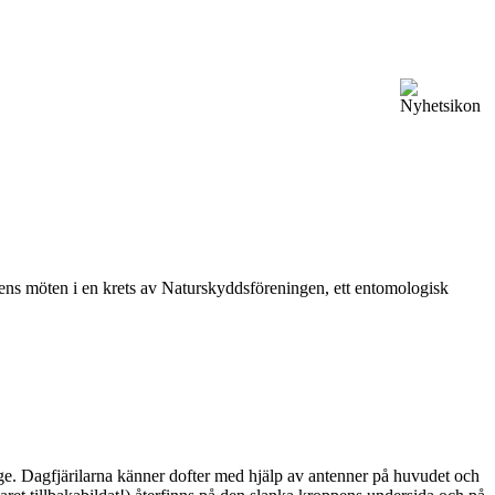
vårens möten i en krets av Naturskyddsföreningen, ett entomologisk
ge. Dagfjärilarna känner dofter med hjälp av antenner på huvudet och