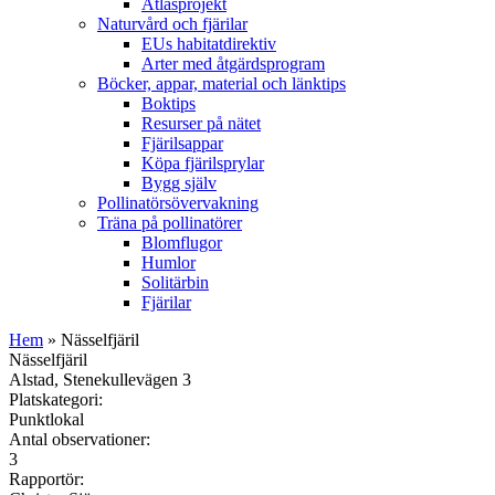
Atlasprojekt
Naturvård och fjärilar
EUs habitatdirektiv
Arter med åtgärdsprogram
Böcker, appar, material och länktips
Boktips
Resurser på nätet
Fjärilsappar
Köpa fjärilsprylar
Bygg själv
Pollinatörsövervakning
Träna på pollinatörer
Blomflugor
Humlor
Solitärbin
Fjärilar
Hem
» Nässelfjäril
Nässelfjäril
Alstad, Stenekullevägen 3
Platskategori:
Punktlokal
Antal observationer:
3
Rapportör: