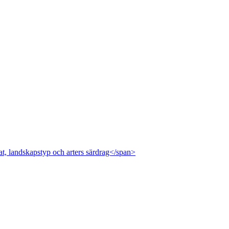
at, landskapstyp och arters särdrag</span>