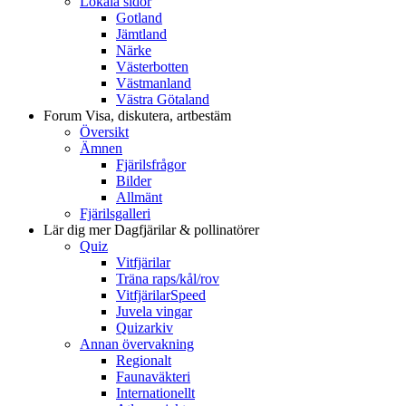
Lokala sidor
Gotland
Jämtland
Närke
Västerbotten
Västmanland
Västra Götaland
Forum
Visa, diskutera, artbestäm
Översikt
Ämnen
Fjärilsfrågor
Bilder
Allmänt
Fjärilsgalleri
Lär dig mer
Dagfjärilar & pollinatörer
Quiz
Vitfjärilar
Träna raps/kål/rov
VitfjärilarSpeed
Juvela vingar
Quizarkiv
Annan övervakning
Regionalt
Faunaväkteri
Internationellt