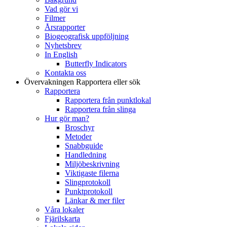
Vad gör vi
Filmer
Årsrapporter
Biogeografisk uppföljning
Nyhetsbrev
In English
Butterfly Indicators
Kontakta oss
Övervakningen
Rapportera eller sök
Rapportera
Rapportera från punktlokal
Rapportera från slinga
Hur gör man?
Broschyr
Metoder
Snabbguide
Handledning
Miljöbeskrivning
Viktigaste filerna
Slingprotokoll
Punktprotokoll
Länkar & mer filer
Våra lokaler
Fjärilskarta