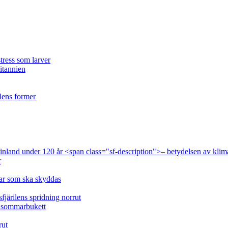
tress som larver
ritannien
ilens former
 Finland under 120 år <span class="sf-description">– betydelsen av klim
r
lar som ska skyddas
fjärilens spridning norrut
idsommarbukett
rut