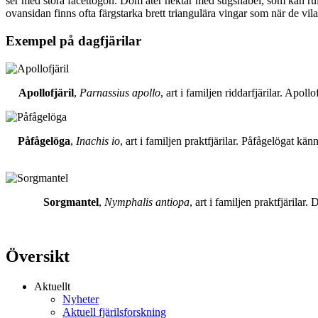
ser med stora facettögon. Dom äter nektar med sugsnabel, som kan rull
ovansidan finns ofta färgstarka brett triangulära vingar som när de vil
Exempel på dagfjärilar
Apollofjäril
,
Parnassius apollo
, art i familjen riddarfjärilar. Apol
Påfågelöga
,
Inachis io
, art i familjen praktfjärilar. Påfågelögat 
Sorgmantel
,
Nymphalis antiopa
, art i familjen praktfjärila
Översikt
Aktuellt
Nyheter
Aktuell fjärilsforskning